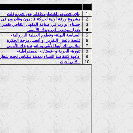
1
بيان بخصوص اغتصاب طفلة بضواحي تيفلت
2
مشروع ورقة أولية لحركة قادمون وقادرون في 
3
حسناء أبو زيد في ضيافة المقهى الثقافي بقصر 
4
عذرا سيدتي...في عيدك الأممي
5
-السياسة البهلة- وفطوم الجبلية الزروالية
6
فتيحة بائعة - البغرير- و أقصى درجة الحكرة
7
سلامي لك أيتها الأنثى بمناسبة عيدك الأممي
8
-تنورة- الحرية و -فستان- الديمقراطية
9
دعوة لانتفاضة النساء بمدينة مكناس تحت شعار: -ضد الميزوجينية السياسية-
10
لأني أحبك...