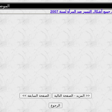
الموض
يع أشكال التمييز ضد المرأة لسنة 2007