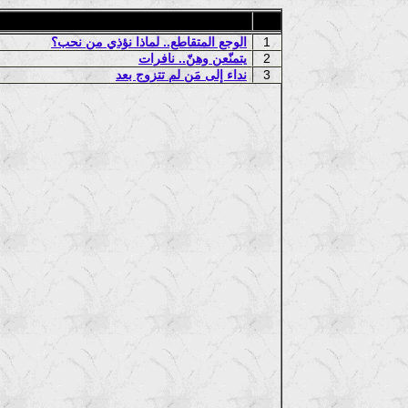
1
الوجع المتقاطع.. لماذا نؤذي من نحب؟
2
يتمنّعن وهنّ.. نافرات
3
نداء إلى مَن لم تتزوج بعد