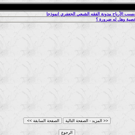
شخصية وهل له ضرورة ؟