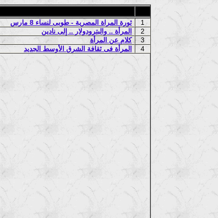
1
ثورة المراة المصرية - طوبى لنساء 8 مارس
2
المرأة .. والبترودولار .. إلى نادين
3
كلام عن المرأة
4
المرأة فى ثقافة الشرق الأوسط الجديد