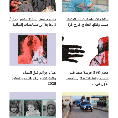
مناشدات عاجلة لإنقاذ الطفلة
تقريرحقوقي: 19.5 مليون يمني/
مسك ونقلها للعلاج خارج غزة
ة بحاجة إلى مساعدات إنسانية
مصر: 598 جريمة عنف ضد
عداد جرائم قتل النساء
النساء والفتيات خلال النصف
والفتيات بين 1و 31 تموز/يوليو
الأول من…
2026