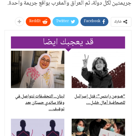
جريمتين لكل دولة، ثم العراق والمغرب بواقع جريمة واحدة.
ReddIt
Twitter
Facebook
شارك
قد يعجبك ايضا
“هيومن رايتس”: قتل إسرائيل
لبنان.. التحقيقات تتواصل في
للصحافية آمال خليل…
وفاة ساندي حسيّان بعد
توقيف…