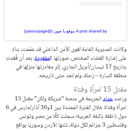
A post shared by موقع يا صور (@yasourpage)
وكانت المديرية العامة لقوى الأمن الداخلي قد عمّمت، بناءً
على إشارة القضاء المختص، صورتها ك
مفقودة
، بعد أن فُقدت
بتاريخ 17 نيسان/أبريل الجاري، إثر مغادرتها منزلها في
منطقة كسارة – زحلة، ولم تعد حتى تاريخه.
مقتل 15 امرأة وفتاة
ورصد
عداد
الجريمة في منصة “شريكة ولكن” مقتل 15
امرأة وفتاة خلال الفترة الممتدة بين 1و30 آذار/مارس في 6
دول ناطقة باللغة العربية؛ سجلت كلًا من مصر وتونس
وفلسطين 3 جرائم لكل دولة، تلتها الأردن وسوريا بواقع