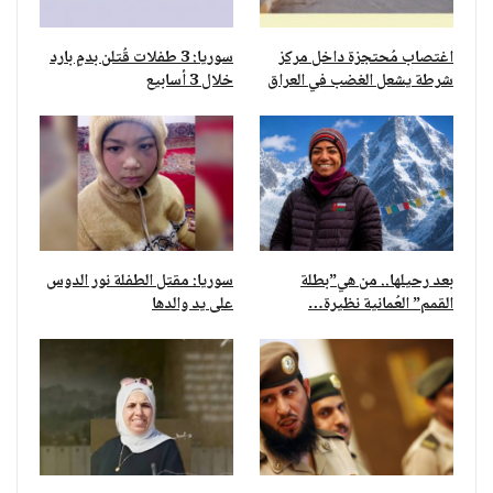
اغتصاب مُحتجزة داخل مركز
سوريا: 3 طفلات قُتلن بدمٍ بارد
شرطة يشعل الغضب في العراق
خلال 3 أسابيع
بعد رحيلها.. من هي”بطلة
سوريا: مقتل الطفلة نور الدوس
القمم” العُمانية نظيرة…
على يد والدها