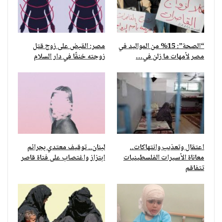
“الصحة”: 15% من المواليد في
مصر: القبض على زوج قتل
مصر لأمهات ما زلن في…
زوجته خنقًا في دار السلام
اعتقال وتعذيب وانتهاكات..
لبنان.. توقيف معتدي بجرائم
معاناة الأسيرات الفلسطينيات
ابتزاز واغتصاب على فتاة قاصر
تتفاقم