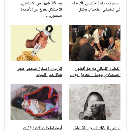
السعودية تنفذ حكمين بالإعدام
بعد 16 شهرًا من الاعتقال..
في قضيتي اغتصاب وقتل
الاحتلال يفرج عن الأسيرة
ميسون…
القضاء اللبناني يلاحق أنطون
الأردن.. اعتقال شخص طعن
الصحناوي بتهمة “التعامل مع…
فتاة حتى الموت
أراضي ال 48: السجن 21 عامًا
أزمة لقاحات الأطفال/ات