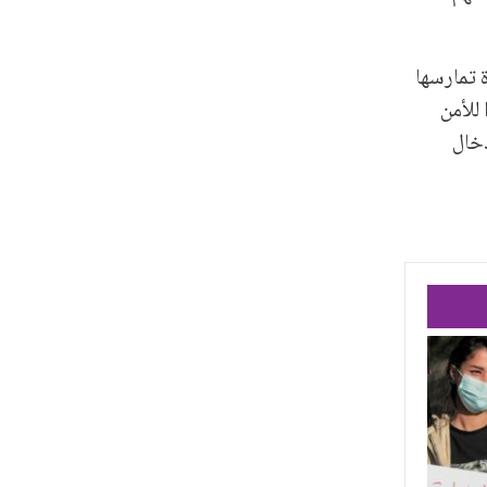
 تمارسها
للأمن
دخال