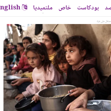
صد
بودكاست
خاص
ملتميديا
nglish
تلال على غزة