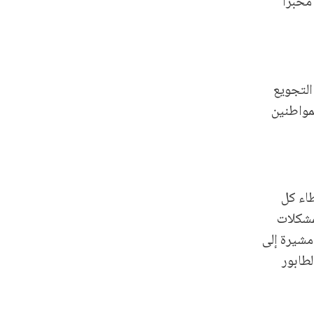
مريكية والإسرائيلية على إيران قبل أكثر من شهر. كما أكد أن «الأغذية العالمي» سيستمر خلال الشهر الجاري في دعم الـ26 مخبزًا
التجويع
لمواطنين
طاء كل
مشكلات
مشيرة إلى
لطابور