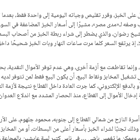
على الخبز، وقرر تقليص وجباته اليومية إلى واحدة فقط، بعدما
 وصفه لـ«مدى مصر»، مشيرًا إلى أسعار الخبز المضاعفة في السو
 الشيخ رضوان، والذي يضطر إلى شراء ربطة الخبز من أصحاب البس
ي شوارع الحي، بما يتراوح بين ثلاثة و20 شيكلًا، إذ يرتفع السعر كلما مرت ساعات النهار وبات الخبز شحيحًا 
، وإنما تقاطعت مع أزمة أخرى، وهي عدم توفر الأموال النقدية، 
تشغيل المخابز ونقاط البيع، أن يكون البيع فقط لمن تتوفر لديه 
ورقية أو بالدفع الإلكتروني، كما جرت العادة داخل القطاع نتيجة لأزمة ال
إدخال الأموال إلى القطاع، منذ الحصار المشدد مع اندلاع العدوان
رة النازح من شمالي القطاع إلى جنوبه، محمود جلهوم، على الأرز
وذلك تجنبًا لشراء الخبز بأسعار أعلى من البسطات، أو من المخابز 
 وممكن ما تغمس بإشي … في ناس كتير لسة عايشين بالمجاعة لأ