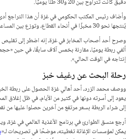
دقيق كانت تتراوح بين 20 و30 طنًا يوميًا.
وأضاف رئيس المكتب الحكومي في غزة أن هذا التراجع أدى
يُنتجها نحو 30 مخبزًا في أنحاء القطاع، وتوزع بين المساعدات المجانية والبيع المدعوم بسعر مخفض عبر نقاط توزيع معتمدة.
وصرح أحد أصحاب المخابز في غزة، إنه اضطر إلى تقليص إنت
ألفي ربطة يوميًا، مقارنة بخمس آلاف سابقًا، في حين «حجم
إنتاجه في الوقت الحالي».
رحلة البحث عن رغيف خبز
ووصف محمد الزرد، أحد أهالي غزة الحصول على ربطة الخبز 
يعود إلى أسرته دونها في كثير من الأيام، في ظل إغلاق المخا
إلى شراء الربطة بسعر مرتفع من آخرين حصلوا عليها من نقط
أرجع منسق الطوارئ في برنامج الأغذية العالمي في غزة، ويلي
يمكن لمؤسسات الإغاثة تغطيته، موضحًا في تصريحات لـ«
ب