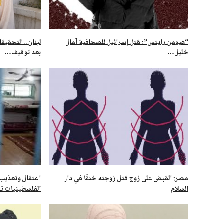
“هيومن رايتس”: قتل إسرائيل للصحافية آمال
لبنان.. التحقي
خليل…
بعد توقيف…
مصر: القبض على زوج قتل زوجته خنقًا في دار
اعتقال وتعذيب و
السلام
الفلسطينيات تت