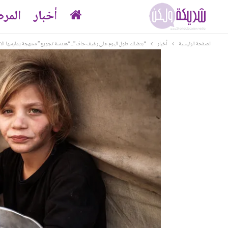
أخبار
المر
الصفحة الرئيسية
أخبار
“بتضلك طول اليوم على رغيف حاف”.. “هندسة تجويع” ممنهجة يمارسها الاح