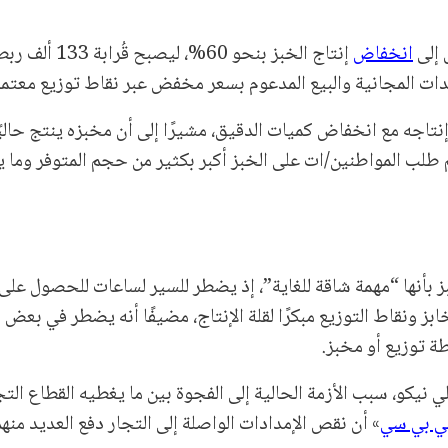
 إلى
انخفاض
إنتاج الخبز بنحو 60%، ليصبح
اجه مع انخفاض كميات الدقيق، مشيرًا إلى أن مخبزه ينتج حاليً
 طلب المواطنين/ات على الخبز أكبر بكثير من حجم المتوفر وما 
بأنها “مهمة شاقة للغاية”، إذ يضطر للسير لساعات للحصول على 
بز ونقاط التوزيع مبكرًا لقلة الإنتاج، مضيفًا أنه يضطر في بعض 
ة توزيع أو مخبز.
 نيكو، سبب الأزمة الحالية إلى الفجوة بين ما يغطيه القطاع الت
ي بي سي
» أن نقص الإمدادات الواصلة إلى التجار دفع العديد منه