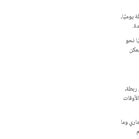
 قُرابة 133 ألف ربطة يوميًا،
ا نحو
يمكن
ربطة،
الأوقات
جاري وما
م