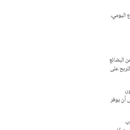
ا تغطي سوى 30% من احتياج القطاع اليومي،
ن البضائع
للربح على
ر،
 أن يوفر
رب