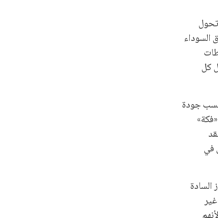
 تحول
ق السوداء
طات
داخل كل
بحسب جودة
«فكة»
نقد
 في
 السادة
غير
نهم