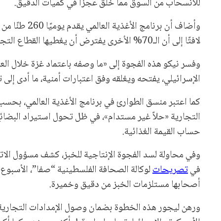
للانسحاب من السوق مما خلق عجزًا في كميات الدقيق.
لافتًا إلى أن الـ70% الأخرى يفترض أن يغطيها القطاع التجاري.
وفسر نيكو هذه الفجوة إلى «ما وصفه باعتماد غزة خلال الع
الإسرائيلي، يفتحه ويغلقه وفق اعتبارات أمنية، ما أدى إلى
كما اعتبر منسق الطوارئ في برنامج الأغذية العالمي، بحسب 
التجارية «حلاً غير مستدام»، في ظل تحول استيراد البضائع 
حساب القيمة الغذائية.
وفي محاولة لسد الفجوة الإنتاجية للخبز، كشف مسؤول الاتص
في
تصريحات
لوكالة الصحافة الفلسطينية “صفا”، الأسبوع 
أصحابها مستلزمات الخبز من دقيق وخميرة.
ورهن ليجور هذه الخطوة بضمان وصول الإمدادات التجارية من 