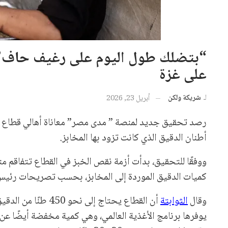
“بتضلك طول اليوم على رغيف حاف”..
على غزة
لـ
شريكة ولكن
أبريل 23, 2026
رصد تحقيق جديد لمنصة ” مدى مصر” معاناة أهالي قطاع غ
أطنان الدقيق الذي كانت تزود بها المخابز.
ووفقًا للتحقيق، بدأت أزمة نقص الخبز في القطاع تتفاقم م
كميات الدقيق الموردة إلى المخابز، بحسب تصريحات رئيس ا
وقال
الثوابتة
يوفرها برنامج الأغذية العالمي، وهي كمية مخفضة أيضًا عن ا