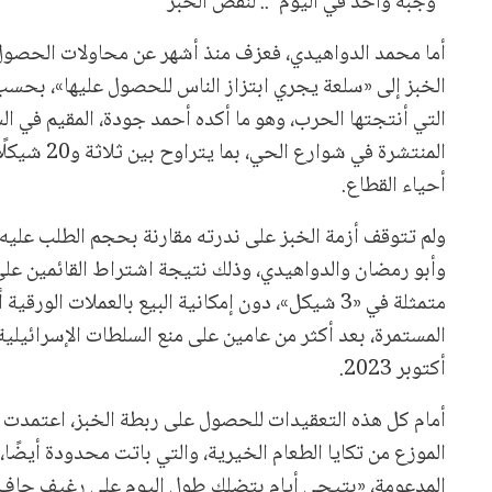
“وجبة واحد في اليوم”.. لنقص الخبز
أما محمد الدواهيدي، فعزف منذ أشهر عن محاولات الحصول 
الخبز إلى «سلعة يجري ابتزاز الناس للحصول عليها»، بحسب
التي أنتجتها الحرب، وهو ما أكده أحمد جودة، المقيم في
المنتشرة ف
أحياء القطاع.
ولم تتوقف أزمة الخبز على ندرته مقارنة بحجم الطلب عليه
وأبو رمضان والدواهيدي، وذلك نتيجة اشتراط القائمين على 
متمثلة في «3 شيكل»، دون إمكانية البيع بالعملات ال
المستمرة، بعد أكثر من عامين على منع السلطات الإسرائيلية 
أكتوبر 2023.
أمام كل هذه التعقيدات للحصول على ربطة الخبز، اعتمدت أس
الموزع من تكايا الطعام الخيرية، والتي باتت محدودة أيضًا، 
المدعومة، «بتيجي أيام بتضلك طول اليوم على رغيف حاف،