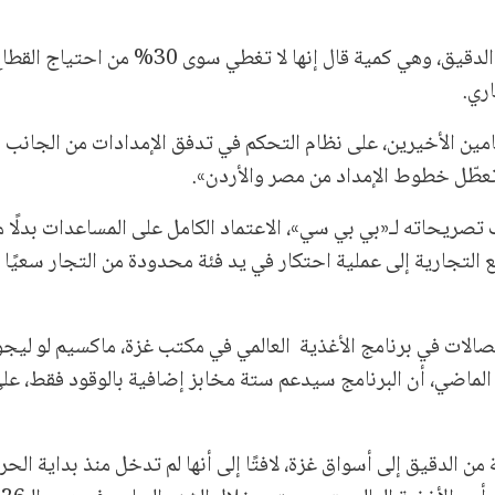
وأضاف أن برنامج الأغذية العالمي يقدم يوميًا 260 طنًا من الدقيق، وهي كمية قال إنها ل
امين الأخيرين، على نظام التحكم في تدفق الإمدادات من الجانب
 تعطّل خطوط الإمداد من مصر والأردن».
تصريحاته لـ«بي بي سي»، الاعتماد الكامل على المساعدات بدلًا م
التجارية إلى عملية احتكار في يد فئة محدودة من التجار سعيًا 
الات في برنامج الأغذية العالمي في مكتب غزة، ماكسيم لو ليجو
الماضي، أن البرنامج سيدعم ستة مخابز إضافية بالوقود فقط، على
الدقيق إلى أسواق غزة، لافتًا إلى أنها لم تدخل منذ بداية الح