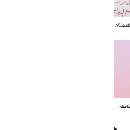
مهات ما زلن
صاب على