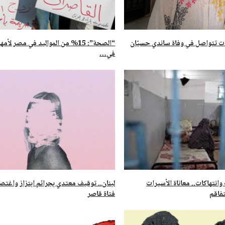
قات تتواصل في وفاة ساندي حسيّان
“الصحة”: 15% من المواليد في مصر لأ
في…
انتهاكات.. معاناة الأسيرات
لبنان.. توقيف معتدي بجرائم ابتزاز واغت
فاقم
فتاة قاصر