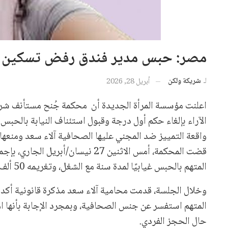
مصر: حبس مدير فندق رفض تسكين فتا
لـ
شريكة ولكن
أبريل 28, 2026
اعلنت مؤسسة المرأة الجديدة أن محكمة جُنح مستأنف شرق 
الآراء بإلغاء حكم أول درجة وقبول استئناف النيابة بالحبس
واقعة التمييز ضد المجني عليها الصحافية آلاء سعد ومنعه
قضت المحكمة، أمس الاثنين 27 نيسان/أبريل الجاري، بإجماع الآراء، بإلغاء
المتهم بالحبس غيابيًا لمدة سنة مع الشغل، وتغريمه 50 ألف جنيه.
وخلال الجلسة، قدمت محامية آلاء سعد مذكرة قانونية أكدت ف
المتهم استفسر عن جنس الصحافية، وبمجرد الإجابة بأنها امر
حال الحجز الفردي.