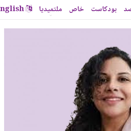
صد
بودكاست
خاص
ملتميديا
nglish