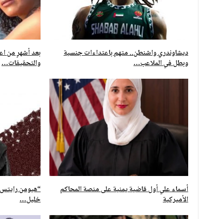
ديشاوندري واشنطن.. متهم باعتداءات جنسية
بعد أشهرٍ من اع
وبطل في الملاعب…
والتحقيقات…
أسماء علي أول قاضية يمنية على منصة المحاكم
“هيومن رايتس”:
الأميركية
خليل…