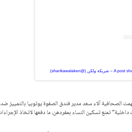
(@sharikawalaken)
قضية إلى كانون الثاني/ يناير 2026، حين اتهمت الصحافية آلاء سعد مدير فندق الصفوة يوتوبيا بالتم
 داخلية” تمنع تسكين النساء بمفردهن، ما دفعها لاتخاذ الإجراءا