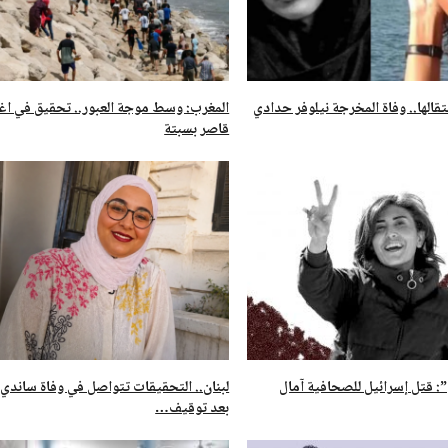
تقالها.. وفاة المخرجة نيلوفر حدادي
المغرب: وسط موجة العبور.. تحقيق في ا
قاصر بسبتة
 قتل إسرائيل للصحافية آمال
لبنان.. التحقيقات تتواصل في وفاة ساندي
بعد توقيف…