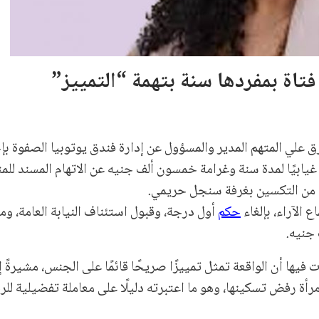
ة بمفردها سنة بتهمة “التمييز”
علي المتهم المدير والمسؤول عن إدارة فندق يوتوبيا الصفوة بإ
 غيابيًا لمدة سنة وغرامة خمسون ألف جنيه عن الاتهام المسند للم
ا من التكسين بغرفة سنجل حريمي.
حكم
أول درجة، وقبول استئناف النيابة العامة، وم
يها أن الواقعة تمثل تمييزًا صريحًا قائمًا على الجنس، مشيرةً إ
أة رفض تسكينها، وهو ما اعتبرته دليلًا على معاملة تفضيلية لل