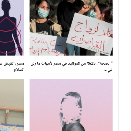
“الصحة”: 15% من المواليد في مصر لأمهات ما زلن
مصر: القبض على
في…
السلام