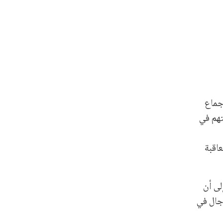
جماع
تهم في
عاقبة
لى أن
رجال في