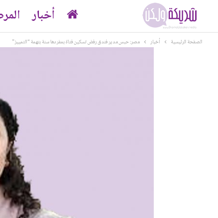
أخبار
المر
الصفحة الرئيسية
أخبار
مصر: حبس مدير فندق رفض تسكين فتاة بمفردها سنة بتهمة “التمييز”