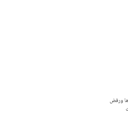
ييز ضدها ورفض
ت