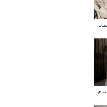
غتصاب
 حسيّان