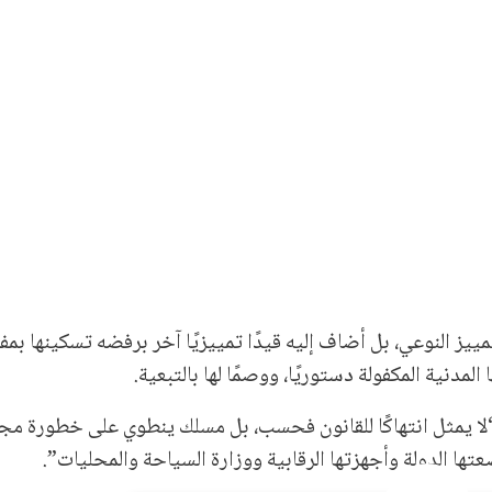
ييز النوعي، بل أضاف إليه قيدًا تمييزيًا آخر برفضه تسكينها بمف
 المدنية المكفولة دستوريًا، ووصمًا لها بالتبعية.
“لا يمثل انتهاكًا للقانون فحسب، بل مسلك ينطوي على خطورة مج
تها الدولة وأجهزتها الرقابية ووزارة السياحة والمحليات”.