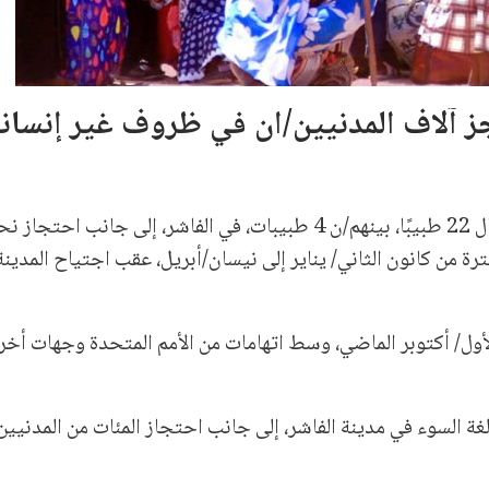
ز آلاف المدنيين/ان في ظروف غير إنسان
/ن 426 طفلًا/ة و370 امرأة، خلال الفترة من كانون الثاني/ يناير إلى نيسان/أبريل، عقب اجتياح الم
ول/ أكتوبر الماضي، وسط اتهامات من الأمم المتحدة وجهات أخر
ة السوء في مدينة الفاشر، إلى جانب احتجاز المئات من المدنيين