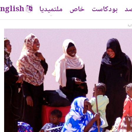
صد
بودكاست
خاص
ملتميديا
nglish
نية