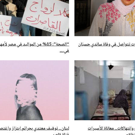
قات تتواصل في وفاة ساندي حسيّان
“الصحة”: 15% من المواليد في مصر لأ
في…
انتهاكات.. معاناة الأسيرات
لبنان.. توقيف معتدي بجرائم ابتزاز واغت