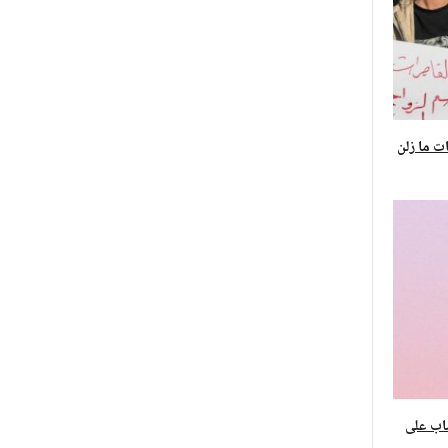
مهات ما زلن
صاب على