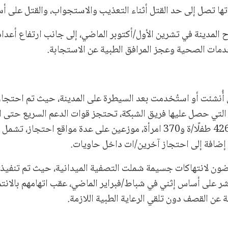
ها تصل إلى حد القتل أثناء التعذيب والاستجواب، والقتل على أ
 المدينة في تشرين الأول/أكتوبر الماضي، إلى جانب ارتفاع أعداد
دمات الصحية وعجز المرافق الطبية عن الاستجابة.
تي أُنشئت أو استُخدمت بعد السيطرة على المدينة، حيث تم احتجاز
أسرى من العسكريين ونحو 1470 معتقلًا/ة مدنيًا/ة، بينهم 426 طفلًا/ة و370 امرأة، موزعين على عدة مواقع احتج
 إضافة إلى احتجاز آخرين/ات داخل حاويات.
رضون لانتهاكات جسيمة شملت التصفية الميدانية، حيث تم تنفيذ
عة الفاشر على أساس إثني في شباط/فبراير الماضي، عقب اتهامهم بالانت
 عن القصف دون تلقي الرعاية الطبية اللازمة.