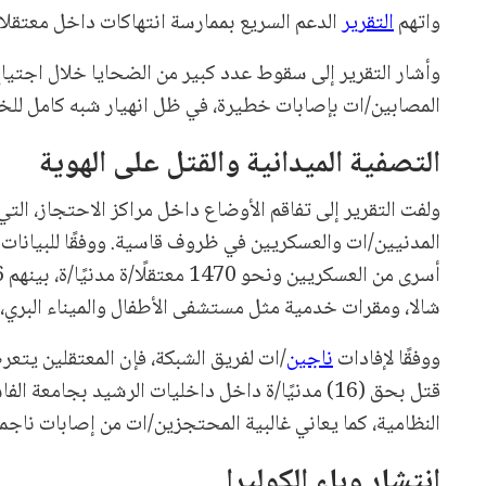
واتهم
التقرير
الدعم السريع بممارسة انتهاكات داخل معتقلات
وأشار التقرير إلى سقوط عدد كبير من الضحايا خلال اجتياح
المصابين/ات بإصابات خطيرة، في ظل انهيار شبه كامل للخ
التصفية الميدانية والقتل على الهوية
ولفت التقرير إلى تفاقم الأوضاع داخل مراكز الاحتجاز، ال
شالا، ومقرات خدمية مثل مستشفى الأطفال والميناء البري،
ووفقًا لإفادات
ناجين
/ات لفريق الشبكة، فإن المعتقلين يتع
قتل بحق (16) مدنيًا/ة داخل داخليات الرشيد بجام
النظامية، كما يعاني غالبية المحتجزين/ات من إصابات ناجمة
انتشار وباء الكوليرا