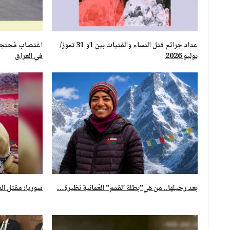
عداد جرائم قتل النساء والفتيات بين 1و 31 تموز/
اغتصاب مُحتجز
يوليو 2026
في العراق
بعد رحيلها.. من هي”بطلة القمم” العُمانية نظيرة…
سوريا: مقتل الط