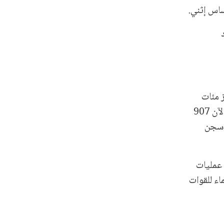
ساس إثني.
 مئات
المدنيين/ات والعسكريين في ظروف قاسية. ووفقًا للبيانات التي حصل عليها فريق الشبكة، تحتجز قوات الدعم السريع حتى الآن 907
از، تشمل سجن
 عمليات
ماء للقوات