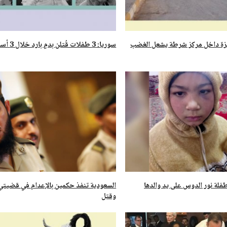
ة داخل مركز شرطة يشعل الغضب
سوريا: 3 طفلات قُتلن بدمٍ بارد خلال 3 أسابيع
فلة نور الدوس على يد والدها
السعودية تنفذ حكمين بالإعدام في قضيت
وقتل