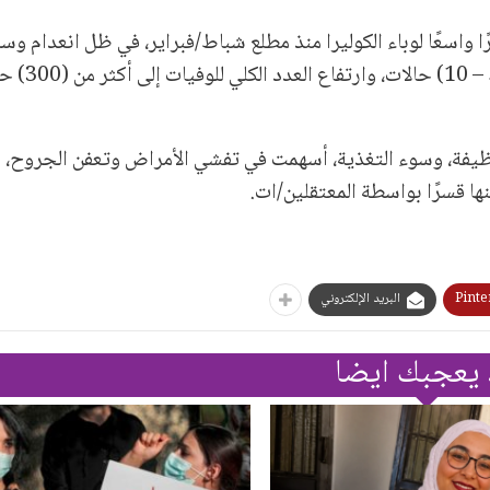
واسعًا لوباء الكوليرا منذ مطلع شباط/فبراير، في ظل انعدام وسائ
والعلاج، ما أدى إلى تسجيل وفيات أسب
النظيفة، وسوء التغذية، أسهمت في تفشي الأمراض وتعفن الجروح، ك
ها قسرًا بواسطة المعتقلين/ات.
Pinte
البريد الإلكتروني
 يعجبك ايضا