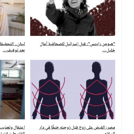
“هيومن رايتس”: قتل إسرائيل للصحافية آمال
لبنان.. التحقي
خليل…
بعد توقيف…
مصر: القبض على زوج قتل زوجته خنقًا في دار
اعتقال وتعذيب و