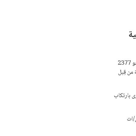
ية
اتهمت شبكة أطباء السودان ميليشيات الدعم السريع باعتقال 22 طبيبًا، بينهم/ن 4 طبيبات، في الفاشر، إلى جانب احتجاز نحو 2377
دينة من قِبل
ى بارتكاب
/ات