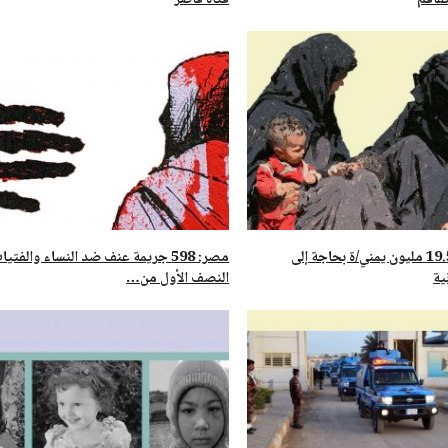
فاقم
فتاة قاصر
تقريرحقوقي: 19.5 مليون يمني/ة بحاجة إلى
مصر: 598 جريمة عنف ضد النساء والفت
ية
النصف الأول من…