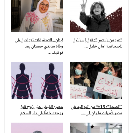
“هيومن رايتس”: قتل إسرائيل
لبنان.. التحقيقات تتواصل في
للصحافية آمال خليل…
وفاة ساندي حسيّان بعد
توقيف…
“الصحة”: 15% من المواليد في
مصر: القبض على زوج قتل
مصر لأمهات ما زلن في…
زوجته خنقًا في دار السلام