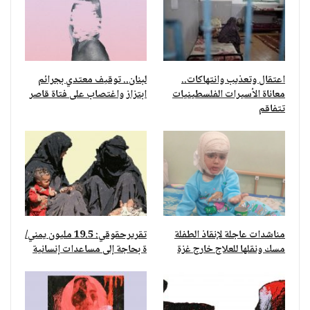
اعتقال وتعذيب وانتهاكات..
لبنان.. توقيف معتدي بجرائم
معاناة الأسيرات الفلسطينيات
ابتزاز واغتصاب على فتاة قاصر
تتفاقم
مناشدات عاجلة لإنقاذ الطفلة
تقريرحقوقي: 19.5 مليون يمني/
مسك ونقلها للعلاج خارج غزة
ة بحاجة إلى مساعدات إنسانية