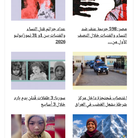
مصر: 598 جريمة عنف ضد
عداد جرائم قتل النساء
النساء والفتيات خلال النصف
والفتيات بين 1و 31 تموز/يوليو
الأول من…
2026
اغتصاب مُحتجزة داخل مركز
سوريا: 3 طفلات قُتلن بدمٍ بارد
شرطة يشعل الغضب في العراق
خلال 3 أسابيع