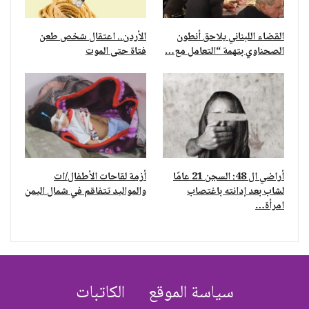
القضاء اللبناني يلاحق أنطون
الأردن.. اعتقال شخص طعن
الصحناوي بتهمة “التعامل مع…
فتاة حتى الموت
أراضي ال 48: السجن 21 عامًا
أزمة لقاحات الأطفال/ات
لشاب بعد إدانته باغتصاب
والمواليد تتفاقم في شمال اليمن
امرأة…
سياسة الموقع
الكاتبات