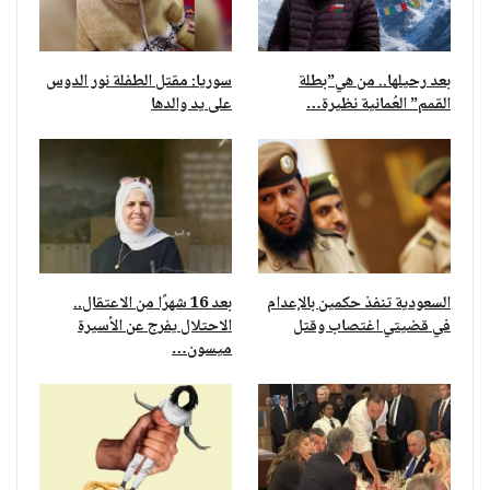
بعد رحيلها.. من هي”بطلة
سوريا: مقتل الطفلة نور الدوس
القمم” العُمانية نظيرة…
على يد والدها
السعودية تنفذ حكمين بالإعدام
بعد 16 شهرًا من الاعتقال..
في قضيتي اغتصاب وقتل
الاحتلال يفرج عن الأسيرة
ميسون…