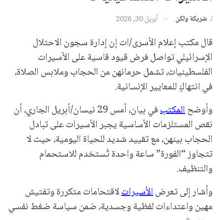
لـ
شريكة ولكن
أبريل 30, 2026
قال مكتب إعلام الأسرى/ات إن إدارة سجون الاحتلال
الإسرائيلي تواصل فرض قيود قاسية على الأسيرات
الفلسطينيات، تشمل حرمانهن من الحجاب وملابس الصلاة،
في انتهاكٍ للمعايير الإنسانية.
وأوضح
المكتب
في بيان، أمس 29 نيسان/أبريل الجاري، أن
نقص المستلزمات الأساسية يجبر الأسيرات على تبادل
الحجاب بينهن، مع تقييد شديد للحياة اليومية، حيث لا
تتجاوز “الفورة” ساعة واحدة تُستخدم للاستحمام
والتنظيف.
وأشار إلى تعرض
الأسيرات
لاقتحامات متكررة وتفتيش
مهين واعتداءات لفظية وجسدية، ضمن سياسة ضغط نفسي