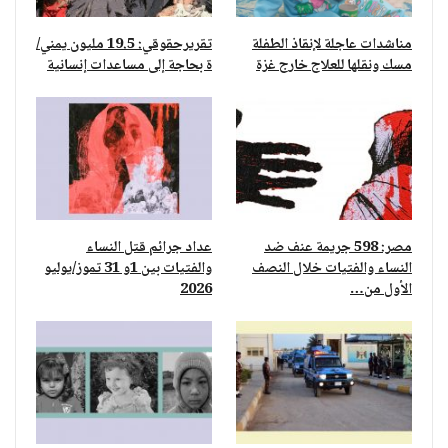
مناشدات عاجلة لإنقاذ الطفلة
تقريرحقوقي: 19.5 مليون يمني/
مسك ونقلها للعلاج خارج غزة
ة بحاجة إلى مساعدات إنسانية
مصر: 598 جريمة عنف ضد
عداد جرائم قتل النساء
النساء والفتيات خلال النصف
والفتيات بين 1و 31 تموز/يوليو
الأول من…
2026