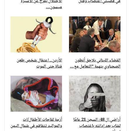
في قضيتي اغتصاب وقتل
الاحتلال يفرج عن الأسيرة
ميسون…
القضاء اللبناني يلاحق أنطون
الأردن.. اعتقال شخص طعن
الصحناوي بتهمة “التعامل مع…
فتاة حتى الموت
أراضي ال 48: السجن 21 عامًا
أزمة لقاحات الأطفال/ات
لشاب بعد إدانته باغتصاب
والمواليد تتفاقم في شمال اليمن