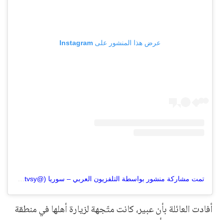
عرض هذا المنشور على Instagram
تمت مشاركة منشور بواسطة ‏‎التلفزيون العربي – سوريا‎‏ (@‏‎alarabytvsy‎‏)
أفادت العائلة بأن عبير، كانت متّجهة لزيارة أهلها في منطقة