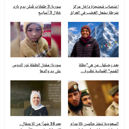
اغتصاب مُحتجزة داخل مركز
سوريا: 3 طفلات قُتلن بدمٍ بارد
شرطة يشعل الغضب في العراق
خلال 3 أسابيع
بعد رحيلها.. من هي”بطلة
سوريا: مقتل الطفلة نور الدوس
القمم” العُمانية نظيرة…
على يد والدها
السعودية تنفذ حكمين بالإعدام
بعد 16 شهرًا من الاعتقال..