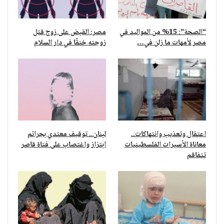
“الصحة”: 15% من المواليد في
مصر: القبض على زوج قتل
مصر لأمهات ما زلن في…
زوجته خنقًا في دار السلام
اعتقال وتعذيب وانتهاكات..
لبنان.. توقيف معتدي بجرائم
معاناة الأسيرات الفلسطينيات
ابتزاز واغتصاب على فتاة قاصر
تتفاقم