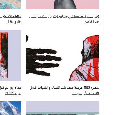
لبنان.. توقيف معتدي بجرائم ابتزاز واغتصاب على
مناشدات عاجلة ل
فتاة قاصر
خارج غزة
مصر: 598 جريمة عنف ضد النساء والفتيات خلال
النصف الأول من…
يوليو 2026