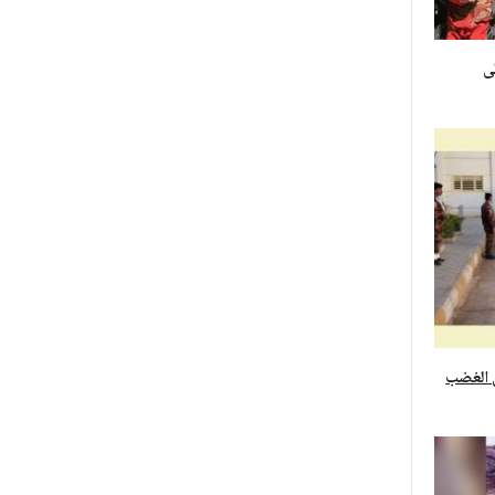
إلى
 الغضب