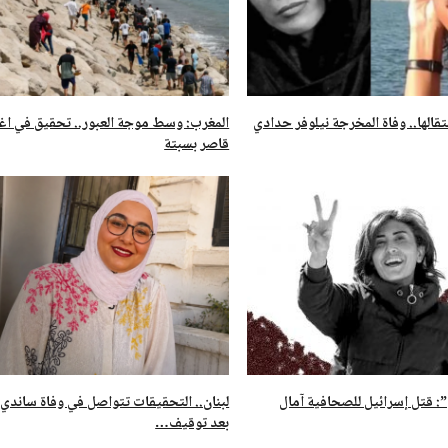
تقالها.. وفاة المخرجة نيلوفر حدادي
المغرب: وسط موجة العبور.. تحقيق في ا
قاصر بسبتة
 قتل إسرائيل للصحافية آمال
لبنان.. التحقيقات تتواصل في وفاة ساندي
بعد توقيف…