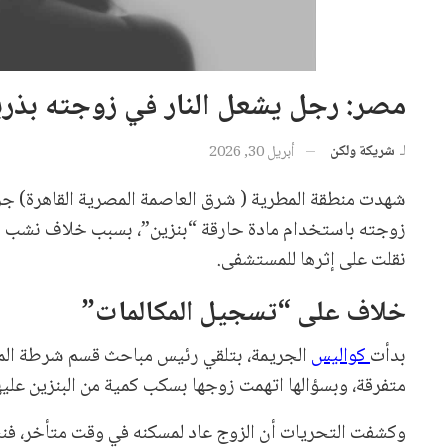
مصر: رجل يشعل النار في زوجته بذريع
لـ
شريكة ولكن
أبريل 30, 2026
شهدت منطقة المطرية ( شرق العاصمة المصرية القاهرة) ج
زوجته باستخدام مادة حارقة “بنزين”، بسبب خلاف نشب بين
نقلت على إثرها للمستشفى.
خلاف على “تسجيل المكالمات”
بدأت
كواليس
متفرقة، وبسؤالها اتهمت زوجها بسكب كمية من البنزين عليها وإ
وكشفت التحريات أن الزوج عاد لمسكنه في وقت متأخر، ف