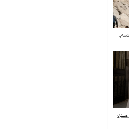
غتصاب
 حسيّان