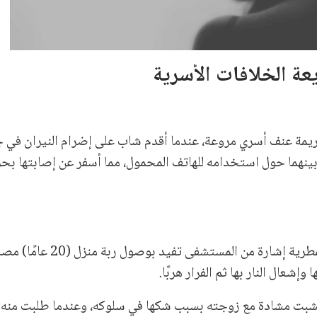
ة الخلافات الأسرية
ريمة عنف أسري مروعة، عندما أقدم شاب على إضرام النيران في
هما حول استخدامه للهاتف المحمول، مما أسفر عن إصابتها بحر
الجريمة، بتلقي رئيس مباحث قسم شرطة المطرية إشارة من 
شعال النار بها ثم الفرار هربًا.
نشبت مشادة مع زوجته بسبب شكها في سلوكه، وعندما طلبت منه