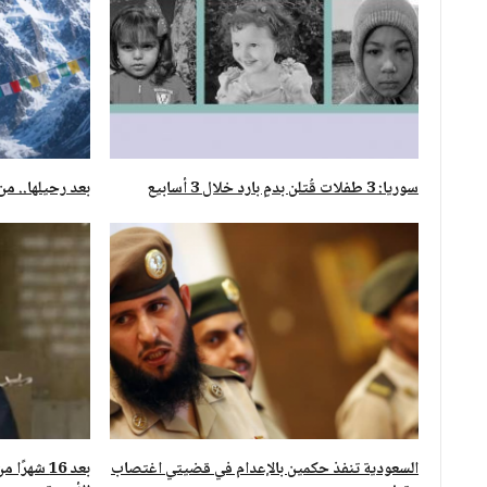
سوريا: 3 طفلات قُتلن بدمٍ بارد خلال 3 أسابيع
بعد رحيلها.. من
السعودية تنفذ حكمين بالإعدام في قضيتي اغتصاب
بعد 16 شهر