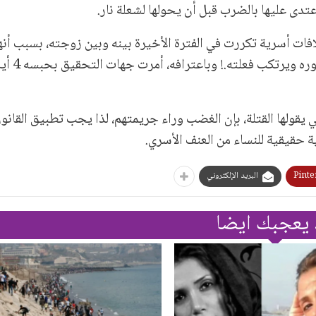
دى عليها بالضرب قبل أن يحولها لشعلة نار.
فات أسرية تكررت في الفترة الأخيرة بينه وبين زوجته، بسبب أنه
فحص هاتفه المحمول كل فترة، وهو ما
تي يقولها القتلة، بإن الغضب وراء جريمتهم، لذا يجب تطبيق القان
ة حقيقية للنساء من العنف الأسري.
Pinte
البريد الإلكتروني
 يعجبك ايضا