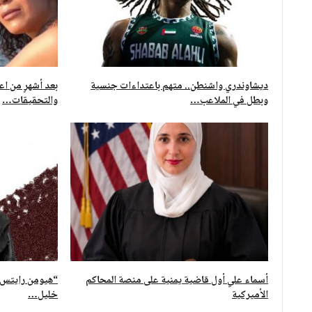
ديشاوندري واشنطن.. متهم باعتداءات جنسية
بعد أشهرٍ من اع
وبطل في الملاعب…
والتحقيقات…
أسماء علي أول قاضية يمنية على منصة المحاكم
“هيومن رايتس”:
الأميركية
خليل…