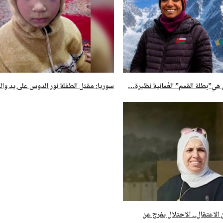
 هي”بطلة القمم” العُمانية نظيرة…
سوريا: مقتل الطفلة نور الدوس على يد وال
ًا من الاعتقال.. الاحتلال يفرج عن