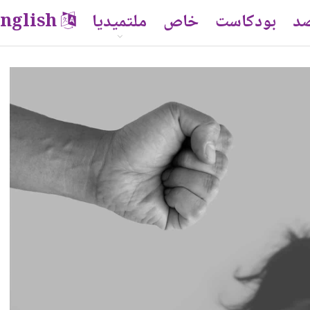
صد
بودكاست
خاص
ملتميديا
nglish