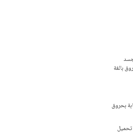
 جسد
وق بالغة
المستشفى تفيد بوصول ربة منزل (20 عامًا) مصابة بحروق
 تحميل