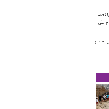
ا تتعمد
 جعله يخرج عن شعوره ويرتكب فعلته.! وباعترافه، أمرت جهات التحقيق بحبسه 4 أيام على
ون بحسم