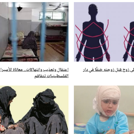
 زوج قتل زوجته خنقًا في دار
اعتقال وتعذيب وانتهاكات.. معاناة الأسيرا
الفلسطينيات تتفاقم