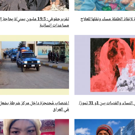
إنقاذ الطفلة مسك ونقلها للعلاج
تقريرحقوقي: 19.5 مليون يمني/ة بحاجة 
مساعدات إنسانية
عداد جرائم قتل النساء والفتيات بين 1و 31 تموز/
اغتصاب مُحتجزة داخل مركز شرطة يشعل
في العراق