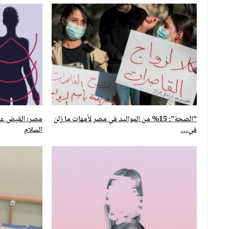
“الصحة”: 15% من المواليد في مصر لأمهات ما زلن
مصر: القبض على
في…
السلام