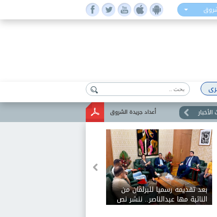
شروق
رى
الأخبار
أعداد جريدة الشروق
بعد تقديمه رسميا للبرلمان من
النائبة مها عبدالناصر.. ننشر نص
مشروع نقابة الصحفيين لقانون