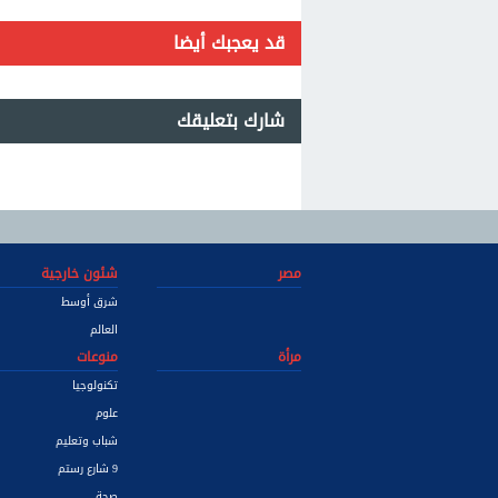
قد يعجبك أيضا
شارك بتعليقك
مصر
شئون خارجية
شرق أوسط
العالم
مرأة
منوعات
تكنولوجيا
علوم
شباب وتعليم
9 شارع رستم
صحة