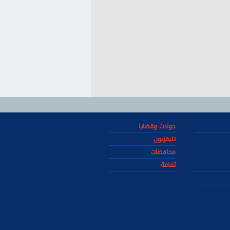
حوادث وقضايا
تليفزيون
محافظات
ثقافة