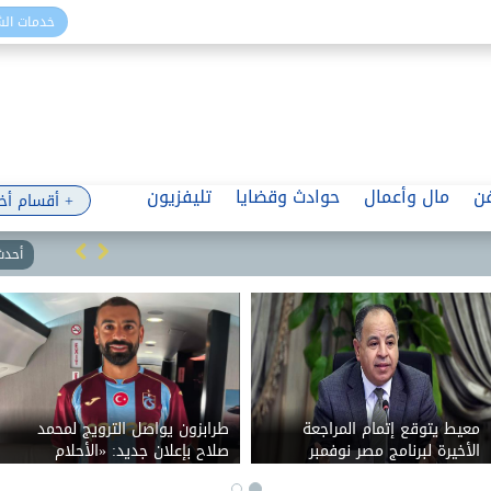
خدمات ال
ن
مال وأعمال
حوادث وقضايا
تليفزيون
+ أقسام أخ
أحدث 
معيط يتوقع إتمام المراجعة
طرابزون يواصل الترويج لمحمد
الأخيرة لبرنامج مصر نوفمبر
صلاح بإعلان جديد: «الأحلام
المقبل
تتحقق»