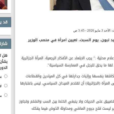
قد ي
د تبون، يوم السبت، تعيين امرأة في منصب الوزير
شارك
هل تؤ
 محلية :" يجب الابتعاد عن الأفكار الرجعية، المرأة الجزائرية
بشأن 
لها ما يحق للرجل في الممارسة السياسية".
الدور
مكانتها بنفسها وإثبات جدارتها في كل الميادين والقطاعات
نع
لمرأة (الجزائرية) أن تقتحم الميدان السياسي، ليس باعتبارها
لا
مح
تضييق على الحريات ولا ينبغي الخلط بين السب والشتم وتجاوز
عبير ليست فتح جروح الماضي ومحاولة الخوض فيما يفكك