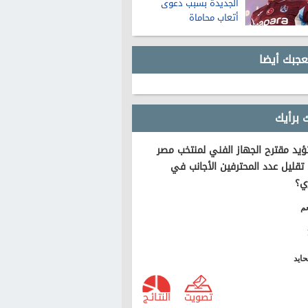
الجديدة بسبب دعوى
أتعاب محاماة
عجبك أيضا
 برأيك
يد مقترح الجهاز الفني لمنتخب مصر
تقليل عدد المحترفين الأجانب في
ي؟
م
ايد
تصويت
النتـائـج