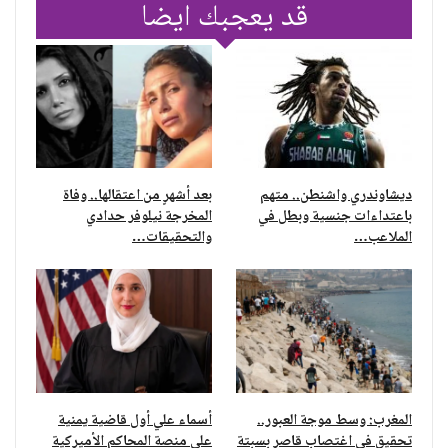
قد يعجبك ايضا
ديشاوندري واشنطن.. متهم
بعد أشهرٍ من اعتقالها.. وفاة
باعتداءات جنسية وبطل في
المخرجة نيلوفر حدادي
الملاعب…
والتحقيقات…
المغرب: وسط موجة العبور..
أسماء علي أول قاضية يمنية
تحقيق في اغتصاب قاصر بسبتة
على منصة المحاكم الأميركية