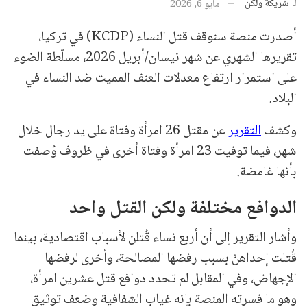
لـ
شريكة ولكن
مايو 6, 2026
أصدرت منصة سنوقف قتل النساء (KCDP) في تركيا،
تقريرها الشهري عن شهر نيسان/أبريل 2026، مسلّطة الضوء
على استمرار ارتفاع معدلات العنف المميت ضد النساء في
البلاد.
وكشف
التقرير
عن مقتل 26 امرأة وفتاة على يد رجال خلال
شهر، فيما توفيت 23 امرأة وفتاة أخرى في ظروف وُصفت
بأنها غامضة.
الدوافع مختلفة ولكن القتل واحد
وأشار التقرير إلى أن أربع نساء قُتلن لأسباب اقتصادية، بينما
قُتلت إحداهنّ بسبب رفضها المصالحة، وأخرى لرفضها
الإجهاض، وفي المقابل لم تحدد دوافع قتل عشرين امرأة،
وهو ما فسرته المنصة بإنه غياب الشفافية وضعف توثيق