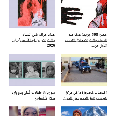
مصر: 598 جريمة عنف ضد
عداد جرائم قتل النساء
النساء والفتيات خلال النصف
والفتيات بين 1و 31 تموز/يوليو
الأول من…
2026
اغتصاب مُحتجزة داخل مركز
سوريا: 3 طفلات قُتلن بدمٍ بارد
شرطة يشعل الغضب في العراق
خلال 3 أسابيع