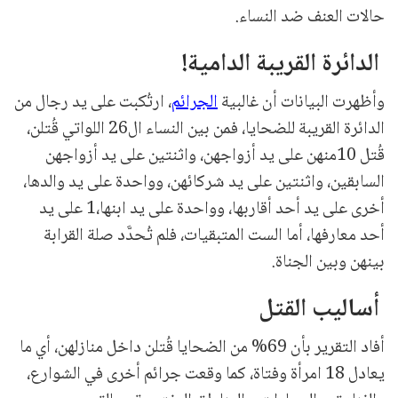
حالات العنف ضد النساء.
الدائرة القريبة الدامية!
وأظهرت البيانات أن غالبية
الجرائم
، ارتُكبت على يد رجال من
الدائرة القريبة للضحايا، فمن بين النساء ال26 اللواتي قُتلن،
قُتل 10منهن على يد أزواجهن، واثنتين على يد أزواجهن
السابقين، واثنتين على يد شركائهن، وواحدة على يد والدها،
أخرى على يد أحد أقاربها، وواحدة على يد ابنها،1 على يد
أحد معارفها، أما الست المتبقيات، فلم تُحدَّد صلة القرابة
بينهن وبين الجناة.
أساليب القتل
أفاد التقرير بأن 69% من الضحايا قُتلن داخل منازلهن، أي ما
يعادل 18 امرأة وفتاة، كما وقعت جرائم أخرى في الشوارع،