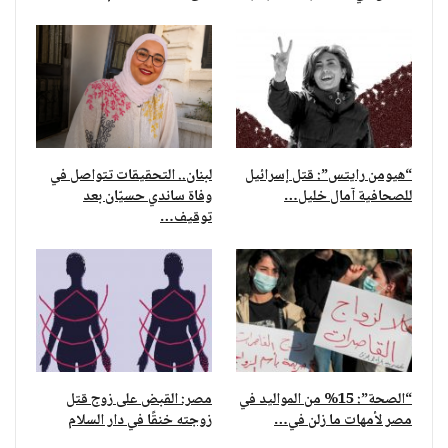
“هيومن رايتس”: قتل إسرائيل
لبنان.. التحقيقات تتواصل في
للصحافية آمال خليل…
وفاة ساندي حسيّان بعد
توقيف…
“الصحة”: 15% من المواليد في
مصر: القبض على زوج قتل
مصر لأمهات ما زلن في…
زوجته خنقًا في دار السلام