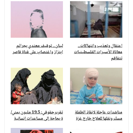
اعتقال وتعذيب وانتهاكات..
لبنان.. توقيف معتدي بجرائم
معاناة الأسيرات الفلسطينيات
ابتزاز واغتصاب على فتاة قاصر
تتفاقم
مناشدات عاجلة لإنقاذ الطفلة
تقريرحقوقي: 19.5 مليون يمني/
مسك ونقلها للعلاج خارج غزة
ة بحاجة إلى مساعدات إنسانية