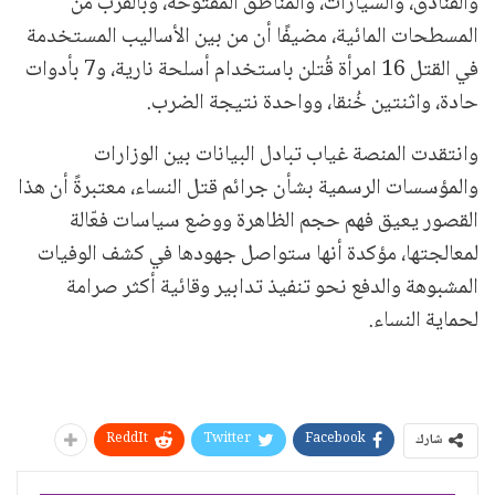
والفنادق، والسيارات، والمناطق المفتوحة، وبالقرب من
المسطحات المائية، مضيفًا أن من بين الأساليب المستخدمة
في القتل 16 امرأة قُتلن باستخدام أسلحة نارية، و7 بأدوات
حادة، واثنتين خُنقا، وواحدة نتيجة الضرب.
وانتقدت المنصة غياب تبادل البيانات بين الوزارات
والمؤسسات الرسمية بشأن جرائم قتل النساء، معتبرةً أن هذا
القصور يعيق فهم حجم الظاهرة ووضع سياسات فعّالة
لمعالجتها، مؤكدة أنها ستواصل جهودها في كشف الوفيات
المشبوهة والدفع نحو تنفيذ تدابير وقائية أكثر صرامة
لحماية النساء.
ReddIt
Twitter
Facebook
شارك