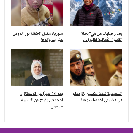
بعد رحيلها.. من هي”بطلة
سوريا: مقتل الطفلة نور الدوس
القمم” العُمانية نظيرة…
على يد والدها
السعودية تنفذ حكمين بالإعدام
بعد 16 شهرًا من الاعتقال..
في قضيتي اغتصاب وقتل
الاحتلال يفرج عن الأسيرة
ميسون…