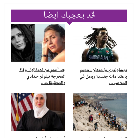
قد يعجبك ايضا
ديشاوندري واشنطن.. متهم
بعد أشهرٍ من اعتقالها.. وفاة
باعتداءات جنسية وبطل في
المخرجة نيلوفر حدادي
الملاعب…
والتحقيقات…