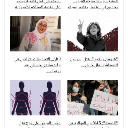
المغرب: وسط موجة العبور..
أسماء علي أول قاضية يمنية
تحقيق في اغتصاب قاصر بسبتة
على منصة المحاكم الأميركية
“هيومن رايتس”: قتل إسرائيل
لبنان.. التحقيقات تتواصل في
للصحافية آمال خليل…
وفاة ساندي حسيّان بعد
توقيف…
“الصحة”: 15% من المواليد في
مصر: القبض على زوج قتل