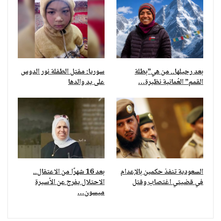
بعد رحيلها.. من هي”بطلة
سوريا: مقتل الطفلة نور الدوس
القمم” العُمانية نظيرة…
على يد والدها
السعودية تنفذ حكمين بالإعدام
بعد 16 شهرًا من الاعتقال..
في قضيتي اغتصاب وقتل
الاحتلال يفرج عن الأسيرة
ميسون…