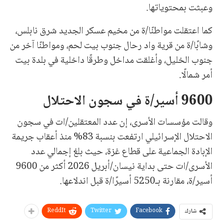
وعبثت بمحتوياتها.
كما اعتقلت مواطنًا/ة من مخيم عسكر الجديد شرق نابلس،
وشابًا/ة من قرية واد رحال جنوب بيت لحم، ومواطنًا آخر من
جنوب الخليل، وأغلقت مداخل وطرقًا داخلية في بلدة بيت
أمر شمالًا.
9600 أسير/ة في سجون الاحتلال
وقالت مؤسسات الأسرى، إن عدد المعتقلين/ات في سجون
الاحتلال الإسرائيلي ارتفعت بنسبة 83% منذ أعقاب جريمة
الإبادة الجماعية على قطاع غزة، حيث بلغ إجمالي عدد
الأسرى/ات حتى بداية نيسان/أبريل 2026 أكثر من 9600
أسير/ة، مقارنة بـ5250 أسيرًا/ة قبل اندلاعها.
ReddIt
Twitter
Facebook
شارك