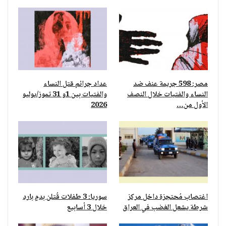
مصر: 598 جريمة عنف ضد
عداد جرائم قتل النساء
النساء والفتيات خلال النصف
والفتيات بين 1و 31 تموز/يوليو
الأول من…
2026
اغتصاب مُحتجزة داخل مركز
سوريا: 3 طفلات قُتلن بدمٍ بارد
شرطة يشعل الغضب في العراق
خلال 3 أسابيع