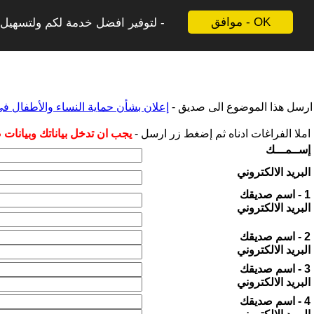
موافق - OK
لتوفير افضل خدمة لكم ولتسهيل ع
ارسل هذا الموضوع الى صديق -
إعلان بشأن حماية النساء والأطفال ف
املا الفراغات ادناه ثم إضغط زر ارسل -
يجب ان تدخل بياناتك وبيانات
إســمـــك
البريد الالكتروني
1 - اسم صديقك
البريد الالكتروني
2 - اسم صديقك
البريد الالكتروني
3 - اسم صديقك
البريد الالكتروني
4 - اسم صديقك