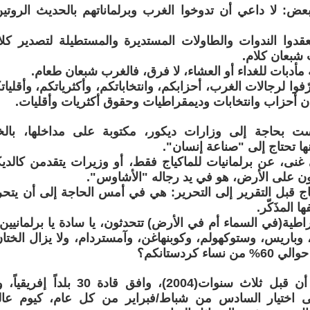
بعض: لا داعي أن تدوخوا الغرب وبرلماناتهم بالحديث الروت
قدوا الندوات والطاولات المستديرة والمستطيلة لتصدير كلا
 شبعان كلام.
 مأدبات للغداء أو العشاء، لا فرق، فالغرب شبعان طعام.
ّفوا لرجالات الغرب، أحزابكم، وانتخاباتكم، وأكثرياتكم، وأقليا
ن أحزاب وانتخابات وديمقراطيات وحقوق أكثريات وأقليات.
ست بحاجة إلى وزارات ديكور، مكتوبة على مداخلها، با
ها تحتاج إلى "صناعة إنسان".
نى، عن برلمانيات للماكياج فقط، أو وزيرات يتقدمن كالديك
نون على الأرض، هو في يد رجاله "الأشاوس".
ج قبل التقرير إلى التحرير: هي في أمس الحاجة إلى أن يتح
ا المذَكّر.
اطية(في السماء أم في الأرض) تتحدثون، يا سادة يا برلمانيي
ا، وباريس، وستوكهولم، وكوبنهاغن، وآمستردام، ولا يزال الخ
ساء كردستانكم؟
من المعلوم، أن قبل ثلاث سنوات(2004)
ى اختيار السادس من شباط/فبراير من كل عام، كيوم عال