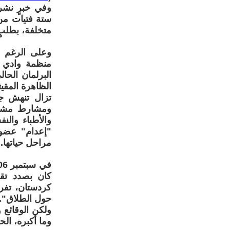
وفي خبرٍ نشر
ستة فتيات من 
متخلفة، بطلبٍ
وعلى الرغم م
منظمة وادي ا
البرلمان الح
الظاهرة المقيتة
تزال تنهش ج
ومشارط مشعوذ
والأطباء والن
"إعدام" عضو 
مراحل حياتها.
كان بصدد تقد
كردستان، تفر
حول الطلاق".
ولكن الوقائع 
وما أكبره، الح