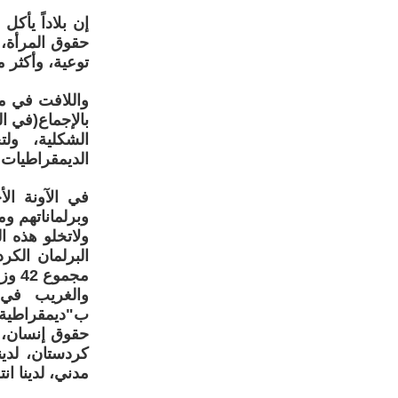
حقوق المرأة،
توعية، وأكثر 
واللافت في مش
بالإجماع(في الت
الشكلية، ول
الديمقراطيات ا
في الآونة ال
وبرلماناتهم وم
ولاتخلو هذه ال
مجموع 42 وزير.
والغريب في 
ب"ديمقراطية ب
حقوق إنسان، و
كردستان، لدين
مدني، لدينا انت