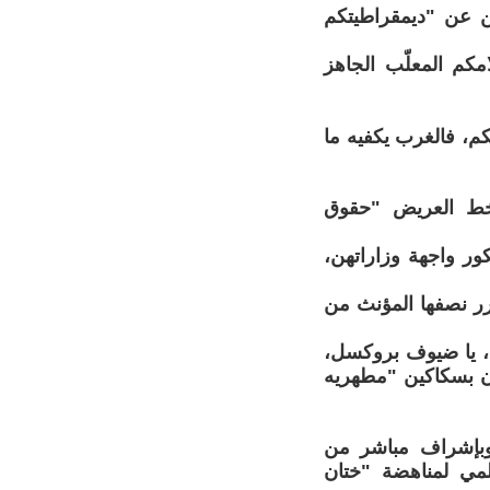
ين عن "ديمقراطيتكم
مكم المعلّب الجاهز
تكم، فالغرب يكفيه ما
لخط العريض "حقوق
ور واجهة وزاراتهن،
رر نصفها المؤنث من
ن، يا ضيوف بروكسل،
تان بسكاكين "مطهريه
، وافق قادة 30 بلداً إفريقياً، وبإشراف مباشر من
مي لمناهضة "ختان