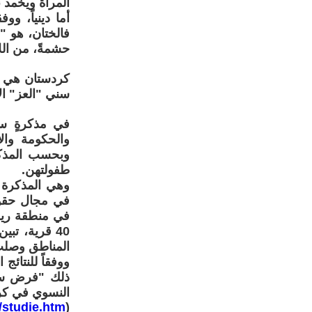
المرأة ويخمد ن
أما دينياً، وو
فالختان، هو "فر
حشمةً، من الل
كردستان هي وا
سني "العز" ال
وبحسب المذك
طفولتهن.
في منطقة ريف
ووفقاً للنتائج
ذلك "فرض سنة
النسوي في كر
/studie.htm
(