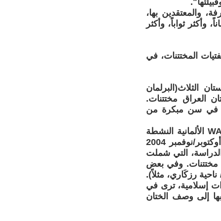
بيلتها".
رفة، والمعتقدين بها،
، وأكثر ثواباً، وأكثر
تيات المختتنات، في
إلى رئاسات كردستان الثلاث(البرلمان
في كردستان العراق مختتنات.
، في سن مبكرة من
وهي المذكرة التي اعتمدت على دراسة ميدانية قامت بها منظمة وادي WADI الألمانية النشطة
في مجال حقوق الإنسان(حيث تعمل في كردستان العراق منذ 1993) في أوكتوبر/نوفمبر 2004
لدراسة، التي شملت
ق) كنّ مختتنات. وفي بعض
10%(كما في تبه سَوزي/ ناحية رزكَاري، مثلاً).
ادات إسلامية، ترى في
ها إلى وصف الختان