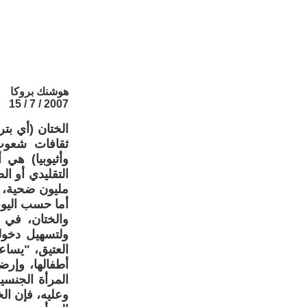
هوشنك بروكا
2007 / 7 / 15
الختان (أي بت
ثقافات شعوب 
وأثيوبيا) هي 
مليون ضحية، م
أما حسب اليونيسيف 
والختان، في 
ولتسهيل دخول
العتيق، "يساعد
أطفالها، وإر
المرأة الجنسي
وعليه، فإن ا