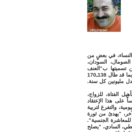
 النساء، في بعضٍ من
الصومال، السودان،
كن تسميتها ب"العنف
التقليدي أو الطقوسي". وحسب منظمة "وادي" الألمانية، يُعتقَد، إن الختان ربما قد طال 138ـ170
دل مليونين كل سنة.
يل الفتاة، للزواج،
ً على هذا الإعتقاد
ومية، والتفرغ لتربية
آخر، "يهدئ من ثورة
 للمعاشرة الجنسية".
طي، السادي، "يصلح