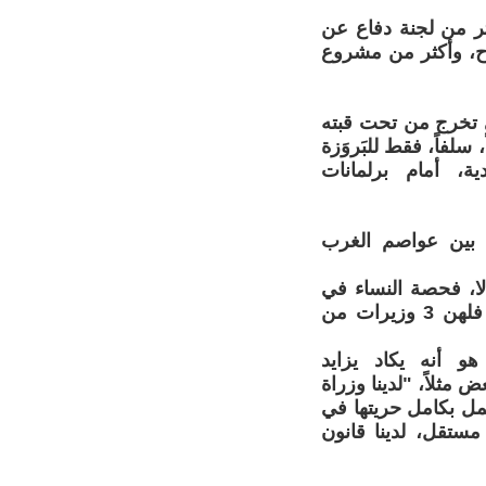
نصف نسائه(60%)، يحتاج إلى أكثر من لجنة دفاع عن
ح، وأكثر من مشروع
تي تخرج من تحت قبته
 سلفاً، فقط للبَروَزة
ة، أمام برلمانات
، بين عواصم الغرب
 لا، فحصة النساء في
البرلمان الكردي تشكل 28 مقعداً من أصل 111 مقعد. أما في الحكومة، فلهن 3 وزيرات من
و أنه يكاد يزايد
مثلاً، "لدينا وزراة
مل بكامل حريتها في
مستقل، لدينا قانون