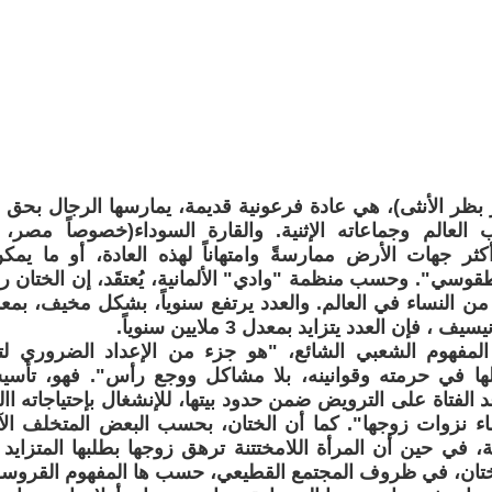
ر بظر الأنثى)، هي عادة فرعونية قديمة، يمارسها الرجال بحق
العالم وجماعاته الإثنية. والقارة السوداء(خصوصاً مصر، 
أكثر جهات الأرض ممارسةً وامتهاناً لهذه العادة، أو ما يم
ن النساء في العالم. والعدد يرتفع سنوياً، بشكل مخيف، بمع
، فإن العدد يتزايد بمعدل 3 ملايين سنوياً.
المفهوم الشعبي الشائع، "هو جزء من الإعداد الضروري لتأه
ها في حرمته وقوانينه، بلا مشاكل ووجع رأس". فهو، تأسيسا
 الفتاة على الترويض ضمن حدود بيتها، للإنشغال بإحتياجاته االي
ضاء نزوات زوجها". كما أن الختان، بحسب البعض المتخلف ال
ة، في حين أن المرأة اللامختتنة ترهق زوجها بطلبها المتزايد
لختان، في ظروف المجتمع القطيعي، حسب ها المفهوم القروس