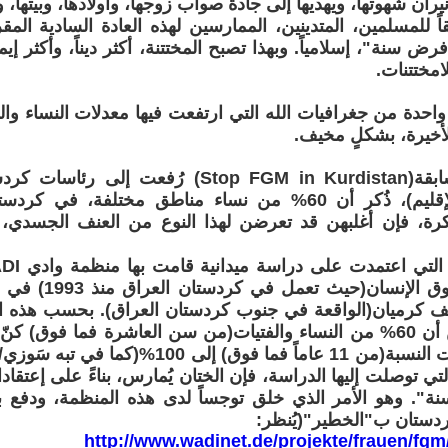
يران شهوتها، ويهديها إلى جادة صواب زوجها، وأولادها، وبيتها، وق
فقاً للمسلمين، المتدينين، الممارسين لهذه العادة السادية المق
ض سنة"، إسلامياً. وبهذا تصبح المختتنة، أكثر ديناً، وأكثر إيماناً
امختتنات.
حدة من جغرافيات الله التي ارتفعت فيها معدلات النساء والف
أخيرة، بشكلٍ مخيف.
في مذكرةٍ سابقة(Stop FGM in Kurdistan) رُفعت 
والحكومة والإقليم)، ذُكر أن 60% من نساء مناطق مختلفة، 
رة، فإن أغلبهن قد تعرضن لهذا النوع من العنف الجسدي
 كرميان(الواقعة في جنوب كردستان العراق). بحسب هذه ا
40 قرية، تبين أن 60% من النساء والفتيات(من سن العاشرة فما فو
المناطق وصلت النسبة(من 11 عاماً فما فوق) إلى 0
 التي توصلت إليها الدراسة، فإن الختان يُمارس، بناءً على إعتق
". وهو الأمر الذي خلق توجساً لدى هذه المنظمة، ودفع ب
دستان ب"الخطير"(يُنظر:
http://www.wadinet.de/projekte/frauen/fgm