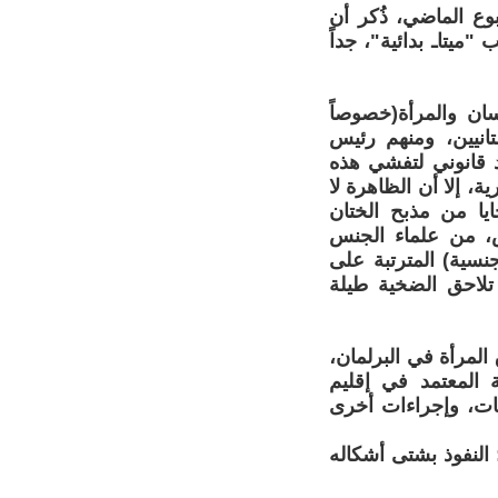
وع الماضي، ذُكر أن
ميتاـ بدائية"، جداً
ن والمرأة(خصوصاً
تانيين، ومنهم رئيس
 قانوني لتفشي هذه
ية، إلا أن الظاهرة لا
ا من مذبح الختان
ص، من علماء الجنس
جنسية) المترتبة على
تلاحق الضخية طيلة
قوق المرأة في البرلمان،
 المعتمد في إقليم
ات، وإجراءات أخرى
 النفوذ بشتى أشكاله