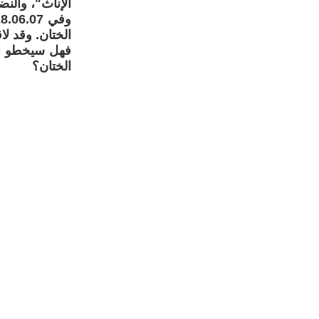
الإناث"، والن
الختان. وقد لا
فهل سيخطو ال
الختان؟