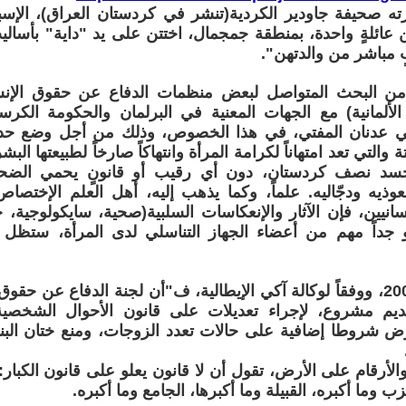
ته صحيفة جاودير الكردية(تنشر في كردستان العراق)، الإسب
عائلةٍ واحدة، بمنطقة جمجمال، اختتن على يد "داية" بأساليب "
 مباشر من والدتهن".
ن البحث المتواصل لبعض منظمات الدفاع عن حقوق الإنسا
لألمانية) مع الجهات المعنية في البرلمان والحكومة الكرس
الي عدنان المفتي، في هذا الخصوص، وذلك من أجل وضع حد
 والتي تعد امتهاناً لكرامة المرأة وانتهاكاً صارخاً لطبيعتها البشر
سد نصف كردستان، دون أي رقيب أو قانونٍ يحمي الضحاي
يه ودجّاليه. علماً، وكما يذهب إليه، أهل العلم الإختصا
فسانيين، فإن الآثار والإنعكاسات السلبية(صحية، سايكولوجية، 
جداً مهم من أعضاء الجهاز التناسلي لدى المرأة، ستظل 
في سبتمبر 2006، ووفقاً لوكالة آكي الإيطالية، ف"أن لجنة الدفاع عن ح
يم مشروع، لإجراء تعديلات على قانون الأحوال الشخصية
ض شروطا إضافية على حالات تعدد الزوجات، ومنع ختان البن
والأرقام على الأرض، تقول أن لا قانون يعلو على قانون الكبار:
زب وما أكبره، القبيلة وما أكبرها، الجامع وما أكبره.