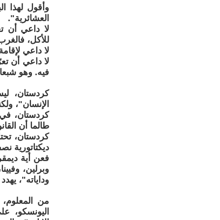
وأقول لهذا ال
العشائرية".
لا داعي أن تع
للأكل، فالغرب
لا داعي لإقامة
لا داعي أن تعر
فيه. وهو شبعا
كردستان، لي
الإنسان"، ولكن
كردستان، في غ
طالما أن القا
كردستان، تحتا
ديكتاتورية نصفه
فعن أية ديمقر
وبرلين، وفيين
وداياته"، يهدد حوالي 60% من ن
اليونسكو، عل