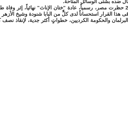
ضال ضده بشتى الوسائل المتاحة.
وفي 28.06.07 حظرت مصر، رسمياً، عادة "ختان الإناث" نهائياً، إثر وفا
قى هذا القرار استحساناً لدى كلٍّ من البابا شنودة وشيخ الأز
برلمان والحكومة الكرديين، خطواتٍ أكثر جدية، لإنقاذ نص