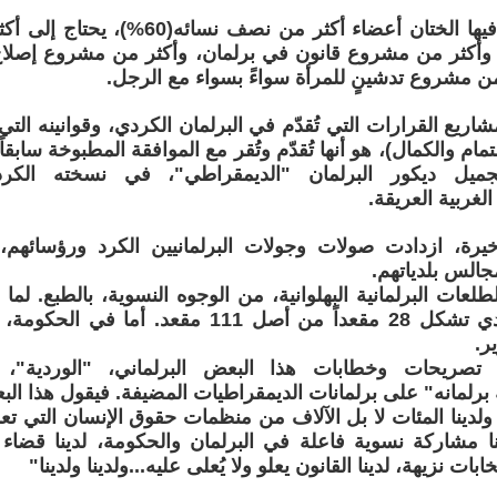
إن بلاداً يأكل فيها الختان أعضاء أكثر من 
 وأكثر من مشروع قانون في برلمان، وأكثر من مشروع إصلا
من مشروع تدشينٍ للمرأة سواءً بسواء مع الرجل.
اريع القرارات التي تُقدّم في البرلمان الكردي، وقوانينه ال
مام والكمال)، هو أنها تُقدّم وتُقر مع الموافقة المطبوخة سابقاً،
تجميل ديكور البرلمان "الديمقراطي"، في نسخته الكردي
لغربية العريقة.
أخيرة، ازدادت صولات وجولات البرلمانيين الكرد ورؤسائهم
جالس بلدياتهم.
طلعات البرلمانية البهلوانية، من الوجوه النسوية، بالطبع. لما
تصريحات وخطابات هذا البعض البرلماني، "الوردية"، ه
رلمانه" على برلمانات الديمقراطيات المضيفة. فيقول هذا البعض 
لدينا المئات لا بل الآلاف من منظمات حقوق الإنسان التي تع
ا مشاركة نسوية فاعلة في البرلمان والحكومة، لدينا قضاء 
خابات نزيهة، لدينا القانون يعلو ولا يُعلى عليه...ولدينا ولدينا"