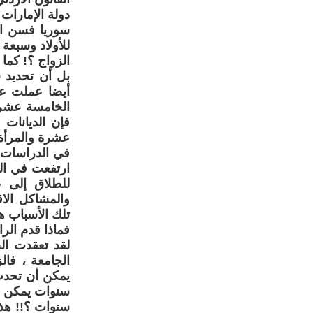
دولة الإمارات
سوريا فسن ال
للأولاد وسبعة
الزواج ؟! كما 
بل أن تحديد 
أيضا عملت عل
الخامسة عشر س
فإن الديانات
عشرة والمرأة 
في الدراسات ا
للطلاق إلى ع
والمشاكل الاق
تلك الأسباب ه
فماذا قدم الر
لقد تعقدت ال
الجامعة ، فا
سنوات ؟!! هذه