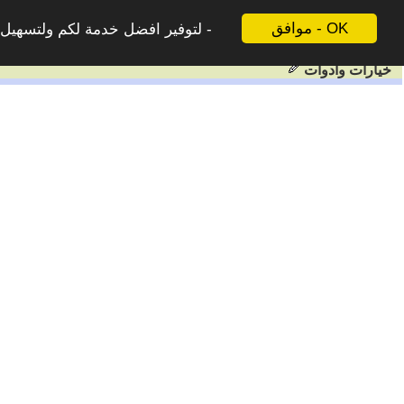
موافق - OK
لتوفير افضل خدمة لكم ولتسهيل ع
خيارات وادوات