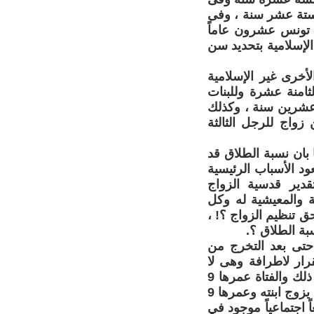
ة ستة عشر سنة ، وفى
 تونس عشرون عاماً
الإسلامية بتحديد سن
أخرى غير الإسلامية
ثامنة عشرة وللبنات
 عشرين سنة ، وكذلك
زواج للرجل الثالثة
بان نسبة الطلاق قد
بحرين من 30% عام 2002 إلى أكثر من 34 % عام 2006 وتعود الأسباب الرئيسية
قدير قدسية الزواج
ة والمعيشية له وكل
ق تنظيم الزواج ؟! ،
بة الطلاق ؟.
 حتى بعد التخرج من
رار لاطرافة وهى لا
يمكن أن تحدث بدون السكن المناسب والعمل المناسب فهل سوف يحصل ذلك والفتاة عمرها 9
سنوات يمكن أنها لم تدخل المدرسة بعد ؟!! ومن اليوم في المجتمع البحريني يزوج ابنته وعمرها 9
 اجتماعياً موجود في