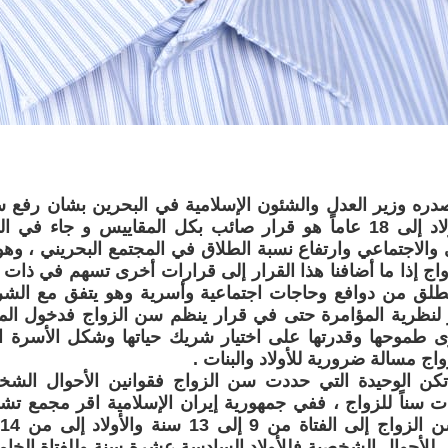
صدره وزير العدل والشئون الإسلامية في البحرين بشان رفع سن
15 عاماً والأولاد إلى 18 عاماً هو قرار صائب بكل المقاييس و جا
والاجتماعي وارتفاع نسبة الطلاق في المجتمع البحريني ، وه
واج إذا ما أضافنا هذا القرار إلى قرارات أخرى تسهم في ذات ال
طلق من دوافع وحاجات اجتماعية وأسرية وهو يتفق مع الشري
 لنظرية المؤامرة حتى في قرار ينظم سن الزواج فدخول الم
ى طموحها وقدرتها على اختيار شريك حياتها وشكل الأسرة ا
اج مسالة ضرورية للأولاد والبنات .
تكن الوحيدة التي حددت سن الزواج فقوانين الأحوال الشخص
دت سناً للزواج ، ففي جمهورية إيران الإسلامية اقر مجمع 
ني للأحوال الشخصية فللأولاد السادسة عشرة سنة وللفتاة ال