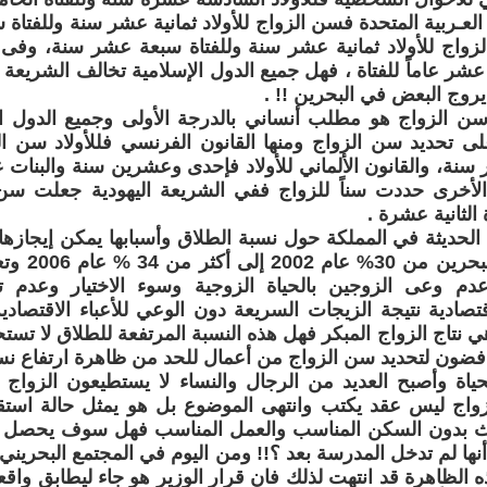
 العـربية المتحدة فسن الزواج للأولاد ثمانية عشر سنة وللفتا
زواج للأولاد ثمانية عشر سنة وللفتاة سبعة عشر سنة، وفى
 عشر عاماً للفتاة ، فهل جميع الدول الإسلامية تخالف الشريعة 
يروج البعض في البحرين !! .
سن الزواج هو مطلب أنساني بالدرجة الأولى وجميع الدول ال
ى تحديد سن الزواج ومنها القانون الفرنسي فللأولاد سن ال
نة، والقانون الألماني للأولاد فإحدى وعشرين سنة والبنات
 الأخرى حددت سناً للزواج ففي الشريعة اليهودية جعلت سن 
الثانية عشرة .
لحديثة في المملكة حول نسبة الطلاق وأسبابها يمكن إيجازها 
ارتفعت في ال
دم وعى الزوجين بالحياة الزوجية وسوء الاختيار وعدم ت
تصادية نتيجة الزيجات السريعة دون الوعي للأعباء الاقتصادي
ي نتاج الزواج المبكر فهل هذه النسبة المرتفعة للطلاق لا تستح
افضون لتحديد سن الزواج من أعمال للحد من ظاهرة ارتفاع نس
حياة وأصبح العديد من الرجال والنساء لا يستطيعون الزواج
لزواج ليس عقد يكتب وانتهى الموضوع بل هو يمثل حالة استق
 الظاهرة قد انتهت لذلك فان قرار الوزير هو جاء ليطابق واقعاً