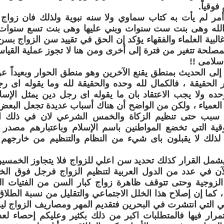
وقياً.
مر لم يأت به كتاب سماوي ولا سنه نبوية ولذلك فان زوا
لله وهى بنت ست سنوات وبني عليها وهى بنت تسع سنوات 
غالبية العلماء والفقهاء يؤكد إن الحق في تقييد سن الزواج بس
مصلحة تتغير من فترة إلى أخرى ومن هنا لا تجوز عملية القيا
سلامى !!
ة إلى الحديث بمنطق يقنع الآخرين وهو منطق الحوار وبعيداً عن 
الحقيقة ، فالكمال لله وحده والحقيقة لله وما يقوله اى رج
وحده ولا يجب الاعتقاد بان ما يقوله اى رجل دين يمثل الإسل
العمياء ، ولكن من الواضح أن هناك أسباب عديدة تجعل البعض 
 سبب حتى تنظيم الزكاة والخمس الشرعي لان في ذلك الت
قية التي تخضع المواطنين باسم الإسلام وباعتبارهم مصدر ه
 لذلك لا يقبلون باى شيء من النظام والتنظيم من خارجهم 
يشمل القرار كذلك تحديد سن اعلي للزواج فلا يتجاوز الخمسين
ن في عدد من الدول العربية لتنظيم الزواج فرجل فوق الخ
 الزوجية وحتى تتوقف ظاهرة زواج كبار السن من الفتيات ال
، كما إن إصلاح هذا الخلل الاجتماعي والتقليل من نسبة الطل
ي التي انتشرت في البحرين فتقديم المهر ومصاريف الزواج ليس
تمرار فيها فالمتطلبات اكبر من ذلك بكثير وعليكم إحصاء لعد