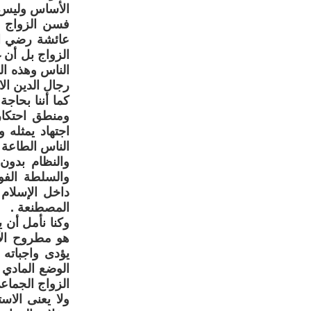
الأساس وليس ف
فسن الزواج أ
عائشة رضي ا
الزواج بل أن 
الناس وهذه ال
رجال الدين الا
كما أننا بحاج
ومنطق احتكار 
اجتهاد يمثله 
الناس الطاعة 
والنظام بدون
والسلطة الفو
داخل الإسلام
المصطنعة .
وكنا نأمل أن 
هو مطروح الآ
يؤدى واجباته
الوضع المادي 
الزواج الجماع
ولا يعنى الاس