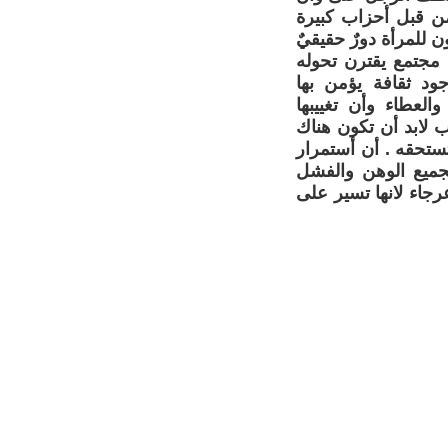
ن قبل أحزاب كبيرة
 للمرأة دورٌ حقيقيٌ
ي مجتمع يقترن تحوله
جود ثقافة يؤمن بها
العطاء وأن تغييبها
 لابد أن تكون هناك
ستحقه . أن أستمرار
لجميع الوهن والفشل
رجاء لانها تسير على