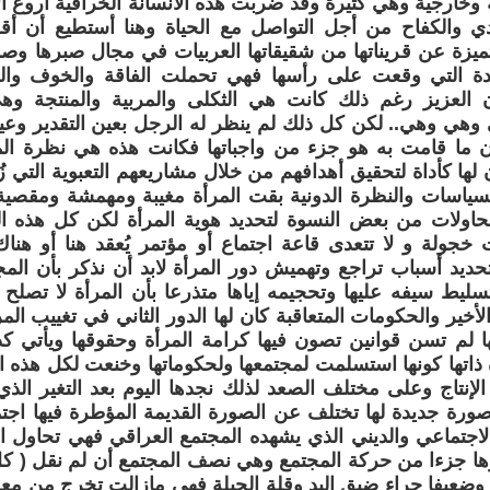
وخارجية وهي كثيرة وقد ضربت هذه الأنسانة الخرافية أروع الأ
دي والكفاح من أجل التواصل مع الحياة وهنا أستطيع أن أقو
تميزة عن قريناتها من شقيقاتها العربيات في مجال صبرها وصم
ديدة التي وقعت على رأسها فهي تحملت الفاقة والخوف وا
ن العزيز رغم ذلك كانت هي الثكلى والمربية والمنتجة وه
وهي وهي.. لكن كل ذلك لم ينظر له الرجل بعين التقدير وع
ن ما قامت به هو جزء من واجباتها فكانت هذه هي نظرة المج
 لها كأداة لتحقيق أهدافهم من خلال مشاريعهم التعبوية التي ز
لسياسات والنظرة الدونية بقت المرأة مغيبة ومهمشة ومقصية
اولات من بعض النسوة لتحديد هوية المرأة لكن كل هذه ال
خجولة و لا تتعدى قاعة اجتماع أو مؤتمر يُعقد هنا أو هناك 
ديد أسباب تراجع وتهميش دور المرأة لابد أن نذكر بأن الم
يط سيفه عليها وتحجيمه إياها متذرعا بأن المرأة لا تصلح إ
لأخير والحكومات المتعاقبة كان لها الدور الثاني في تغييب الم
ا لم تسن قوانين تصون فيها كرامة المرأة وحقوقها ويأتي كذ
 ذاتها كونها استسلمت لمجتمعها ولحكوماتها وخنعت لكل هذه 
لإنتاج وعلى مختلف الصعد لذلك نجدها اليوم بعد التغير الذي
رة جديدة لها تختلف عن الصورة القديمة المؤطرة فيها اجتماع
الاجتماعي والديني الذي يشهده المجتمع العراقي فهي تحاول ال
رها جزءا من حركة المجتمع وهي نصف المجتمع أن لم نقل ( كل ك
وضعيفا جراء ضيق اليد وقلة الحيلة فهي مازالت تخرج من م