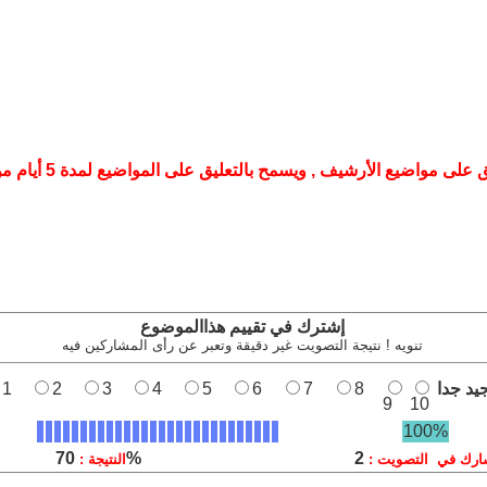
لى مواضيع الأرشيف , ويسمح بالتعليق على المواضيع لمدة 5 أيام من تأريخ نشرها
إشترك في تقييم هذاالموضوع
تنويه ! نتيجة التصويت غير دقيقة وتعبر عن رأى المشاركين فيه
يد جدا
8
7
6
5
4
3
2
1
9
10
100%
70%
2
ارك في التصويت :
النتيجة :