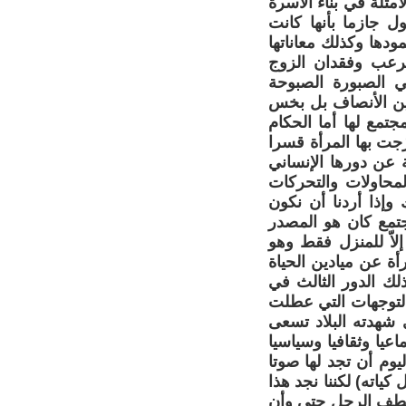
مثلة في بناء الأسرة
ل جازما بأنها كانت
ودها وكذلك معاناتها
لرعب وفقدان الزوج
ي الصبورة الصبوحة
ين الأنصاف بل بخس
تمع لها أما الحكام
ُجت بها المرأة قسرا
 عن دورها الإنساني
محاولات والتحركات
وإذا أردنا أن نكون
جتمع كان هو المصدر
لاّ للمنزل فقط وهو
رأة عن ميادين الحياة
لك الدور الثالث في
التوجهات التي عطلت
 شهدته البلاد تسعى
يا وثقافيا وسياسيا
يوم أن تجد لها صوتا
ياته) لكننا نجد هذا
عطف الرجل حتى وأن