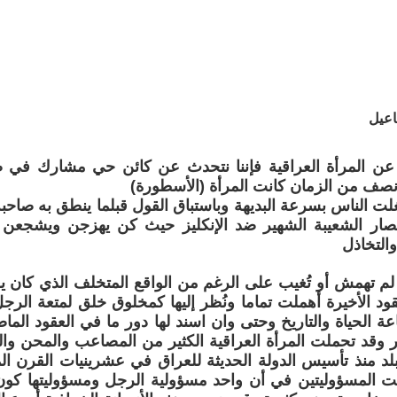
اعيل
عن المرأة العراقية فإننا نتحدث عن كائن حي مشارك في صن
نصف من الزمان كانت المرأة (الأسطورة)
ت الناس بسرعة البديهة وباستباق القول قبلما ينطق به صاح
ار الشعيبة الشهير ضد الإنكليز حيث كن يهزجن ويشجعن ا
والتخاذل
 لم تهمش أو تُغيب على الرغم من الواقع المتخلف الذي كان ي
قود الأخيرة أهملت تماما ونُظر إليها كمخلوق خلق لمتعة الر
ة الحياة والتاريخ وحتى وان اسند لها دور ما في العقود الما
غير وقد تحملت المرأة العراقية الكثير من المصاعب والمحن و
لبلد منذ تأسيس الدولة الحديثة للعراق في عشرينيات القرن ا
لت المسؤوليتين في أن واحد مسؤولية الرجل ومسؤوليتها كو