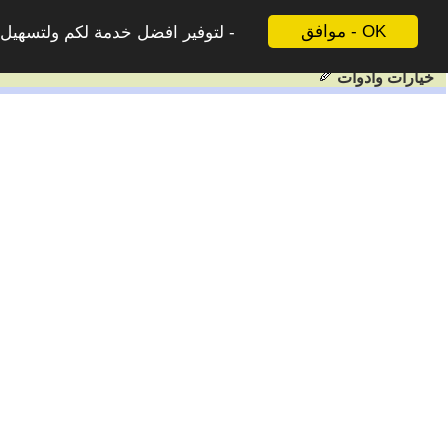
موافق - OK
لتوفير افضل خدمة لكم ولتسهيل ع
خيارات وادوات