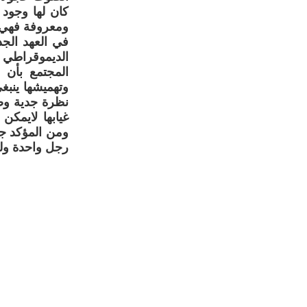
كان لها وجود
ومعروفة فهي غ
في العهد الجد
الديموقراطي 
المجتمع بأن ا
وتهميشها ينبغ
نظرة جدية وصا
غيابها لايمك
ومن المؤكد جر
رجل واحدة ولي