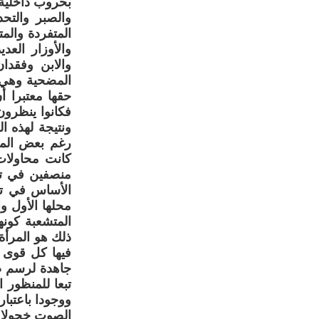
بحروب داخلية 
والصبر والتح
المتفردة والم
والأوزار الع
والابن وفقدا
المضحية وهي 
حقها معتبرا أ
فكانوا ينظرون
ونتيجة لهذه ا
رغم بعض المح
كانت محاولات 
منصفين في تح
الأساس في تسل
محلها الأول وا
المتشعبة كونه
ذلك هو المرأة
فيها كل قوى ا
جاهدة لرسم صو
تبعا للمنظور 
ووجودا باعتبا
الصوت خجولا 