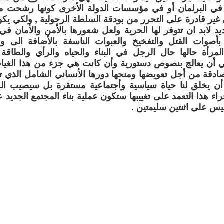
 في البرلمان أو في مؤسسات الدولة الأخرى كونها رشحت م
ير قادرة على التحرر من بودقة السلطة الرجولية , ولكي يكون
يد لابد ان تتوفر لها الحرية ولعل شعورها بالأمن والأمان ف
بأصوات القتل والتفخيخ والعبوات الناسفة بالأضافة الى و
لمرأة حالها حال الرجل في البناء والحياه والرأي والطاقة و
ي أن يعالج بنصوص دستورية وأن كانت هي جزء من هذا الغياب
دقة من أجل تعويضها ومنحها دورها الأنساني الشامل الذي ت
ن أن يخلق لنا حياة سياسية وأجتماعية مستقرة بل سيصيب ا
اء هذا التعمد على تغييبها ستكون عملية بناء المجتمع الجديد ع
س على اثنتين سليمتين .