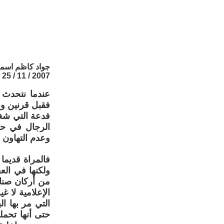
جواد كاظم اسم
2007 / 11 / 25
عندما نتحدث 
فقبل قرنين و
فدعة التي شغل
الرجال في حص
وعدم التهاون 
فالمراة قديما
ولكنها في الع
من أركان صناع
الإعلامية لا 
التي مر بها ا
حتى أنها تحم