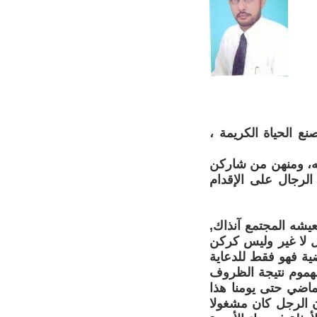
ع الحياة الكريمة ،
به، ومنهن من شاركن
لرجال على الإقدام
عيشه المجتمع آنذاك,
جل لا غير وليس كركن
ضية فهو فقط للدعاية
الهموم نتيجة الظروف
لماضي حتى يومنا هذا
ن الرجل كان مشغولا