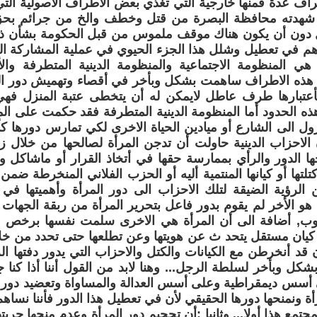
اف عدة فمنها خارجية التي تغذي بعض الأطراف ألاصولية التي
 شهدته محافظة البصرة من قتل وخطف والخ من جرائم بحق ا
 دون أن يكون هناك موقف ملموس من قبل الحكومة بشأن ذلك
 في تعطيل وشلل هذا الجزء الحيوي في عملية المشاركة السي
هي المنظومة الاجتماعية والمنظومة الدينية المتطرفة والأ
هذه الاطراف ساهمت بشكل وبأخر في أقصاء وتهميش دور المر
بأعتبارها طرف عاطل لايمكن له أن يتخطى عتبة المنزل فهي
 الحدود أما المنظومة الدينية المتطرفة فقد حكمت على المرأ
نزول الى الشارع أو ميادين الحياة الاخرى لكي تمارس دورها ك
الاحزاب الدينية حاولت أن تدجن المرأة لصالحها من خلال ز
ا الدور والرأي بممارسة حقها في أتخاذ القرار أو ماشاكل وأن
كتلتها أو كيانها المنتمية أليه أو الحزب الفلاني المنخرطة ضم
 الرؤية الضيقة لتلك الاحزاب الى دور المرأة وأهميتها في ا
هو الأخر لم يقوم بدور فاعل بتحرير المرأة من ربقة الجهات أن
, أضافة الى أن المرأة هي الاخرى سلمت نفسها برخص له
كيان مستقل يتحد ث عن هويتها وعن تطلعها حتى تحدد من خلا
ن قد أنخرطن مع الكيانات والكتل والاحزاب التي يدور دفتها ا
شكل وبأخر لسلطة الرجل... وهنا لابد من القول أننا أذا كنا
لى أسس ديمقراطية وعلى أسس العدالة والمساواة وتعضيد دور 
ة ونمنحها دورها الحقيقي لأن في تعطيل هذا الدور فأننا نسا
مع هذا أولا... وثانيا :أن تحجيم دور المرأة وعدم منحها حريته