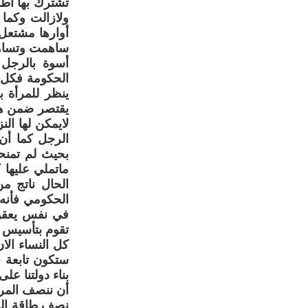
تشترك بها أطر
ولازالت وكما
أوارها مشتعل
ساهمت وتساهم
أسوة بالرجل 
الحكومة فكل 
ينظر للمرأة 
يقتصر ضمن هذه
لايمكن لها ال
الرجل كما أن 
بحيث لم تمنحه
ماتملي عليها 
الحال ناتج من
الحكومي فأنه 
في نفس يعقوب
تقوم بتأسيس 
كل النساء الا
ستكون تابعة ب
بناء دولتنا ع
أن ننصف المرأ
نصف طاقة المجت