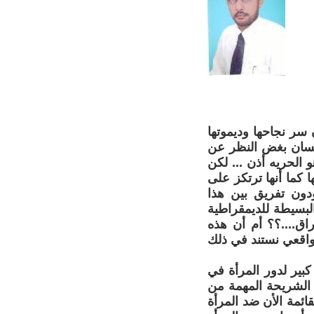
سر نجاحها وديموتها
أنسان بغض النظر عن
و الحريه أذن ... لكن
 كما أنها ترتكز على
دون تفريق بين هذا
لبسيطة للديمقراطية
ق....؟؟ أم أن هذه
واقعي نستند في ذلك
كبير لدور المرأة في
ه الشريحة المهمة من
ئمة الأن ضد المرأة