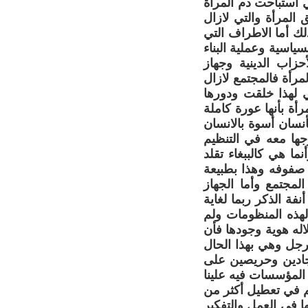
 أستباحت دم المرأة
لمرأة والتي لازال
 أما الاطراف التي
اسية وعملية البناء
حزاب الدينية وجهاز
أة فالمجتمع لازال
 لهذا خلقت ودورها
ة بأنها عورة كاملة
أنسان أسوة بالانسان
جها معه في التنظيم
ما هي كالببغاء تقلد
ن صفوفه وهذا بطبيعة
لمجتمع وأما الجهاز
فة الذكر ربما لغاية
ذه المنظومات ولم
له هوية وجودها فأن
لرجل وهي بهذا الحال
 جادين وحريصين على
المؤسسات فيه علينا
هم في تعطيل أكثر من
ا في العمل والتفكير