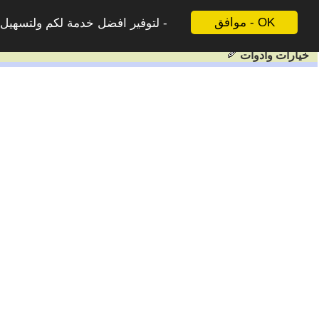
موافق - OK
لتوفير افضل خدمة لكم ولتسهيل ع
خيارات وادوات