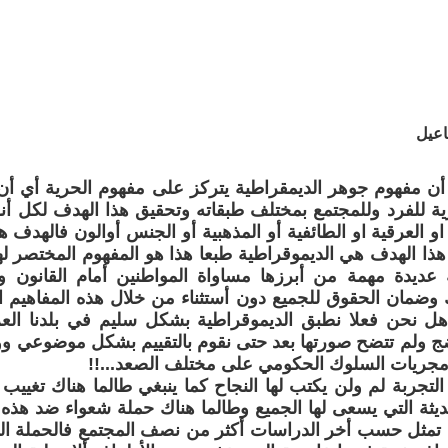
اعيل
ن مفهوم جوهر الديمقراطية يتركز على مفهوم الحرية أي أن 
رية للفرد وللمجتمع بمختلف طبقاته وتحقيق هذا الهدف لكل 
او العرقية او الطائفية أو المذهبية أو الجنس أوالون فالهدف ه
 هذا الهدف هي الديموقراطية طبعا هذا هو المفهوم المختصر لها
 عديدة مهمة من أبرزها مساواة المواطنين أمام القانون و
وضمان الحقوق للجميع دون أستثناء من خلال هذه المفاهيم ا
 نحن فعلا نطبق الديموقراطية بشكل سليم في بلدنا العرا
ضج ولم تتضح صورتها بعد حتى نقوم بالتقييم بشكل موضوعي و
ومجريات السلوك الحكومي على مختلف الصعد...!!
التجربة لم ولن يكتب لها النجاح كما ينبغي طالما هناك تغييب 
لحديثة التي يسعى لها الجميع وطالما هناك حملة شعواء ضد هذ
 تمثل حسب أخر الدراسات أكثر من نصف المجتمع فالحملة القا