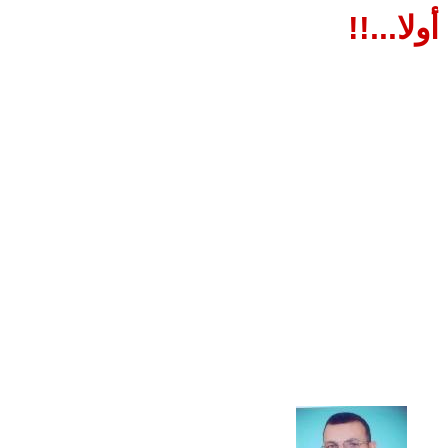
لا...!!