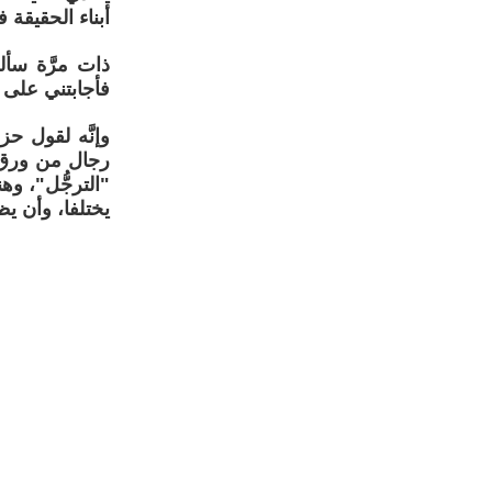
أبناء الحقيقة ف
ذات مرَّة سأل
فأجابتني على ا
وإنَّه لقول ح
رجال من ورق، 
"الترجُّل"، وه
يختلفا، وأن يظ