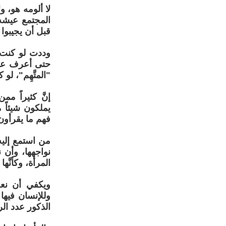
لا ألومه هو، و
المجتمع عيشه ا
قبل أن يجيبوا
وددت لو كنت 
حتى أعرف عدد 
"المتَّهِم"، ل
إنَّ كثيراً م
يملكون شيئاً 
فهم ما يقرأون،
من استمع إليه 
نواجهها، وأن
المرأة، وكأنَّه
ويكفي أن نعر
وللإنسان فيها
الذكور عدد الر