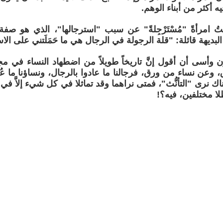
يه أكثر من أبناء الوهم.
تُ امرأةً "مُسْتَرْجِلةً" عن سبب "استرجالها"، الذي هو صفة 
لبديهة قائلة: "قلة الرجولة في الرجال هي ما حَمَلَتني على الا
زن وأسى أن أقول إنَّ تاريخاً طويلاً من اضطهاد النساء في م
وعن نساء من ورق، فرجالنا ما عادوا بالرجال، ونساؤنا ما عُدْ
ناك نرى "التأنُّث"، فمتى نراهما وقد تماثلا في كل شيء إلاَّ في 
لا مختلفين، فيه؟!