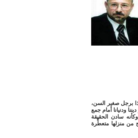
ذا برجل صغير السن،
يننا ودنيانا أمام جمع
كأنه سادن الحقيقة
 من منزلها متعطِّرة