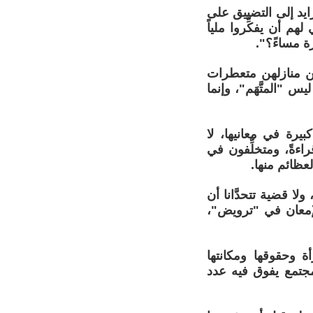
زايد إلى التضييق على
هم أن يفكِّروا ملياً
ة مساءً؟".
ن منازلهن متعطرات
 "المتَّهَم"، وإنما
بيرة في معانيها، لا
اءةً، ومتخلِّفون في
لعظائم منها.
ولا قضية تتحدَّانا أن
لإمعان في "ترويض"،
وحقوقها ومكانتها
 مجتمع يفوق فيه عدد