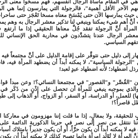
ا هي في المقام مأساة الرجال أنفسهم، فهم مسخوا معنى الر
م الآخر الأقل أهمية"، فالرجولة التي يمارسون إنما هي ال
 حيث يمارسها الآن حتى يُمْسَخ معناه مسخا تَعْجَز حتى ساحرات
أنَّ أهم شيء يمكننا وينبغي لنا تذكير معشر الرجال به وهم يم
لمرأة أنَّ الرجولة تفقد جُلَّ معناها الحقيقي إذا ما ارتفع 
معشر الرجال عندنا يتشدَّدون في محاربة الحق الإنساني ل
حقهم السياسي.
ار إلى دليل حتى نتوفَّر على إقامة الدليل على أنَّ مجتمعاً في
 "الرجولة السياسية"، لا يمكنه أبداً أن يضطهد المرأة فيه، ف
أرذل اضطهاد؛ لأنه اضطهاد عبدٍ لعبد!
القُصَّر" و"القصور" في مجتمعنا النسائي؟! وعن مبدأ قوام
الذي بموجبه ينبغي للمرأة أن تحصل على إذْنٍ من ذَكَر في عا
ها) للعمل، أو الدراسة، أو السفر، أو الزواج، أو الذهاب إلى طبي
ظل قاصراً؟!
للحقيقة، ولا بمغالٍ، إذا ما قلت إننا مهزومون في معاركنا ا
ننا ننتقل من نصر إلى نصر في حربنا الذكورية الدائمة على نس
ه لا يمكنه أبداً أن يكون حرَّاً، أو أن يكون جديراً بامتلاك أسباب
َ المرأة لا تُوْلَد امرأة وإنما تصبح كذلك لا يمكنه أبداً أن يكون مُق