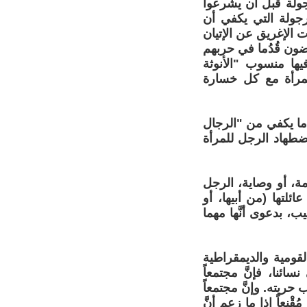
جولة قبل أن يشرعوا
رجولة التي يكفي أن
 الإغريق عن الإتيان
ضون قُدُما في حربهم
فيها منسوب "الأنوثة
لمرأة مع كل خسارة
ه ما يكفي من "الرجال
اضطهاد الرجل للمرأة
ة، أو وصاية، الرجل
ئلتها (من أبيها، أو
ب، بدعوى أنَّها مهما
لقومية والديمقراطية
ائنا، فإنَّ مجتمعاً
 حريته. وإنَّ مجتمعاً
ْنِعاً إذا ما زعم أنَّ