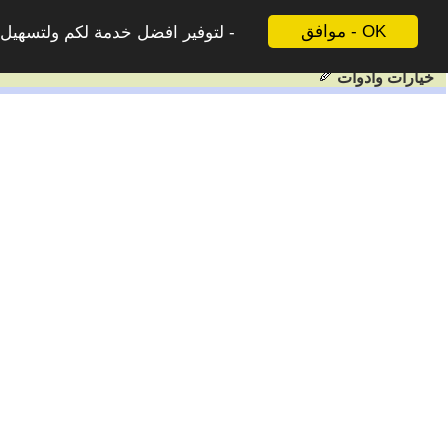
موافق - OK
لتوفير افضل خدمة لكم ولتسهيل ع
خيارات وادوات