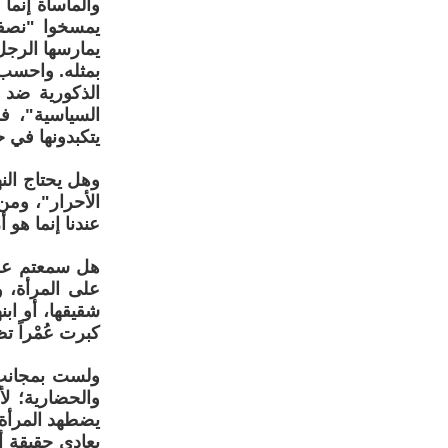
والمأساة إنم
يمسخوا "نصفه
يمارسها الرجل
بمثله. واحسب 
الذكورية ضد ا
السياسية"، ف
يتكبدونها في 
وهل يحتاج النه
الأحرار"، ومن
عندنا إنما هو 
هل سمعتم عن "
على المرأة، و
شقيقها، أو ابن
كبرت عُمْراً ت
ولست بمجانبٍ 
والحضارية؛ لأ
يضطهد المرأة في
يعادي حقيقة أنّ