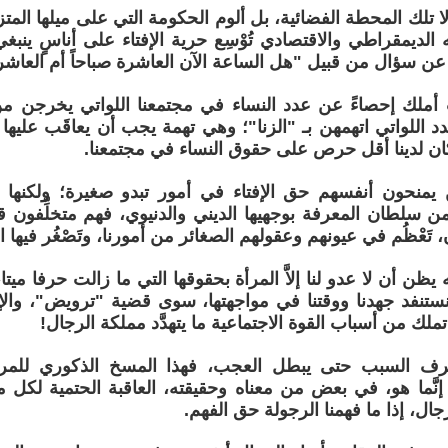
لا تلك المحطة الفضائية، بل ألوم الحكومة التي على ميلها المت
لديمقراطي والاقتصادي تُوْسِع حرية الإفتاء على أناسٍ ينبغي ل
 عن سؤال من قبيل "هل الساعة الآن العاشرة صباحاً أم العاشر
أملك إحصاءً عن عدد النساء في مجتمعنا اللواتي يخرجن م
اللواتي اتهمهن بـ "الزنا"؛ وهي تهمة يجب أن يعاقَب عليها ليس
و كان لدينا أقل حرص على حقوق النساء في مجتمعنا.
من يمنحون أنفسهم حق الإفتاء في أمور تبدو صغيرة؛ ولكنها ك
من سلطان المعرفة بوجهيها الديني والدنيوي، فهم متخلِّفون قر
 تَعْظُم في عيونهم وعقولهم الصغائر من أمورنا، وتَصْغُر فيها ا
يظن أن لا عدو لنا إلاَّ المرأة بحقوقها التي ما زالت حرفا ميتا، 
 نستنفد جهدنا ووقتنا في مواجهتها، سوى قضية "ترويض"، وا
ا تملك من أسباب القوة الاجتماعية ما يتهدَّد مملكة الرجال!
ف السبب حتى يبطل العجب، فهذا المسخ الذكوري للمرأة 
 إنَّما هو، في بعض من معناه وحقيقته، العاقبة الحتمية لكل
جال، إذا ما فهمنا الرجولة حق الفهم.