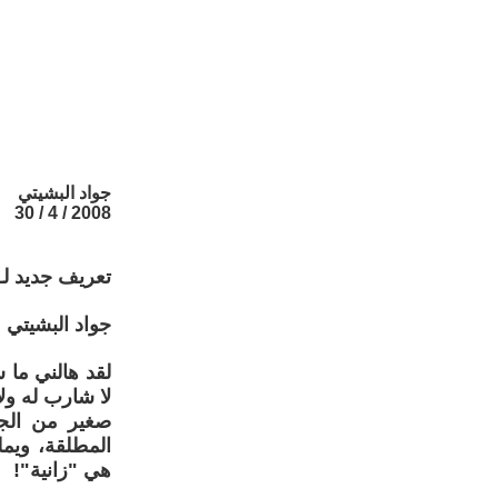
جواد البشيتي
2008 / 4 / 30
تعريف جديد لـ 
جواد البشيتي
لقد هالني ما 
لا شارب له ولا 
صغير من الجن
المطلقة، ويمل
هي "زانية"!