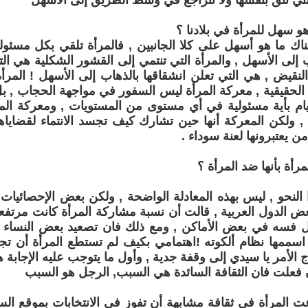
لتي تثق بنفسها ولا تتراجع في وسط الطريق إلى الأسهل
و سهل للمرأة في بلادنا ؟
اك ما هو أسهل على كلا الجانبين , فالمرأة تلقي بكل مسئولي
إلى الأسهل , والمرأة التي تنتمي إلى القشور الشكلية هي ال
لنقيض , هي التي تعلن انشقاقها بالذهاب إلى الأسهل ! المرأ
الحقيقية , معركة المرأة ليس السفور في مواجهة الحجاب , بل
قيام بأية مسئولية في أي مستوى من المستويات , ومعركة ال
 , ولكن المعركة أنها حين تشارك كيف تجسد الانتماء لقضاياه
ن يعتبرونها لعنة سوداء .
مرأة بأنها ضد المرأة ؟
لنحو , ليس بهذه المعادلة الواضحة , ولكن بعض الإحصائيات
عض الدول العربية , قالت أن نسبة مشاركة المرأة كانت مرتفع
 فسه في بعض الأماكن , ومع ذلك فان تصعيد بعض النساء إل
اسممها نظام ألكوته !اهتمامي بكيف لم تستطع المرأة أن تج
ج الأمر يا سيدي إلى وقفة جدية , وأول ما يتوجب عليه الإجابة ه
فعلت فان الثقافة السائدة هي السبب, الرجل هو السبب
 المرأة في ثقافة مشابهة أن تفوز في الانتخابات بموقع ال