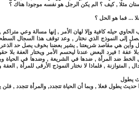
ستان مثلا , كيف ؟ الم يكن الرجل هو نفسه موجودا هناك ؟
ا ... فما هو الحل ؟
لحاوي حيله كافية وإلا لهان الأمر , إنها مسالة وعي متراكم 
نصل إلى النموذج الذي نختار , وعد توقف هذا السجال السطح
ل وأين هي مقاصد شريعتنا , يشير بعضنا بخوف يصل حد الذعر م
ا عفة ! فيرد البعض عندنا ليحسم الأمر ويختار العفة بلا حق
لخط ضد المرأة , ضدها في الشريعة , وضدها في الحياة وبما أ
ل , المتوازنة , فلماذا لا نختار النموذج الأرقى للمرأة , العف
ث يطول
حديث يطول فعلا , وبما أن الحياة تتجدد, والمرأة تتجدد , فلن ين