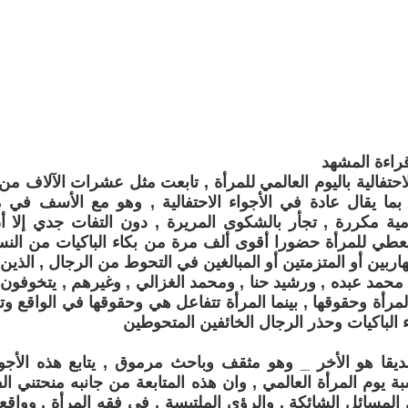
راءة المشهد
لاحتفالية باليوم العالمي للمرأة , تابعت مثل عشرات الآلاف من
 بما يقال عادة في الأجواء الاحتفالية , وهو مع الأسف في 
ية مكررة , تجأر بالشكوى المريرة , دون التفات جدي إلا أ
يعطي للمرأة حضورا أقوى ألف مرة من بكاء الباكيات من النس
ربين أو المتزمتين أو المبالغين في التحوط من الرجال , الذين 
محمد عبده , ورشيد حنا , ومحمد الغزالي , وغيرهم , يتخوفون
مرأة وحقوقها , بينما المرأة تتفاعل هي وحقوقها في الواقع وتج
 الباكيات وحذر الرجال الخائفين المتحوطين
ا هو الأخر _ وهو مثقف وباحث مرموق , يتابع هذه الأجواء 
بة يوم المرأة العالمي , وان هذه المتابعة من جانبه منحتني 
لمسائل الشائكة , والرؤى الملتبسة , في فقه المرأة , وواقعه