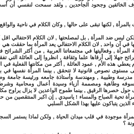
وف الخائفين وجحود الجاحدين , ولقد سمحت لنفسي أن أس
ت بالمرأة , لكنها تبقى على حالها , وكان الكلام في ناحية والواق
كن ليس ضد المرأة , بل لمصلحتها , لان الكلام الاحتفالي اقل ك
 في آن واحد , لان الكلام الاحتفالي يعد المرأة بما حققت هي ن
 المرأة , وفعاليتها في مجتمعاتنا العربية , من أكثر الشرائح ف
ئح جهلا إلى أرقاها علما وثقافة , انظروا إلى العائلة التي تفقد
يعطي هذه الأم , عمود العائلة , أكثر من مكانتها الفعلية في ا
ى مستوى نصوص قانونية لا تتحقق , بينما المرأة نفسها في ب
 مدرسة وطبيبة , ومهندسة وأستاذة جامعه ورئيسة جامعة وصح
سوفه وطاهية ومصممة أزياء وسيدة أعمال ومحامية وشرطي
 حول خصرها الرقيق , بينما طموح الواعدين لا يزال يراوح مك
مرأة تحية الصباح والمساء ! ياسيدي , إن اكبر المنتقصين من ح
 الذين يتباكون عليها بهذا الشكل السلبي
مرأة موجودة في قلب ميدان الحياة , ولكن لماذا يستمر السجال
نة ؟