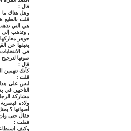
اقصد المرأة ا
قال :
وهل هناك ما ه
قلت بالطبع هن
هي التي تذهب 
, وتذهب إلى ا
جوهر معاركها 
يعيقها عن ال
في الانتخابات
صوتها لترجيح م
قال :
كأنك تتهمين ال
قلت :
ليس على هذا ا
الناخبين في ب
مشاركة الرجل
ولادة قيصرية 
أصواتها ؟ يحتا
فقال حتى وان 
فقلت :
وكيف استطاعت