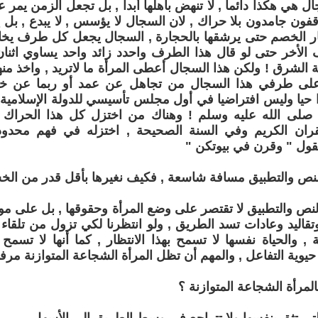
ال هي هكذا دائما , لا تنهض بأهلها أبدا , بل تجعل الزمن يمر 
فون جامدون بلا حراك , لان السجال لا يؤسس , لا يبدع , بل 
 الخصم حتى يرشقها بالحجارة , السجال يجعل كل طرف يخا
لأخر حتى لو قال هذا الطرف واحدد زائد واحد يساوي اثنان
لشرق ! ولكن هذا السجال أعطى المرأة ما لاتريد , واخذ منها
 على طرفي هذا السجال من تجاهل عن عمد أو ربما عن خو
 حيا وليس افتراضيا في أول مجلس تأسيسي للدولة الإسلامية
صلى الله عليه وسلم ! وهناك من اختزل كل هذا الحراك 
قران الكريم وفي السنة الصحيحة , اختزله في فهم محدود 
تقول " وقرن في بيوتكن "
لنص والتطبيق مسافة شاسعة , فكيف نغيرها بأقل قدر من الخس
لنص والتطبيق لا تقتصر على وضع المرأة وحقوقها , بل على موقع
قاليد وعادات تسد الطريق , ولو انتظرنا لكي تزول من تلقا
ة , والحياة نفسها لا تسمح بهذا الانتظار , كما أنها لا تسمح 
يوية التفاعل , والمهم أن تظل المرأة الشجاعة المتوازنة مرفو
لمرأة الشجاعة المتوازنة ؟