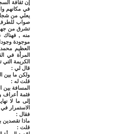
إن ثقافة السج
في مكانهم واق
يعلي من شجار
صواب للطرف ا
تشرق من جهة ا
منه , فهناك
موجودة وجودا
العظيم محمد 
المرأة في ال
الكريمة التي 
قال لي :
ولكن ما بين ا
قلت له :
المسافة بين ا
فثمة أعراف وت
إلى ما لا نهاي
الاستمرار في ح
فقال :
ماذا تقصدين با
قلت :