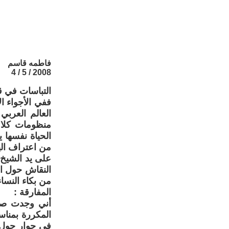
فاطمه قاسم
2008 / 5 / 4
التباسات في ق
ففي الأجواء ا
العالم العربي
منظومات كلام
الحياة نفسها 
من اعتراف الها
على يد الشيخ 
النقاش حول ال
من بكاء النساء
المفارقة :
أني وجدت صديق
المكررة بمناس
في حوار حول ا