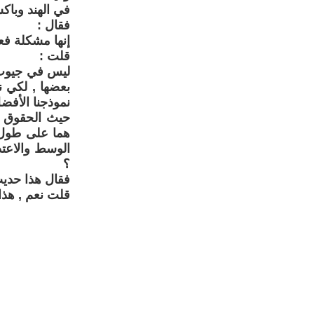
في الهند وباك
فقال :
إنها مشكلة فعل
قلت :
ليس في جيوب ا
بعضها , لكي 
نموذجنا الأفض
حيث الحقوق بل
هما على طول ا
الوسط والاعتدا
؟
فقال هذا حدي
قلت نعم , هذا 