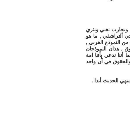
, وتجارب تغني وتثري
ي ألتراشقي , ما هو
ن النموذج الغربي ,
وق , هذان النموذجان
ننا ندعي بأننا امة
ة والحقوق في آن واحد
تهي الحديث أبدا .