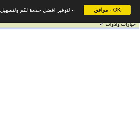
موافق - OK
لتوفير افضل خدمة لكم ولتسهيل ع
خيارات وادوات