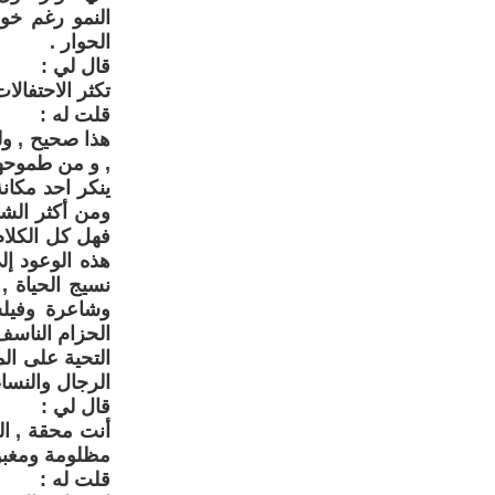
النمو رغم خ
الحوار .
قال لي :
تكثر الاحتفالا
قلت له :
هذا صحيح , ول
, و من طموحها
ينكر احد مكانة
ومن أكثر الشرا
فهل كل الكلام 
هذه الوعود إل
نسيج الحياة ,
وشاعرة وفيل
الحزام الناسف
التحية على ال
الرجال والنساء
قال لي :
أنت محقة , ال
مظلومة ومغبو
قلت له :