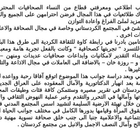
طلاعي ومعرفتي قطاع من النساء الصحافيات المحترف
ك طلائعيات في هذا المجال فرضن احترامهن على الجميع والو
مزيد لملئ الفراغ واعادة التوازن
ناشئ في المجتمع الكردستاني وخاصة في مجال الصحافة والاع
ت اخرى .
ن بادرنا في رابطة كاوة للثقافة الكردية الى طرق هذا الب
تسرد " تجربتها كصحافية " وكانت بالفعل تجربة هامة ومعبر
ابداء التقدير لامكانيات وابداعات صحافيات عديدات ومنهن
و – روزة خان – بالاضافة الى العاملات في مجال الاذاعة والت
يرها .
عد دراسة جوانب هذا الموضوع اتوقع آفاقا رحبة وواعده ل
بعد انهيار الدكتاتورية والآمال المعقوده على العراق الجد
دستان في تقرير مصيره وستتمكن كافة فئات وطيقات المج
ا وآمالها في التحرر والتقدم وعبر عملية النهوض الثقافي وا
 خلال تهيئة الارضية السليمة لتشييد اسس المجتمع المدني 
ة حقوق المرأة وقيامها بدورها الكامل في مختلف جوانب الحياة ا
اجتماعية والاعلامية جنبا الى جنب خلق صحافة نسوية مهنية د
لح وآمال النصف الاجمل والانبل من مجتمع كردستان .