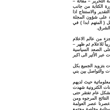
 التحرير – مقالة –
ة الكتابة من جانب
دير والاستنتاج اذا
فة على شؤون المجلة
 المتهم ابدا ) في
الشرق.
ء من عالم الاعلام
اً للاعلام ثم ظهر –
لى الصعد السياسية
عبر الأثير الى اكبر
 بتزويد الجميع بكل
ت والتواصل بين بني
علوماتية حيث لديهم
حات الكترونية شهدت
 بشكل عام تفتقر حتى
النتائج المرجوه ومن
عصرنا عصر العولمة
دستانية وخاصة مجتمع