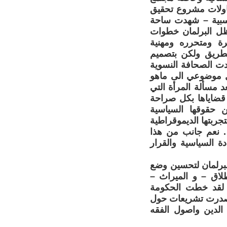
اولات مشروع تحقيق
نسبية – شهدت ساحة
 ظل البرلمان خطوات
ة ومتحرره ومهنية
لطريق ولكن بتصميم
دت الصحافة النسوية
ل موضوعي الى ماهو
د مسألة المرأة التي
 قضاياها بكل صراحة
 حقوقها السياسية
تجربتها الديموقراطية
وار . نعم جانب من هذا
ة السياسية والقرار
لبرلمان لتحسين وضع
طلاق – و الميراث –
؟ لقد خطت الحكومة
 اصدرت تشريعات حول
الدين واصول الفقه