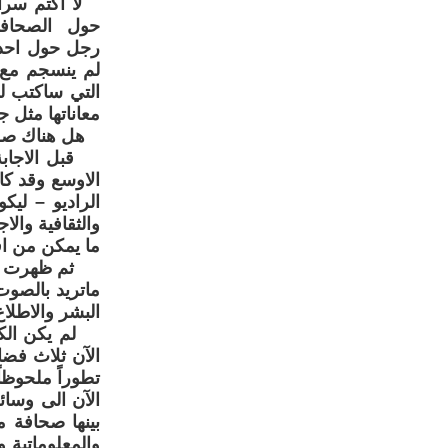
لا اكتم سراً
حول الصحافة 
رجل حول احدى 
لم ينسجم مع 
التي ساكتب ل
معاناتها مثل 
هل هناك صحاف
قبل الاجابة 
الاوسع وقد كان
الراديو – لي
والثقافية وال
ما يمكن من افر
ثم ظهرت – ال
ماتريد بالصو
البشر والاطلا
لم يكن الكرد 
الآن ثلاث فضا
تطوراً ملحوظاً
الآن الى وسائ
بينها صحافة 
والمعلوماتية 