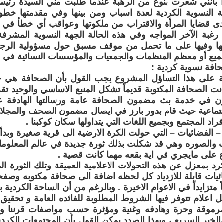
 بانني شعرت بنوع من الرهبة عندما طلبت مني السيدة رئيسة
النسوية الكردية لعدة اسباب ومن بينها وفي مقدمتها خطور
قضايا المرأة والاقتراب من ملكوتها وعواقب أي خطأ في التق
رغبة الآخر المواجه وفي هذه الحالة الجهة النسوية المشر
ها وفيها على ما تحمل من موقف مسبق حول مسؤولية الرجل (
جميع أو معظم المنظمات والجمعيات والمؤسسات النسائية في 
ة نسوية كردية :
على هذا التساؤل المشروع يجب القول بأن الصحافة هي جز
ت الصحافة المكتوبة قديماً تشكل المنبع الاساسي والوحيد تقريب
كون في خدمة بث مضمون الصحافة عامة ورسالتها الهادفة ع
اجتماعية حيث قام بدور بارز في ايصال مضمون الصحف والمجلات 
اد المجتمع وبجميع اللغات التي يتداولها سكان كوكبنا .
فضائيات – التي حولت الكرة الارضية الى قرية صغيرة وبدأت
ت والصوره وهي قد شكلت بذلك ثورة جديدة في عالم المعلوما
ع على مايجري في اية بقعه مهما كانت قصية .
بمعزل عن هذه التحولات الاعلامية العميقة وتلك الثورة الم
ئيات قابلة للازدياد كل لحظه اضافة الى صحافة مكتوبه وصف
 متزايداً في الاعوام الاخيرة . وبالرغم من أن الساحة الكردية
ل اعلام تتوفر فيها الشروط المطلوبة للفائده العامة و تحقيق 
مرموقة وحرة وهادفه وغنية ومؤثرة حسب مواصفات قرننا و
والخبر السريع ، وبهذا الصدد يمكن القول بأن المجتمعات الكر