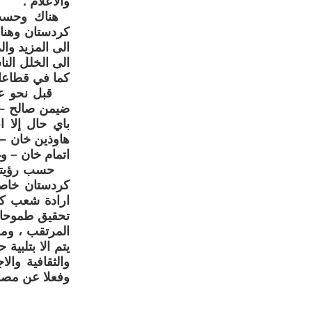
والاعلام .
هناك وحسب ا
كردستان وهنا
الى المزيد وال
الى الخلل ال
كما في قطاعا
قبل نحو عامي
ضيمن صالح –لل
باي حال إلا 
هاوذين خان – 
اتمام خان – وغ
حسب رؤيتي وب
كردستان خاصة 
ارادة شعب كر
تحقيق طموحاته
المرتقب ، ومن
يتم الا بتلبي
والثقافية وال
وفعلا عن مصا