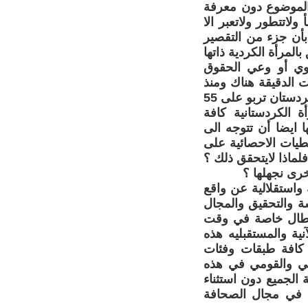
 الموضوع دون معرفة
لاتتطور ولاتعبر الا
بأن جزء من التقصير
المرأة الكردية ذاتها
وي أو وعي الحقوق
 الدقيقة هناك ومنذ
عام 1977 نسبة عالية من الجامعيات وطلبة الدراسات العليا من النساء في كردستان تربو على 55
الكردستانية كافة
 ايضا أن تتوجه الى
طيات الاحصائية على
ماذا لايتحقق ذلك ؟
خرى نجهلها ؟
استقلالية عن واقع
سة والتحقيق والمجال
ا طال خاصة في وقت
نية والمستقبليه هذه
كافة طبقات وفئات
ني والقومي في هذه
الجميع دون استثناء
ة في مجال الصحافة