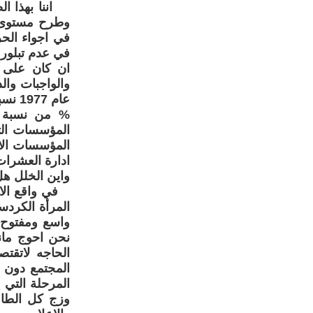
اننا بهذا الص
وطرح مستوى ال
في اجواء الح
في عدم تبلور ص
ان كان على 
والواجبات وال
% من نسبة ا
المؤسسات الثق
المؤسسات الاع
ادارة العشرات
واين الخلل هل
في واقع الام
المرأة الكردس
واسع ومفتوح 
نحن احوج مانكو
الحاجه لاتق
المجتمع دون 
المرحلة التي 
وزج كل الطاق