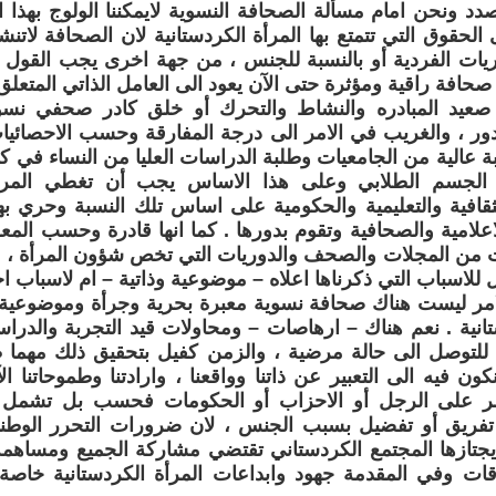
دد ونحن امام مسألة الصحافة النسوية لايمكننا الولوج بهذا
حقوق التي تتمتع بها المرأة الكردستانية لان الصحافة لاتنشأ و
ريات الفردية أو بالنسبة للجنس ، من جهة اخرى يجب القول 
حافة راقية ومؤثرة حتى الآن يعود الى العامل الذاتي المتعلق ب
صعيد المبادره والنشاط والتحرك أو خلق كادر صحفي نس
دور ، والغريب في الامر الى درجة المفارقة وحسب الاحصائيات
لجسم الطلابي وعلى هذا الاساس يجب أن تغطي المرأة 
افية والتعليمية والحكومية على اساس تلك النسبة وحري بها
لامية والصحافية وتقوم بدورها . كما انها قادرة وحسب المع
 من المجلات والصحف والدوريات التي تخص شؤون المرأة ، فل
 للاسباب التي ذكرناها اعلاه – موضوعية وذاتية – ام لاسباب ا
ر ليست هناك صحافة نسوية معبرة بحرية وجرأة وموضوعية و
تانية . نعم هناك – ارهاصات – ومحاولات قيد التجربة والدرا
للتوصل الى حالة مرضية ، والزمن كفيل بتحقيق ذلك مهم
ن فيه الى التعبير عن ذاتنا وواقعنا ، وارادتنا وطموحاتنا الآ
تصر على الرجل أو الاحزاب أو الحكومات فحسب بل تشمل 
تفريق أو تفضيل بسبب الجنس ، لان ضرورات التحرر الوط
يجتازها المجتمع الكردستاني تقتضي مشاركة الجميع ومساهمة 
ات وفي المقدمة جهود وابداعات المرأة الكردستانية خاص