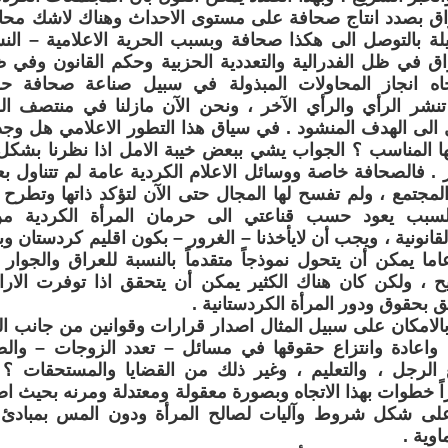
اق بصدد انتاج صحافة على مستوى الاحداث وهناك لاشك مح
لة بالتوصل الى هكذا صحافة وبسبب الحرية الاعلامية – ال
اق في ظل الفدرالية والتعددية الحزبية وحكم القانون وفي
اه انجاز المحاولات المبذولة في سبيل صناعة صحافة حر
تنشر الرأي والرأي الآخر ، ونحن الآن مازلنا في منتصف ا
الى الهدف المنشود . في سياق هذا التطور الاعلامي هل وج
ها المناسب ؟ الجواب يشي ببعض خيبة الامل اذا نظرنا بشك
. فالصحافة خاصة ووسائل الاعلام الكردية عامة لم تتناول بع
جتمع ، ولم تفسح لها المجال حتى الآن لتؤكد ذاتها وتطرح
سبب يعود حسب قناعتي الى حرمان المرأة الكردية من
لقانونية ، ويجب أن لايأخذنا – الغرور – بكون اقليم كردستان وب
ل / 12/ عاما يمكن أن يتحول نموذجاً متقدماً بالنسبة للعراق والج
ح ، ولكن كان هناك الكثير يمكن أن يتحقق اذا توفرت الاراد
ق بحقوق ودور المرأة الكردستانية .
لامكان على سبيل المثال اصدار قرارات وقوانين من جانب ا
ه واعادة وانتزاع حقوقها في مسائل – تعدد الزوجات – وال
 الرجل ، والتعليم ، وغير ذلك من القضايا والمستحقات 
اً خطوات بهذا الاتجاه وبصورة معقولة ومعتدلة ومرنه بحيث
على شكل شروط وآليات لصالح المرأة ودون المس بمبادئ 
وية .