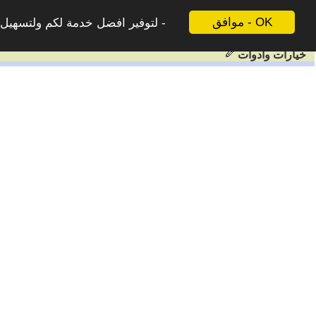
موافق - OK
لتوفير افضل خدمة لكم ولتسهيل ع
خيارات وادوات