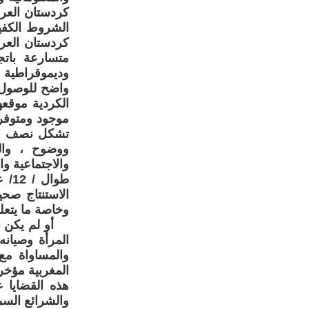
كردستان العر
الشروط الكفي
كردستان العر
متسارعة باتج
وديموقراطية 
واضح للوصول 
الكردية موقع
موجود ومتوفر 
تشكل نصف الم
ووضوح ، وال
والاجتماعية وا
طوا
الاستنتاج صحي
وخاصة ما يتعل
أو لم يكن با
المرأة وصيان
والمساواة مع
المغربية مؤخر
هذه القضايا 
والشرائع السما