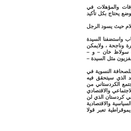
ات والمؤهلات في
ضع يحتاج بكل تأكيد
لام حيث يسود الرجل
اب واستضفنا السيدة
ة وناجحة ، ولايمكن
 – سولاظ خان – و –
لفزيون مثل السيدة –
لصحافة النسوية في
يد الذي سيتحقق فيه
تمع الكردستاني من
لاجتماعي والاقتصادي
في كردستان الذي لن
لسياسية والاقتصادية
يموقراطية تعبر قولا