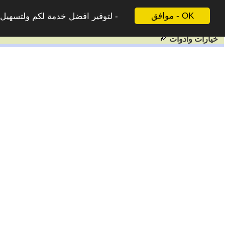
موافق - OK
لتوفير افضل خدمة لكم ولتسهيل ع
خيارات وادوات