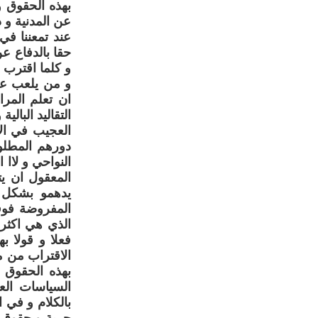
بهذه الحقوق و
عن المدنية و د
عند تمعننا في
حقا بالدفاع ع
و كلما اقترب 
و من يلعب عل
ان تعلم المرا
التقاليد البالي
العجيب في الا
دورهم المطلو
النواحي و لاا
المعقول ان يت
يدهمو بشكل م
المفروضة فوقي
الذي هي اكثر
فعلا و قولا 
الاقتراب من م
بهذه الحقوق 
السياسات الع
بالكلام و في 