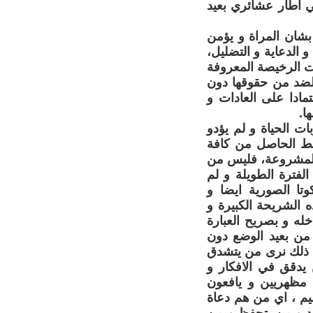
ي اطار عشائري بعيد
 بشان المراة و يؤمن
 الدعاية و التضليل،
ات الرخيصة المعروفة
لضد من حقوقها دون
تمادا على العادات و
ا.
ات الحياة و لم يؤدو
خبط الحاصل من كافة
ا المشروعة، فليس من
الفترة الطويلة و لم
تا الصورية ايضا و
 الشريحة الكبيرة و
له و بصريح العبارة
من بعيد الوضع دون
ن ذلك نرى من يتشدق
 يدقق في الافكار و
 مظهريين و يافعون
يم ، اي من هم دعاة