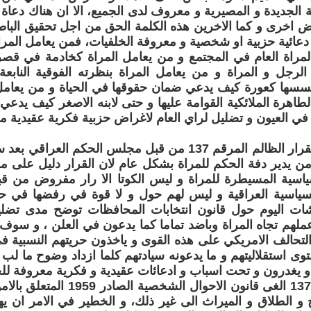
ة الجديدة و المصيرية و معروف لدى الجميع، الا ان هناك دعاة
ض اخرى و كما الاخرين هذه الكلمة الحق من اجل تحقيق الباطل
عائية حزبية او شخصية و معروفة الخلفيات، فمن يعامل المراة
مراة العام في المجتمع و من يعامل المراة كخادمة في قص
الرجل و المراة و من يعامل المراة بنظرته الفوقية النابعة
تحسسها كعورة كيف يدعي ضمان حقوقها في الحياة و من يعامل
لطاهرة الملائكية القوامة عليها و حتى لابنه الاصغر كيف يدع
 في العيون و تضليل لراي العام لاغراض حزبية فكرية عقيدية مل
عقب صدور القرار الظالم المرقم 137 من قبل مجلس الحكم ال
ن يدير دفة الحكم للمراة بشكل عام لان القرار دليل على م
ياسية المسيطرة للمراة و ليس الكوتا الا رار مفروض من قب
ياسية العراقية و ليس لهم حول و لا قوة في رفضها في حينه،
اشات اليوم حول قانون انتخابات المحافظات توضح مدى تضلي
عملهم تجاه المراة وباضد تماما كما يدعون في العلن ، و سو
تحالف الامريكي على هذه القوى و ياخذون حريتهم النسبية في
توى استقلاليتهم و ما يدعونه سيادتهم كلما ازداد وضوح ما لب 
يغدرون و تحت اسباب و ادعائات عقيدية و فكرية معروفة للج
القرارالمرقم 137 الغى قانون الاحوال
ج و الطلاق و الميراث الى غير ذلك، و الخطير في الامر ان ي