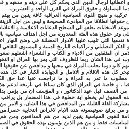
 اعطائها لرجال الدين الذي يحكم كل على دينه و مذهبه و ف
نيا المساواة و حقوق المراة في القرن الواحد و العشرين.
 تركيبة و منهج القوى السياسية العراقية كافة يتبين من يهتم
ن حقوقها انطلاقا من المباديء الصحيحة و ليس من اجل الزينة و
موعد الانتخابات يطفو الى السطح الدعايات الاعلامية و الاعلان
ى وتر حقوق هذه الفئة المغدورة من اجل اهداف سياسية با
ة نفسها التي تلهب عليها الادوار المضللة في وضح النهار اع
ة و الفكر التضليلي و تراكمات التاريخ الدينية و المستوى الثقافي له
مر ان المثقفين من الادباء و الكتاب و الشعراء اشغلهم صعوب
ب في هذا الشان ربما للظروف التي يمر بها العراق او الت
 انهم كانو دوما بجانب المراة في محنها و مدافعين عن حقوقه
بخر كل هذه الاقلام و الانامل و الجهابذة الكبار في كل هذه 
طلوب ما تمر به المراة و ما تراجعت عنها عدا حق الكو
ا ، و خاصة في العراق الذي كان سباقا في تاريخه لدعم هذه
 من النصف قبل عهد الدكتاتور ، و المؤسف ان من يؤمن بداخ
بهذه الحقوق لم يخطو اية خطوة في هذا المضمار بل يراقب 
شاركة القلة القليلة من المدافعين في هذا الشان. و الامر م
و من يرفع صوتهصوته هذه الايام لاغراض انتخابية حصرا.من
امة للقوى السياسية يتبين لديه من هم المدافعين ومن هم
المناسبات فقط و من هم الذين يؤمنون بهذه الحقوق في الصم