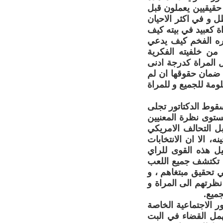
 حقيقيين يعملون قبل
 و في اكثر الاحيان
 كعبيد في بيته كيف
ره الفخم كيف يدعي
 من خلفيته الفكرية
 المراة كدرجة ادنى
ي ضمان حقوقها ان لم
ومة للجميع و للمراة
عراقي بعد سقوط الدكتاتور تجلى
ستوى نظرة المعنيين
ل التحالف الامريكي
 الا ان الانتخابات
ل هذه القوى للراي
ف تكتشف جميع اللعب
 تحقيق مبتغاهم ، و
نظرتهم الى المراة و
ميع.
 الشخصية الصادر 1959 المتعلق بالامور الاجتماعية الخاصة
همل القضاء في البت