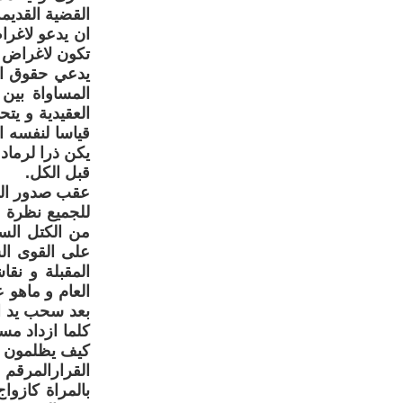
القضية القديم
ان يدعو لاغرا
تكون لاغراض د
يدعي حقوق ال
المساواة بين 
العقيدية و ي
قياسا لنفسه ا
يكن ذرا لرماد
قبل الكل.
للجميع نظرة م
من الكتل الس
على القوى الس
المقبلة و نق
العام و ماهو 
بعد سحب يد ال
كلما ازداد مس
كيف يظلمون و 
بالمراة كازوا