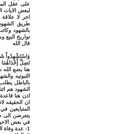
على عقل المر
لبعض الايات ال
اخر لا علاقة 
طريق الشهود و
بالشهود وكاتب
تواريخ البيع و
قال الله
وَاسْتَشْهِدُواْ شَه
تَضِلَّ إْحْدَاهُمَا ف
هنا يضع الله 
الثبوتيه والش
بالباطل يطلب 
الشهود هم اثنا
اذن هنا قاعدة
ان الحقيقه لا
المتبايعين في
يتعرضن الى ض
في بعض الاحيا
1- عدة وفاة الزوج