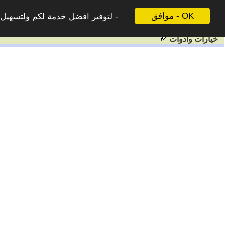
موافق - OK
لتوفير افضل خدمة لكم ولتسهيل ع
خيارات وادوات