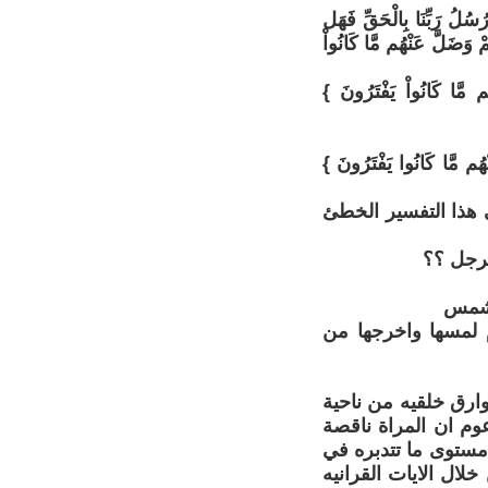
ُسُلُ رَبِّنَا بِالْحَقِّ فَهَل
مْ وَضَلَّ عَنْهُم مَّا كَانُواْ
م مَّا كَانُواْ يَفْتَرُونَ }
نْهُم مَّا كَانُوا يَفْتَرُونَ }
 هذا التفسير الخطئ
لرجل ؟؟
 لمسها واخرجها من
وارق خلقيه من ناحية
وم ان المراة ناقصة
مستوى ما تتدبره في
لال الايات القرانيه