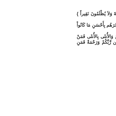
َ وَلاَ يُظْلَمُونَ نَقِيراً }
َجْرَهُم بِأَحْسَنِ مَا كَانُواْ
ْدِ وَالأُنثَى بِالأُنثَى فَمَنْ
ن رَّبِّكُمْ وَرَحْمَةٌ فَمَنِ