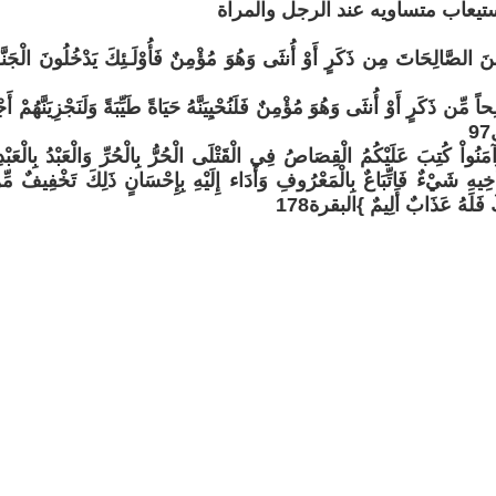
ستيعاب متساويه عند الرجل والمراة
 الصَّالِحَاتَ مِن ذَكَرٍ أَوْ أُنثَى وَهُوَ مُؤْمِنٌ فَأُوْلَـئِكَ يَدْخُلُونَ الْجَنَّة
مِّن ذَكَرٍ أَوْ أُنثَى وَهُوَ مُؤْمِنٌ فَلَنُحْيِيَنَّهُ حَيَاةً طَيِّبَةً وَلَنَجْزِيَنَّهُمْ أ
َ آمَنُواْ كُتِبَ عَلَيْكُمُ الْقِصَاصُ فِي الْقَتْلَى الْحُرُّ بِالْحُرِّ وَالْعَبْدُ بِالْعَب
ِيهِ شَيْءٌ فَاتِّبَاعٌ بِالْمَعْرُوفِ وَأَدَاء إِلَيْهِ بِإِحْسَانٍ ذَلِكَ تَخْفِيفٌ مِّ
َ فَلَهُ عَذَابٌ أَلِيمٌ }البقرة178