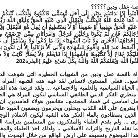
قصة عقل ودين؟؟؟؟؟
َ آمَنُواْ إِذَا تَدَايَنتُم بِدَيْنٍ إِلَى أَجَلٍ مُّسَمًّى فَاكْتُبُوهُ وَلْيَكْتُب بَّيْنَكُمْ
كَمَا عَلَّمَهُ اللّهُ فَلْيَكْتُبْ وَلْيُمْلِلِ الَّذِي عَلَيْهِ الْحَقُّ وَلْيَتَّقِ اللّهَ رَبّ
َيْهِ الْحَقُّ سَفِيهاً أَوْ ضَعِيفاً أَوْ لاَ يَسْتَطِيعُ أَن يُمِلَّ هُوَ فَلْيُمْلِلْ وَلِيّ
َالِكُمْ فَإِن لَّمْ يَكُونَا رَجُلَيْنِ فَرَجُلٌ وَامْرَأَتَانِ مِمَّن تَرْضَوْنَ 
رَ إِحْدَاهُمَا الأُخْرَى وَلاَ يَأْبَ الشُّهَدَاء إِذَا مَا دُعُواْ وَلاَ تَسْأَمُوْاْ أَن تَ
ْ أَقْسَطُ عِندَ اللّهِ وَأَقْومُ لِلشَّهَادَةِ وَأَدْنَى أَلاَّ تَرْتَابُواْ إِلاَّ أَن تَكُونَ 
َيْكُمْ جُنَاحٌ أَلاَّ تَكْتُبُوهَا وَأَشْهِدُوْاْ إِذَا تَبَايَعْتُمْ وَلاَ يُضَآرَّ كَاتِبٌ وَلاَ ش
ُواْ اللّهَ وَيُعَلِّمُكُمُ اللّهُ وَاللّهُ بِكُلِّ شَيْءٍ عَلِيمٌ }البقرة282
اة ناقصة عقل ودين من الشبهات الخطيره التي شوهت الدي
اسع... فعلى المستوى لانساني لقد غيبة هذه الشبهه المرا
لحياة السياسيه والعلميه والاجتماعيه ... ولقد فرضة هذه الش
 منظري الفكر الديني الطائفي السياسي لتكون المراة هي ا
مل اساسي في فساد المجتمع.. متناسين هولاء الفاسدين. ان 
ما يفترون على الله الكذب ويحلون ويحرمون ويضعون القيود ع
لذين يصطادون بالماء العكر هذه الشبه ليكون الاسلام الوجه 
ارى ... ولم يقدم العلماء والمفكرون من المسلمين بدراسة 
ما نقله التاريخ والتراث الاسلامي .. ولذلك اخذ العلماء وا
هذا الموضوع وتحقيقه على ارض الواقع من خلال البحوث وال