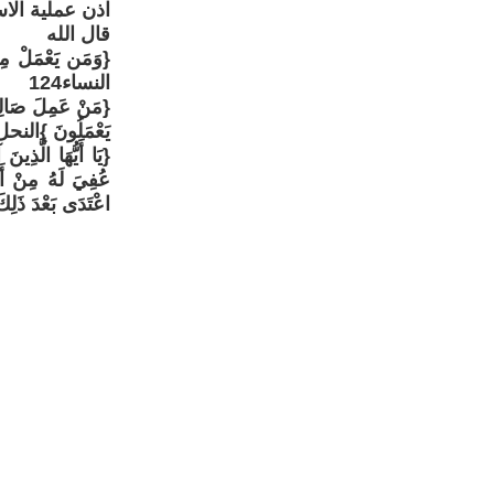
اذن عملية الا
قال الله
{وَمَن يَعْمَلْ مِنَ
النساء124
{مَنْ عَمِلَ صَالِحاً 
يَعْمَلُونَ }النحل97
{يَا أَيُّهَا الَّذِين
عُفِيَ لَهُ مِنْ أَخ
اعْتَدَى بَعْدَ ذَلِك