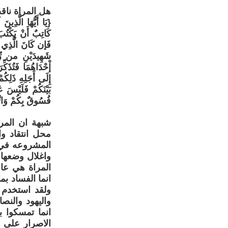
هل المراة نا
{يَا أَيُّهَا الَّذِين
كَاتِبٌ أَنْ يَكْتُبَ 
فَإن كَانَ الَّذِي عَل
شَهِيدَيْنِ من رِّج
إْحْدَاهُمَا فَتُذَكِّ
إِلَى أَجَلِهِ ذَلِكُم
بَيْنَكُمْ فَلَيْسَ عَل
فُسُوقٌ بِكُمْ وَاتَّق
شبهة ان المر
محل انتقاد و
المشروعه في ا
واغلال وضعها
المراة هي عا
انما الفساد ب
ولقد استخدم ا
واليهود والنص
انما تمسكوا ب
الاصرار على 