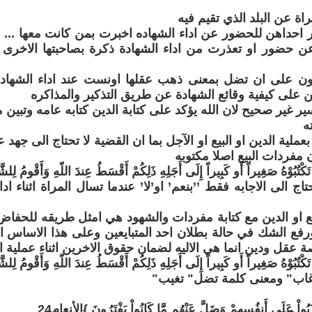
 احداهن للحضور عن اداء الشهاده اخبرت بمن كانت معها ... 
 حضور او تعذرت من اداء الشهادة ذكرة بصاحبتها الاخرى ال
ن على ان تضل بمعنى ذهب عقلها اونست عند اداء الشها
هن على كيفية وقائع الشهادة عن طريق التذكير والمذاكره
سير غير صحيح لان الله يؤكد على كتابة الدين كتابه عامه وتبين م
ه
عملية الدين او البيع او الآجل بما ان القضية لا تحتاج الى جهد
أن مفردات البيع اصلا مكتوبه
تَكْتُبُوْهُ صَغِيراً أَو كَبِيراً إِلَى أَجَلِهِ ذَلِكُمْ أَقْسَطُ عِندَ اللّهِ وَأَقْومُ لِلشَّهَاد
تاج الى الاجابه فقط ’’بنعم’ او’لا’ عندما تسال المراة اثناء ا
يع او الدين مع كتابة مفردات والشهود هي امثل طريقه للحفا
رفع الشك في حالة بطلان احد المتبايعين وعلى هذا الاساس ان 
ة عقل ودين انما هي الاليه لضمان حقوق الاخرين اثناء عملية الب
تَكْتُبُوْهُ صَغِيراً أَو كَبِيراً إِلَى أَجَلِهِ ذَلِكُمْ أَقْسَطُ عِندَ اللّهِ وَأَقْومُ لِلشَّهَاد
اب" ومعنى كلمة تضل" تغيب"
واْ عَلَى أَنفُسِهِمْ وَضَلَّ عَنْهُم مَّا كَانُواْ يَفْتَرُونَ }الأنعام24