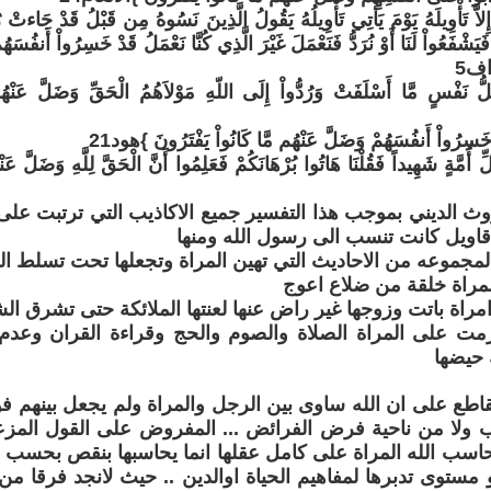
َّ تَأْوِيلَهُ يَوْمَ يَأْتِي تَأْوِيلُهُ يَقُولُ الَّذِينَ نَسُوهُ مِن قَبْلُ قَدْ جَاءتْ ر
يَشْفَعُواْ لَنَا أَوْ نُرَدُّ فَنَعْمَلَ غَيْرَ الَّذِي كُنَّا نَعْمَلُ قَدْ خَسِرُواْ أَنفُسَهُ
اف5
ُلُّ نَفْسٍ مَّا أَسْلَفَتْ وَرُدُّواْ إِلَى اللّهِ مَوْلاَهُمُ الْحَقِّ وَضَلَّ عَنْهُ
َ خَسِرُواْ أَنفُسَهُمْ وَضَلَّ عَنْهُم مَّا كَانُواْ يَفْتَرُونَ }هود21
 أُمَّةٍ شَهِيداً فَقُلْنَا هَاتُوا بُرْهَانَكُمْ فَعَلِمُوا أَنَّ الْحَقَّ لِلَّهِ وَضَلَّ عَ
وث الديني بموجب هذا التفسير جميع الاكاذيب التي ترتبت على
اويل كانت تنسب الى رسول الله ومنها
لمجموعه من الاحاديث التي تهين المراة وتجعلها تحت تسلط ا
رمت على المراة الصلاة والصوم والحج وقراءة القران وعدم
 حيضها
لقاطع على ان الله ساوى بين الرجل والمراة ولم يجعل بينهم ف
ب ولا من ناحية فرض الفرائض ... المفروض على القول المزع
اسب الله المراة على كامل عقلها انما يحاسبها بنقص بحسب 
 مستوى تدبرها لمفاهيم الحياة اوالدين .. حيث لانجد فرقا من خ