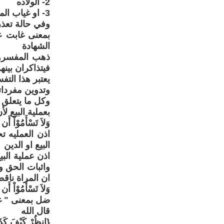
2- الولاده
3- او غياب المراة عن البلد الذي تقيم فيه
وفي حالة تعذر
بمعنى غابت عن
الشهادة
ذهب المفسرو
فيتذاكران بين
يعتبر هذا التف
وتدوين مفردات
وكل ما يتعلق ب
بعملية البيع ل
وَلاَ تَسْأَمُوْاْ أَن 
اذن العمليه تح
البيع او الدين
اذن عملية الب
واثبات الحق و
ان المراة ناقص
وَلاَ تَسْأَمُوْاْ أَن 
ضل بمعنى " غ
قال الله
{انظُرْ كَيْفَ كَذَبُ