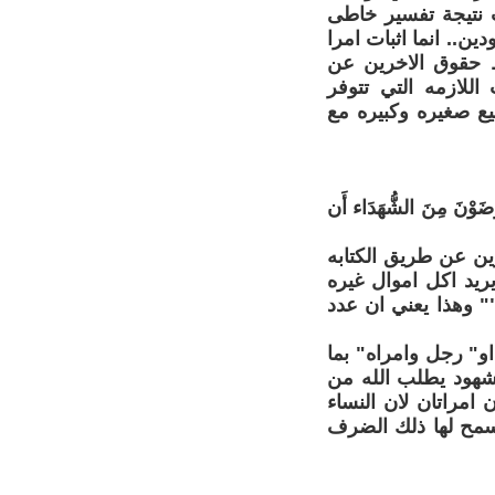
ت نتيجة تفسير خاطى
دين.. انما اثبات امرا
فظ حقوق الاخرين عن
 اللازمه التي تتوفر
يع صغيره وكبيره مع
َرْضَوْنَ مِنَ الشُّهَدَاء أَن
ين عن طريق الكتابه
يريد اكل اموال غيره
"" وهذا يعني ان عدد
او" رجل وامراه" بما
الشهود يطلب الله من
امراتان لان النساء
سمح لها ذلك الضرف