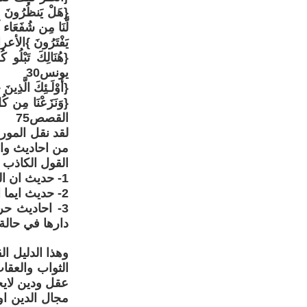
{هَلْ يَنظُرُونَ إِلا
لَّنَا مِن شُفَعَاء فَ
يَفْتَرُونَ }الأعر
{هُنَالِكَ تَبْلُو ك
يونس30
{أُوْلَـئِكَ الَّذِين
{وَنَزَعْنَا مِن كُلِّ
القصص75
لقد نقل المور
من احاديث واق
القول الكاذب 
1- حديث ان المراة خلقة من ضلاع اعوج
2- حديث ايما امراة باتت وزوجها غير راض عنها لعنتها الملائكة حتى تشرق الشمس
3- احاديث ح
دارها في حالة
وهذا الدليل ا
الثواب والعقا
عقل ودين لايح
مجال الدين او