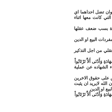
وان تضل احداهما اي
تي كانت معها اثناء
دة بسب ضعف عقلها
فردات البيع او الدين
 عقلي من اجل التذكير
َةِ وَأَدْنَى أَلاَّ تَرْتَابُواْ
داء الشهاده عن عملية
ض على حقوق الاخرين
الله لايريد ان يثبت
يع او الدين
َةِ وَأَدْنَى أَلاَّ تَرْتَابُواْ