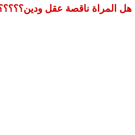
هل المراة ناقصة عقل ودين؟؟؟؟؟