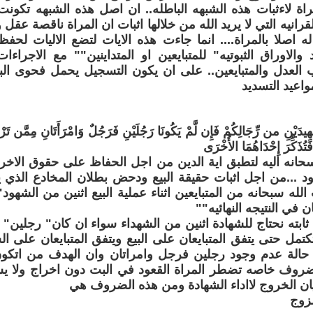
اة لاءثبات هذه الشبهه الباطله.. ان اصل هذه الشبهه تكون
قرانيه التي لا يريد الله من خلالها اثبات ان المراة ناقصة عقل و
له اصلا بالمراة.... انما جاءت هذه الايات لتضع الاليات لح
الاوراق الثبوتيه" للمتبايعين او المتداينين"" مع الاجراءات
 العدل والمتبايعين.. على ان يكون التسجيل يحمل فحوى الب
مواعيد التسديد
ِيدَيْنِ من رِّجَالِكُمْ فَإِن لَّمْ يَكُونَا رَجُلَيْنِ فَرَجُلٌ وَامْرَأَتَانِ مِمَّن ت
َتُذَكِّرَ إِحْدَاهُمَا الأُخْرَى
سحانه اليه لتطبق اية الدين من اجل الحفاظ على حقوق الاخر
هود ...من اجل اثبات حقيقة البيع ودحض بطلان المخادع الذي 
الله سبحانه من المتبايعين اثناء عملية البيع اثنين من الشهود
ن في النتيجه النهائيه""
 ثابته نحتاج للشهادة اثنين من الشهداء سواء ان كان" رجلين" 
تكتمل حتى يتفق المتبايعان على البيع ويتفق المتبايعان على 
 حالة عدم وجود رجلين فرجل وامراتان وان الهدف من اتكون 
روف خاصه تضطر المراة القعود في البت دون اخراج ولا ي
ن الخروج لااداء الشهادة ومن هذه الضروف هي