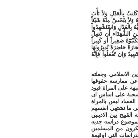
 كَاتِبٌ بِالْعَدْلِ وَلاَ يَأْبَ
َهُ وَلاَ يَبْخَسْ مِنْهُ شَيْئاً
ُهُ بِالْعَدْلِ وَاسْتَشْهِدُواْ
مِنَ الشُّهَدَاء أَن تَضِلَّ
كْتُبُوْهُ صَغِيراً أَو كَبِيراً
تِجَارَةً حَاضِرَةً تُدِيرُونَهَا
َهِيدٌ وَإِن تَفْعَلُواْ فَإِنَّهُ
ن الاسلامي وجعلته
ة عن ممارسة حقوقها
بهه على المراة قيود
لضحية على اساس ان
الفساد ليس بالمراة
لى ما تشتهي انفسهم
القبيح بين الادينين
الموضوع دراسه جديه
لمفكرون من المسلمين
دراسات التي اوقيمة