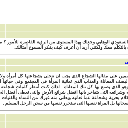
عودي الوهابي وجعلك بهذا المستوى من الرؤية القاصرة للأمور ؟ مسكي
بالتكلم معك ولكنني أريد أن أعرف كيف يفكر المسوخ أمثالك..
ين على مقالها الشجاع الذى يجب ان تتحلى بشجاعتها كل أمرأة ولا 
 ليصف المعاناة والعذاب الذى تعانية المرأة فى المجتمع وفى حياتها 
و الذى يصنع بها كل تلك المعاناة . لذلك كنت أنتظر كلمات شجاعة
وشرائعه التى يتفاخر بانها افضل شرائع الأرض والتى تعطى أفضل الح
لام بحرية وشجاعة عما تعانيه ويعانى منه غيرك من النساء والفتيات 
 سجانها بل المراة نفسها التى ستحرر نفسها من سجن الرجل المسلم .