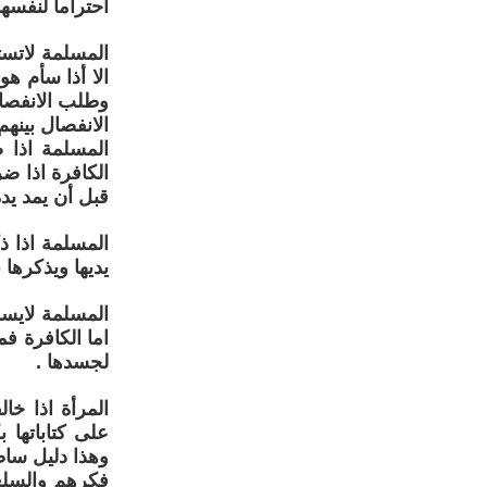
احتراما لنفسه
المسلمة لاتست
الا أذا سأم هو
وطلب الانفصا
الانفصال بينهم
المسلمة اذا ض
الكافرة اذا 
قبل أن يمد يده
المسلمة اذا ذ
يديها ويذكرها
المسلمة لايسم
اما الكافرة فم
لجسدها .
المرأة اذا خال
على كتاباتها 
وهذا دليل ساط
فكرهم والسلعة