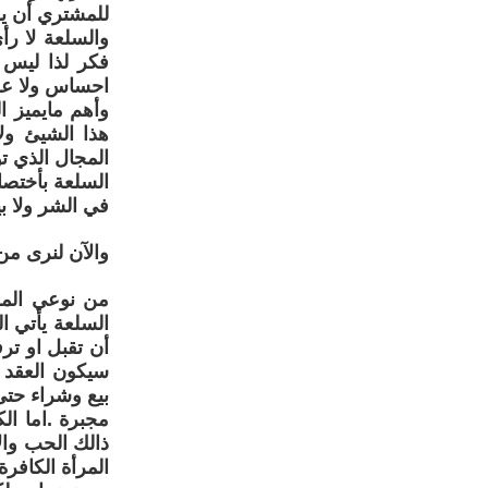
للمشتري أن ي
والسلعة لا رأ
فكر لذا ليس 
احساس ولا عقل
وأهم مايميز ا
هذا الشيئ ولا
المجال الذي ت
السلعة بأختصار
في الشر ولا بين
والآن لنرى من
من نوعي المر
السلعة يأتي ال
أن تقبل او تر
سيكون العقد 
بيع وشراء حتى
مجبرة .اما ال
ذالك الحب وال
المرأة الكاف