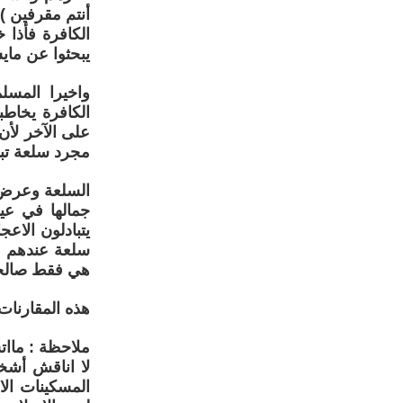
أنتم مقرفين )
الكافرة فأذا خ
يبحثوا عن مايش
واخيرا المسلم
الكافرة يخاطب
على الآخر لأ
مجرد سلعة تب
السلعة وعرض 
جمالها في عين
يتبادلون الاع
سلعة عندهم وه
هي فقط صالحة 
هذه المقارنات
ملاحظة : ماات
لا اناقش أشخ
المسكينات الا