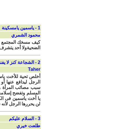
1 - ياسمين يامسكينة
محمود الشمري
كيف مسخك المجتمع الس
الضحيةولا أحد يتشرف 
2 - الشجاعة كنز لا يفنى
Taher
أخلص تحية للأخت ياسم
الرجل ليدافع عنها أو
سبب مصائب المرأة وه
المسلم وتفضح إسلامه 
يا أخت ياسمين فى الك
لن يحررها الرجل لأنه
3 - السلام عليكم
طلعت خيري