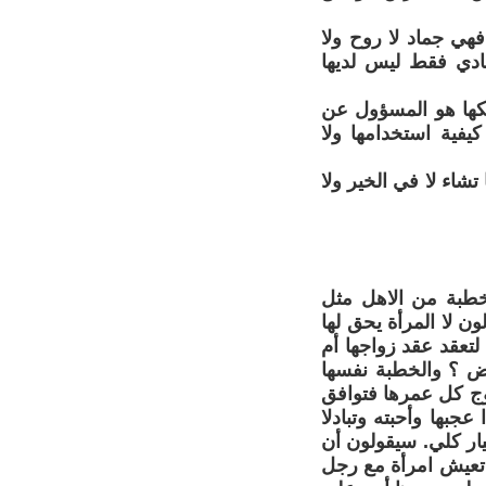
فهي جماد لا روح ولا
مادي فقط ليس لديها
الكها هو المسؤول عن
كيفية استخدامها ولا
شاء لا في الخير ولا
لخطبة من الاهل مثل
ون لا المرأة يحق لها
تعقد عقد زواجها أم
ض ؟ والخطبة نفسها
زوج كل عمرها فتوافق
جبها وأحبته وتبادلا
يار كلي. سيقولون أن
 تعيش امرأة مع رجل