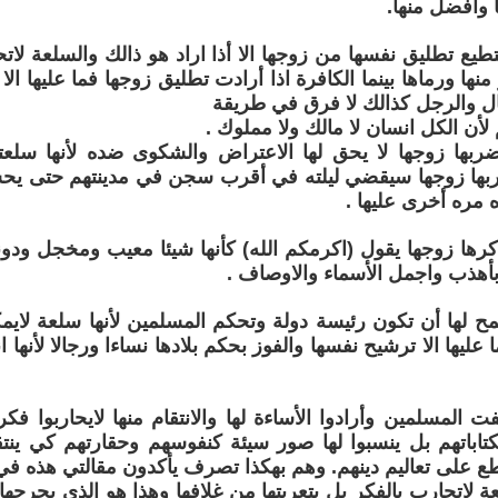
ا وافضل منها.
طيع تطليق نفسها من زوجها الا أذا اراد هو ذالك والسلعة لات
 منها ورماها بينما الكافرة اذا أرادت تطليق زوجها فما عليها ال
ل والرجل كذالك لا فرق في طريقة
 لأن الكل انسان لا مالك ولا مملوك .
ربها زوجها لا يحق لها الاعتراض والشكوى ضده لأنها سلعته
ضربها زوجها سيقضي ليلته في أقرب سجن في مدينتهم حتى ي
 مره أخرى عليها .
كرها زوجها يقول (اكرمكم الله) كأنها شيئا معيب ومخجل ودون
 بأهذب واجمل الأسماء والاوصاف .
ح لها أن تكون رئيسة دولة وتحكم المسلمين لأنها سلعة لايمك
ا عليها الا ترشيح نفسها والفوز بحكم بلادها نساءا ورجالا لأنها ا
فت المسلمين وأرادوا الأساءة لها والانتقام منها لايحاربوا فك
بكتاباتهم بل ينسبوا لها صور سيئة كنفوسهم وحقارتهم كي ينتقم
ع على تعاليم دينهم. وهم بهكذا تصرف يأكدون مقالتي هذه في
 لاتحارب بالفكر بل بتعريتها من غلافها وهذا هو الذي يجرحها 