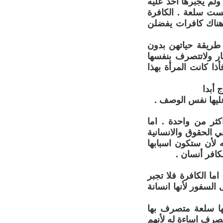
لم يجبرها أحد عليه
يست سلعة . الكافرة
وهناك كافرات يفضلن
طريقة حياتهن بدون
ار ولاتتصرف بنفسها
ا كانت المرأة بهذا
 أبدا
ليها نفس الوصف .
كثر من واحدة . اما
ي الحقوق والانسانية
 لأن ستكون اسبابها
افر أنسان .
ا الكافرة فلا تجبر
السفور لأنها انسانة
ها سلعة متصرف بها
لتصرف اساءة له لأنهم