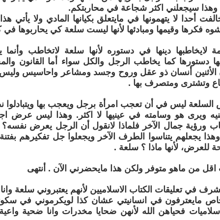
 وهذا سيجعلني اكثر شجاعة في محاربتكم.
الفت أحدا لا يتهمونها في مايتعلق بكيانها المادي ولا يأتي هذ
وه فكرها وقيمها ومبادئها لأنها ليست سلعة كي يحاربوها في كيا
ة لايخاطبها دينها في دستوره لأنها سلعة لاتخاطب وأنما يس
ها دستورها كما يخاطب الرجل والكل سواء أما القانون والم
ن الأثنين أنسان ذو عقل وروح وجسد ومشاعر واحاسيس وليس 
اع وتشترى ومتصرف بها .
السلعة ليس في أن تعجب امرأة برجل ويعجب بها ويتبادلوا 
يه ويرى هو وسامته في عينيها لا اكثر. وهذا ليس عرض اجساد
جاب ورؤية جمال الآخر فلماذا لانقول أن الرجل يعرض نفسه؟ 
ذا يجعلهم يتناسوا الطرف الآخر ويجعلوا جل تفكيرهم بفتنة ال
للعرض، لأنها ماذا ؟ سلعة .
 اقل من ماهو متوفر ولكن هذا مايحضرني الآن . أنتهى
شرف في تعليقات الكتاب الاسلاميين لأنهم يعتبروني سلعة وانا
اص مايعترفون في انسانيتي عشان كذا لويكرموني في سكوت
سلاميات فحياهن الله لأنهن ضحايا مخدرات وانا ضحية واعية و