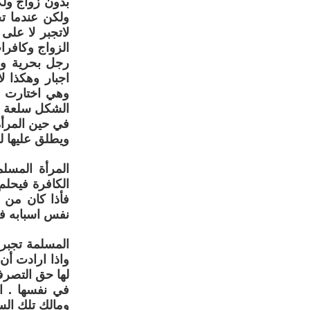
بدون زواج ول
ولكن عندما تج
لاتجبر لا عل
الزواج وكافر
رجل بحرية وه
اجبار وهكذا ل
وهي اختارت و
الشكل سلعة ر
في حين المرأة
ويطلق عليها ل
المرأة المسل
الكافرة فيحلم 
فأذا كان من 
نفس اسبابه فه
المسلمة تجبر
واذا ارادت أن
لها حق التصر
في نفسها . ا
ومالك تلك السل