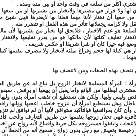
شتري اكثر من سلعة في وقت واحد او بين مده ومده .
ي لها ولا قرار في مصيرها ولاتختار من يشتريها او من يبيعها 
من حقها أن تختار لأننا مهما فعلنا بها لايضرها فهي شيئ 
 ولا كرامة يجعلانها تتأثر من هذه الفعل او تتضرر منه .
لسلعة هو عدم الاختيار ، فلايحق لها تختار من يشتريها لأن م
تختار تغليف كتلتها لأن مالكها هو من يقرر تغليفها ولاتختار 
وضع فيه خيرا كان او شرا شريفا او عكس شريف .
 هي كتلة لها جحم وفراغ تملئه لاتختار ولا تتصرف بنفسها كما ت
هما .
 تتصف بهذه الصفات ومن لاتتصف بها
أة : المرأة المسلمة لاتختار الزوج بل تباع له عن طريق ا
مشتري ليطلبها من البائع واما يقبل أن يبيعها او يرفض . سيقول
فض وليس وليها. ولكن هل تستطيع أن تذهب امرأة بدون وليها ل
باطل وهل تستطيع امرأة أن تتزوج خاطب اعجبها ووليها راف
 وأن كان بموافقتها فبالتأكيد ستوافق لأنها أن لم توافق لم تت
كافرة فهي تختار زوجها بنفسها عن طريق التعارف والحب فأذا ع
اعجاب واتفقوا فستتزوجه بكل حرية واقتناع لأنه زواج عن اخت
رة رخيصة وتعيش مع رجل بدون زواج . صحيح أنه من الخطأ أن