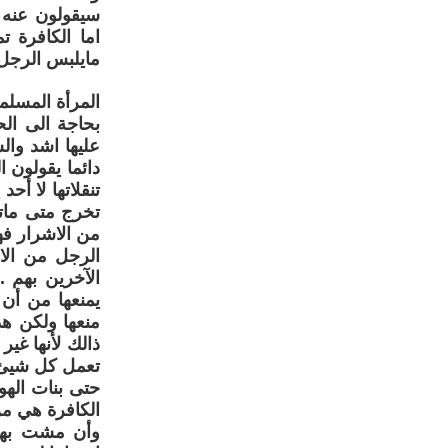
سيقولون عنه 
اما الكافرة 
مايلبس الرجل ل
المرأة المسلمة
بحاجة الى الح
عليها اشد وال
دائما يقولون 
تنقلاتها لا أح
تخرج متى ماتر
من الاشرار فه
الرجل من الا
الآخرين بهم .
يمنعها من أن 
منعها ولكن هذ
ذالك لأنها غير
تعمل كل شيئ ب
حتى بنات اله
الكافرة هي من
وأن مشت بهذا