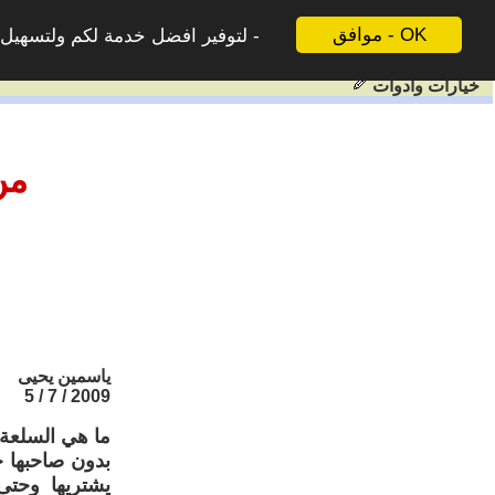
موافق - OK
لتوفير افضل خدمة لكم ولتسهيل ع
خيارات وادوات
من
ياسمين يحيى
2009 / 7 / 5
ما هي السلعة
بدون صاحبها ح
يشتريها وحت