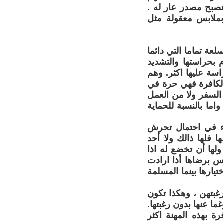
تصبح مصدر عار له .
بملابس معقولة مثل
عة تماما التي دائما
 بحراستها والتشديد
اسة عليها اكثر. وهم
 الكافرة فهي حرة في
ن السفر ولا من العمل
ما بالنسبة للحماية
اء في احتمال تحرش
ا فلها ذالك ولا أحد
ولها أن تخضع له اذا
س برضاها أذا ارادت
يارها بينما المسلمة
غبتهن ، وهكذا تكون
ا عنها بدون رغبتها.
 بهذه المهنة اكثر