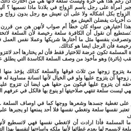
كن رغم هذا هي حرة وليست سلعة لأنها هي من اختارت ذالك و
بر امرأة على رجل بأسم الزواج في بلادنا ماذا نسميها ؟ أل
ى الزواج بكل اشكاله ولا على أن تعيش مع رجل بدون زواج 
ات أخريات يفضلن العيش مع
ذا أختيارهن سواء كان خطأ أم صواب لأنهن هن من قررن 
انستطيع أن نقول أن الكافرة سلعة رخيصة لأن السلعة لاتخت
تصرفت بنفسها مثل ما أختارها شريكها وعملا نفس العمل فأذ
خيصة فأن الرجل ايضا هو كذالك.
 المسلمة تكون عرضة للاختيار فقط فأن لم يختارها أحد لاتتزوج
قب (بائرة) وهو مأخوذ من وصف السلعة الكاسدة التي يطلق ع
مة يتزوج زوجها من ثلاث فوقها والسلعة كذالك يؤخذ منها ا
زوجها أن يتزوج عليها ولو في الخيال لأنها انسانة مساوية له ف
حقه أن يتزوج عليها فيكون من حقها هي ايضا أن تتزوج عليه
ي ليست سلعة تنتهي صلاحيتها او ينوع بها فالكل في عرفهم الك
 على تغطية جسدها وشعرها ووجها كما في اوصاف السلعة . ام
 تعتبر نفسها سلعة وتغطي نفسها فلا أحد يمنعها او يجبرها على 
ف
ما المسلمة فأذا ارادت أن لاتغطي نفسها فهي لاتسطيع لأن
عة لايسمح لها بعدم غطائها لأنها ملكه واساءتها لنفسها بهذا ا