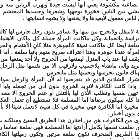
بضاعته مكشوفة يعني أنها ليست جيدة وتهرب الزباين منه و
تمشي بين الناس فخورة بوجهها وشعرها وجسدها المحتشم 
باس معقول لايقيدها ولا يخنقها ولا يشوه انسانيتها .
 لاتتنقل ولاتخرج من بيتها ولا تسافر بدون رجل حارس لها كالسل
راسة والحماية وكل ماكانت المرأة جميلة كل ماكان الاهتمام
سلعة ايضا كل ماكانت ثمينة كالجوهرة مثلا كان الأهتمام والحر
المرأة عندنا جوهرة وهذا اعتراف صريح منهم بأنها سلعة . اما
د يقف لها عند باب المنزل ليمنعها من الخروج ولا أحد يمنعها م
يد والى ماتشاء بلاحسيب ولارقيب الا من نفسها مثل الرجل وا
ناك قانون يحرسها ويحميها مثل مايحرس
شرار الشاذين الذين قد يتعرضوا له لأن المرأة والرجل سو
 واذا كانت الكافرة لاتريد الخروج بدون أذن من تجعله وليا له
تهين نفسها وتطلب الأذن لها بالتنقل او عدم الخروج الا معه 
ا كله سيكون برضاها اما المسلمة فلا تستطيع أن تعمل العك
 مخيرة اما الكافرة فهي مخيرة في كل شيئ لاتعمل شيئا الا بأخت
دون أختيار .
وى من الكافرات هن من اختارن هذا الطريق السيئ وسلكنه بر
 سلعت نفسها بكامل أرادتها اما المسلمة فهي سلعة اساسا رغم
 الطريق المنحرف تكون سلعة مرتين وتكون زميلتها الكافرة