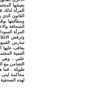
يعيشها المجت
المرأة لذلك ف
القانون الذي ي
الصحافة والاع
المرأة السودا
وترفض الاغلا
تمارس القمع 
يعاقب عليها ا
التنمية المجت
علني ، وهي و
التضامن مع ال
طويلة . فما 
محاكمة لبنى أ
لهذه الصحفية 