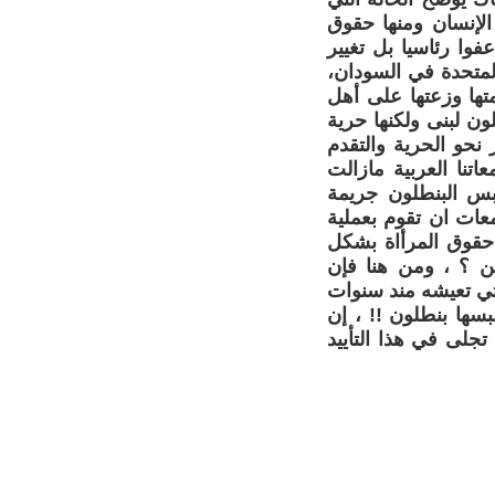
الإنسان ومنها حقوق
وا رئاسيا بل تغيير
المتحدة في السودان،
بع 500 دعوة لحضور محاكمتها وزعتها على أهل
ن لبنى ولكنها حرية
 نحو الحرية والتقدم
تنا العربية مازالت
س البنطلون جريمة
عات ان تقوم بعملية
 حقوق المرأاة بشكل
ين ؟ ، ومن هنا فإن
تي تعيشه مند سنوات
سها بنطلون !! ، إن
تجلى في هذا التأييد