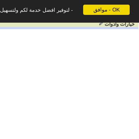
موافق - OK
لتوفير افضل خدمة لكم ولتسهيل ع
خيارات وادوات