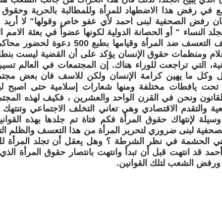
مع في رفض هذا الاضطهاد للمرأة وللمطالبة بالحرية وحقوق 
ان رفض الصحفية لبنى احمد لأي عفو خاص وقولها" لا أريد عف
جلد النساء " أو الحصانة الدولية لكونها عضواً في بعثة الامم 
ومطالبتها بوقف التعسف ضد المرأة وقيامها بط
لام ومنظمات حقوق الإنسان يؤكد على أن القضية ليست بنطلو
نية، التي تراجعت للوراء هناك. إن المجتمعات في العالم تسير
ل وكل ما يهين كرامة الإنسان ولكن للاسف فان بعض مجتمعا
تحت يافطات مختلفة ومنها شعارات إسلامية حتى اصبح لب
لقانون ونحن في القرن الواحد والعشرين ، فكيف لهذه المجتم
معية والتقدم الاقتصادي وهي تعاني التخلف الاجتماعي وتنتهك
سيلة لإنتهاك حقوق المرأة فكم فتاة تم جلدها بهذه القوان
صحفية لبنى ضروري لتحرير المرأة من هذا التعسف والظلم ال
هي الحشمة في نظر الشرطة ؟ وهل يعقل أن تجلد المرأة للب
حمد قد انتهت قبل أن تبدأ وانتهت بانتصار حقوق المرأة الذي 
ورفض الشعب لتلك القوانين.