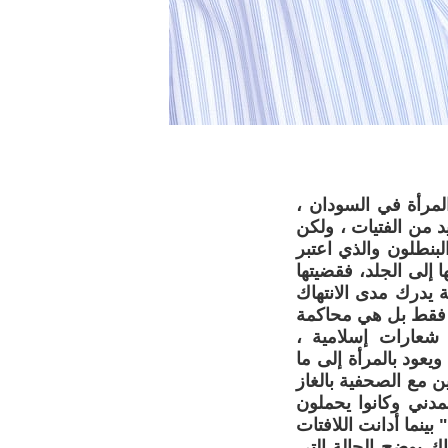
لمرأة في السودان ،
د من الفتيات ، ولكن
بنطلون والذي اعتبر
ا إلى الجلد، فقضيتها
ة يدرك مدى الانتهاك
 فقط بل هي محاكمة
 شعارات إسلامية ،
عود بالمرأة إلى ما
 مع الصحفية بالغاز
دني وكانوا يحملون
الجلد" بينما أدانت اللافتات
ك يوضح الحالة التي