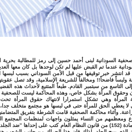
حفية السودانية لبنى أحمد حسين إلى رمز للمطالبة بحرية ا
دانية عندما تم القبض عليها لم تكن لوحدها بل كان معها العدي
قد انتشر خبر توقيفها من قبل الأمن السوداني بسبب لبسها ال
 ولبساً فاضحاً!! ومخالفاً للشريعة الإسلامية، وقد تصل عقوبته
إلى التاسع من سبتمبر القادم. طبعاً المتتبع لأحداث هذه القضي
ن وحقوق المرأة بشكل خاص، وهذه المحاكمة ليست للصحفية
ة المرأة وهي تشكل استمرارا لانتهاك حقوق المرأة تحت
 لا يعطي الحق للمرأة حتى في لبسها هو مجتمع متخلف جدا، وي
عنة. وأثناء محاكمة الصحفية قامت الشرطة بتفريق المتضامنين
ع ومعظمهم من النساء يمثلون واجهات لمنظمات المجتمع الم
لافتات تندد بالمادة (152) من قانون النظام العام كتب على إحداها "ضد 
ن الذي يبيح الجلد، لذلك فان هذا الحراك من جانب الشعب هنا