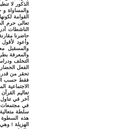
الذكور لا تنط
والمساواة و 
القوامة لكونه
تعالى حرم الظ
الناشطات أدر
حاضرنا مقارنة
وأعود لأقول 
والمسقبل معا
والمعرفة بطري
التخلف ودراس
الفعل الحضاري 
تحقر من قدرها
فقط حسب الرؤ
الاجتماعية ال
تعاليم القرآن
آخر في تناول 
في مجتمعات ا
سلطة متعالي
هذه السطوة م
الهزيلة ! وهي