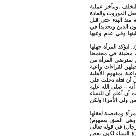
لتخلف .وتتأخر عملية
عل الموروث والعادة
 منذ البدء حتى قبل
 الدين وتحديداً في
يتها وفي عدم وعيها
لتؤكد المرأة جهلها
ية مضيئة في مجتمعنا
ل سترضى المرأة من
حيلهن لقراءات واعية
عية بمفهوم الأهلية
ائي أن فتاة دخلت على
أنه – صلى الله عليه
ت أن أعلم أن للنساء
ن ولي الأمر!! ولكن
مرأة ومغتصبة لعقلها
 وهي الصق بمفهوم(
رجال) في قوله تعالى
على النساء بما فضل الله بعضهم على بعض ) آية 34 سورة النساء لكون بعض