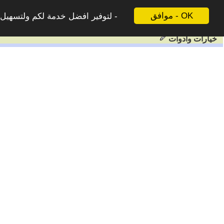
موافق - OK
لتوفير افضل خدمة لكم ولتسهيل ع
خيارات وادوات