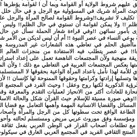
بق عليهم شروط الولاية أو القوامة وبما أن ا لقوامة يؤطرها 
حيث المرأة شريك في المسؤولية مع الرجل و في حال خلل
ا تكليف لا تشريف!!وشروط القوامة لصالح المرأة والرجل على 
لم !! ولا يمكن لقوامة أن تستوي في حال الظلم!! وليس كل أ
ى بأمور نسائهن !!وفي قراءة شعار الحملة نسأل عن حال 
 بوعي النساء في عصر النبوة !! أم أن ليس لديكن من الأمر ش
ماأضيق الحلم في تعاطي هذه الشعارات غير المدروسة وغي
!! في عصر يتطلب فيه الاستفادة من منجزات العالم الم
قة منهجية ولأن المجتمعات الناهضة تعمل على إعداد استراتي
تها بعكس المجتمعات العربية في التعاطي مع ذلك ! ولأن ا
للأمة لهذا نأمل باعداد المرأة الواعية بحقوقها لا المستسلمة 
 وتسلبها إرادتها وكرامتها وحقوقها الممنوحة لها كإنسان !! ل
ية الذكورية لكنها روح وعقل ! وحيث الفرد في المجتمع ا
منحازة للعادات أكثر من الانحياز لعمليات التقدم والمعرفة 
 !!وهي صورة مسيئة للإسلام حيث القرآن شكل والحالة الاسلام
المسائل والقضايا الانسانية المهمة وأهمها التعامل مع قضايا ا
لطاعة الواقع تحت سطوتها كل من الرجل والمرأة وأصحاب 
ة ومؤسسة وفق موروث عربي مريض ومستسلم لحالته وأحوال
ع تطلعات أصحاب القرار في الوطن العربي بفعل ثقافة ا
 المنتج الثقافي الفريد في المجتمع العربي الغارق في سيكولو