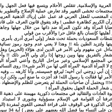
العربية والإسلامية, تتقلص الأحلام ويتسع فيها فعل الجهل وا
مجتمعات تخشى التغيير وقد تعارض عملية الإصلاح والتطوير بف
 المغتصب للعقل العربي قد عمل على إرباك الذهنية العربية
رآن الكريم كظاهرة عظمى ! وقد يتفوق قانون العرف على قانون
ايا المرأة وقد تكون المرأة ضد ذاتها من خلال جهلها وجاهل
أهليتها كإنسان بالغ عاقل حر! والأقرب من قولي
شطات السعوديات بحملة تحت شعار (ولي أمري أدرى بأمري ).. 
يتها ولتزيد الطين بلة !! وهذا لا يعني عدم وجود رموز نسائ
اءل عن مفهوم ولي الأمر في الدين لدى هؤلاء (الحريم) وه
عار بالتفريق بينها وبين زوجها إذا رأى ولي الأمر ذلك !! وأ
ي المجتمع الإسلامي وعبر مراحل التاريخ وأعني المرأة الوا
ج لا المرأة الدمية ’المرأة التي لها من الأمر شيء!! روى النس
إن أبي زوجني ابن أخيه؛ ليرفع خسيسته, وأنا كارهه ... وفيه 
أمر لها فقالت يا رسول الله! قد أجزت ما صنع أبي, ولكن أرد
!! ويحتمل أن صاحبات الحملة لم يتعرضن للظلم والإضطهاد م
شعار الحملة الجهل بحقوق المرأة !
وة العادات والتقاليد في مجتمعات ذكورية مهيمنة على ذهنية ال
اعرفنا أن القوامة في الإسلام مسؤولية وشورى لا استبداد
 إلى الذكورة في الوقوف على قراءة المعنى اللغوي لمفردة (ال
(الرجال قوامون 