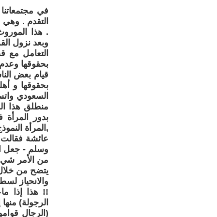
في مجتمعاتنا 
التقدم . وهي 
. هذا الموروث
وبعد نزول الق
التعامل مع قض
بحقوقها وعدم 
قيام بعض النا
بحقوقها و أهل
السعودي واتس
منطلق هذا الش
بدور المرأة ف
,المرأة النموذ
عائشة فقالت: 
وسلم - جعل ال
من الأمر شيء!
يتضح من خلال 
والانحياز لسط
!! هذا إذا م
الرجولة) منها