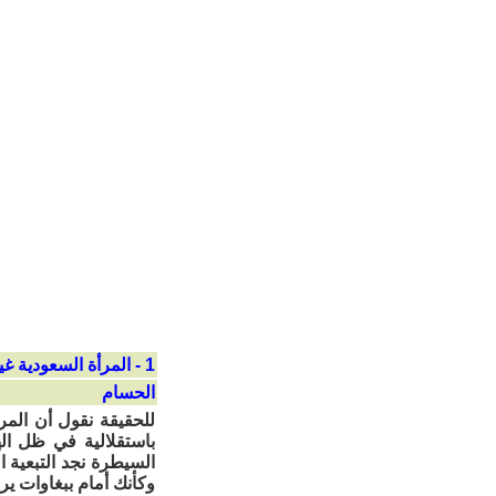
1 - المرأة السعودية غير قادرة على تحرير فكرها من سطوة الرجل
الحسام
للحقيقة نقول أن المر
باستقلالية في ظل ال
السيطرة نجد التبعية 
وكأنك أمام ببغاوات ي