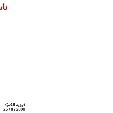
ناش
فوزية الحُميْد
2009 / 8 / 25