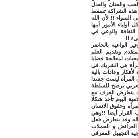
الحب والحنان والعدل
 هذه الشراكة تسقط
السواء !! لأن الله
ولياء الأمور أيتها
الثقافة والوعي في
يء !!
ر الواعية بالحاضر
تقدم وتقديم العلم
جيات لمعالجة قضايا
لمرأة هي الشريك في
لأفكار وعادات بالية
أن المرأة ليست جسدا
لعربي يرضخ للسلطة
وقد يتعارض العرف مع
ية اليوم تأخذ شكلا
لمرأة وحقوق الانسان
القرار أيضا !!وهي
ه وقد يتعارض فعل
لعرائض و الحملات
جية التجهيل المعرفي