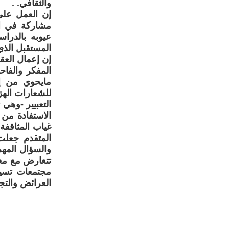
والثقافي. .
إن العمل على
مشاركة في ال
عيوبه بالدرا
المستقبل الذي
إن إعمال العق
المفكر والفا
مايحوي من إض
للشعارات الهز
التعبيير -وهي
الاستفادة من 
غياب المثاقفة
المتقدم جعلت
والسؤال المهم
تتعارض مع معظ
مجتمعات تسير
العرائض والتج