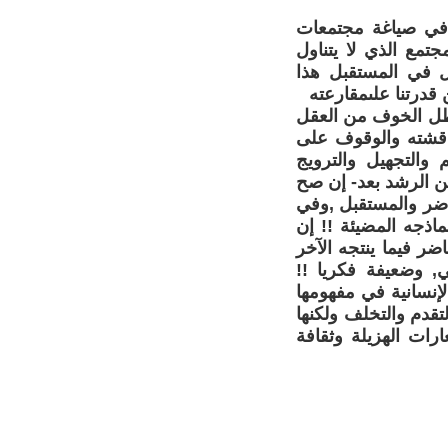
 في صياغة مجتمعات
تمع الذي لا يتناول
 في المستقبل هذا
قدرتنا علىمقارعته
 ظل الخوف من العقل
ناقشته والوقوف على
والتجهيل والترويج
سن الرشد بعد- إن صح
حاضر والمستقبل ,وفي
اذجه المضيئة !! إن
ضر فيما ينتجه الآخر
, وضعيفة فكريا !!
إنسانية في مفهومها
تقدم والتخلف ولكنها
ات الهزيلة وثقافة