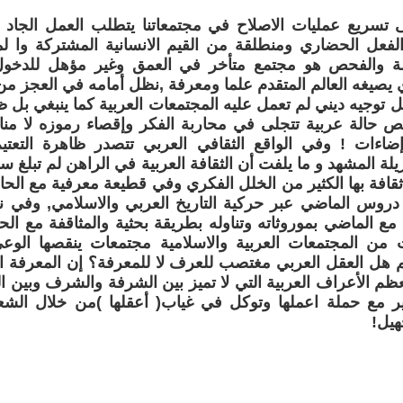
 تسريع عمليات الاصلاح في مجتمعاتنا يتطلب العمل الجاد
فعل الحضاري ومنطلقة من القيم الانسانية المشتركة وا لمج
سة والفحص هو مجتمع متأخر في العمق وغير مؤهل للدخول
 يصيغه العالم المتقدم علما ومعرفة ,نظل أمامه في العجز من 
ل توجيه ديني لم تعمل عليه المجتمعات العربية كما ينبغي بل
حص حالة عربية تتجلى في محاربة الفكر وإقصاء رموزه لا م
اءات ! وفي الواقع الثقافي العربي تتصدر ظاهرة التعتيم 
يلة المشهد و ما يلفت أن الثقافة العربية في الراهن لم تبلغ 
 ثقافة بها الكثير من الخلل الفكري وفي قطيعة معرفية مع ال
دروس الماضي عبر حركية التاريخ العربي والاسلامي, وفي نم
 مع الماضي بموروثاته وتناوله بطريقة بحثية والمثاقفة مع الحا
 من المجتمعات العربية والاسلامية مجتمعات ينقصها الوعي
 هل العقل العربي مغتصب للعرف لا للمعرفة؟ إن المعرفة ال
م الأعراف العربية التي لا تميز بين الشرفة والشرف وبين ال
 مع حملة اعملها وتوكل في غياب( أعقلها )من خلال الشعار
هيل!