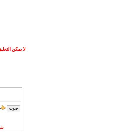
لا يمكن التعليق ع
ج
شا