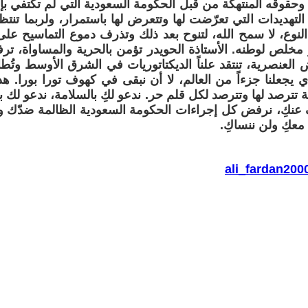
وحقوقه المنتهكة من قبل الحكومة السعودية التي لم تكتفي بإيق
لتهديدات التي تعرّضت لها وتتعرض لها باستمرار، ولربما تنتظ
 النوع، لا سمح الله، لتنوح بعد ذلك وتذرف دموع التماسيح على
خلص لوطنه. الأستاذة الحويدر تؤمن بالحرية والمساواة، ترف
ض العنصرية، تنتقد علناً الديكتاتوريات في الشرق الأوسط وتُطا
لذي يجعلنا جزءاً من العالم، لا أن نبقى في كهوف تورا بورا. 
تترصد لها وتترصد لكل قلم حر. ندعو لكِ بالسلامة، ندعو لك ب
 عنكِ، نرفض كل إجراءات الحكومة السعودية الظالمة ضدّك و
معكِ ولن ننساكِ.
ali_fardan20