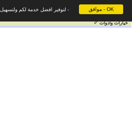
موافق - OK
لتوفير افضل خدمة لكم ولتسهيل ع
خيارات وادوات