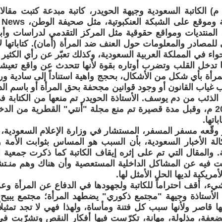
2 مايو 2004 م) الكاتبة السعودية وجيهة الحويدر، كاتبة مبدعة كتبت 
 المنتديات ومواقع حقوقية مثل المركز التقدمي لدراسات وأب
 للمصادر والمعلومات حول العنف ضد المرأة (أمان). كتاباتها لا
ء في المملكة العربية السعودية، وكذلك تعبّر عن رأي الكثير من
ها تدخل القلب وتضرب أوتاره بقوة لأنها تتحدث عن واقع تعيش
رأة بأي شكل من الأشكال، بحجج واهية استناداً إلى سادية ور
غياب القانون أو وجود قوانين مجحفة بحق المرأة أو باسم الد
ة الذئب من دم يوسف. الأستاذة الحويدر تم منعها من الكتابة
أغسطس 2003 م، وقبل مدة قصيرة تم منع مجلة "أنتي" القطرية من الد
اتها.
ر وقّعه مسفر المسفر، المستشار في وزارة الإعلام السعودية، 
لة الأخبار السعودية، بأن السبب هو المساس بثوابت الأمة 
ة. والمقال التي تم على إثره إيقاف الكاتبة كما ذكرت جمعية
ثت فيه عن المشاكل الداخلية المستعصية وأن هناك وهم منـت
مريكية لديها الحل الأمثل لها.
يء، أقف احتراماً للكاتبة ولجهودها في الدفاع عن المرأة و
الأستاذة وجيهة "مجتمع ذكوري" يضطهد المرأة؛ مجتمع يبيح في
نها قاصر ولأنها سبب كل فتنة ومأساة، ولهذا فهي لا تجد تمثي
فة، مذلولة، مهانة، تكرّست فيها أفكار النقص وتشرّبت في أ