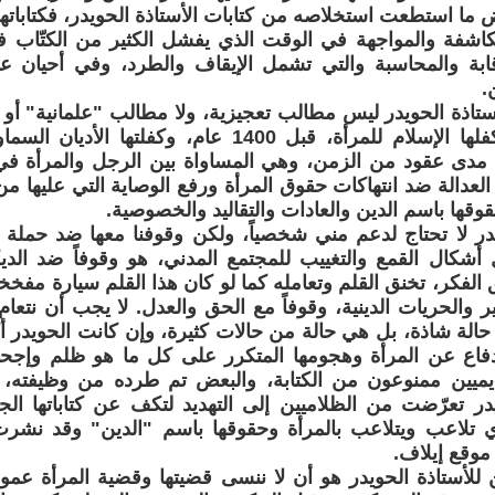
عض ما استطعت استخلاصه من كتابات الأستاذة الحويدر، فكتاباتها
كاشفة والمواجهة في الوقت الذي يفشل الكثير من الكتّاب في
قابة والمحاسبة والتي تشمل الإيقاف والطرد، وفي أحيان ع
.
تاذة الحويدر ليس مطالب تعجيزية، ولا مطالب "علمانية" أو
هي مطالب كفلها الإسلام للمرأة، قبل 1400 عام، وكفلته
ى مدى عقود من الزمن، وهي المساواة بين الرجل والمرأة في
لعدالة ضد انتهاكات حقوق المرأة ورفع الوصاية التي عليها م
وقها باسم الدين والعادات والتقاليد والخصوصية.
يدر لا تحتاج لدعم مني شخصياً، ولكن وقوفنا معها ضد حملة ا
أشكال القمع والتغييب للمجتمع المدني، هو وقوفاً ضد الديك
 الفكر، تخنق القلم وتعامله كما لو كان هذا القلم سيارة مفخخة
ير والحريات الدينية، وقوفاً مع الحق والعدل. لا يجب أن نتعا
 حالة شاذة، بل هي حالة من حالات كثيرة، وإن كانت الحويدر أك
فاع عن المرأة وهجومها المتكرر على كل ما هو ظلم وإجح
كاديميين ممنوعون من الكتابة، والبعض تم طرده من وظيفته
در تعرّضت من الظلاميين إلى التهديد لتكف عن كتاباتها الجريئة
 تلاعب ويتلاعب بالمرأة وحقوقها باسم "الدين" وقد نشرت
موقع إيلاف.
 للأستاذة الحويدر هو أن لا ننسى قضيتها وقضية المرأة عموم