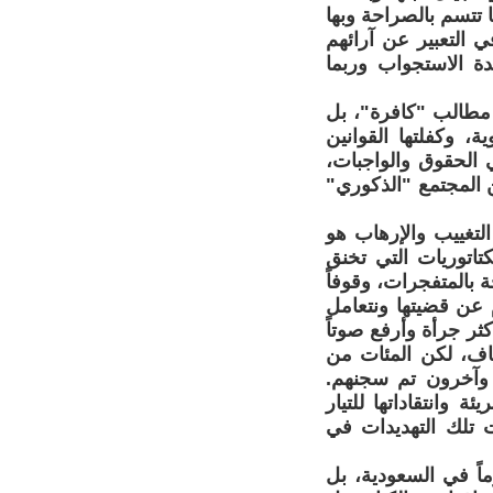
 تتسم بالصراحة وبها
 التعبير عن آرائهم
دة الاستجواب وربما
 مطالب "كافرة"، بل
ا الأديان السماوية، وكفلتها القوانين
 الحقوق والواجبات،
ن المجتمع "الذكوري"
لتغييب والإرهاب هو
تاتوريات التي تخنق
 بالمتفجرات، وقوفاً
م عن قضيتها ونتعامل
ثر جرأة وأرفع صوتاً
اف، لكن المئات من
، وآخرون تم سجنهم.
 وانتقاداتها للتيار
 تلك التهديدات في
اً في السعودية، بل