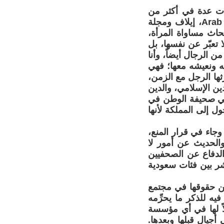
مقالات عدة في أكثر من
صحيفة ومجلة وموقع على الشبكة العنكبوتية، مثل صحيفة الوطن، Arab News، إيلاف ومجلة
حاث مساواة المرأة،
 تعبّر عن نفسها، بل
 الرجال أيضاً، وأنا
ه ونعيشه معها؛ فهي
ثها الرجل مع الزمن،
ين الإسلامي، والدين
 في صحيفة الوطن في
خول إلى المملكة لأنها
وجاء في قرار المنع،
والحديث عن أمور لا
 الدفاع عن الصحفيين
شر بين فئات سعودية
عن حقوقها في مجتمع
ه للذكر ما يحرِّمه
لاً لها في أي مؤسسة
جيال قبلها وبعدها.