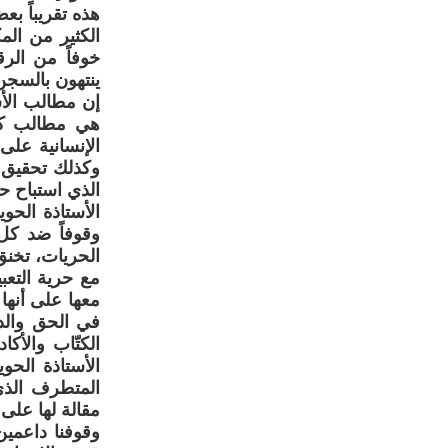
هذه تقريباً ب
الكثير من الم
خوفاً من الر
ينتهون بالسجن
إن مطالب الأس
الإنسانية عل
وكذلك تحقيق ا
الذي استباح حق
الأستاذة الحو
وقوفاً ضد كل 
الحريات، تخنق
مع حرية التعب
معها على أنها
في الحق والد
الكتّاب والأ
الأستاذة الحوي
المتطرف الذي
مقالة لها على 
وقوفنا داعمين