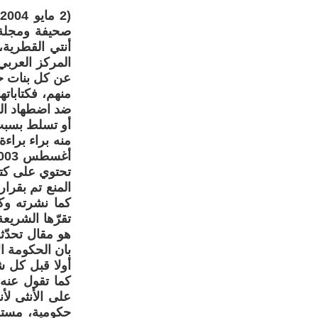
(
أنتي القطرية،
المركز العربي
عن كل بنات حوا
منهم، فكتابات
ضد اضطهاد الم
أو تسلط بسبب 
منه براء براء
تحتوي على كتاب
المنع تم بقرا
كما نشرته وكا
تقرّها الشريع
هو مقال تحدّ
بان الحكومة الأ
أولا قبل كل ش
كما تقول عنه 
على الأنثى لأ
حكومية، مستضع