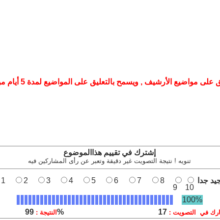
لى مواضيع الأرشيف , ويسمح بالتعليق على المواضيع لمدة 5 أيام من تأريخ نشرها
إشترك في تقييم هذاالموضوع
تنويه ! نتيجة التصويت غير دقيقة وتعبر عن رأى المشاركين فيه
يد جدا
8
7
6
5
4
3
2
1
9
10
100%
99%
17
رك في التصويت :
النتيجة :