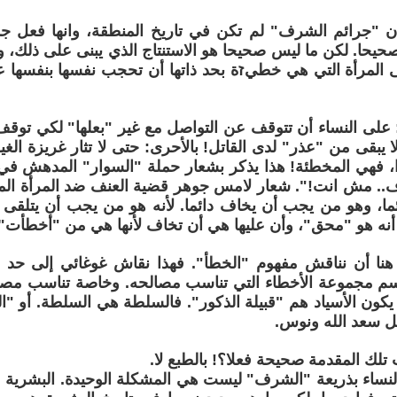
ن "جرائم الشرف" لم تكن في تاريخ المنطقة، وانها فعل جد
صحيحا. لكن ما ليس صحيحا هو الاستنتاج الذي يبنى على ذلك، و
 المرأة التي هي خطيזة بحد ذاتها أن تحجب نفسها بنفسها ع
: على النساء أن تتوقف عن التواصل مع غير "بعلها" لكي توقف
 يبقى من "عذر" لدى القاتل! بالأحرى: حتى لا تثار غريزة الغير
، فهي المخطئة! هذا يذكر بشعار حملة "السوار" المدهش في
اف.. مش انت!". شعار لامس جوهر قضية العنف ضد المرأة الم
ا، وهو من يجب أن يخاف دائما. لأنه هو من يجب أن يتلقى ا
أنه هو "محق"، وأن عليها هي أن تخاف لأنها هي من "أخطأت"
 هنا أن نناقش مفهوم "الخطأ". فهذا نقاش غوغائي إلى حد ب
م مجموعة الأخطاء التي تناسب مصالحه. وخاصة تناسب مصالح 
يكون الأسياد هم "قبيلة الذكور". فالسلطة هي السلطة. أو "ا
حل سعد الله ونوس.
تلك المقدمة صحيحة فعلا؟! بالطبع لا.
لنساء بذريعة "الشرف" ليست هي المشكلة الوحيدة. البشرية 