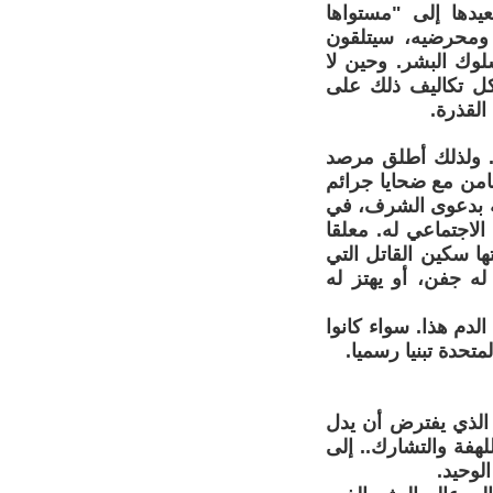
يدها إلى "مستواها
 ومحرضيه، سيتلقون
وك البشر. وحين لا
ل تكاليف ذلك على
لقذرة.
ا. ولذلك أطلق مرصد
 "يوما عالميا للتضامن مع ضحايا جرائم
ل لأخته بدعوى الشرف، في
اجتماعي له. معلقا
ها سكين القاتل التي
له جفن، أو يهتز له
لدم هذا. سواء كانوا
تحدة تبنيا رسميا.
الذي يفترض أن يدل
لهفة والتشارك.. إلى
لوحيد.