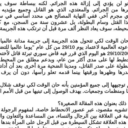
 لن يؤدي إلى إزالة هذه الجرائم. لكنه ببساطة سوف يع
رها من الجرائم. والمعتدي، الذي هو القاتل وجميع مؤيديه
ي مجرم آخر. ففي النهاية المصالح هي محدد أساسي في سل
ذا القتل وسام البطولة، بل عشرون سنة من السجن، مع ك
حيطه، سوف يعاد النظر ألف مرة قبل أن ترتكب هذه الجريمة ا
حان الوقت لكي تتحول هذه الجريمة إلى جريمة مدانة عالمي
نساء سورية دعوته العالمية لاعتماد يوم 29/10 من كل عام
الشرف". و29/10/2009 هو اليوم الذي قرر فيه قاض سوري تبرئة قات
خطيط لها على مدى أكثر من عام، وبدعم مطلق من المحيط ال
طولة على صدر القاتل، ومدينا الضحية مرة أخرى بعد أن أدانت
رها وظهرها ورقبتها بينما قدمه تعلو رأسها، دون أن يرف 
توجيهها إلى جميع المؤمنين بأنه حان الوقت لكي نوقف شلال ا
با ومنظمات وجمعيات. بهدف الوصول إلى تبنيها من قبل الأمم الم
ذلك بعنوان هذه المقالة الصغيرة؟
 تشويه مقصود، عبر عصور الانحطاط خاصة، لمفهوم الرجولة 
ية في العلاقة بين الرجال والنساء، من المساعدة والتعاون وال
هذه العلاقة تشكل السيطرة من قبل الرجل على المرأة بندها ا