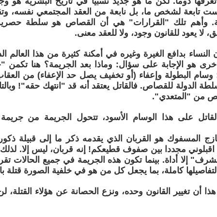
عرفها دوما. لكن ما هو جديد نسبيا في تاريخ البشرية هو وجو
ست تابعة لشخص ما، بل نابعة من العقد المجتمعي نفسه، 
. وأهم تلك "القرارات" هي أن القصاص هو سلطة حصرية ل
ق، لا يعود للقانون وجود، ولا للعقد معنى.
ن النساء بدافع الغيرة وغيره في أمكنة كثيرة من هذا العالم ا
خرى هو الإجابة على سؤال: وماذا بعد الجريمة؟ هنا تكمن 
وسام البطولة وإعفاء (أو تخفيف يصل حد الإعفاء) من العقاب
طة الدولة للقصاص. فالقاتل يعتقد أنه قد "انتهك حقه"! وبال
تص من "المتعدي".
اتل على هذا الوسام الأسود، تتحول الجريمة من جريمة 
ازج المسفوك هو القربان الذي يقدمه ذكر ما إلى قبيلة ذكور
بلوني مجددا بين صفوف قطيعكم! إنه قربان، ليس إلا. لذلك لا
رف" إلا أداة. بينما تكون هذه الجريمة في جميع الحالات تقر
تفاصيلها كاملة، بما يجعل كل من هو في خلفية الصورة قتلة ب
هذا أن تغيير القانون وحده، ونزع الحصانة عن هؤلاء القتلة، لن