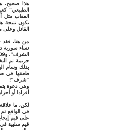
هذا صحيح. هو
الطبيعي" كغي
العقاب مثل أ
تكون نتيجة ه
القاتل وعلى م
من هنا، فقد 
جريمة تم الت
بذلك وسام الب
طعنتها في صد
"شرف"!
وهي دعوة يتم 
أفرادا أو أحزا
لكن، ما علاقة 
في الواقع تم
على قيم إيجاب
قيم سلبية في 