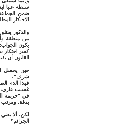
وربما ستبقى ت
سلطة عليا لي
ضمن الجماعة
الاحتكار المطل
والذكور يقتلو
بين منطقة وأ
يكون الجواب: 
كسر احتكار سل
القانون أن يق
حين يحصل الق
شرف".
فهذا الدم الط
غسلت عاري، اق
في "جريمة الش
بدقة، ومرتب ل
لكن، ألا يعني 
الجرائم؟