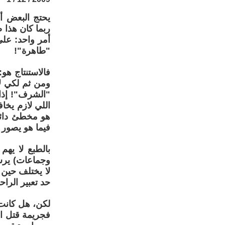
يحتج البعض أ
ربما كان هذا 
أمر واحد: على
"طاهرة"!
فالاستنتاج هو
ومن ثم لكي لا
"الشرف"! إذا
اللي لازم يخ
هو مخطئ دائم
فيما هو يصور 
بالطبع لا يهم
وجماعات) يرس
لا يختلف حين 
حد تعبير الرا
لكن، هل كانت 
فجريمة قتل ا