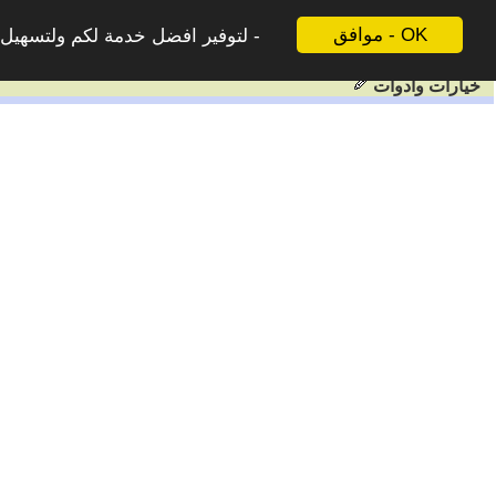
موافق - OK
لتوفير افضل خدمة لكم ولتسهيل ع
خيارات وادوات