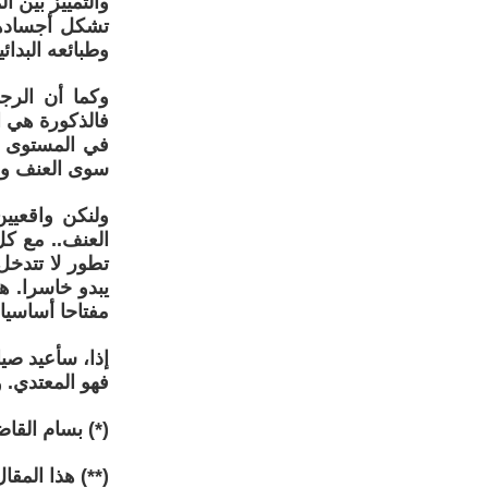
والتمييز بين ا
تشكل أجسادهم
وطبائعه البدا
وكما أن الرج
فالذكورة هي ا
في المستوى ا
سوى العنف وال
ولنكن واقعيين
العنف.. مع كل
تطور لا تتدخل
يبدو خاسرا. ه
مفتاحا أساسيا ل
إذا، سأعيد صي
فهو المعتدي. 
(*) بسام القا
(**) هذا المقا