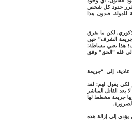
د القانون. أي وجود
وتقرر حدود كل شخص
لدولة. فبدون هذا
لذكوري. لكن ما يفرق
"جريمة الشرف" حين
! هذا يعني ببساطة:
تالي فله "الحق" وفق
عادية، إلى "جريمة
 لكي يقول لهم: لقد
 يعد القاتل المباشر
يبا جريمة مخطط لها
الضرورة.
 يؤدي إلى إزالة هذه