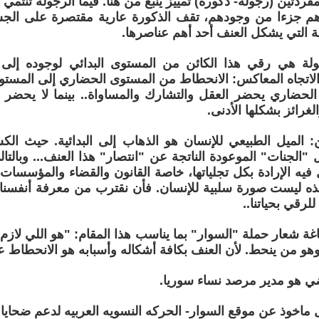
لمفردتين (رجولة- ذكورة) تمييز ينبع من هنا. فيما الرجولة تنتمي 
 جزءا من وجودهم، تقف الذكورة عارية مقتصرة على الجس
ئية التي يشكل العنف أحد أهم عناصرها.
ولة هي رقي هذا الكائن من المستوى البدائي لوجوده إلى
لاتجاه المعاكس: الانحطاط من المستوى الحضاري إلى المستوى
لحضاري يحضر العقل والتشارك والمساواة.. بينما لا يحضر 
غرائز بشكلها الأدنى.
: الميل الطبيعي للإنسان هو الذهاب إلى البدائية. حيث الك
 "الجنات" الموعودة الناتجة عن "انتصار" هذا العنف... وبالتا
 فيه الإرادة بكل تجلياتها، خاصة القانون والقضاء والمؤسسات 
ذه ليست صورة سلبية للإنسان. فأن نقترب من معرفة أنفسنا 
لرقي بحياتنا..
اغة شعار حملة "السوار" بما يناسب هذا المقام: "هو اللي لازم
وهو من ينحط. لأن العنف بكافة أشكاله وأسبابه هو الانحطاط عا
ضي هو مدير مرصد نساء سوريا.
ل ماخوذ عن موقع السوار- الحركه النسويه العربيه لدعم ضحايا 