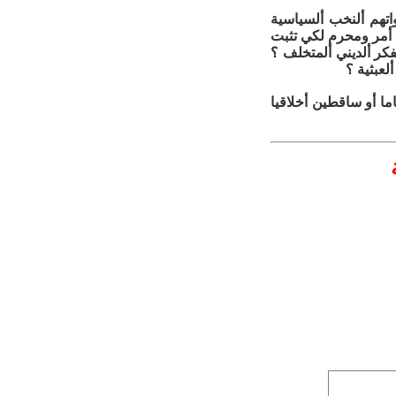
اتهم ألنخب ألسياسية
ي أمر ومحرم لكي تثبت
فكر ألديني ألمتخلف ؟
لعبثية ؟
ما أو ساقطين أخلاقيا