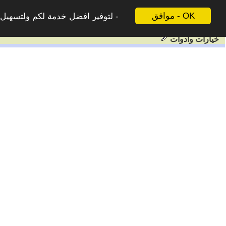
موافق - OK
لتوفير افضل خدمة لكم ولتسهيل ع
خيارات وادوات