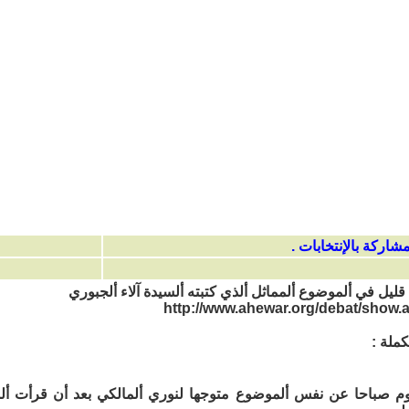
 قليل في ألموضوع ألمماثل ألذي كتبته ألسيدة آلاء ألجبوري
http://www.ahewar.org/debat/show.
كملة :
يوم صباحا عن نفس ألموضوع متوجها لنوري ألمالكي بعد أن قرأت أ