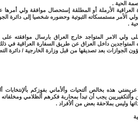
مة الحية .
ة العراقية الأرملة أو المطلقة إستحصال موافقة ولي أمرها 
لي الأمر مستمسكاته الثبوتية وحضوره شخصيا إلى دائرة الج
ية .
على ولي الامر المتواجد خارج العراق بارسال موافقته على
ه المتواجدين داخل العراق عن طريق السفارة العراقية في ذلك
ون الجوازات بعد تصديقها من قبل وزارة الخارجية / دائرة التص
ريضتي هذه بخالص ألتحيات وألأماني بفوزكم بألإنتخابات ألم
ين وألتكفيريين يجب أن تبدأ بمحاربة فكرهم ألظلامي ومخلفاته و
اتها وليس بملاحقة بعض من ألأفراد .
ة