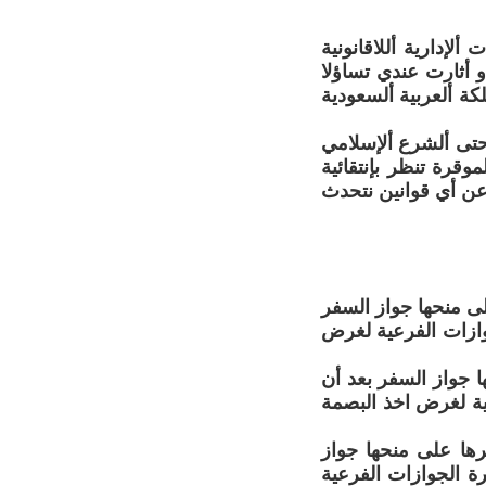
لإدارية أللاقانونية
و أثارت عندي تساؤلا
ة ألعربية ألسعودية
حتى ألشرع ألإسلامي
وقرة تنظر بإنتقائية
 عن أي قوانين نتحدث
لى منحها جواز السفر
وازات الفرعية لغرض
 جواز السفر بعد أن
ية لغرض اخذ البصمة
ها على منحها جواز
ة الجوازات الفرعية