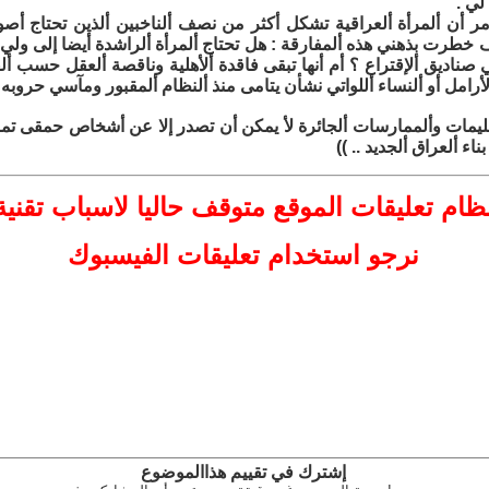
لي .
مر أن ألمرأة ألعراقية تشكل أكثر من نصف ألناخبين ألذين تحتاج أصو
 ف خطرت بذهني هذه ألمفارقة : هل تحتاج ألمرأة ألراشدة أيضا إلى ول
صناديق ألإقتراع ؟ أم أنها تبقى فاقدة ألأهلية وناقصة ألعقل حسب أل
أرامل أو ألنساء أللواتي نشأن يتامى منذ ألنظام ألمقبور ومآسي حروبه أ
عليمات وألممارسات ألجائرة لأ يمكن أن تصدر إلا عن أشخاص حمقى تما
ء ألعراق ألجديد .. ))
ظام تعليقات
الموقع
متوقف حاليا لاسباب تقنية
نرجو استخدام تعليقات الفيسبوك
إشترك في تقييم هذاالموضوع