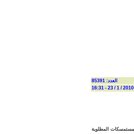
العدد: 85391
2010 / 1 / 23 - 16:31
لمستمسكات المطلوبة