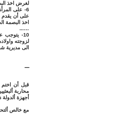
لغرض اخذ البص
6- على المرأ
على أن يقدم و
اخذ البصمة الح
…...
10- يتوجب 
لزوجته واولاد
الى مديرية شؤ
ـــ
قبل أن اختم ع
محاربة ألبعثي
أجهزة ألدولة ذ
مع خالص ألتحي