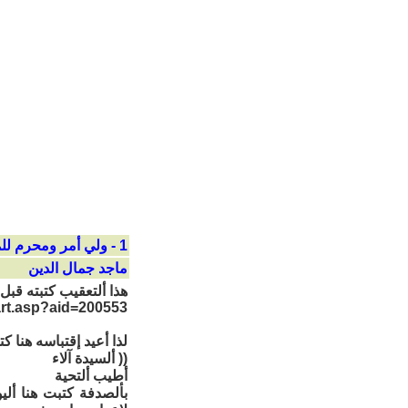
1 - ولي أمر ومحرم للمشاركة بالإنتخابات .
ماجد جمال الدين
هذا ألتعقيب كتبته قبل
art.asp?aid=200553
لذا أعيد إقتباسه هنا كت
(( ألسيدة آلاء
أطيب ألتحية
بألصدفة كتبت هنا أل