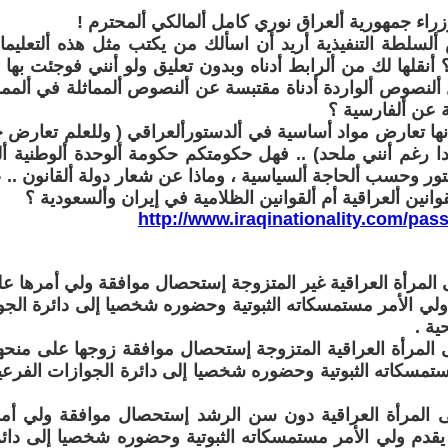
راء جمهورية ألعراق نوري كامل ألمالكي ألمحترم !
ألسلطة التنفيذية أريد أن اسألك من يكتب مثل هذه ألتعليمات أ
؟ أنقلها لك من ألرابط أدناه وبدون تعليق ولو أنني فوجئت بها 
لنصوص ألواردة أدناة مقتبسة عن ألنصوص ألمماثلة في ألمملك
 عن ألفارسية ؟
ها تعارض مواد أساسية في ألدستورألعراقي ( وللعلم تعارض 
ا رغم أنني ملحد) .. فهل حكومتكم حكومة ألوحدة ألوطنية ألم
تور وحسب ألحاجة ألسياسية ، وماذا عن شعار دولة ألقانون ..
وانين ألعراقية أم ألقوانين الظلامية في إيران وألسعودية ؟
http://www.iraqinationality.com/pas
 المرأة العراقية غير المتزوجة إستحصال موافقة ولي أمرها ع
لي الأمر مستمسكاته الثبوتية وحضوره شخصيا إلى دائرة الج
ية .
 المرأة العراقية المتزوجة إستحصال موافقة زوجها على منحها
تمسكاته الثبوتية وحضوره شخصيا إلى دائرة الجوازات الفرع
ى المرأة العراقية دون سن الرشد إستحصال موافقة ولي أمر
قدم ولي الأمر مستمسكاته الثبوتية وحضوره شخصيا إلى دائر