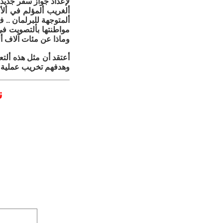
لإعداد جواز سفر جديد 
ألغريب ألمؤلم في ألأ
ألمتوجهة للبرلمان ..
مواطنتها بألتصويت في 
وماذا عن مئات آلاف أل
أعتقد أن مثل هذه ألت
وهدفهم تخريب عملية بنا
ن