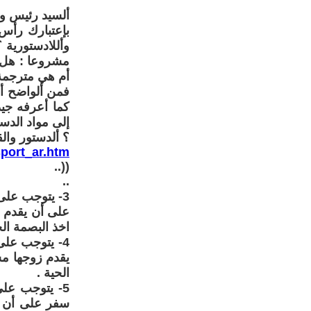
ألسيد رئيس وز
بإعتبارك رأس 
وأللادستورية 
مشروعا : هل أ
أم هي مترجمة
فمن ألواضح أن
كما أعرفه جيد
إلى مواد الدس
؟ ألدستور والق
sport_ar.htm
((..
..
3- يتوجب على
على أن يقدم و
اخذ البصمة الح
4- يتوجب على
يقدم زوجها مس
الحية .
5- يتوجب عل
سفر على أن ي