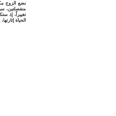
نضع الزوج مكا
منفصلتين، سي
تغييراً، إذ س
الحياة إثارتها،