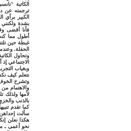
الكاتبة "نان
الكبير برأي ا
بشدة ولكنني 
فأنا أقضى وق
أطول مما كنت
غبطة حين تلت
الحفلة. وعندما
وتحاول الكاتب
الاجتماعي إذ أ
وبغياب التجرب
نتعلم كيف نكسب
وتشرح الخوف 
والاهتمام من 
لأمها ولذلك تل
بالذنب والخزي
كما تقدم تنبيه
سألت إحداهن ع
هكذا نعلن إنك
نحو أعمى ـ مع