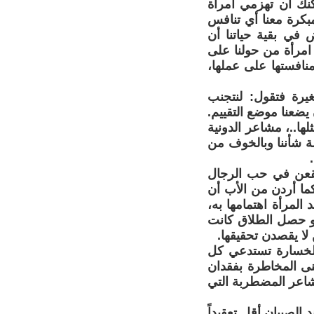
كنك أن تهزمي امرأة
بكرة معنا أي تنافس
ض في بقية حياتنا أن
امرأة من حولنا على
منافستها على عملها،
غيرة فتقول: لنتجنب
يضعنا موضع التقييم.
ها..، مشاعر الدونية
ة شأننا وبالخوف من
يقعن في حب الرجال
ما أردن من الأب أن
المرأة اهتمامها به،
فلو حصل الطلاق كانت
لا يقصدن تحقيقها.
الخسارة تستدعي كل
نى المخاطرة بفقدان
مشاعر المضطربة التي
 الصبيان أقل تعقيداً