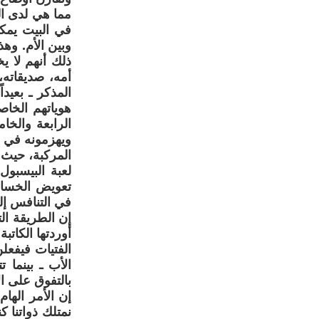
مما هي لدى ال
في البيت يمكن
وبين الأم. وهذ
ذلك أنهم لا يخ
أمه، صديقاته،
المذكر ـ بعيد
هوياتهم الخاص
الرابعة والخا
ويهزمونه في ل
المركبة، حيث 
لعبة البيسبول
تعويض الخسارة
في التنافس إل
إن الطريقة ال
أوردتها الكاتب
الفتيات فيفعل
الأب ـ بينما ت
بالتفوق على ا
إن الأمر الها
نمتلك ذواتنا ك