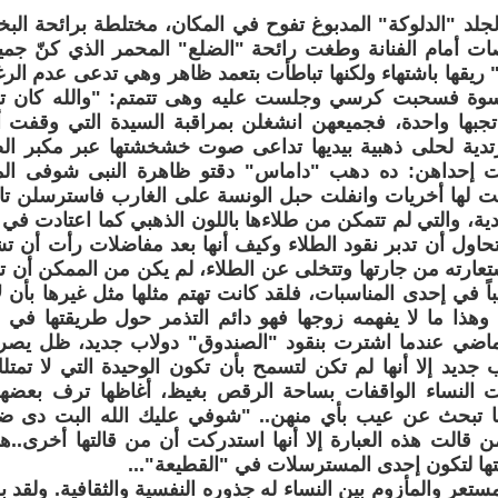
ة لجلد "الدلوكة" المدبوغ تفوح في المكان، مختلطة برائحة الب
صات أمام الفنانة وطغت رائحة "الضلع" المحمر الذي كنّ جم
ريقها باشتهاء ولكنها تباطأت بتعمد ظاهر وهي تدعى عدم الر
لنسوة فسحبت كرسي وجلست عليه وهى تتمتم: "والله كان 
تجبها واحدة، فجميعهن انشغلن بمراقبة السيدة التي وقفت أما
دية لحلى ذهبية بيديها تداعى صوت خشخشتها عبر مكبر ال
 إحداهن: ده دهب "داماس" دقتو ظاهرة النبى شوفى المر
ت لها أخريات وانفلت حبل الونسة على الغارب فاسترسلن تا
دية، والتي لم تتمكن من طلاءها باللون الذهبي كما اعتادت ف
تحاول أن تدبر نقود الطلاء وكيف أنها بعد مفاضلات رأت أن 
تعارته من جارتها وتتخلى عن الطلاء، لم يكن من الممكن أن تأت
باً في إحدى المناسبات، فلقد كانت تهتم مثلها مثل غيرها بأن
 وهذا ما لا يفهمه زوجها فهو دائم التذمر حول طريقتها ف
لماضي عندما اشترت بنقود "الصندوق" دولاب جديد، ظل ي
 جديد إلا أنها لم تكن لتسمح بأن تكون الوحيدة التي لا تمت
ملت النساء الواقفات بساحة الرقص بغيظ، أغاظها ترف بعض
 تبحث عن عيب بأي منهن.. "شوفي عليك الله البت دى ضه
 قالت هذه العبارة إلا أنها استدركت أن من قالتها أخرى..ه
تها لتكون إحدى المسترسلات في "القطيعة"...
مستعر والمأزوم بين النساء له جذوره النفسية والثقافية. ولقد