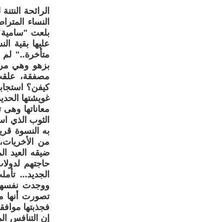
الرائحة النتن
النساء المترا
بلعت "سامية" 
عليها بقية ا
متأخرة.." لم 
بزهو وهي مرت
مصفقة، علقت
كيفن؟ استجاب
غويشتها الحدي
معاناتها وهى 
الثوب الذي اس
به النسوة قري
من الأخريات،
ضيقه العيد ا
حاجتهم لدولاب
الجديد... تأ
ووجدت نفسها
تصورت أنها من
فجذبتها موافق
إن التنافس ال