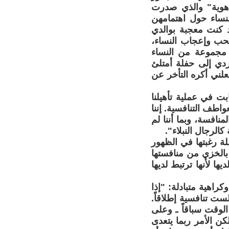
 هوية" والذي صدرت
مها بتجارب النساء حول اهتمامهن
د كنت معجبة بوالدي
لحب وإعجاب النساء،
 مجموعة من النساء
دي إلى حفلة أمتلئ
لني أكره التأخر عن
ت في عملية تأهيلنا
واطف التنافسية. إننا
نافسة، وبما أننا لم
الرجال النبلاء".
ة رغبتها في الظهور
بالخزي من منافستها
ها لأنها ترتبط لديها
راهية متبادلة: "إذا
ت تنافسية إطلاقاً.
الوقت سباقاً ـ وعلى
كن الأمر ربما يتعدى