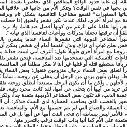
ة، إن عاينا حدود الواقع المتناقض الذي يحاصرنا بشدة: أيم
بحبها في نفس الوقت؟ وتنكر الأم من جانبها في علاقتها الم
 "بناتها الصغيرات" فتقمع مشاعرنا التنافسية بشكل تام ونرف
ة مع امرأة أخرى، لذلك عندما نكبر نشعر بالضيق إذا حصلت 
ر، إنها تقلقنا على الرغم من كونها أفضل صديقاتنا، ولا نريد 
ا أن ترقيتها تجعلنا مدركات وواعيات لتنافسنا الذي نهابه".
يراً لمشاعر الدونية التي تشعرها النساء عندما يشعرن بال
نافس نعلن غياب أي نزاع، ونذل أنفسنا أمام أي شخص يمكن أن 
زوجنا مع امرأة أخرى طويلاً نقول: أعرف أنني لست جذابة مثل
اعات كلاسيكية التي نستخدمها ضد المنافسة، فنحن نشعر بقل
بأننا نستطيع قتله أو قتلها غير أننا لا نفكر مطلقاً في المنافسة.
راً لتعلق بعض النساء برجال متزوجين فتقول: بعض النساء 
. ويقلن بأنهن يردن من الرجل أن يتخلى عن زوجته ـ تماماً ك
 لأجلهن ـ ولكن ما أن يكون الرجل مستعداً ليطلق زوجته تفقد 
تكن تريد من أبيها أن يتخلى عن أمها، لقد كانت مجرد رغبة، 
دة الذنب، قد تكون بعض المشاعر الأوديبية متقدة جداً، ولكن 
عور بالغضب الذي يصاحب الخسارة لدى النساء فتذكر: أن 
لعميقة والضياع التي لم يتم حسمها مع الأم، والمنافسة تع
ية، فالأمر ليس ببساطة أن تنحى البنت أمها عن أبيها بل في ال
تمدة على الأم كما أنها بذات الوقت ترغب بالتحرر منها.
لصبيان مع الفتيات في ذات المجال فتقول: الحالة الأوديبية عند