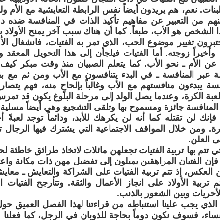
بنات. نعم، هم يريدون أيضاً نفس الرابطة التعايشية مع الأم
هم من التعبير عن مفاهيم تأكيد الذات في المنافسة ضده دون
ا الشخص هو الأب، طبعاً. كما أن هناك سبب آخر يمنح الأولاد بلو
تبرون تغيير موضوع الحب، الذي تمر به الفتيات، فانشغال الأولا
 وأخيراً زوجته. أما الفتيات فيلجأن إلى هذا التحويل المعق
اً عن الأم ـ نحو الأب. كما يتعلم الصبيان منذ وقت مبكر ك
ة عبر المنافسة ـ في البدء يتنافسون مع الأب ومن ثم مع بق
مسة يبدءون منافستهم مع الأب وغالباً بإلحاحٍ منه، فهم يتص
عبة الكرة، وعندما يصل الولد إلى مرحلة البلوغ يكون قد تمر
المنافسة جائزة ومسموح بها وتلقى التشجيع وهي أيضاً مسلية،
 فإنك لن تقتله كما أنه لن يكرهك للأبد، ودائماً توجد لعبةً
. ومن خلال المواقف الاجتماعية التي يشترك فيها الرجال تخر
ى العلن.
تي تتم بها تربية الفتيات تجعلهن مائلات لاتخاذ طرائق خاطئة
ة فإن الفتيان المراهقين يميلون إلى تفضيل مهن ذات مكانة واعتب
ن العكس، إذ تتم تربية الفتيات على الشراكة والتعايش ـ معاي
تم تربية الأولاد على انجاز الأعمال والثقة. وتتأرجح الفتيات 
لأخريات وبين الشعور بالذنب.
م الذي يجب علينا استنباطه من قراءتنا لهذا الفصل العميق حول 
نساء، فسوف نكون دوماً بحاجة للذوبان في الرجل، كما فعلنا مع 