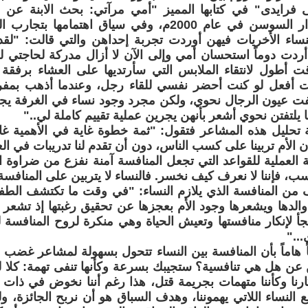
سى فرايدى" في كتابها المميز "أمي مرآتي: بحث الابنة عن
ترجمته عن دار السوسن في عام 2000م، وفي سياق اهتما
لنساء الأخريات فيهن أوردت تجربة إحداهن والتي قالت: "لق
أردت دوماً استحسان أمي وإلى الآن لا أزال مدركة لحاجتي 
ت أطول لانتقاء الملابس التي سأرتديها على العشاء برفقة
 أفعل لو كنت أحضر نفسي للقاء رجل، وعندما أذهب بمفر
فت عيون الرجال نحوي، ولكن مجرد وجود نساء في الغرفة يجع
 يلتفتن نحوي أشعر بأنهن يجرين عملية تقييم كاملة لي.."
ة تحليل هذه المشاعر فتقول: "ثمة خطوة غاية في الأهمية غاب
ن الأم تربينا على كسب الناس، دون أن تقدم لنا تدريبات في الع
ة العملية للقواعد التي تجعل المنافسة آمنة نفزع من ضراوة الم
، فإننا لا نعرف كيف نخسر. فالنساء لا يتربين على المنافسة ك
من المنافسة الذي يلازم النساء: "في وقت ما تكتشف الطفل
والدها ويشعرها وجود الأم بعجزها عن تحقيق رغبتها إذ تشعر 
جأ لإنكار منافستها وتعيش الحياة وهي منكرة لروح المنافسة لدي
..."
اً هاماً بأن المنافسة بين النساء تتحول بسهولة لمشاعر غضب وك
ن هل هي تنافسية؟ ستجيبك بسرعة وكأنها تنفى تهمة: كلا لس
ارنا وكأننا متهمات بجريمة قتل، هذا رغم أننا نخوض في ذات 
 النساء اللاتي يهموننا، وهدف السباق هو أن نربح الجائزة، ول