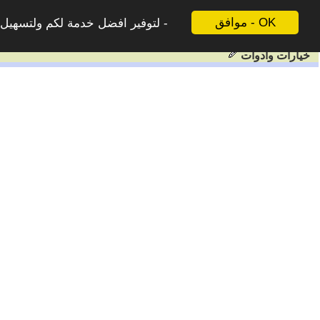
موافق - OK
لتوفير افضل خدمة لكم ولتسهيل ع
خيارات وادوات