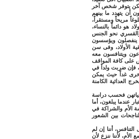
 ولكن يتوفر شخص آخر
 أن يتهدد ما بينهم
غاً مريحاً ومستقراً،
د هو دائماً بالنساء،
د والقسري نحو الجنس
يف ينفصلون ويؤسسون
ية الأولاد، وفى سن
ارعون ويتنافسون معه
س على كافة المواقف
 فإن ضربت ولداً في
 أخرى غداً حيث يمكن
ج العدائية الكامنة
 لحياتهن فحسب دراسة
ار عندما يبلغون، أما
شة الأم والشراكة في
الناجحات بين الشعور
التنافس، أننا إن لم
الأم، لأننا ننزع لأن