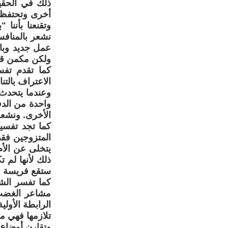
ذلك في الحقيق
أخرى وتحتفظي 
وتقنعنا بأننا
نشعر بالمنافس
عمل جديد وباه
ولكن مكمن قلقن
كما تقدم تفس
الاعتراف بالت
وعندما يتحدث 
واحدة من الدف
الأخرى. ونشعر 
كما تجد تفسي
المتزوجين فقط
يتخلى عن الأم
ذلك لأنها لم 
ستقع فريسة عق
كما تفسر الش
مشاعر الغضب ا
الرابطة الأول
تلازمها فهي مع
وتقارن أوضاع ا