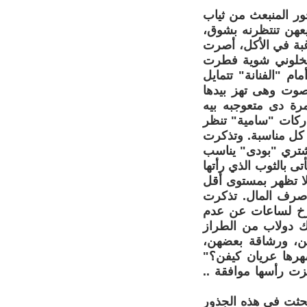
خور المنبعث من ثياب
يعهن تنتظرنه بشوق،
غبة في الأكل، أصرت
تخلوني شوية فطرت
م "الفنانة" تتمايل
صوت وهى تهز بيدها
ة دى متعوجبه بيه
ركات "سامية" تنظر
ي كل مناسبة. وتذكرت
تشتري "بودى" يناسب
ى بالثوب الذي رأتها
 لا تظهر بمستوى أقل
ي صرف المال. تذكرت
صرخ لساعات عن عدم
لك دولاب من الطراز
هن، ورشاقة بعضهن،
رها عريان كيفن؟"
زت رأسها موافقة ..
 بحثت في هذه الجذور