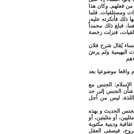
 من فعلهم. وكان هذا
رات ومستلقيات. فلما
ها ذلك فأنكرته عليه،
هما، فبلغ ذلك محمداً
تلقيات، فنزلت رخصة
اء يُقال شرح فلان
ت البهيمية ولم يرضَ
ءهم
 واقعا موضوعيا بعد
الإسلام: الجنس مع
ن شأن الجنس إلى حد
اللذة، ليس من أجل
 للجنس الحديث و بهذه
يين، أو مثليتين، أو
قافية ودينية مكتوبة
لروح، فيصفى العقل