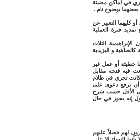
ري في أماكن مضيئة
بعضهما بوضوح تام .
و كليهما التعبير عن
مديد فترة العملية
الإبراهيمية الثلاث
الصابئية و اليزيدية
ما خطيئة أو عمل غير
انت فيه فتحة مقابل
ة كانت تجري في ظلام
 أن ترفع دعوى على
 على الأقل حسب شرح
قول إنه يجوز في حال
ون لهم فضلاً عليهم
أتوا النساء إلا على