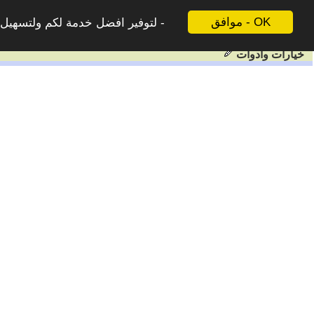
موافق - OK
لتوفير افضل خدمة لكم ولتسهيل ع
خيارات وادوات