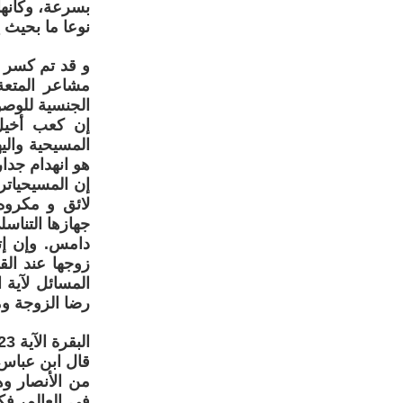
بسرعة، وكأنه
نوعا ما بحيث 
و قد تم كسر ط
مشاعر المتعة
الجنسية للوصو
إن كعب أخيل ل
المسيحية والي
هو انهدام جدار 
إن المسيحياتر
لائق و مكروه
جهازها التناس
دامس. وإن إت
زوجها عند ال
المسائل لآية 
رضا الزوجة وم
البقرة الآية 223“نِسَاؤُكُمْ حَرْثٌ لَكُمْ فَأْتُوا حَرْثَكُمْ أَنَّى شِئْتُمْ ;
قال ابن عباس:
من الأنصار وه
في العالم، فك