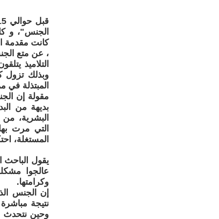
الجنس"، و كان
كانت مقدمة ال
، عن متع الجن
وبذلك تزول كل
المبتذلة في م
مقولة إن الجن
بديهة من البد
البشرية، من 
التي مرت بها
المستغلة، احتك
يقول الباحث ا
عالجوا مشكلة
وكرامتها.
إن الجنس الذي
نتيجة مباشرة 
وحين نتحدث ع