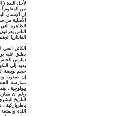
لأجل اللذة ( 
من المعلوم أي
إن الإنسان ال
الأصلية من سك
الظاهرة التي 
الناس يعرفون 
الفانتازيا الجن
.
الكائن الحي ا
يعود إلى التك
حجم بويضة الغ
إن صعوبة وصو
ممارسة الجنس
بيولوجية ، بين
رغم أن ممارسة
التاريخ البشر
باطرياركية . 
اللذة والمتع