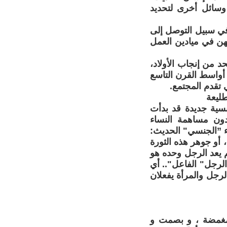
 من قيود البيت والإنجاب... ( حبوب منع الحمل منذ 1960 و وسائل أخرى لتحديد
وفي سبيل التوصل إلى
هن في ميادين العمل
 من إنجاب الأولاد،
أواسط القرن التاسع
 تقدم المجتمع.
طليعة
جنسية جديدة قد بدأت
دون مساهمة النساء
ء ”الجنسي" الحديث:
، أو جوهر هذه الثورة
 يعد الرجل وحده هو
لرجل" الفاعل".. أي
رجل والمرأة يفعلان
 مغمضة ، و بصمت و