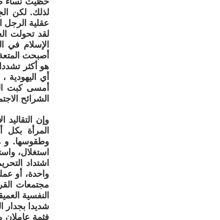
حظيت نساء طبق
لذلك. لكن ال
عقلية الرجل ا
لقد تحولت الع
الإسلام في ا
أصبحت المتعة 
هو أكثر تشددا 
أي اليهودية ،
أمسى كبت الر
الشرائح الاجتم
وإن التقاليد 
المرأة بكل أ
وطقوسها. و م
استغلال، واستع
اشتداد التحري
واحدة، أو عملي
مجتمعات القرو
النفسية العمي
شديدا بجدار ال
فثمة عاملان م