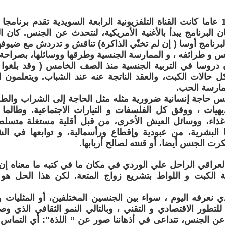
قبل حوالي 15 عاما كانت القناة التلفزيونية الرابعة السويدية تقدم برن
 البرنامج يبدأ بالأغنية الأمريكية، لنتحدث عن الجنس. كان ا
برنامج أوسا ( إن لم تخنّي الذاكرة) تناقش و تدردش مع ضيوفه
س و طرائفه ، و الممارسة الجنسية وطرقها ووسائلها، بصراحة
 حالات الكبت، والعقد الناتجة عنه عند الشباب. ويتعلمون 
مارسة الحب.
س حاجة إنسانية ضرورية مثله مثل الحاجة إلى الشراب والطع
يهيات ، ووفق كل الفلسفات و التيارات الاجتماعية. وطالما ي
غذاء، ووسائل العيش الأخرى، من قبل أقلية مستغلة متسل
 البشرية، من عبودية وإقطاع ورأسمالية، و توابعها في ال
رت الجنس أيضا، أو قننته لصالح أربابها.
لعراقي الراحل علي الوردي في مكان ما في كتبه ما معناه إن 
 الكبت و اللواط بتشريع زواج المتعة. لكن هذا الحل ه
 نعرفه اليوم ، سواء بين الجنسين المختلفين، أو المثليات و ا
للتطور الاقتصادي و التقني ، وبالتالي النمو الثقافي الذي وص
ن الجنس، تتداعى في أذهاننا صور عن ” اللذة": أي التماس 