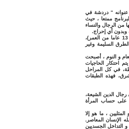
امجا عنوانه " دردشة في
لبرنامج ممتعا ، حيث
ا من الرجال والنساء
 وبدون أي إحراج.
التلاميذ يتلقون دروسا في التربية الجنسية منذ الصف الخامس ( وقد بلغوا 13 عاما من العمر)،
الطرق السليمة وغير
ام و النوم ، أصبحت
تم احتكار الحاجيات
طة، في كل المراحل
شرق، فهذه الطبقات
رجال الدين الشيعة،
و على حساب المرأة
لمثليين ، ما هو إلا
له الإنسان المعاصر.
و التداخل الجسديين