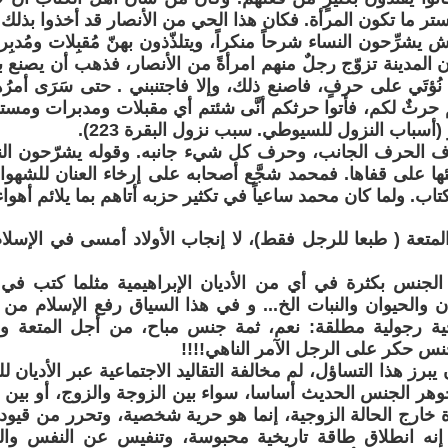
ر ما تكون المرأة. فكان هذا الحي من الأنصار قد أخذوا بذلك
شرِّحون النساء شرحاً منكراً، ويتلذّذون بهنّ مُقبِلات ومُدبِ
ن المدينة تزوّج رجلٌ منهم امرأةً من الأنصار، فذهب أن يصنع ب
ا نُؤتَي على حرفٍ، فاصنع ذلك، وإلا فاجتنبني . حتى سَرَى أمرُ
حرثٌ لكم، فأتوا حرثكم أنَّى شئتم أي مقبلات ومدبرات ومس
ُر (أسباب النزول للسيوطي. سبب نزول البقرة 223).
 الحرف الجانب، وحرف كل شيء جانبه. وقوله يشرّحون النس
ئها على قفاها. فمحمد شجَّع أصحابه على إرخاء العنان للشهوا
اب. ولما كان محمد ساعياً في تكثير حزبه أتاهم بما يلائم أهوا
متعة ( طبعا للرجل فقط)، لا إنجاب الأولاد أمسى في الإسلام
لجنس بكثرة في أي من الأديان الإبراهيمية مثلما كتب في 
ان والحيوان والنبات الخ... و في هذا السياق رفع الإسلام م
جية رجولية مطلقة: نعم، ثمة جنس مباح، من أجل المتعة و
جنس حكر على الرجل الآمر الناهي!!!!
يبرز هذا التساؤل، لم مخالفة التقاليد الاجتماعية عبر الأديان
هر الجنس الحديث أساسا، سواء بين الزوجة والزوج، أو بين مثل
ة خارج الحالة الزوجية، إنما هو حرية شخصية، وتحرر من قيود ث
 إنه انطلاق طاقة تاريخية محبوسة، وتنفيس عن النفس وا