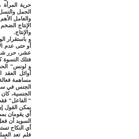
الحمل والنسل)
والعامل الأهم
الإنتاج الضخم
والإنتاج.
و باستقرار ال
أو حتى عدم ال
عشر، حرر شرائ
فتلك النسوة ك
و لونس" الحدي
أوائل العقد 
مساهمة فعالة 
الجنس في سبيل 
الجنسية، كان 
" الفاعل" فقط
يمكن القول إ
أي يقومان بم
السويد أن فع
أي النكاح تستخ
فلم تعد العم