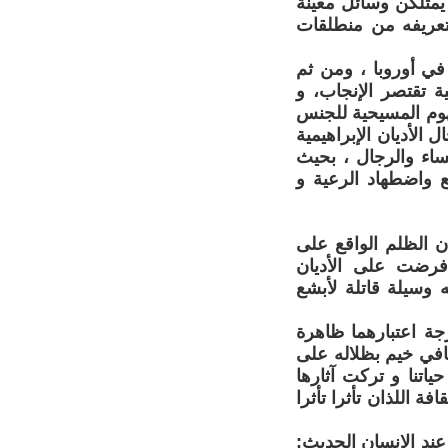
يمتلكن وسائل معينة
تعريفه من منطلقات
في أوروبا ، ومن ثم
ة تقتصر الإنجاب، و
فهوم المسيحية للجنس
ل الأديان الإبراهيمية
نساء والرجال ، بحيث
ع واضطهاد الرعية و
أن الظلم الواقع على
 فرضت على الأديان
 وسيلة قاتلة لأبشع
رجة اعتبارهما ظاهرة
ثقافي خيم بظلاله على
اتنا و تركت آثارها
 اللذان تأثرا تأثرا
عند الإنسان الحديث: