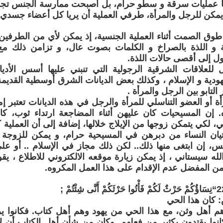
ا عمليات سرقة و سطو حرام، بل أصبحت ممارسة الجنس تج
يمكن للرجل والمرأة، طرفي العملية أن يريا كل أعضاء جسدي 
وق الصمت أثناء العملية الجنسية، إذ يمكن لأي من الطرفين أ
 و اللذة بالصراخ و الكلمات بصوت عال، و تزامن ذلك مع ت
ل إلى أقصى حالات اللذة.
لعلاقات الشرقية الرجولية التي تنبني عليها أسس الأديان 
هودية و الإسلام ، وكذلك بعض الديانات الشرق أوسطية القديمة ك
التابو بين الرجل والمرأة .
أة أو العضو التناسلي للمرأة والرجل في هذه الديانات تعتبر إ
. إن المسيحيات كان عليهن أثناء المضاجعة ارتداء ثوب، ك
لي، لكي يتمكن زوجها من الإيلاج خلالها، إضافة إلى أن العملي
يان النساء من دبرهن في المسيحية حرام، و يمكن للزوجة
قس، إن ابتغى منها ذلك.. لكن ذلك مجاز في الإسلام .. أو
الله سيستاني ، إذ يمكن زيارة موقعه الالكتروني للاطلاع ، ي
ن المفضل عدم الإقدام على هذا العمل المكروه.
 كان هذا الحي
م أهل وثن، مع هذا الحي من يهود وهم أهل كتاب. فكانوا ير
انوا يقتدون بكثيرٍ من فعلهم. وكان من شأن أهل الكتاب أن لا ي