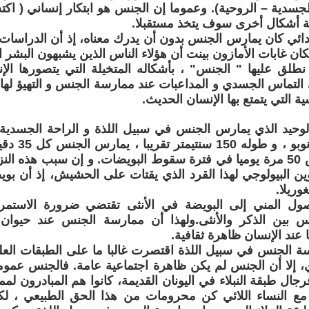
الجسدية – الروحية). وعموما إن الجنس هو ابتكار إنساني ( ا
ة أشكال أخرى سوف يتخذ مستقبلا.
بدائي كان يمارس الجنس بدون أن يدرك معناه، إذ أن الدراسات ا
ان غابات الأمازون بينت أن هؤلاء الناس الذين يشبهون البشر ال
نطلق عليها " الجنس" ، بأشكاله المتخيلة التي يتصورها الإن
التماس الجسدي و المداعبات عند ممارسة الجنس و التهيؤ لها 
سية التي يتمتع بها الإنسان الحديث.
لوحيد الذي يمارس الجنس في سبيل اللذة و الراحة الجسدية 
يطلق عليه بون
تمارس الجنس 50 مرة يوميا في فترة سقوط البويضات. و إن سبب هذه 
وين البيولوجي لهذا القرد الذي يقتات على الحشيش، إذ أن بوي
وريلا.
ل المني إلى البويضة في الأنثى تقتضي ضرورة الاستمرا
 بين الذكر والأنثى.ولهذا أن ممارسة الجنس عند حيوان ا
ما عند الإنسان ظاهرة ثقافية.
 الجنس في سبيل اللذة اقتصرت غالبا ما على الطبقات العلي
ي، إلا أن الجنس لم يكن ظاهرة اجتماعية عامة. فالجنس عموم
فرجال طبقة النبلاء في اليونان القديمة، كانوا هم المبادرون
ة مع النساء اللائي كن محرومات من هذا الحق الطبيعي ، ل