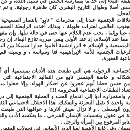
ة النبلاء إلى حد ما بممارسة الجنس في سبيل اللذة، و كن 
جنس أصلا وطوال التاريخ البشري كان ظاهرة رجولية، و تم 
لفحل.
لاقات الجنسية عندنا إلى محرمات " تابو" بانتصار المسيحية 
لجنوب العالمي لفترات طويلة ، وبذلك أخذت الرابطة الجنسي
عيبا وإثما ، يجب عدم الكلام عنها حتى في حالة نيلها. وإن م
مما عند الإسلام، إذ عند الأولى يبقى مبرره تنازع البقاء. إن رجا
 المسيحية و الإسلام + الزرادشتية أقاموا جدارا سميكا بين ال
غبات الجنسية للأمة الإبراهيمية فنا وسياسة ، و وسيلة قم
اعية الفقيرة.
الاجتماعية الرجولية هي التي طبعت هذه الأديان بميسمها، أي 
شكاله و خاصة الجنسي نابع من التقاليد الاجتماعية التي
ن حسن حظنا أنهم عجزوا عن احتكار الهواء، وإلا جعلوا منه
باد الطبقات الاجتماعية المحرومة !!!!
م واستمراره أديا إلى اندماج الحب و العملية الجنسية إلى د
ة واحدة لا تقبل التجزئة والتفكيك. هذا الاختلال الاجتماعي ال
ن الوسطى ، و لا نزال نعيش آثارها و عواقبها التي طبعت حي
قة في عقول ونفسيات الإنسان الشرقي ، ما يعكسه الأدب والثقافة
تابو المرفوع بين المرأة والرجل .
همان وفي غاية الأهمية لعبا الدور الأساس في تحولات الجنس 