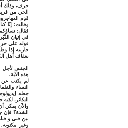
حرف، وذلك أست
الحي من قريش ي
قَدِم المهاجرو
وقالت: إنّا كن
فقال: نساؤكم 
في إتيان الدُّب
قوله على حرف
جاريته إذا وط
بعفاف أهل الكت
الجنس لأجل ال
هذه الآية.
لم يكتب عن ا
النساء والغلم
جعله إيديولو
التكاثر، لكنه 
والآن يمكن أن 
الشدة؟ فإن جو
بين فتى و فتا
وغير مكتوبة.