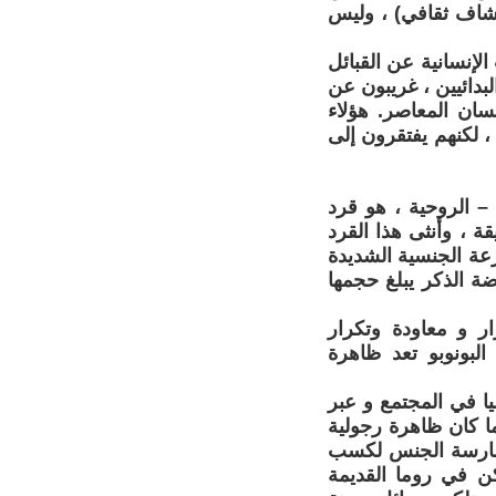
كتشاف ثقافي) ، وليس
لإنسانية عن القبائل
بدائيين ، غريبون عن
سان المعاصر. هؤلاء
، لكنهم يفتقرون إلى
– الروحية ، هو قرد
وبو ، و طوله 150 سنتيمتر تقريبا ، يمارس الجنس كل 35 دقيقة ، وأنثى هذا القرد
النزعة الجنسية الشديدة
ضة الذكر يبلغ حجمها
ر و معاودة وتكرار
لبونوبو تعد ظاهرة
ا في المجتمع و عبر
ا كان ظاهرة رجولية
 لممارسة الجنس لكسب
كن في روما القديمة