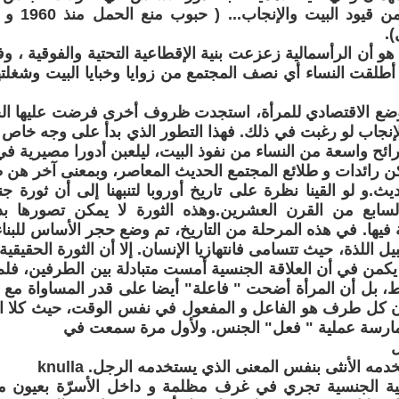
حرية المرأة
.
 هو أن الرأسمالية زعزعت بنية الإقطاعية التحتية والفوقية ، 
 أطلقت النساء أي نصف المجتمع من زوايا وخبايا البيت وشغلت
وضع الاقتصادي للمرأة، استجدت ظروف أخرى فرضت عليها الحد
إنجاب لو رغبت في ذلك. فهذا التطور الذي بدأ على وجه خاص 
ح واسعة من النساء من نفوذ البيت، ليلعبن أدورا مصيرية في
ن رائدات و طلائع المجتمع الحديث المعاصر، وبمعنى آخر هن 
ث.و لو القينا نظرة على تاريخ أوروبا لتنبهنا إلى أن ثورة 
السابع من القرن العشرين.وهذه الثورة لا يمكن تصورها ب
فيها. في هذه المرحلة من التاريخ، تم وضع حجر الأساس للبنا
اللذة، حيث تتسامى فانتهازيا الإنسان. إلا أن الثورة الحقيقية
يكمن في أن العلاقة الجنسية أمست متبادلة بين الطرفين، فلم
، بل أن المرأة أضحت " فاعلة" أيضا على قدر المساواة مع ا
ن كل طرف هو الفاعل و المفعول في نفس الوقت، حيث كلا ال
مارسة عملية " فعل" الجنس. ولأول مرة سمعت في
ل
دمه الأنثى بنفس المعنى الذي يستخدمه الرجل. knulla
لية الجنسية تجري في غرف مظلمة و داخل الأسرّة بعيون