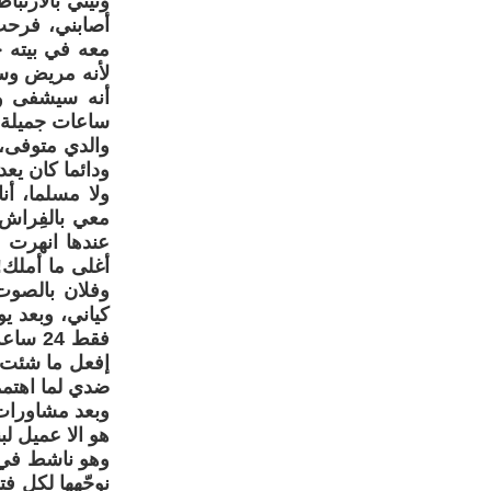
ونيّتي بالارتب
أصابني، فرحت
معه في بيته خ
لأنه مريض وس
أنه سيشفى وس
ساعات جميلة، 
والدي متوفى، 
ودائما كان يع
ولا مسلما، أن
معي بالفِراش؟
عندها انهرت 
أغلى ما أملك! 
وفلان بالصوت
كياني، وبعد يو
إفعل ما شئت، 
ضدي لما اهتم
وبعد مشاورات 
هو الا عميل ل
وهو ناشط في ا
نوجّهها لكل ف