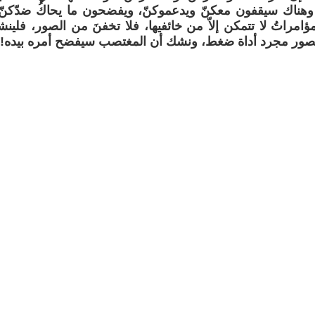
وهناك سيقفون معكنّ ويدعموكنّ، ويفضحون ما يحاكُ ضدّكنّ و
ؤامراتُ لا تتمكن إلاّ من خائفيها، فلا تخفنَ من الصور، فلينش
لصور مجرد أداة ضغط، ونشك أن المغتصب سيفضح أمره بيده!