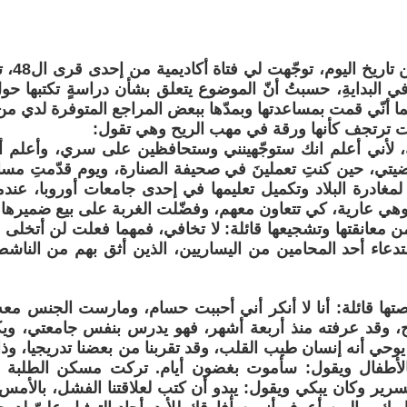
قبل أسبو
 البدايةِ، حسبتُ أنّ الموضوع يتعلق بشأن دراسةٍ تكتبها ح
ّما أنّي قمت بمساعدتها وبمدّها ببعض المراجع المتوفرة لدي من
ت ترتجف كأنها ورقة في مهب الريح وهي تقول:
يك، لأني أعلم انك ستوجّهينني وستحافظين على سري، وأعلم 
تي، حين كنتِ تعملينَ في صحيفة الصنارة، ويوم قدّمتِ مساع
 لمغادرة البلاد وتكميل تعليمها في إحدى جامعات أوروبا، عندما
ي عارية، كي تتعاون معهم، وفضّلت الغربة على بيع ضميرها.
من معانقتها وتشجيعها قائلة: لا تخافي، فمهما فعلت لن أتخلى
دعاء أحد المحامين من اليساريين، الذين أثق بهم من النا
ها قائلة: أنا لا أنكر أني أحببت حسام، ومارست الجنس معه
ج، وقد عرفته منذ أربعة أشهر، فهو يدرس بنفس جامعتي، وي
وحي أنه إنسان طيب القلب، وقد تقربنا من بعضنا تدريجيا، وذا
لأطفال ويقول: سأموت بغضون أيام. تركت مسكن الطلبة فو
سرير وكان يبكي ويقول: يبدو أن كتب لعلاقتنا الفشل، بالأ