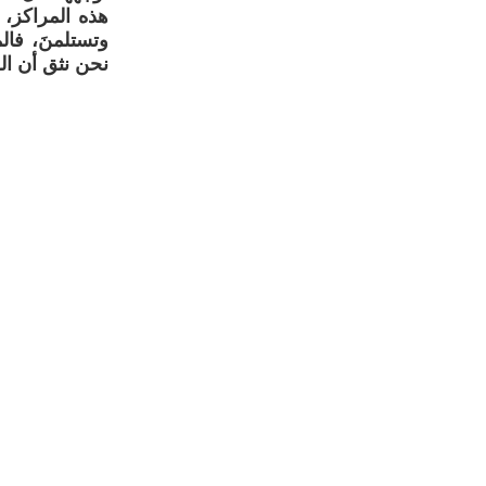
هذه المراكز، 
وتستلمنَ، فالم
نحن نثق أن ا