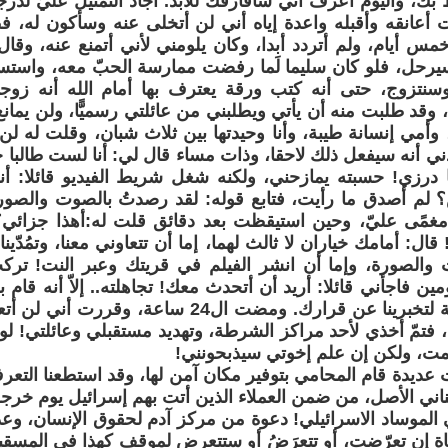
اط بك، واليوم أعرف أني سأفارقك للأبد. أجاد التمثيل عليّ لدرج
 أعانقه وأقبله واعدة إياه أني لن أتخلى عنه وسأكون له،
مس أيام، ولم أتردد أبدا، وكان يلومني لأني أتمنع عنه، وقال
يرحل، فلو كان سليما لَما رفضت ممارسة الحبّ معه، واستس
نتزوج، حتى أنه كتب ورقة يعترف بها أمام الله أنه زو
وقد طلبت منه أن يأتي ويطلبني من عائلتي رسميًّا، ولن يمان
وأمي إنسانة طيبة، وأنا وحيدتها بين ثلاث شبان، وقلت له ل
دني أنه سيفعل ذلك لاحقا، وذات مساء قال لي: أنا لست طالبا
ا درزي! حسبته يمازحني، ولكنه شغل شريط الفيديو قائلا: أن
 لم أصدق ما رأيت، فتابع قوله: لقد رصدتُ بالصوت والصورة 
مغمًى عليّ، وحين استيقظت بعد دقائق قلت له:أهذا جزائي؟
قال: أمامك خياران لا ثالث لهما، إما أن تتعاوني معنا، وتمُدّي
 والصورة، وإما أن انشر الفيلم في قريتك وعبر النت! تركت
مين فاجأني قائلا: أريد أن أتحدث معك! تجاهلته.. إلاّ أنه قام
فقط 24 ساعة لتخبرينا عن قرارك. ومضت ال24 ساعة
فتمّ أخذي لأحد مراكز الشرطة، وتهديد مستقبلي وعائلتي! لو 
مت، ولكن إن علم إخوتي سيذبحونني!
عديدة قام المحامي بتوفير مكان آمن لها، وقد استطعنا التعر
بناني الأصل، من ضمن العملاء الذين أتت بهم إسرائيل يوم خرج
لموساد الاسرائيلي! دعوة من مركز آدم لحقوق الإنسان، وعد
تاة إن تعرّضت، أو تتعرَضُ أو ستتعرض لموقف كهذا في المسقب