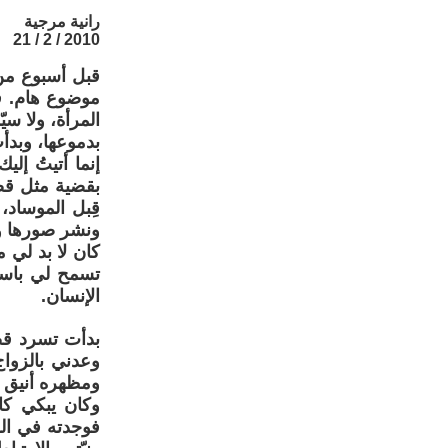
رانية مرجية
2010 / 2 / 21
موضوع هام. في
المرأة، ولا سي
بدموعها، وبدأ
إنما أتيتُ إل
بقضية مثل قضي
قِبل الموساد،
ونشر صورها وه
كان لا بد لي 
تسمح لي باست
الإنسان.
بدأت تسرد قصت
وعدني بالزوا
ومظهره أنيق ي
وكان يبكي كا
فوجدته في ال