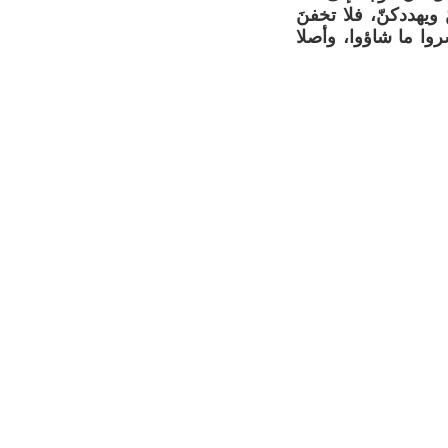
يهددكنّ، فلا تخفنَ
روا ما شاؤوا، وأصلا