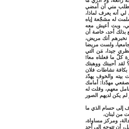
ة رائعة، ولا أدري ما
 فطلب مني أن أمضي
 لي أنه يعرف لماذا،
لمت له مشجّعة إياه
جي، وبت أعيش معه
ع بذلك أحد، خاصة أن
ن نخبرهم أنك مريض،
 جامعيا، ولست مريضا
ظري جيدا، مَن التي
كلّ ما فعلناه معا!
 لقد أحببتك ووهبتك
نا بكافة نشاطات فلان
 بيته والخوف يهدّد
 بصفعي مهدّدا: أمامك
، وقررت أني لن أتعامل معهم، وقلت له
لم يكن لديهم الصور
ف إلى حسام الذي ما
ت من لبنان،
الة، ومركز مساواة،
ل، أن تتوجه إلى أحد