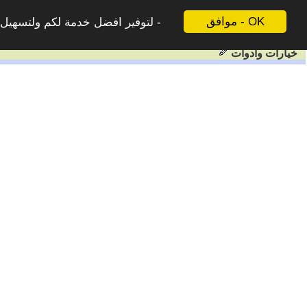
موافق - OK
لتوفير افضل خدمة لكم ولتسهيل ع
خيارات وادوات