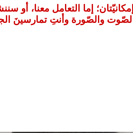
إمكانيّتان؛ إما التعامل معنا، أو سنن
لصّوت والصّورة وأنتِ تمارسينَ ال