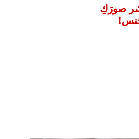
شر صورَكِ
جنس!