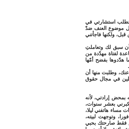
ع من تاريخ اليوم، توجّهت لي فتاة أكاديمية من إحدى قرى ال48، تطلب استشارتي في
ول موضوع العنف ضدّ
 قبل، ولكنها فاجأتني
أن سبق لك وتعاملتِ
دة لفتاة مهدّدة من
 هدّدوها بفضح أمّها
 عنك، وطلبت منها أن
شطين في مجال حقوق
 بمحض إرادتي، لأنه
كبرني بعشر سنوات،
ت مساء هاتفني ليلا،
را، وتوجهت لبيته،
مس فقط صارحتك بحبي