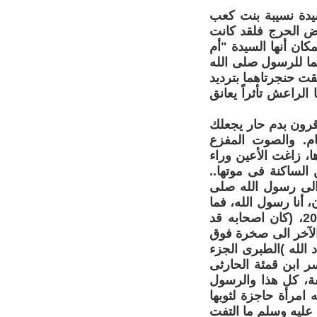
سيدة نسيبة بنت كعب
عض الحرج فلقد كانت
كان أنها السيدة "أم
ما للرسول صلى الله
ت حنجرتاهما بترديد
الراعش تأثراً يعانق
قرون بدم حار يجعلك
م. والصوت المفزع
، زاغت الأعين وراء
 الساكنة فى موتها..
 الى رسول الله صلى
، أنا رسول الله، فما
يعرج اليه أحد، والنبل يأتى إليه من كل ناحية )"الحلبى المجلد الثانى ص205، (كان اصحابه قد
الآخر الى صخرة فوق
د الله )الطبرى الجزء
كسر ابن قمئة الحارثى
فة، كل هذا والرسول
لكثيف خرجت الىه امرأة حاجزة لثوبها
عليه وسلم ما التفت