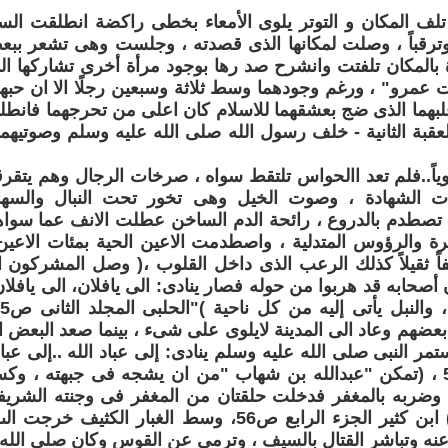
تلف المكان و التوتر يلوى الأمعاء بخطى راكضة انطلقت ال
 وترقباً ، وصلت لمكانها الذى قصدته ، وجلست وهى تشعر بب
ة بالمكان تلفتت وانشرح صد رها بوجود مرأة أخرى تشاركها الم
ت عمرو" ، ورغم وجودهما وسط ثلاثة وسبعين رجلًا الا ان حبه
بهما الذى ضج بعشقهما للاسلام كان اعلى من تحرجهما فانطلق
العقبة الثانية - خلف رسول الله صلى الله عليه وسلم وصوتيهما 
ياً..فلم تعد االحواس تلتقط سواه ، صرخات الرجال وهم يتقر
ات الشهادة ، وصوت الخيل وهى تخور تحت النبال والسها
صطدم بالدروع ، رائحة الدم الساخن عطلت الانف عما سواها
يرة والرؤوس المتدلية ، واصطدمت الاعين الحية بمئات الاعين
يفاً ثقيلاً كذلك الرعب الذى داخل القلوب ،( وصل المشركون
 أصحابه قد هربوا من حوله فصار ينادى: الى يافلان، الى يافلان
عضهم وعاد الى المدينة لايلوى على شىء ، بينما صعد البعض 
ستمر النبى صلى الله عليه وسلم ينادى: إلى عباد الله ..إلى عبا
الثانى، ص519 ، (تمكن "عبدالله بن شهاب "من ان يشجه فى جبهته ، و
ه، وضربه بالمغفر فدخلت حلقتان من المغفر فى وجنته الشري
ينادى أصحابه) ابن كثير الجزء الرابع ص56، وسط الغبار ا
نه وتباشر القتال بالسيف ، وترمي عن القوس وكان صلى الله 