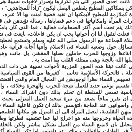
د كانت أحدى الصور التى يتم تكرارها بإصرار لأخوات نسيبة 
ن بسكاكين المطبخ يقطعن البصل ليكون "زاداً للمجاهدين" ،
أة كملازمة للمطبخ لايمكنها ان تفيد قضية أمنت بها الا عبره
ت المرأة وامكانياتها فى دعم قضاياها ، رسالة تؤبدهن فى قع
لك يتم تحت أسم أكثر الصحابيات فعالية ، فما الذى كان بامك
ا فعلت لتقول لنا ان أخواتها يجب ان يكن فاعلات، بايعت فى ندي
اة الجماعة مع الرسول صلى الله عليه وسلم وتستمع لخطبته
ؤل حول وضعية النساء فى الاسلام وأتتها أجابة قرآنية عادل
ابناءها وزوجها للحرب حاملين بصلها المقشر، بل ماتت وهى
بلها الله بالجنة وهى ممتلئة القلب بما أمنت به .
تى كانت تبثنا هذه الصور المزرية لأخوات نسيبة هى ذات الذ
صلة ، فالحركة الأسلامية تعانى – كغيرها من القوى السياسي
يس النساء نظراً لوجودهن فى المجال العام والذى أقتضته ا
ا تقسيم نوعى جديد للعمل نتيجة للحرب والهجرة وخلافه ، و
اسية تسعى للسلطة ان تحلم بذلك دون اشراك النساء ، 
 ان تفرز مناخاً يصعد من نبرة تمجيد العمل المنزلى بحيث 
واصواتهن عند الحاجة ،لتؤسس بذلك ان تكون فاعلية النساء فى
تهن التقليدية، لتصل المرأة الى ان المنزل هو مكانها الطبيع
 الحياة وخروجها منه هو اخراج لها عما تقتضيه فطرتها وطبيع
التحايل بان لاتمنع النساء من العمل بشكل مباشر ولكن بالخلفية
ً فى العادات والتقاليد - والتى تم تلقينهن لها تكن النساء أ