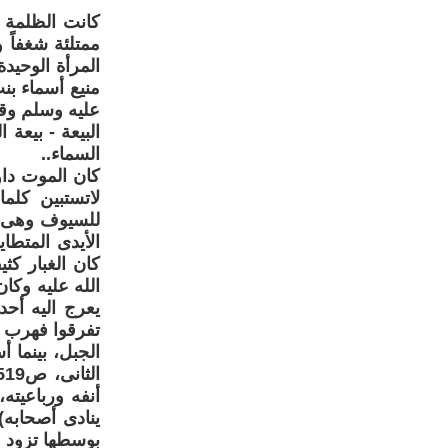
كانت الظلمة 
ممتلئة شغفاً
المرأة الوحيد
منيع أسماء بن
عليه وسلم وقل
البيعة - بيعة 
السماء..
كان الموت داو
لاتستبين كلم
للسيوف وهى ت
الأيدى المتطا
كان الغبار كث
الله عليه وكان
تفرقوا فهرب ب
الجبل، بينما أ
أنفه ورباعيت
بوسطها تزود ع