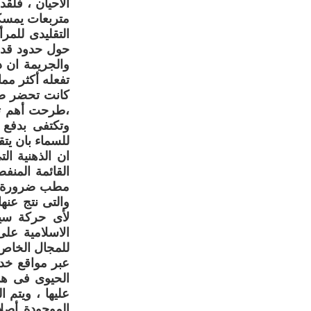
الأحيان ، فلق
متربعات يمسك
التقليدى للمر
حول حدود قدرا
والجريمة ان ذ
تفعله أكثر مم
كانت تحضر صل
،طرحت أهم تسا
وتكتفى بدفع 
للسماء بان يتق
ان الذهنية ال
القائمة المنف
مطب ضرورة تسي
والتى نتج عنه
لأى حركة سي
الاسلامية على
للمجال الخاص 
عبر مواقع خدم
الحيوى فى هذه
عليها ، ويتم 
الموجودة أصلا