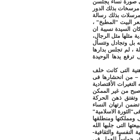
هى صورة نساء يجلسن
 مرسخات بذلك الدور
، مرسلات بذلك رسالة
ر البيت "المطبخ" ،
ان السيدة نسيبة ان
ة مثلها مثل الرجال،
 بل وتجادل وتتسأل
ة ، لم تجلس بدارها
 ترفع يدها الوحيدة
هنية التى كانت خلف
ة – من انحشارها فى
لتغيرات الأقتصادية
اصبح من غير الممكن
وتفتق ذهن الحركة
تضمن ارتهان النساء
"الثورة الاسلامية"
ى ومملكتها ومنطلقها
تها التى جلبها الله
 النفسية والثقافية-
كثر حماساً للعمل فى