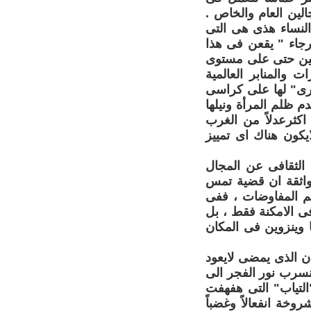
لين العام والخاص .
لنساء هذى هى التى
جاء " يقعن فى هذا
لبين حتى على مستوى
والمنابر العالمية
ورى" لها على كراسى
 ظلم المرأة ونيلها
اكثرعدلاً من الغرب
ايكون هناك اى تمييز
الثقافى عن المجال
 واثقة ان قضية تمس
م المفاوضات ، ففى
فى الامكنة فقط ، بل
ا وينزوين فى المكان
ن الذى يمضى لايعود
ينسرب نور الفجر الى
التياب" التى هفهفت
وخة انفعالاً وغضباً