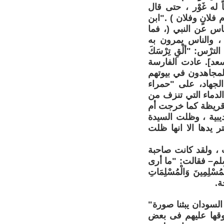
ً له غَوْر ، حتى قال
فلانٍ وفلان ) ."ابن
س عن النبي (، فما
 ، والناس يمرون به
رْس: "ألْقِ تِرْسَكَ
ن سعد]. عادت الفارسة
المجاهدون في بيوتهم
الجهاد، على "حمراء
الدماء التي تنزف من
 قريظة كما خرجت أم
يبية ، وظلت السيدة
ر يدها الا انها ظلت
، ولقد كانت صاحبة
لم– فقالت: "ما أرى
ِينَ وَالْمُسْلِمَاتِ
السودان يبثنا صورة"
تفوقها عليهم فى بعض