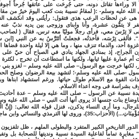
اً الا وراءها تقاتل دونه، حتى جُرِحَت على عاتقها جُرحاً أجوفا
لله عليه وسلم- :( لمقامُ نسيبة بنت كعب اليومَ خيرٌ من مقام 
ى عن لحظات الرعب هذى فتقول: رأيتُنى وقد انكشف النا
ر لا يتمُّون عشرة، وأنا وابناى وزوجى بين يديه نذبّ عنه
ى لا تِرْسَ معي، فرأى رجلاً موليًا معه ترس، فقال ( لصاحب الت
". فألقى تِرْسَه، فأخذتُه، فجعلتُ أتَتَرَّسُ به عن النبي [اب
زوة أحد، والدماء تنزف منها ، وما هي إلا ليلة واحدة قضاها 
ن الجراح، إذ بمنادي الجهاد ينادي في الصباح أن حيّ على 
أم عمارة عليها ثيابها، ولكنها ما استطاعت أن تخرج ، لكثرة 
، لكنها خرجت مع الرسول– صلى الله عليه وسلم – لغزو بني
سول -صلى الله عليه وسلم-؛ لتشهد بيعة الرضوان وصلح الحد
ذات القوة مع الاسلام طوال حياتها. ورغم استشهاد ابناها وبت
ف بشراسة فى وجه اعداء الاسلام.
دة نسيبة عن الرسول – صلى الله عليه وسلم – عدة أحاديث 
ضاع بنات جنسها اذ يروى أنها أتت النبي – صلى الله عليه وس
ال، وما أرى النساء يذكرن، فنزل قوله الله تعالى: (إِنَّ الْمُسْلِم
) (الأحزاب:35)، وروى لها الترمذي والنسائي وابن ماجة.
لدور التاريخى الكبير المتفرد والبطولى الملهم ، ظل تلفزيون 
 مغايرة تماماً لفاعلية السيدة نسيبة ونديتها للصحابة بل و