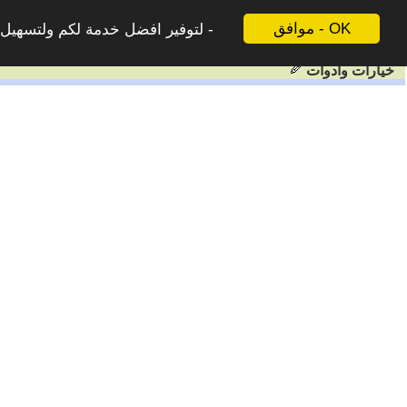
موافق - OK
لتوفير افضل خدمة لكم ولتسهيل ع
خيارات وادوات