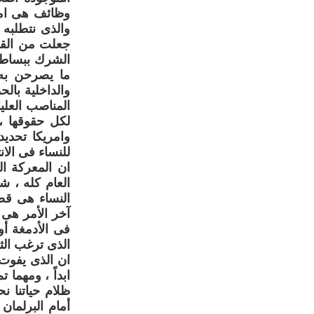
وظائف هى امت
والذى نتطلبه
جعلت من القا
الشرك ببساطة 
ما يصرحن به 
والداخلية بال
المناصب العلي
لكل حقوقها ،
وامريكا تحديد
للنساء فى الان
ان المعركة ا
العام كله ، ش
النساء هى قض
آخر الأمر هى 
فى الأدمغة أو
الذى ترغب الثق
ان الذى يفوت
ابداً ، ومهما
ظلام حياتنا 
أمام البرلمان