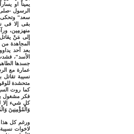
يميناً او يسار
الرسول -صلى ا
سعد" وتحكى ه
بقى إلا فى نف
منهزمِين، ورآن
إلى مَنْ يقاتل
المجاهدة من غ
بعد أحد يداوو
الأسد"، فشدت 
جسدها الطاهر
عمارة مع الر
نسيبة تقاتل ب
متحشدة للوقو
كما روت السي
فكر مشغول باو
كل شيء إلا للرج
وَالْمُؤْمِنِينَ وَالْمُؤْمِنَاتِ...
ورغم كل هذا ا
لاخوات نسيبة"