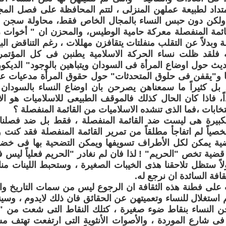
داد لطبيعة عملهن المنزلى ، لتتم المحافظة على فصل المجا
 ولكن دون حبس النساء بالمجال الخاص فقط، محاولة سجن ا
ئمة المنفصلة معركة حامية الوطيس، والمحزن ان " أخوات ر
وبدلاً عن التقلب منفلتات يتقافزن مهللات ، رغم التناقض ا
فلقد ظلت نساء الحركة الاسلامية يطنبن فى كل المؤتمرات 
حديث حول اوضاع المرأة فى السودان ويتباهين بالوجود" الديك
ا و"يقفن فى حلوق المتحدثات" حول حقوق المرأة مدعيات عدم
 بل كثيراً ما سمعناهن يصرحن بان اوضاع النساء بالسودان 
اً، فاذا كان الحال كذلك فالموقف الطبيعى للاسلاميات هو ال
تخابات ،فما الذى تنشده الاسلاميات من القائمة المنفصلة ؟
لكبيرة هى ليست ضد القائمة المنفصلة ، فقط بل ضد فصلنا 
خصياً لم اتفاجأ مطلقاً من تمرير القائمة المنفصلة فقد كنت
ية يمكن لكل الأطراف تسويفها ويمكن التضحية بها فى خض
قضية تخص "الحريم" ! لذا فان لم نغادر "الحريم فعلياً ليس 
لاً ستظل تلاحقنا هذى الخيبات الصغيرة ، وستحبط اللينات من
افة السائدة ان نرجع له.
 على فطنة هذه الثقافة ان الرجوع ليس من سمات التاريخ وا
 تم استغلال للنساء وتعميتهن عن الحقائق فان ذلك لايدوم ، وس
نحن النساء بنقاط ضوء صغيرة ، كتلك النقاط التى شعت من "
 فى شارع الموردة ، والأصوات الأنثوية التى ارتفعت تهتف مشر