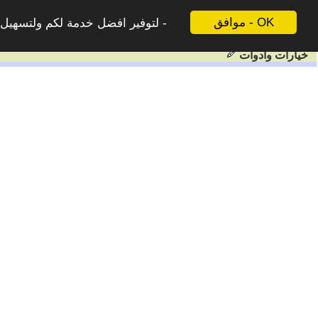
موافق - OK
لتوفير افضل خدمة لكم ولتسهيل ع
خيارات وادوات