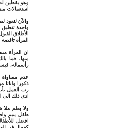
وهو يقطين له
استعمالات منز
والآن لنعود ل
واحدة تنطبق ع
الأطلاق القبول
المرأة تاقصة 
ان المرأة مست
منها، فما با
رأسماله، فيست
عدم مساواة ا
ذكورا واناثا 
رب العمل بأي
ادى ذلك الى اس
طفل يتيم واطف
افضل للأطفال
كعمال في المز