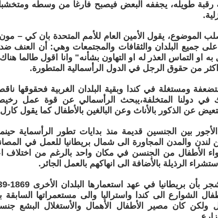
 رقبة طويله، يجففه البعض فيصبح فارغا من وسطه ومتخشبا 
لية.
صلب الموضوع، يقول الأمين العام للأمم المتحدة بان كي – مون
لى جميع البلدان والثقافات والمجتمعات وهي: أن العنف ضد 
 به او التماس العذر له او التهاون بشأنه" وانا اقول طالما هن
اكثر من حقوق الرجل في الدول الرأسمالية المتطورة.
ضعفة ومستغلة في كندا وبقية البلدان الغربية فحقوقها ناقص
لك في دولنا المتخلفة،يبحث الرأسمالي عن قوة عمل رخي
عيض عن الذكور بالأناث وعن البالغين بالأطفال كما يقول كار
لأجور بين الجنسين قديمة منذ بدايات تطور الرأسماية حينم
من لندن والمدن المجاورة الى شمال بريطانيا للعمل في المصا
واء الأطفال من الجنسن في مكان واحد بالرغم من اختلاف ا
تشراء الرذيلة بالأضافة الى انهاكهم بالعمل الجائر.
ال الشوارع الى كندا واستراليا والى مستعمراتها السابقة بال
 ولكن كان مصير الأطفال الأهمال والأستغلال البشع جنسي
ارع.