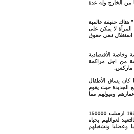
من الخارج وله عدة
" هناك حقيقة عالمية
المرأة لا يمكن على
اك استغلال تبقى حقوق
ة وخاصة الأقتصادية
صة من اجل مراكمة
ل ماركس.
ا كان يساق الأطفال
نع الجديدة حيث يقوم
عمارهم وميولهم مما
ولا يعلم ملا شجر بأن بريطانيا في عهد استعمارها البلدان الأخرى 1869-1939 ارسلت 150000
تعهد لعوائلهم بحياة
ا وعضليا وتشغيلهم