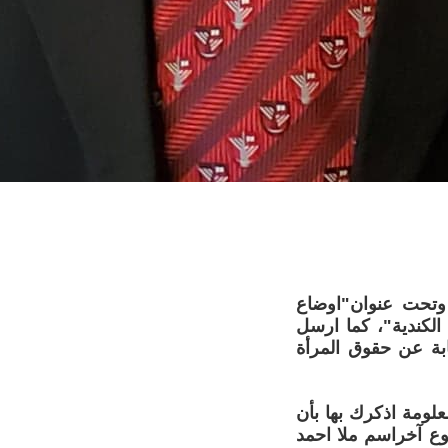
ملا شجرعلى مقالي المنشور في الحوار المتمدن بتاريخ 8-3-2010 وتحت عنوان"اوضاع
 الكندية"، كما ارسل
بة عن حقوق المرأة
لومة اذكرك بها بأن
وع آخراسم ملا احمد