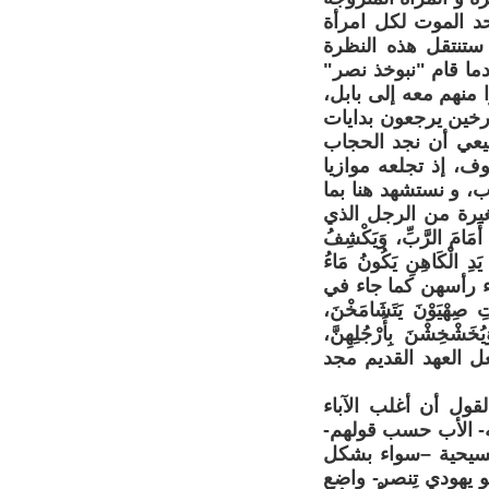
حد الموت لكل امرأة
ستنتقل هذه النظرة
دما قام "نبوخذ نصر"
 كبيرا منهم معه إلى بابل،
ؤرخين يرجعون بدايات
طبيعي أن نجد الحجاب
ف، إذ تجلعه موازيا
ب، و نستشهد هنا بما
يرة من الرجل الذي
الْكَاهِنُ الْمَرْأَةَ أَمَامَ الرَّبِّ، وَيَكْشِفُ
 يَدِ الْكَاهِنِ يَكُونُ مَاءُ
طاء رأسهن كما جاء في
لِ أَنَّ بَنَاتِ صِهْيَوْنَ يَتَشَامَخْنَ،
خَشْخِشْنَ بِأَرْجُلِهِنَّ،
، لقد جعل العهد القديم مجد
قول أن أغلب الآباء
له- الأب حسب قولهم-
لمسيحية –سواء بشكل
و يهودي تنصر- واضع