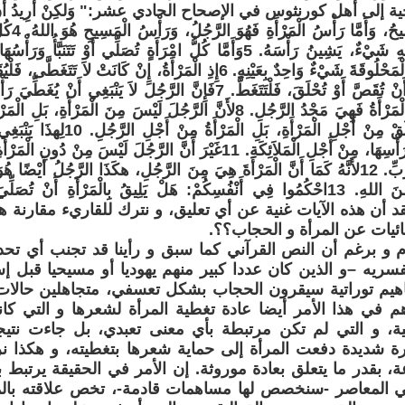
إلى أهل كورنثوس في الإصحاح الحادي عشر:" وَلكِنْ أُرِيدُ أَنْ تَعْلَم
رَجُل هُوَ 
وَلَهُ عَلَى رَأْسِهِ شَيْءٌ، يَشِينُ رَأْسَهُ. 5وَأَمَّا كُلُّ امْرَأَةٍ تُصَلِّي أَوْ ت
رَأْسَهَا، لأَنَّهَا وَالْمَحْلُوقَةَ شَيْءٌ وَاحِدٌ بِعَيْنِهِ. 6إِذِ الْمَرْأَةُ، إِنْ كَ
قَبِيحًا بِالْمَرْأَةِ أَنْ تُقَصَّ أَوْ تُحْلَقَ، فَلْتَتَغَطَّ. 7فَإِنَّ الرَّجُلَ لاَ ي
الرَّجُلَ لَمْ يُخْلَقْ مِنْ أَجْلِ الْمَرْأَ
سُلْطَانٌ عَلَى رَأْسِهَا، مِنْ أَجْلِ الْمَلاَئِكَةِ. 11غَيْرَ أَنَّ الرَّجُلَ لَيْسَ
الرَّجُلِ فِي الرَّبِّ. 12لأَنَّهُ كَمَا أَنَّ الْمَرْأَةَ هِيَ مِنَ الرَّجُلِ، هكَذَا الرَّجُلُ أَيْضً
الأَشْيَاءِ هِيَ مِنَ اللهِ. 13احْكُمُوا فِي أَنْفُسِكُمْ: هَلْ يَلِيقُ بِالْمَرْأَةِ أَن
نعتقد أن هذه الآيات غنية عن أي تعليق، و نترك للقاريء مقارنة ه
ئيات عن المرأة و الحجاب؟؟.
م و برغم أن النص القرآني كما سبق و رأينا قد تجنب أي تحد
ريه –و الذين كان عددا كبير منهم يهوديا أو مسيحيا قبل إسل
هيم توراتية سيقرون الحجاب بشكل تعسفي، متجاهلين حالات
م في هذا الأمر أيضا عادة تغطية المرأة لشعرها و التي ك
بية، و التي لم تكن مرتبطة بأي معنى تعبدي، بل جاءت نتي
رة شديدة دفعت المرأة إلى حماية شعرها بتغطيته، و هكذا نرى
، بقدر ما يتعلق بعادة موروثة. إن الأمر في الحقيقة يرتبط 
مي المعاصر -سنخصص لها مساهمات قادمة-، تخص علاقته بال