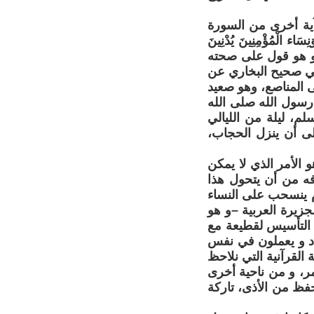
آية أخرى من السورة
تِكَ وَنِسَاء الْمُؤْمِنِينَ يُدْنِينَ
َّحِيمًا". و هو قول على صحته
ي صحيح البخاري عن
ى المناصع، وهو صعيد
رسول الله صلى الله
، ليلة من الليالي
لى أن ينزل الحجاب،
 الأمر الذي لا يمكن
وفه من أن يتحول هذا
 ينسحب على النساء
جزيرة العربية –و هو
 التأسيس لقطيعة مع
دد و يعملون في نفس
لقرآنية التي نلاحظ
مر، و من ناحية أخرى
فظ من الأذى، تاركة