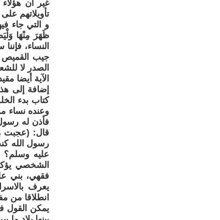
غير أن هؤلاء
و التي جاء فيها:" قُ
ظَهَرَ مِنْهَا و
النساء، فإننا
جيب القميص مف
الصدر لا للشع
الآية أيضا مق
إضافة إلى هذ
كتاب بدء الخ
وعنده نساء من
فأذن له رسول
قال: (عجبت م
رسول الله كنت
عليه وسلم؟ ق
الشخصي يؤكد 
فقهي، بني عل
يعرف بالاسرائ
انطلاقا من مفا
يمكن القول ف
بينها بلاد ما 