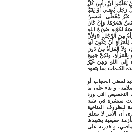
ُوا أَنَّ رَأْسَ كُلِّ
الْمَسِيحُ، وَأَمَّا رَأْسُ الْمَرْأَةِ فَهُوَ الرَّجُلُ، وَرَأْسُ الْمَسِيحِ هُوَ اللهُ. 4كُلُّ رَجُل يُصَلِّي أَوْ يَتَنَبَّأُ
َتَنَبَّأُ وَرَأْسُهَا غَيْرُ مُغُطَّى، فَتَشِينُ
انَتْ لاَ تَتَغَطَّى، فَلْيُقَصَّ شَعَرُهَا. وَإِنْ كَانَ
َنْبَغِي أَنْ يُغَطِّيَ رَأْسَهُ لِكَوْنِهِ صُورَةَ اللهِ
وَمَجْدَهُ. وَأَمَّا الْمَرْأَةُ فَهِيَ مَجْدُ الرَّجُلِ. 8لأَنَّ الرَّجُلَ لَيْسَ مِنَ الْمَرْأَةِ، بَلِ الْمَرْأَةُ مِنَ الرَّجُلِ. 9وَلأَنَّ
ةِ، بَلِ الْمَرْأَةُ مِنْ أَجْلِ الرَّجُلِ. 10لِهذَا يَنْبَغِي لِلْمَرْأَةِ أَنْ يَكُونَ لَهَا
 مِنْ دُونِ الْمَرْأَةِ، وَلاَ الْمَرْأَةُ مِنْ دُونِ
ا هُوَ بِالْمَرْأَةِ. وَلكِنَّ جَمِيعَ
ْ تُصَلِّيَ إِلَى اللهِ وَهِيَ غَيْرُ
ذه الكلمات بما يتفوه
يد لمعنى الحجاب أو
امه- و بناء على ما
 التخصيص التي ورد
انت منتشرة في شبه
جة للظروف المناخية
 أن الأمر لا يتعلق
بأزمة حقيقية يشهدها
ماضي، و قدرته على