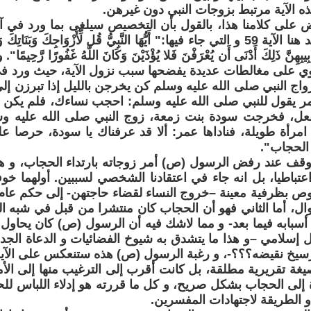
 الآية مرتبط بزوجات النبي دون غيرهن.
ض على كلامنا هذا، بالقول بأن التخصيص سيلغى بما ورد في 
نفسها، و نقصد هنا الآية 59 و التي جاء فيها:" أَيُّهَا النَّبِيُّ قُل لِّأَزْوَاجِكَ وَبَنَا
ابِيبِهِنَّ ذَلِكَ أَدْنَى أَن يُعْرَفْنَ فَلا يُؤْذَيْنَ وَكَانَ اللَّهُ غَفُورًا ر
وي على مغالطات عديدة يفضحها سبب نزول الآية، حيث ورد ف
واج النبي صلى الله عليه وسلم كن يخرجن بالليل إذا تبرزن إل
مر يقول للنبي صلى الله عليه وسلم: احجب نساءك، فلم يكن 
عل، فخرجت سودة بنت زمعة، زوج النبي صلى الله عليه وسلم
مرأة طويلة، فناداها عمر: ألا قد عرفناك يا سودة، حرصا ع
 الحجاب".
 نتوقف عند رفض الرسول (ص) أمر زوجاته بارتداء الحجاب، و هو
اعتباطيا، بل انه جاء في اعتقادنا الشخصي لسببين. أولهما خ
ص بظرفية معينة –خروج النساء لقضاء حاجتهن- إلى حكم عام
ال، أما الثاني فهو أن الحجاب كان منتشرا من قبل في شبه ال
سبابه فيما بعد- و مما لاشك فيه أن الرسول (ص) كان يحاول
ل إسلامي –و هذا ما يتشدق به شيوخ الفضائيات و الدعاة الج
يخ نقيضه؟؟؟-، و رغبة الرسول (ص) هذه ستنعكس على الآية ا
بصيغة تقريرية مطلقة، بل كانت أقرب إلى الترغيب منها إلى الأ
 إلى الحجاب بشكل صريح، و كل ما قررته هو إدلاء اللباس للح
 الطريقة لاجتهادات المفسرين.