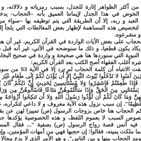
من أكثر الظواهر إثارة للجدل، بسبب رمزياته و دلالاته، و إ
خوض في هذا الجدل لإيماننا العميق بأنه –الحجاب- يدخ
العبد و ربه، إلا أن الطريقة التي يتم توظيفه بها –سواء
ا لتخصيص هذه المساهمة لإظهار بعض المغالطات التي يلجأ إل
و مشرعوه.
لحجاب على بعض الآيات الواردة في القرآن الكريم، غير أن هذ
اد يكون قطعيا، و ذلك ما سنوضحه في الآتي، غير أنه قبل ذ
 النبوية التي سنوردها هنا هي صحيحة و واردة في صحيح البخا
تبره أغلب الفقهاء أصح الكتب بعد القرآن الكريم:
لعل أول ما يلفت الانتباه أ
ذِينَ آمَنُوا لا تَدْخُلُوا بُيُوتَ النَّبِيِّ إِلاَّ أَن يُؤْذَنَ لَكُمْ إِلَى طَعَامٍ غَيْرَ ن
ا فَإِذَا طَعِمْتُمْ فَانتَشِرُوا وَلا مُسْتَأْنِسِينَ لِحَدِيثٍ إِنَّ ذَلِكُمْ كَانَ يُؤ
ا يَسْتَحْيِي مِنَ الْحَقِّ وَإِذَا سَأَلْتُمُوهُنَّ مَتَاعًا فَاسْأَلُوهُنَّ مِن وَرَ
بِهِنَّ وَمَا كَانَ لَكُمْ أَن تُؤْذُوا رَسُولَ اللَّهِ وَلا أَن تَنكِحُوا أَزْوَاجَهُ مِن 
لَّهِ عَظِيمًا". إن سبب نزول هذه الآية معروف و لا داعي لتكراره،
م الحجاب هنا خاص بزوجات الرسول (ص) تمييزا لهن عن بقية 
خصوص السبب لا بعموم اللفظ، و هذه الخصوصية يؤكدها ح
ي فيه أنس قصة زواج الرسول (ص) بصفية "... فقال المس
مما ملكت يمينه، فقالوا: إن حجبها فهي من أمهات المؤمنين، وإ
ومد الحجاب بينها و بين الناس". و هو الأمر الذي لا يدع مجا