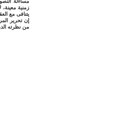
مساءلة النصو
زمنية معينة، ل
يتنافى مع العق
إن تحرير المر
من نظرته الدو