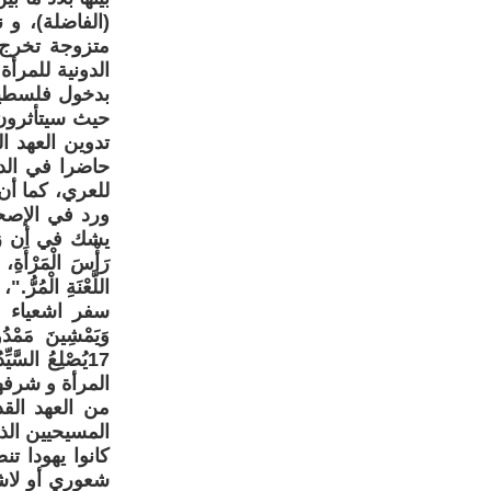
(الفاضلة)، و 
متزوجة تخرج 
الدونية للمرأة
حيث سيتأثرون 
تدوين العهد ا
حاضرا في الدي
للعري، كما أن
ورد في الإصح
رَأْسَ الْمَرْأَةِ، و
اللَّعْنَةِ ال
وَيَمْشِينَ مَمْدُو
17يُصْلِعُ الس
المرأة و شرفه
من العهد القد
المسيحيين الذ
كانوا يهودا ت
شعوري أو لاش