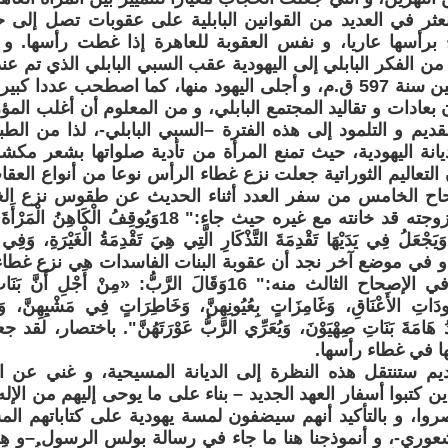
نعثر في العديد من القوانين البابلية على عقوبات تصل إلى 
برأسها عاريا، و نفس العقوبة للعاهرة إذا غطت رأسها. و 
 من الفكر البابلي إلى اليهودية عقب السبي البابلي الذي تم عن
بدخول فلسطين سنة 597 ق.م، و أجلى اليهود منها، كما اصطحب عددا
بعادات و تقاليد المجتمع البابلي، و من المعلوم أن أغلب الم
لقديم و التلمود إلى هذه الفترة –السبي البابلي-، لذا من ال
انة اليهودية، حيث تمنع المرأة من تأدية صلواتها بشعر مكشو
 التعاليم الثوراتية جعلت نزع غطاء الرأس نوعا من أنواع العقا
اح الخامس من سفر العدد أثناء الحديث عن طقوس نزع الغ
يشك في أن زوجته قد خانته مع غيره حيث جاء:" 18وَيُوقِفُ 
َيَجْعَلُ فِي يَدَيْهَا تَقْدِمَةَ التَّذْكَارِ الَّتِي هِيَ تَقْدِمَةُ الْغَيْرَةِ، وَفِي
ْمُرُّ."، و في موضع آخر نجد أن عقوبة البنات الفاسدات هي نزع غ
سفر اشعياء في الإصحاح الثالث منه:" 16وَقَالَ الرَّبُّ: «مِنْ أَجْ
دَاتِ الأَعْنَاقِ، وَغَامِزَاتٍ بِعُيُونِهِنَّ، وَخَاطِرَاتٍ فِي مَشْيِهِنَّ، وَيُ
َّيِّدُ هَامَةَ بَنَاتِ صِهْيَوْنَ، وَيُعَرِّي الرَّبُّ عَوْرَتَهُنَّ". باختصار
ا في غطاء رأسها.
يم ستنتقل هذه النظرة إلى الديانة المسيحية، و غني عن ال
ين كتبوا أسفار العهد الجديد – بناء على ما يوحى إليهم من الإ
نصروا، و بالتأكيد أنهم سيضفون لمسة يهودية على كتاباتهم ا
عوري-، و أنموذجنا هنا ما جاء في رسالة بولس الرسول –و ه