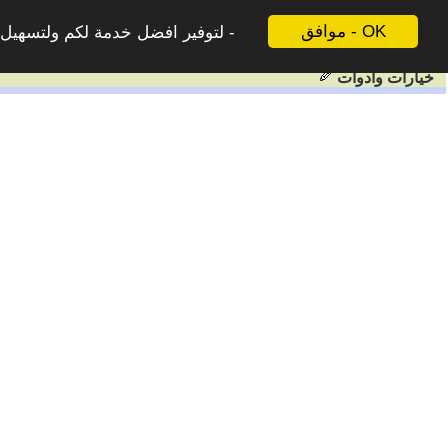
موافق - OK
لتوفير افضل خدمة لكم ولتسهيل ع
خيارات وادوات