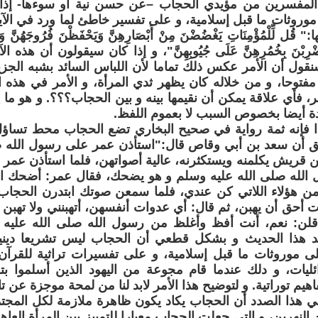
 المفسرين من مؤيدي الحجاب –عن حسن نية أو سوءها- إذا ك
ل لِّلْمُؤْمِنَاتِ يَغْضُضْنَ مِنْ أَبْصَارِهِنَّ وَيَحْفَظْنَ فُرُوجَهُنَّ وَلا يُبْ
َلْيَضْرِبْنَ بِخُمُرِهِنَّ عَلَى جُيُوبِهِنَّ"، و إذا كان سيقولون أن ه
 سنقول أن الأمر عكس ذلك تماما لأن اللباس السائد بشبه الجزي
توحا، و من خلاله كان يظهر ثدي المرأة، و الأمر في هذه ال
ر، فأي علاقة يمكن أن نقيمها بينه و بين الحجاب؟؟؟. و هو ما ي
يدة أيضا بخصوص السبب لا بعموم اللفظ.
ا فإنه ثمة رواية في صحيح البخاري تضع الحجاب محط تساؤل
لق أن سعد بن أبي وقاص قال:"استأذن عمر على رسول الله ص
 قريش يكلمنه ويستكثرنه، عالية أصواتهن، فلما استأذن عمر 
 الله صلى الله عليه وسلم و هو يضحك، فقال عمر: أضحك ال
ن هؤلاء اللاتي كن عندي، فلما سمعن صوتك ابتدرن الحجاب)
 أحق أن يهبن، ثم قال: أي عدوات أنفسهن، أتهبنني ولا تهبن 
لن: نعم، أنت أفظ وأغلظ من رسول الله صلى الله عليه و
هذا الحديث و بشكل قطعي أن الحجاب ليس تشريعا دينيا 
ى موروثات ما قبل إسلامية، و على تفسيرات تراثية للقرآن
ليات، و دلك عندما قام مجوعة من اليهود الذين أسلموا بتفس
هيم توراتية. و لتوضيح هذا الأمر لابد لنا من لمحة موجزة عن ت
ي هذا الصدد أن الحجاب يكاد يكون ظاهرة ملازمة لكل المجت
بين النهرين، و التي جعلت الحجاب معيارا للتمييز بين المرأة العا