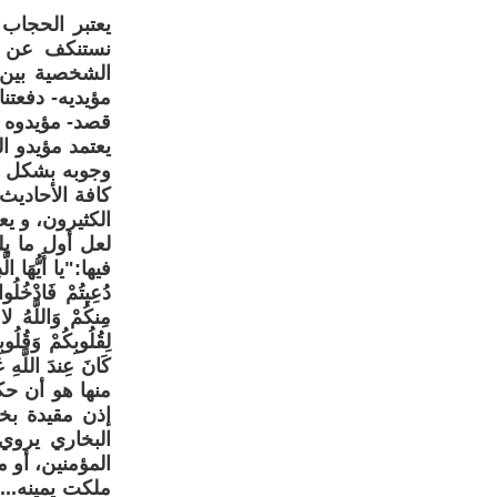
يعتبر الحجاب 
نستنكف عن ال
الشخصية بين 
مؤيديه- دفعتن
قصد- مؤيدوه 
يعتمد مؤيدو ا
وجوبه بشكل يك
كافة الأحاديث
الكثيرون، و يع
فيها:"يا أَيُّهَا الَّ
دُعِيتُمْ فَادْخُلُو
مِنكُمْ وَاللَّهُ ل
لِقُلُوبِكُمْ وَقُلُو
كَانَ عِندَ ال
منها هو أن حك
إذن مقيدة ب
البخاري يرو
المؤمنين، أو 
ملكت يمينه...