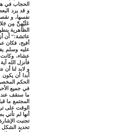
الحجاب في هذه
و قد يرد البع
عَلَيْهِنَّ مِن جَل
الظاهرية ينط
عائشة:" أن أز
أفيح، فكان ع
عليه وسلم يف
عشاء، وكانت ا
فأنزل الله آية
و لابد لنا أن
أبدا أن يكون 
الحكم المخصو
في جميع الأحو
ما سنقف عند أ
المجتمع ما قب
الوقت على ترس
أنها لم تأتي 
تجنبت الإشارة
تحديد الشكل و