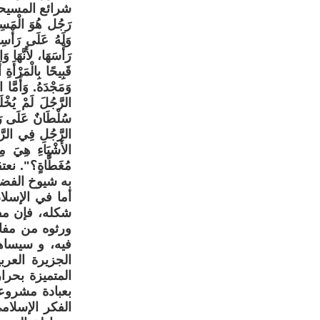
شرائع المسيحية 
مُغَطَّاةٍ؟". 
به شيوخ الفضا
أما في الإسلا
شكله، فإن مفس
ورثوه من مفا
فيه، و سيساه
الجزيرة العر
المتميزة بحرا
بعبادة مشروعة
الفكر الإسلا