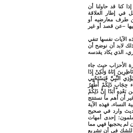
ذا كنا قد حاولنا أن
ل في إطار العلاقة
 من طرف معارضيه أو
يها –عن قصد أو غير
ه الآيات نفسها تنفي
لك لابد أن نوضح أن
ري، الذي يكاد يقدسه
ن كلمة الحجاب لم ترد إلا في الآية 53 من سورة الأحزاب حيث جاء
َاظِرِينَ إِنَاهُ وَلَكِنْ إِذَا
ْذِي النَّبِيَّ فَيَسْتَحْيِي
اء حِجَابٍ ذَلِكُمْ أَطْهَرُ
بَعْدِهِ أَبَدًا إِنَّ ذَلِكُمْ
 غير أن أهم ما نستنتج
النساء، فهذه الآية
ديث وارد في صحيح
لمون: إحدى أمهات
ن لم يحجبها فهي مما
لا للشك في أن تشريع