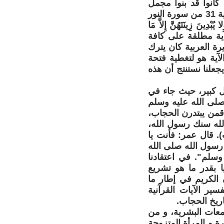
انوا قد بنوا مجمل
تأويلاتهم على موروثات ما قبل إسلامية، و على تفسير خاطئ لما ورد في الآية 31 من سورة النور
دِينَ زِينَتَهُنَّ إِلاَّ مَا
ذه الآية مطلقة على كافة
رة العربية كان يترك
آية هو لتغطية فتحة
جعلنا نستنتج أن هذه
 كبير، حيث جاء في
لى الله عليه وسلم
قمن يبتدرن الحجاب،
له سنك رسول الله،
. قال عمر: فأنت يا
رسول الله صلى الله
سلم". في اعتقادنا
بقدر ما هو تشريع
 الكريم في إطار ما
ير الآيات القرآنية
اريخ الحجاب.
معات البشرية، و من
هرة و المرأة المتزوجة