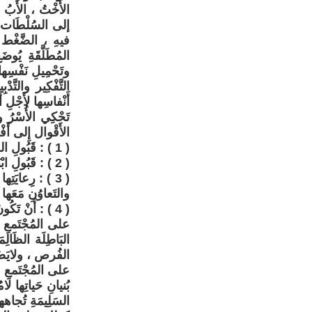
الأُخْتُ ، الأَبُ ،
إلى السُلْطَات ، كُل
فيهِ ، الضَّغْط ه
المُطَلَّقَةِ يُو
وتَحْمِيلِ نَفْسِ
التَّفْكِير والتَّد
أَنْفاسِها لأَجْلِ 
تَحْكِي الأُسْرُ وت
الأَقْوال إِلى أَفْع
( 1 ) : قَبُولِ الطَلاق كَحَلٍّ قَائِم .
( 2 ) : قَبُولِ ابْنَتهم ومَحَبَّتها بِوَضْعِها الجَدِيد كَمُطَلَّقَة .
( 3 ) : رِعايَتِه
والتَعاوُنِ مَعَها و
( 4 ) : أَنْ تَكُونَ هي هَدَفَهُم الأَوَّل والأَهَمّ ولَيْسَ ما يَتَهَرَّأُ بِهِ المُجْتَمع ( الآخرون ) عن المُطَلَّقاتِ .
على المُجْتَمعِ أَ
البَاطِلَة الظَالِ
الفُرص ، ولايَضَعُ
على المُجْتَمعِ مُسَ
بُنيانِ حَياتِها لام
السَلِيمَةِ تُجاهه