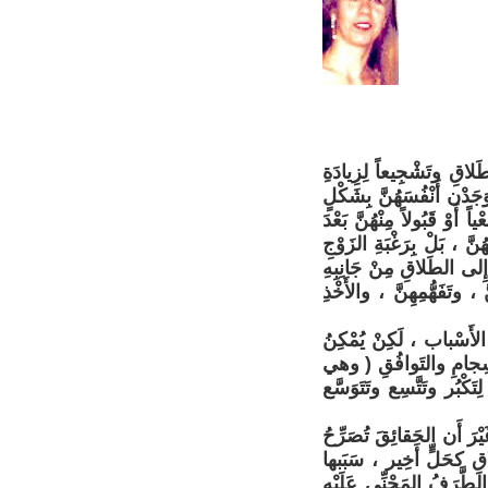
اقِ وتَشْجِيعاً لِزِيادَةِ
َجَدْن أَنْفُسَهُنَّ بِشَكْلٍ
قَبُولاً مِنْهُنَّ بَعْدَ
َ ، بَلْ بِرَغْبَةِ الزَوْجِ
 إِلى الطَلاقِ مِنْ جَانِبِهِ
وتَفَهُّمِهِنَّ ، والأَخْذِ
لأَسْباب ، لَكِنْ يُمْكِنُ
نْسِجامِ والتَوافُقِ ( وهي
كْبُر وتَتَّسِع وتَتَوَسَّع
َيْرَ أَن الحَقائِقَ تُصَرِّحُ
قِ كحَلٍّ أَخِير ، سَبَبها
الطَّرَفُ المَجْنِّي عَلَيْه