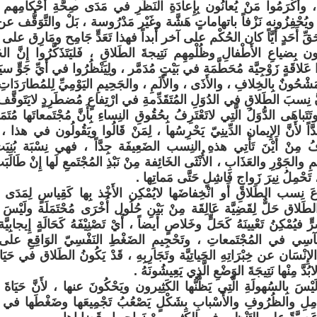
وأَكْرَمُوا مَنْ يُعانُون بِإِعادَةِ النَظَرِ في مَدَى صِحَّةِ أَحْكامِهم قَبْ
حَ ويُحْفِزُونه نَزْفاً باتهاماتٍ هَشَّة وغَيْر مَدْرُوسة ، بَلْ والتَّوَقُّف عن 
حَقِّ أَحَدٍ أَيَّاً كان الحُكْم على آخر أَبداً فهذا تَعَدٍّ جَامِح ومَارِق على حَ
بَّثُون بِضياعِ الأَطْفالِ وظُلْمِهِم نَتِيجةَ الطَلاقِ ، فَليَتَذَكَّرُوا إِنَّ
َلاقَةٍ زَوْجِيَّة مُحَطَّمَة في بَيْتٍ مُدَمَّر ، ولِيَنْظُرُوا في أَيِّ جَوٍّ سيَتَ
مَشْحُونٌ بِالخِلافِ ، والأَذَى ، والأَلَمِ ، والجَحِيمِ اليَوْمِيِّ لِلمُطارَدَاتِ ا
ِنَّ نِسبَ الطَلاقِ في الدُوَلِ المُتَقَدِّمةِ في ارْتِفاعٍ مُضطَرِدٍ لايَتَوقَّف
َتَباهَى الدُّوَلُ الَّتِي لاتَعْتَرِفُ بِحُقُوقِ النِساءِ بِأَنَّ مُجْتَمعاتَها 
اً لأَنَّ الإِيمان الدِّينِيّ يَحْرِسُها ، لِمَنْ قَالُوا ويَقُولُون في هذا ، عَلَ
ُ مِنْ أَيْنَ تَأْتِي هذهِ النِسب الضَعِيفَة جِدَّاً ، فهي نِسْبَة بُنِيَت
ْمِ والجَوْرِ والعَذَابِ ، الأُنْثَى الخَائِفة مِنْ نَبْذِ المُجْتَمعِ لَها إِنْ طَال
تَحْمِلُ نِيرَ زَواجٍ فَاشِلٍ حَتَّى مَماتِها .
ِفاعَ نِسب الطَلاقِ أَو انْخِفاضَها لايُمْكِن الأَخْذ بِها كَقِياسٍ لِمَدَى ت
الطَلاق حَلٌّ لِقَضِيَّة عَالِقَة مِنْ بَيْنِ حُلُول أُخْرَى مُحْتَمَلَة ولَيْسَ ش
شَرٍّ فيُمْكِنُ تَعْيينَهُ كَحَلٍّ وخَلاصٍ أَيضاً ، أَيْ تَصْنِيْفَهُ كَحَالَةٍ إِيجابِيَّ
آسِي في المُجْتَمعاتِ ، وتَحْجِيمِ الضَغْطِ النَفْسِيّ الوَاقِعِ على الأ
إِنْسَان عن خِبْرَاتِهِ الحَياتِيَّة وتَجَارِبِهِ ، قَدْ يَكُونُ الطَلاق في حَيَ
بُدَّ مِنْها نَتِيجَةَ الوَضْعِ الَّذِي يَعِيشُونَهُ .
لَيْسَ بِالسُهولَةِ الَّتِي يَظُّنُّها الكَثِيرون ويَحْكُونَ عنها ، لأَنَّ حَيَاةَ
ِلِ والظُرُوفِ والأَسْبابِ بِشَكْلٍ يَصْعُبُ تَجْمِيعَها وضَغْطَها في ق