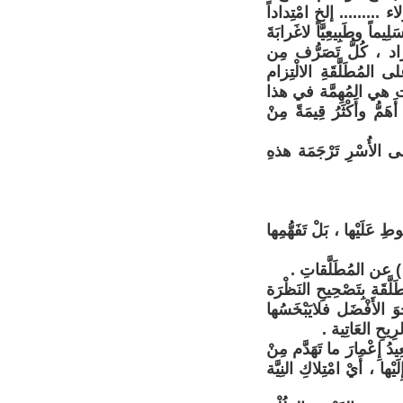
لاء ......... إلخ امْتِداداً
يماً وطَبِيعِيَّاً لاغَرابَةَ
راد ، كُلُّ تَصَرُّف مِن
 المُطَلَّقَةِ الالْتِزام
ْسَت هي المُهِمَّة في هذا
َمُّ وأَكْثَرُ قِيمَةً مِنْ
على الأُسْرِ تَرْجَمَة هذهِ
وطِ عَلَيْها ، بَلْ تَفَهُّمِها
َقَة بِتَصْحِيحِ النَظْرَة
وَ الأَفْضَل فلايَبْخَسُها
يحِ العَاتِية .
يدُ إِعْمارَ ما تَهَدَّم مِنْ
ْها ، أَيْ امْتِلاكِ النِيَّة