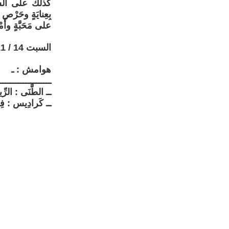
كذلك على السُلْطَ
بِعِنايَةٍ وحَرْ
على مَحَبَّةٍ وأَم
السبت 14 / 11 / 2009
هوامش : ـ
ــــــــــــــــــــ
ــ الطَّنَى : الرِّي
ــ كَرادِيس : فِ