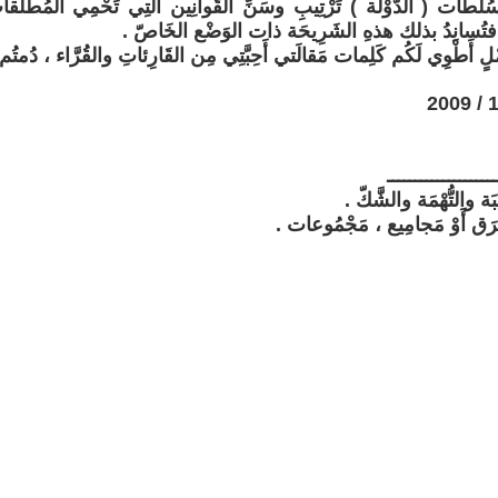
ات ( الدَّوْلَة ) تَرْتِيبِ وسَنِّ القَوانِين الَّتِي تَحْمِي المُطَلَّقا
ص فتُسانِدُ بذلك هذهِ الشَرِيحَة ذات الوَضْع الخَاصّ .
ْلٍ أَطْوِي لَكُم كَلِمات مَقالَتي أَحِبَّتِي مِن القَارِئاتِ والقُرَّاء ، دُمتُم
ــــــــــــــــــــ
بَة والتُّهْمَة والشَّكّ .
رَق أَوْ مَجامِيع ، مَجْمُوعات .