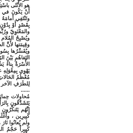
هو الأُنْثَى باسْتِث
أَنْ يَكُونَ في ال
وتَنْتَفِي أَمامَهُ
بِقَصْدٍ أَوْ بِدُو
والمَعْنَوِيّ ورُب
ويُصْبِحُ المُلام ر
وقِيمَتها لأَنَّ ال
ويُفَسِّرُها بِسُوءِ 
التَفاهُمِ بَيْنَ الز
الأُسْرَةُ بِناءٌ ي
يَهْوِي بِمِعْوَلِه
مُعْظَمُ الحَالاتِ 
لِلطَرَفِ الآخر إِل
......
مُحاولات حِمايَةِ
يَتَشَدَّقُون بِال
إِنَّهُم يَتَنكَّر
كَبِيرِين ، وأَغْل
ولم يُعانُوا نَارَ
كَبِيراً حَجْمُ ال