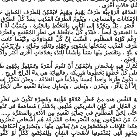
ْناءِ حَالاتٍ أُخْرَى .
عَلاقَةِ الزَوْجِيَّة طَرَفٌ يَهْدِمُ ويَهْدِمُ لايُمْكِنُ لِلطَرَف المُقابلِ حَي
 الإِمْكانات والمَساعِي ، ويَقُومُ الطَّرَفُ المُذْنِب بِسَدِّ كُلِّ الطُرُقِ وال
ْنِ قَصْدٍ ، بَلْ ويَجُرَّهُ إِلى اليَأْسِ والتَخَبُّطِ والحَيْرَة ، ويُسَبِّبُ لَهُ
َّما الجَسَدِيّ أَيضاً ، فيَبْدُو كُلُّ مايَفْعَلهُ في نَظَرِ المُجْتَمعِ والطَر
َغْمَ كَوْنِهُ المَظْلُوم ، السَّبَبُ إِنَّ كُلَّ المُحاوَلاتِ وكَيْفَما كانت تَفْ
طَرَف المُذْنِب يَسْحَقُها بِقَسْوَتِهِ وجَهْلِهِ وتَعَنُّتِهِ وغَبائِهِ ، ولا يَرْغَب
نِيَّةٍ ، ويَعْتَصِرُ مِنْها سَبَباً وأَسْباباً لِلبَدْءِ بِخِلافاتٍ أُخْرَى أَكْبَر وأَكْث
َوْجَيْنِ .
َشْتَرِكُ فيهِ شَخْصَان ولايُمْكِنُ أَنْ تَقُومَ أُسْرَةً وتَسْتَمِرُّ بِجُهُودِ ط
ِ على كُلِّ خُطْوَةٍ يَخْطُوها شَرِيكَه ، فالنِهايَة هي بِناءٌ أَدْراجَ الرِيحِ .
يَكُونُ طَرَفاً واحِداً مُسِيئاً ومُذْنِباً في العَلاقَةِ ، وحِيْنَ تَتَكرَّرُ إِساء
اَّ أَنْ يَتَأثَّرَ ، ويَحْزَن ، ويُعانِي ، ويُحاوِل حِمايَةَ نَفْسِهِ حَتَّى لايَجُرّ
 النَفْسِ هذهِ مِنْ خَطَرِ عَلاقَةٍ مُؤْذِية ومُضِرَّة تَكُونُ في نَظَرِ 
رَأْي القَائِلِ في كَوْنِ الشَرِيكينِ مُذْنِبينِ بِلاشَكّ ) مُساهمةً في تَدْمِير
ُون حَتَّى لِحَقِّ المَظْلُومِ في حِمايَةِ نَفْسِهِ مِن الأَذَى والمَضَرَّة ....
َبُ مَنْ يَتَفوَّهُون بِهذِهِ التَّصْرِيحاتِ المُتْرَفَةِ هُم أَشْخاص يَنْظُر
 هكذا عَلاقات فيَسْتَصْغِرُون مَنْ يُعانُون مِنْها ، ويُصْدِرُون أَحْكامَهُم 
خِدْمَةِ الَّتِي يُقَدِّمُونها لأَصْحابِ الشَأْنِ ولِلمُجْتَمعِ كَكُلٍّ لَوْ كَف