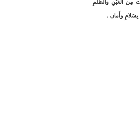
ت مِن الغَبْنِ والظُلْمِ
 بِسَلامٍ وأَمان .