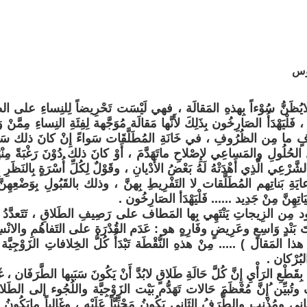
وس
 لايُظَنُّ سُوْءاً بِهذهِ المَقالَة ، فهي لَيْسَت تَحْرِيضاً لِلنِساءِ على الطَل
لْيَهْدَأُ الصَارِخُون بِذَلِكَ لأَنَّها مَقالَة مُوَجَّهة لِفِئَةِ النِساءِ مِمَّنْ و
ا مِن الظُرُوفِ ، في خَانَةِ المُطَلَّقَات سَواءً إِنْ كانَ ذلك سَعْياً أَوْ 
 الحُلُولِ والمَساعِي لإِصْلاحِ ماتَهَدَّمَ ، أَوْ كانَ ذلك دُوْنَ رَغْبَةً مِنْهُنّ
لشَّرْعِي الَّذِي أَهْدَتْهُ لَهُ بَعْضُ الأَدْيانِ ، وقَوْلٌ لِكُلِّ أُسْرَةٍ بِالنَظَرِ
ةِ بَناتِهم المُطَلَّقات لا التَفْرِيطِ بِهنَّ ، وذلك بالقَبُولِ بِوَضْعِهِنَّ ، 
ِ حَيَاتِهِنَّ مِنْ جَدِيد ...... فَلْيَهْدَأ الصَارِخُون .
دُود مِن الزِيجاتِ يَنْتَهِي بِها المَطاف على رَصِيفِ الطَلاقِ ، تَتَعدَّدُ ا
َحْتَ بَنْدٍ وَاسِعٍ وعَرِيضٍ وفَارِهٍ هو : عَدَم القُدْرَة على التَفاهُمِ والا
ا المَقال ) ..... مِنْ هذهِ النُّقْطَة تَبْدَأُ كُلُّ الخِلافاتِ الزَوْجِيَّة لِتَ
البُرْكان .
 بِقَطْعِ الرَأْيِ إِنَّ كُلَّ حَالَةِ طَلاقٍ لابُدَّ أَنْ يَكُونَ سَبَبها الطَّرَفَان ، غ
وتُبيِّن ُإِنَّ مُعْظَمَ حَالات تَهَدُّم بَيْت الزَوْجِيَّة واللُجُوء إلى الطَلا
ي ومُذْنِب والطَّرَفُ الثَانِي يَكُونُ مَجْنِّيَّاً عَلَيْهِ ، وغَالِباً مايَكُونُ 