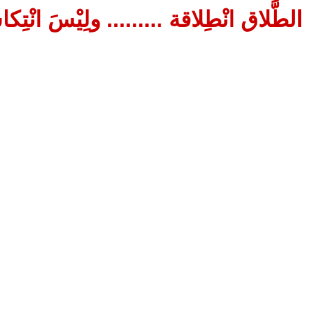
الطَّلاق انْطِلاقة ......... ولِيْسَ انْتِك