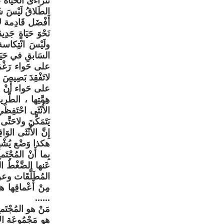
تَتَراءَى الحَيَاةُ
الطَلاقُ لَيْسَ شَر
أَفْضَل قَادِمة لا
نَحْوَ حَيَاةٍ جَد
ولَيْسَ انْتِكاسة
السَابقِ في حَيَات
على حَواء رَغْمَ كُ
لاتَفْقِدَ بَصِيصَ 
على حَواء أَنْ لاتُ
هِمَّتِها ، الطَّرِ
الأُنْثَى احْتَفِ
يَتَمَكَّنَ ولاحَتَّى
إِنَّ الأُنْثَى ال
هكذا وَضْع يُشْهِرُ 
بِما أَنْ المُجْتَم
عَنها الضَّغْطُ ال
المُطَلَّقَات وعن تَ
مِنْ أَعْماقِها ه
......
مَنْ هو المُجْتَمع
هو مَجْمُوعَة الأَف