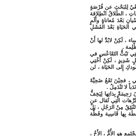
سَعْيٌ لِلبَحْثِ عن فُرْصَةٍ
قَاتِ ، الطَلاقُ انْطِلاقة
انِ بَعْدَ مُعاناةٍ وأَلَمٍ
الحَيَاةِ بَعْدَ الفَشَلِ
ء ، لَكِنْ لابُدَّ لها أَنْ
ظْلِمة .
َّتِي تَبُثُّ التَقَاعُس في
ْلٍ شَدِيدٍ ، لَكِنْ أُخْتِي
قُودكِ إِلى الحَيَاة ، لن
 ، فحِيْنَ تَقَعُ ضَحِيَّةَ
اً لا تَنْدَمِلُ .
َحِيمَةً بِذاتِها لِيَخِفُّ
التُرَّهات الَّتِي تُقال عن
َنْبَثِقُ مِنْ الرَجُلِ ، بَلْ
طَة بِها قَاسِية وفَظَّة
جْتَمع هو الأُمُّ ، الأَخُ ،