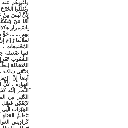
وأَغْنَوهُم عنه ، 
ويُفلِّلُوا الجُرْ
لأَنَّ لَيْسَ مِنْ 
أَمَّا مَنْ يَتَشَ
بِاسْتِمرارِ هكذا ع
بِهم ....... جَوٌّ 
لطَالَما رُوِّجَ إ
المُجْتَمعِات ، وت
فيها ضَعِيفَة جِدَّ
الشُعُوبَ تَعْرِف
المُتَحَمِّلة لِلظُل
فتَبْقَى سَاكِنة ، 
أَيضاً إِنَّ ارْت
انْهِياره ، لأَنَّ 
ًالنَّظَر إِلَيْهِ كَ
الكَثِيرِ مِن الم
لايُمْكِن فَصْل ال
الخِبْرَات الَّتِي لا
تَنْظيمُ الحَيَاةِ 
كَرادِيس العَوام