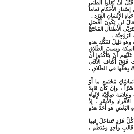
لَ أَنْ يُعَلُّوا الطَّنَى
إِصْدارِ الأَحْكامِ تَماماً
ياةِ الإِنْسَانِ الفَرْد .
 الحَالَ لن يَكُونَ أَفْضَل
رَبَّى الأَطْفال المُحْتَجُّ
لزَوْجِيَّة .
 وهو دَلِيلُ تَفَكُّكِ هذهِ
مُتَمَاسِكة ونِسبَ الطَلاقِ
يْهم أَنْ يَتَأَكَّدُوا أَن
 فَوْقَ أَكْتاف الأُنْثَى
َبَتْ بِحَقِّها في الطَلاقِ ،
َماسُكِ مُجْتَمعٍ ما أَوْ
َرَّاً ، وإِنْ كانَ قَابِلا
ة وعَلامَة صِحِّيَّة لإِنْهاءِ
َفْرادِ والأُسْرِ ، إِذْ
اةِ البَعْضِ هو أَحَدُ هذهِ
 كُلِّ فَرْدٍ تَتداخَلُ فيها
َالبٍ واحِدٍ ومُنَظَّم ،