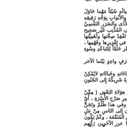
الَه شَيْئاً مَهْما حَاوَلَ
أَبْوابِ بِوَجْهِ رَفِيقِهِ
 الأَذَى والضَرَر النَفْسِيّ
َفِ المُذْنِب غَيْر صَحِيح
قِدُ صِحَّتها وأَهَمِيَّتها
ُ في تَقْدِيرِها وفَهْمِها ،
َر خَلْقَاً لِلتَباعُدِ وسُوءِ
َرَفٍ واحِدٍ بَيْنَما الآخر
َاتهِ وخَباثَاتهِ لايُمْكِنُ
َهُ شَرِيكُهُ إِلى الجُنُونِ
هؤلاءِ البَعْض ( مِمَّنْ
ِ صَرْحِ الأُسْرَةِ ، أَيْ
.. وفي هذا ظُلْمٌ وتَجَنٍّ
ُون إِلى النَاسِ مِنْ عِلٍ
المُنَمَّقة ، وكَمْ يَكُون
ُّوا عن الآخَرِين رَأْيَهم