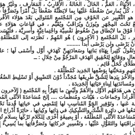
 الأَبْناءُ ، العَمُّ ، الخَالُ ، الخَالةُ ، الأَقَارِبُ ، المَعَارِف ، وغَيْرُ هؤ
ٌّ يُمارِسُ ضَغْطَهُ عَلَيْها بِما لايَظُنَّهُ ضَغْطاً بَلْ أَمْرَاً وتَصَرُّفاً سَلِ
و التَّعْبِير عن الخَوْفِ مِن المُجْتَمعِ المُتَوالِي بَعْدَ هؤلاء الأَفْ
ضَعُ تَحْتَ المِجْهَرِ ويُوزَنُ ويُرَاقَبُ ويُقَيَّم ، في قَناعاتِ هؤلاءِ على
ها فَوْقَ ما لايُطاق مِنْ ضُغُوطٍ نَفْسِيَّة واجْتِماعِيَّة وأُسرِيَّة ، فلَي
ْبِير ، بَلْ المُجْتَمع ( الآخَرون ) هُو المُهِمّ ، نَظْرَته إلى المُطَلَّقَةِ أَه
أَنْ يَرْضَى ولن يَرْضَى أَبداً .........
َقُولُ كَثِيراً بِهَنَاءِ بَناتِها وسَعادَتِهِنَّ كَهَدَفٍ أَوَّل وأَسْمَى لَها ؛ 
الٍ ووَقائِعٍ لِتَحْقِيقِ الهَدَفِ المَرْجُوِّ مِنْ خِلالِ : ــ
ا والأَخْذِ بِيَدِها لِتَشُقَّ طَرِيقَها مُجَدَّداً دُوْنَ التَضْيِيقِ أَوْ تَسْلِيطِ الضُغُ
مُسانَدَتِها لِبِناءِ حَيَاتِها الجَدِيدَة .
فْراداً وجَماعات ، هَيْئات ومُنظَّمات .... إلخ مُسَاعدَةَ الأُنْثَى المُطَلّ
مَة عَنها ، وتَوْفِيرِ الجَوِّ المُناسِبِ لها لِتَمْضِي في حَياتِها قُدمَاً نَحْ
ها في دائِرةِ الشَّكِّ والتَشْكِيكِ في ذاتِها وكِيانِها ، حائِرَةً أَدْراجَ الرِ
اعدَةَ الأُنْثَى المُطَلَّقَة ، أَوْ بِصِيغَةٍ أُخْرَى لِلكَلامِ تَرْكَها بِسلامٍ تُعِ
ُراقَبَتها والتَقَوُّلِ عَلَيْها ، وتَفْسِيرِ حَركاتِها وتَصَرُّفاتِها بما يُسِيءُ إِلَي
ا .