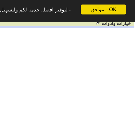
موافق - OK
لتوفير افضل خدمة لكم ولتسهيل ع
خيارات وادوات