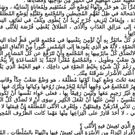
 عَصِيَّةً على التَنْظِيمِ في الكَثِيرِ مِنْ نَواحِيها وقَضاياها .
َّاً بَلْ هو حَلٌّ وإِنْهاءٌ لِوَضْعٍ غَيْر مُسْتَقِيم ولِمُعاناةٍ إِنْسَانِيَّة ، و
مَحالة في ظِلِّ تَفَهُّمِ المُحِيطين والمُجْتَمع وتَقَبُّلِهِ لِوَضْعِ المُطَلَّ
ِيدَة ، وإِيقافٌ لِنَزِيفِ جُرْحٍ يُرِيدُ أَنْ يُطْوَى ويُلَفّ في لفائِفِ النِسْي
 إِلى مَزالِقِ العَذَابِ والأَذَى ، الطَلاقُ يُعْطِي فُرْصَة لِلأُنْثَى في 
ِها .
لِّ ماتَمُرُّ بِهِ أَنْ تُؤْمِنَ بِنَفْسِها في مُجْتَمعٍ قَاسٍ فَظّ تُجاهَ النِسا
الضَوْءِ ، لأَنَّهُ هو الَّذِي يَقُودها إِلى الشَمْسِ عُبُوراً مِنْ الأَنْفاقِ المُ
صَدِّق كُلَّ مايَرْمِيها بِهِ المُجْتَمع وأَنْ تَتَرَفَّعَ عن كُلِّ المَشاعِرِ ال
يقُ صَعْبٌ وطَوِيل ، والمُجْتَمعُ مُقَتِّراً لايَمُدُّ يَدَ المُساعَدَةِ إِلاَّ بِبُخ
ظي رَغْمَ كُلّ شَيْءٍ بِخَيْطِ الضَوْءِ في داخِلِك ، فهو الخَيْط الَّذِي يَ
 أَعْتَى الأَشْرَار سَرِقَتَهُ مِنْك ِ .
وَاقِعة تَحْتَ وَضْعٍ كهذا كَوْنَها مُطَلَّقَة ، هو وَضْعٌ صَعْبٌ جِدَّاً وقَاسِي
المُجْتَمعُ في وَجْهِها أَنْيابَهُ لِيُخَرْمِشَ رُوُحَها وكِيانَها ويَتْرُك فيها نَدَب
ع غَيْرُ رَحِيمٍ مَعَها ولَيْسَ رَفِيقَاً بِها ، فعلى حَواء نَفْسها أَنْ تَكُونَ ر
نَفْسِيّ ، لَيْسَ عَلَيْها أَنْ تَفْعَلَ الكَثِير ، سِوَى أَنْ لا تُصَدِّق كُلَّ 
دَنِّي قَدْرَهُنَّ وقِيمَتَهُنَّ ، ولِتَعْرِف الأُنْثَى المُطَلَّقَة إِنَّ قِيمَتَها لا ت
ي ، لا أَحَدَ قَادِرٌ على انْتِزاعِها مِنْها مَهْما كانت الظُّرُوف المُحِي
 الَّذِي تَعِيشُ فيهِ الأُنْثَى ؟
ْرادِ ابْتِداءً مِن الأُسْرَةِ الَّتِي تَعِيشُ فيها وانْتِهاءً بِالسُلْطَاتِ ، المُ