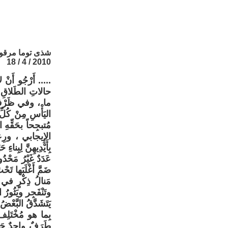
شذى توما مرق
2010 / 4 / 18
..... أَرْجُو أَنْ
حالاتِ الطَلاقِ ، فَ
ما ، وفي ظَرْفٍ م
اليَأْسِ مِنْ كُلِّ
مُتبجِحاً بحَقِّهِ ا
الإِيجابي ، ورِعايَ
بِأَيْدِيهِنَّ لِبِناء
عَدَدٌ غَيْرُ مَحْ
ضَمَّ أَغْلَبَها ت
مَنالُ ذِكْرٍ في هذ
وتَنْفَجِر ويَثُورُ 
يَتَشَدَّقُ البَّعْضُ
بِما هو مُخْتَلِف 
طَرَفٌ واحِدٌ جَانِ