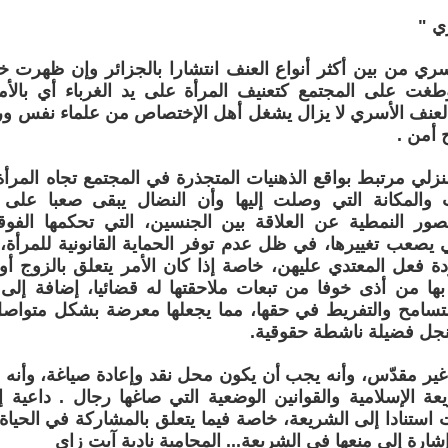
ي "
سري من بين أكثر أنواع العنف انتشارا بالجزائر وإن ظهرت خل
طغت على المجتمع كتعنيف المرأة على يد الغرباء أي بالأم
 العنف الأسري لا يزال يشغل أهل الإختصاص من علماء نفس و
 أمن .
نزلي مرتبط بواقع الذهنيات المتجذرة في المجتمع تجاه المرأ
 والمكانة التي وصلت إليها وأن النضال يبقى صعبا على 
صور النمطية عن العلاقة بين الجنسين، التي تحكمها الفو
 يصعب تغييرها، في ظل عدم توفر الحماية القانونية للمرأة، 
فعل المعتدي عليهن، خاصة إذا كان الأمر يتعلق بالزوج أوال
ها من أذى خوفا من تبعات ملاحقتها له قضائيا، إضافة إلى
لتسامح والتفريط في حقها، مما يجعلها معرضة بشكل متواص
نجل فضيلة ناشطة حقوقية.
غير مقدّس، وأنه يجب أن يكون محل نقد وإعادة صياغة، وأنه ل
ة الإسلامية والقوانين الوضعية التي صاغها رجال . داعية إل
ت استنادا إلى الشريعة، خاصة فيما يتعلق بالمشاركة في الحياة
شارة إلى منعها في الشريعة... المحامية نادية آيت زاي