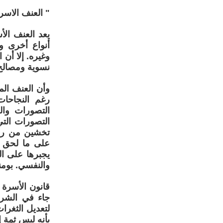
" العنف الاسر
يعد العنف الأ
أنواع أخرى و
وغيره. إلا أن
نسوية ومصالح
وأن العنف الم
رغم النجاحات
التصورات وال
التصورات التي
تخشين من ردة 
على ما لحق ب
يجبرها على ا
والنفسي. بوم
قانون الأسرة 
جاء في الشريع
لتعديل الثغرا
بأنه ليس ثمة إ