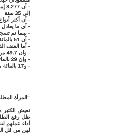
مسعودان حيث
إلى 35 سنة
- أن أكثر أنواع
- أي ما يعادل 5316 إمرأة ،
- بينما تم تسجيل 256 حالة تعرضت فيها النساء 
- أن 51 بالمائة من العنف المسجل ضد النساء تم إرتكابه من قبل أحد أفراد العائلة ،
- أما العنف الذي 
- وان 49.7 من مرتكبي العنف هم أشخاص بدون مهنة.
- وإن 29 بالمائة من مرتكبي العنف أميون .
- و17 بالمائة منهم لهم مستوى ابتدائي أو متوسط.
"المرأة المطل
تعيش الكثير 
ظل رفع الطلي
أداء عملهم لت
لهن من قل الم