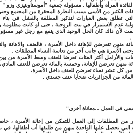
لفائدة المرأة وأطفالها . مسؤولة جمعية "أموسناوبتيزي وزو "
قات الكثير من الأسى بسبب النظرة المحقرة من المجتمع وحت
التي تطلق بعض العبارات لتذكير المطلقة بالفشل في بناء ا
ية عدم الاستمرار في بيت الزوجية ، حتى لو كانت مظلومة و
ت لأن ذاك كان الحل الوحيد الذي ينفع مع رجل غير مسؤول
.
ئة منهن تتعرضن للإهانة داخل الأسرة ، فالعنف والاهانة وال
حتى الأسرة هي جانب آخر من تعاسة النساء المطلقات .
قات والأرامل أكثر الفئات تعرضا للعنف وسط الأسرة من بين
ة منهن تعرضن للإهانة، وخمسة بالمائة تعرضن للعنف المادي،
ن من كل عشر نساء تعرضن للعنف داخل الأسرة،
لمائة من الجزائريات ضحايا عنف جسدي .
سي في العمل ...معاناة أخرى"
ر من المطلقات إلى العمل للتمكن من إعالة الأسرة ، خ
 التي تحصل عليها الواحدة منهن من طليقها أب أطفالها، في بل