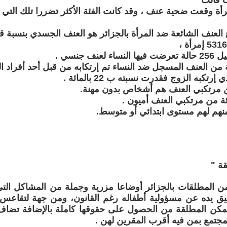
 قالت
 العنف الشائعة ضد المرأة بالجزائر هو العنف الجسدي بنسبة قدرها 64 بال
لعنف جنسي .
إرتكبه الزوج فقدرت نسبته ب 22 بالمائة .
قة "
من المطلقات بالجزائر أوضاعا مزرية وجملة من المشاكل الت
ق يده عن مسؤولية أطفاله رغم القانون، ومن جهة لتقاعس 
تمكن المطلقة من الحصول على حقوقها كاملة بالإضافة تضاف 
جتمع بمن فيه أقرب المقرين لهن .