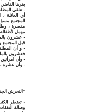
يقرها القاضي 
- تتلقى المطل
أي العائلة ، 
المجتمع مسؤول
مقصرة ، وطلق
مهمل لأطفاله 
- عشرون بالما
قبل المجتمع و
- و أن المطل
فعشرون بالمائ
- وأن امرأتي
- وأن عشرة با
"التحرش الجن
- تضطر الكثي
وضآلة النفقات