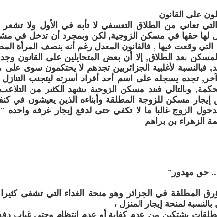
ون على القانون
التي تعاني من الطلاق التعسفي لا تأبه في الأول ولا تشعر بم
 لها حقها في مسكن الزوجية, لكن وبمجرد أن تدخل في مشاكل
لتي وقعت فيها , فالقانون المعدل رغم أنه ينصف المرأة ال
لمسكن بعد الطلاق, إلا أن بعض المتحايلين على القانون وجد
ند, فبالنسبة لأغلبية الجزائريين تجدهم لا يحتكمون سوى على
خر, تجده يسجله على اسم أحد أفراد أسرته ليتجنب التنازل 
مة, وبالتالي فبند مسكن الزوجية يشهد الكثير من التلاعب, و
إيجار مسكن للزوجة المطلقة وأبناءه الذين يعيشون في كنفها
ل الزوج غالبا ما لا تكفي حتى لدفع إيجار غرفة واحدة " .
ة الزهراء بن براهم
... حق مهدور"
ق المطلقة في الجزائر وهو منحة الغداء التي تشقى كثيرا 
 بالنسبة لمنحة إيجار المنزل ،
لمطلقات يشتكين من عدم كفاية أو عدم انتظام وحتى غياب دفع ا