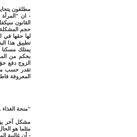
مطلقون يتحايل
- ان "المرأة 
القانون سيكفل
حجم المشكلة ا
لها حقها في ا
تطبيق هذا الب
يمتلك مسكنا آ
بحكم من المحك
الزوج دفع حق 
تقدر حسب مدخو
المعروفة فاطم
"منحة الغذاء 
مشكل آخر يؤر
مثلما هو الحال
- أن غالبية ا