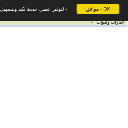
موافق - OK
لتوفير افضل خدمة لكم ولتسهيل ع
خيارات وادوات