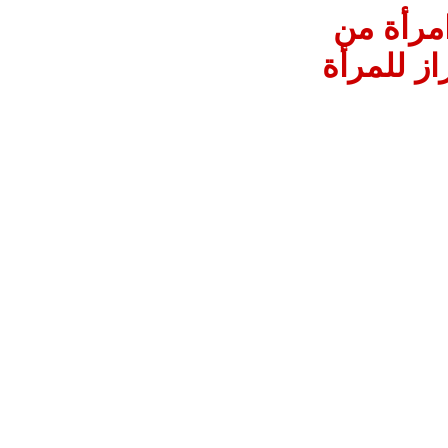
مرأة من
از للمرأة