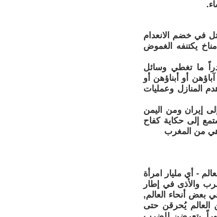
ء.
ل في خضم الانعدام
ناخ يكتنفه الغموض
دراً ما تغطي وسائل
باؤهن أو أبناؤهن أو
دم المنازل وعمليات
لى إيران ومن اليمن
تمع إلى حكاية كفاح
 هي من المغرب
م - أي مليار امرأة
ضرب والأذى في إطار
ي بعض أنحاء العالم,
 العالم يُحرقن حتى
وراً, يتعرضن للضرب