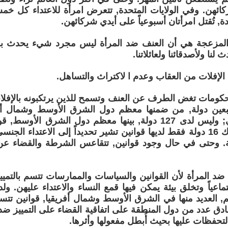
ائهن. وفي الولايات المتحدة, تتعرض امرأة للاعتداء كل خ
ة, تُقتل امرأتان أسبوعياً على أيدي شركائهن.
المزعجة هي أن العنف ضد المرأة ليس مجرد شيء يحدث بعيدا
ث لنا ولأصدقائنا ولعائلاتنا.
إفلات من العقاب وعدم ا لاكتراث والتساهل.
حكومات تغض الطرف عن العنف وتسمح للذين يرتكبونه بالإفل
ين دولة, من ضمنها معظم دول الشرق الأوسط وشمال أفري
بالعنف العائلي; وليس لدى 127 دولة, بينها معظم دول الشرق ا
الجنسي. وهناك 16 دولة فقط لديها قوانين تشير تحديداً إلى الاعتداء ال
وحتى في حال وجود قوانين, تتقاعس الشرطة والقضاء عن 
د المرأة لأن القوانين والسياسات والممارسات تتسم بالتمييز
م, العديد منها في الشرق الأوسط وشمال أفريقيا, قوانين تتس
ادق عدد من دول المنطقة على اتفاقية القضاء على التمييز ضد ا
لتحفظات عليها بحيث أُبطل مفعولها وأثرها.