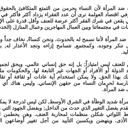
ضد المرأة لأن النساء يحرمن من التمتع المتكافئ بالحقوق
وفي اقتصاد العولمة نرى أن عدد الفقراء يزداد أكثر فأكثر في
تي يقعن في شرك الفقر أكثر عرضة للعنف وأقل قدرة على الإ
ات في مجتمعاتنا وبين العمال المهاجرين وعمال المنازل (الخدم
د المرأة لأننا نسمح له بالحدوث. ونحن كنساءً, نخاف جداً و
 ننكر وجوده. وكمجتمع, نتسامح إزاءه ونجد الأعذار له, ب
يد.
للعنف ليس امتيازاً; بل إنه حق إنساني عالمي. ويحق لجميع
الدولة أو الأفراد أو الجهات غير التابعة لها. والحكومات م
ك بهذا الحق. ولا يمكن استخدام أية عادات أو ثقافة أو تقال
ارسة لحرمان النساء من حقهن الإنساني. وليس هناك أي 
ضد المرأة.
رأة شديد الوطأة في الشرق الأوسط, لكن ليس لدرجة لا يمكن 
تقدم بفضل التغيير الذي حدث من الداخل; وبفضل الجهود التي بذ
ط اللواتي شكلن منظمات لمحاربة العنف. وهن يحطمن 
أذى. وينهضن ويكسبن التأييد من أجل تغيير أوضاعهن الس