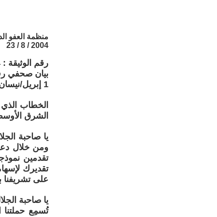
منظمة العفو الد
2004 / 8 / 23
رقم الوثيقة : ACT 77/040/2004 (وثيقة عامة)
بيان صحفي رقم :
1 إبريل/نيسان 2004
الخطاب الذي أ
الشرق الأوسط 
يا صاحبة الجل
ومن خلال دعمك
تقدمين نموذجا
تقديرك لإسهام
على تشريفنا ب
يا صاحبة الجلا
تُسمِع حملتنا