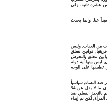
مس عشرة ثانية. وفي
ً عنا. وإنما يحدث
ات من العقاب. وليس
قيا, قوانين تتعلق
لأوسط, قوانين تتعلق بالتحرش
جنسي, ليس بينها أية دولة
تطبيقها على الوجه
 ضد النساء, سياسياً
واقتصادياً واجتماعياً وتخلق بيئة يمكن فيها قمع النساء والاعتداء عليهن. ولدى ما لا يقل عن 54
م بالتحيز الفعلي ضد
لمرأة, لكن تم إبداء