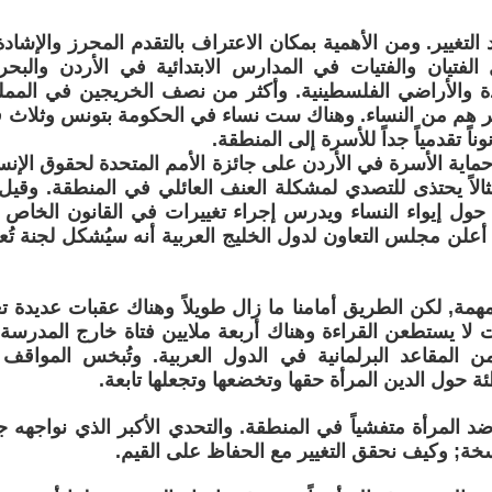
التغيير. ومن الأهمية بمكان الاعتراف بالتقدم المحرز والإشادة
فتيان والفتيات في المدارس الابتدائية في الأردن والبحري
دة والأراضي الفلسطينية. وأكثر من نصف الخريجين في المملك
 هم من النساء. وهناك ست نساء في الحكومة بتونس وثلاث ف
وناً تقدمياً جداً للأسرة إلى المنطقة.
اية الأسرة في الأردن على جائزة الأمم المتحدة لحقوق الإنس
الاً يحتذى للتصدي لمشكلة العنف العائلي في المنطقة. وقيل 
 حول إيواء النساء ويدرس إجراء تغييرات في القانون الخاص ب
, أعلن مجلس التعاون لدول الخليج العربية أنه سيُشكل لجنة تُعن
همة, لكن الطريق أمامنا ما زال طويلاً وهناك عقبات عديدة 
ات لا يستطعن القراءة وهناك أربعة ملايين فتاة خارج المدرسة. 
ن المقاعد البرلمانية في الدول العربية. وتُبخس المواقف ال
ئة حول الدين المرأة حقها وتخضعها وتجعلها تابعة.
 المرأة متفشياً في المنطقة. والتحدي الأكبر الذي نواجهه ج
خة; وكيف نحقق التغيير مع الحفاظ على القيم.