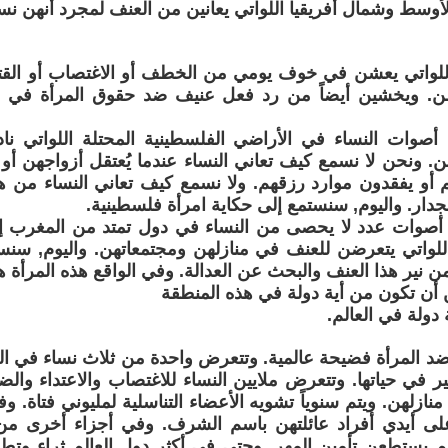
وسط وشمال أفريقيا اللواتي يعانين من العنف لمجرد أنهن نسا
اللواتي يعشن في خوف يومي من الخطف أو الاغتصاب أو القت
من. ويخشين أيضاً من رد فعل عنيف ضد حقوق المرأة في م
ا أصوات النساء في الأراضي الفلسطينية المحتلة اللواتي نا
هن. ونحن لا نسمع كيف تعاني النساء عندما يُعتقل أزواجهن أو آ
 أو يفقدون موارد رزقهم. ولا نسمع كيف تعاني النساء من ه
الجدار. واليوم, سنستمع إلى حكاية امرأة فلسطينية.
نا أصوات عدد لا يحصى من النساء في دول تمتد من المغرب إ
للواتي يتعرضن للعنف في منازلهن ومجتمعاتهن. واليوم, سنس
من نير هذا العنف والبحث عن العدالة. وفي الواقع هذه المرأة
أن تكون من أية دولة في هذه المنطقة
دولة في العالم.
 المرأة فضيحة عالمية. وتتعرض واحدة من ثلاث نساء في العال
ر في حياتها. وتتعرض ملايين النساء للاغتصاب والاعتداء وال
ازلهن. ويتم سنوياً تشويه الأعضاء التناسلية لمليوني فتاة. وف
 على أيدي أفراد عائلتهن باسم الشرف. وفي أجزاء أخرى من
م يستطعن تأمين المهر. وحتى في أكثر دول العالم ثراء وتط