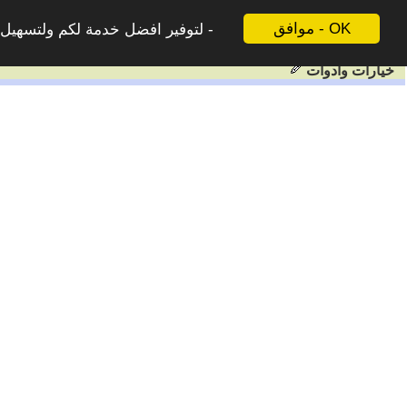
موافق - OK
لتوفير افضل خدمة لكم ولتسهيل ع
خيارات وادوات