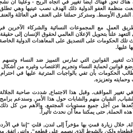
 هناك تحدٍ, فهناك أيضاً تغيير في اتجاه الريح - وعلينا أن
عت منظمة العفو الدولية ذلك الهدف نصب عينيها وهي تطلق 
الشرق الأوسط. وستركز حملتنا على العنف في العائلة والعن
ريق العمل مع المجموعات النسائية والشركاء الآخرين في
لتعهد علناً بتحويل الإعلان العالمي لحقوق الإنسان إلى حقيقة 
 تلك الحكومات على التصديق على المعاهدات الدولية الخاصة
 عليها.
ت لتغيير القوانين التي تمارس التمييز ضد النساء وتسهم 
ضع قوانين لحماية النساء وتجريم الاغتصاب وغيره من أشكال
الب الحكومات بأن تفي بالواجبات المترتبة عليها في احترا
وحمايته وتعزيزه.
ي تغيير المواقف. وقبل هذا الاجتماع, شددت صاحبة الجلال
لشباب, الشبان منهم والشابات حول هذا الأمر. وسندعم برامج 
 ونُعدها من أجل جميع مستويات المجتمع. والأهم من كل ذلك
ه الحملة, حتى يمكننا معاً أن نحدث تأثيراً.
الة, خلال زيارة قمتِ بها مؤخراً إلى لندن, قلتِ "إننا في الأ
قطعناه ولكن بالشوط الذي نصمم على قطعه". وإنني اتفق مع