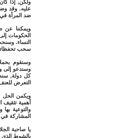
ولكن, إذا كان
عليه. وقد وض
ضد المرأة في 
ويمكننا عن ط
الحكومات إلى ا
النساء. وسنحث
سحب تحفظاتها
وسنقوم بحملا
وسندعو إلى و
كل دولة, سنط
التعرض للعنف 
ويكمن الحل ف
أهمية تثقيف ا
والتوعية بها
المشاركة في هذ
يا صاحبة الجل
بالشوط الذي 