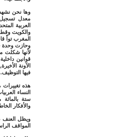
وها نحن نشهد 
معدل تسجيل ال
العربية المتح
والكويت وقطر
المغرب تواً قان
وحازت وحدة حم
لأنها شكلت مث
قوانين داخلية
الآونة الأخيرة
فيها التوظيف.
هذه تغييرات م
النساء العربي
ستة بالمائة م
والأفكار الخاط
ويظل العنف ضد
المواقف الراس