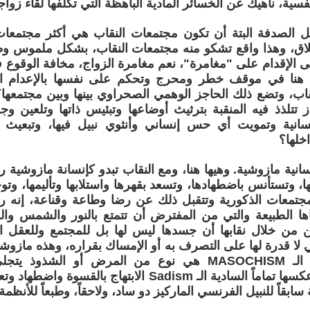
سية، ناهيك عن الخسائر المادية الباهظة التي تكلفها لقاء زوا
 الصدفة البتة أن تكون مجتمعات النقاب هي أكثر مجتمعات
لاق، وهذا واقع تشكو منه مجتمعات النقاب، بشكل ملموس وظا
 الإقدام على "مغامرة"، نعم مغامرة الزواج، مخافة الوقوع ف
ا هنا في موقف خطر ومحرج وتحكم على نفسها بالإعدام ا
اب، وتضع ذلك الحاجز الوهمي الصحراوي بينها وبين مجتمعها؟ 
ياز تتلذذ فيه المنقبة بترثيث أوضاعها وتبئيس ذاتها وتلعين و
إنسانية وتمويت أي حس إنساني وأنثوي نبيل فيها، وتبعيث 
خلها؟
سانية مازوشية. وهيها هنا، ومع النقاب تبدو كإنسانة مازوشية را
ها، وتستأنس باضطهادها، وتسعد بقهرها واستلابها وتأليمها، وت
لمجتمعات الذكورية وتتقبل ذلك عن رضا وطاعة وقناعة، إنه رف
ياها الطبيعة والتي من المفترض أن تتمتع بالنور والشمس وال
لن من خلال نقابها أن جسدها ليس لها بل للمجتمع وللعقل ا
 لا قدرة لها على التصرف به أو الإمساك بقراره، وهذه مازوشي
( والمازوشية الـ MASOCHISM هي نوع من المرض أو الشذوذ
والاضطهاد، وعكسها تماماً السادية الـ Sadism الابتهاج ب
سابقاً للنبيل الفرنسي الماركيز دو ساد، ولاحقاً، وطبعاً للأنظمة 