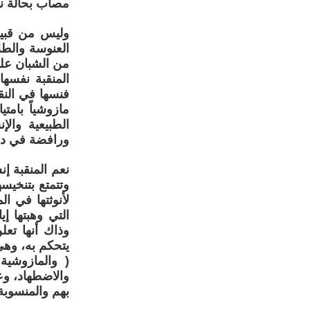
مصاب بحالة نف
وليس من قبيل
العنوسة والط
من الشبان على
المنقبة نفسه
فنسها في النق
مازوشياً بامت
الطبيعية وال
ورافضة في دا
نعم المنقبة إن
وتتمتع بتنخيس
لأنوثتها في ا
التي وهبتها إ
وذاك أنها تع
يتحكم به، وهي
بهم والمنسوبة 