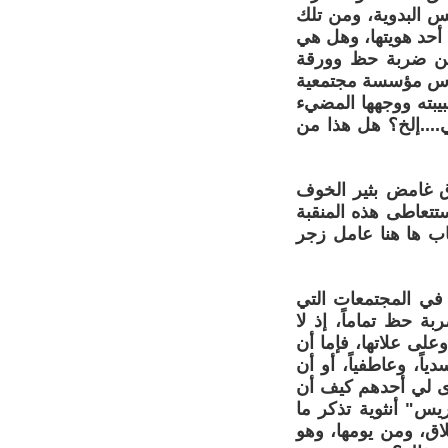
س البدوية، ومن تلك
أحد هويتها، وهل هي
عن ضربة حظ وورقة
قدس مؤسسة مجتمعية
يبته ووجهها المضيء
ي....إلخ؟ هل هذا من
وق غامض بثير الخوف
تتعاطى هذه المنقبة
اب ها هنا عامل زجر
ي المجتمعات التي
ة حظ تماماً، إذ لا
على علاتها، فإما أن
ً، وعاطفياً، أو أن
روى لي أحدهم كيف أن
يس" أنثوية تذكر ما
اق، ومن يومها، وهو