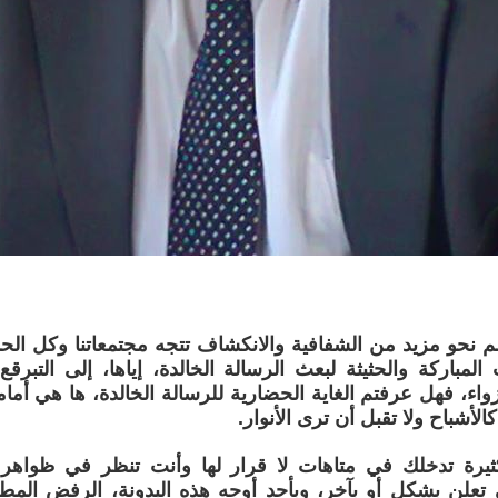
الم نحو مزيد من الشفافية والانكشاف تتجه مجتمعاتنا وكل الح
 المباركة والحثيثة لبعث الرسالة الخالدة، إياها، إلى التبرق
نزواء، فهل عرفتم الغاية الحضارية للرسالة الخالدة، ها هي أما
لأشباح ولا تقبل أن ترى الأنوار.
ثيرة تدخلك في متاهات لا قرار لها وأنت تنظر في ظواهر ا
ي تعلن بشكل أو بآخر، وبأحد أوجه هذه البدونة، الرفض المط