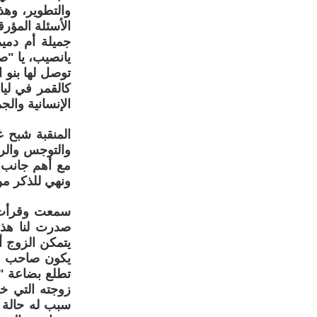
والتطوير، وهذ
الأسئلة المؤر
جميلة أم دمي
يانصيب، يا "
توصل لها بنو 
كالقمر في ليا
الإنسانية وال
المنقبة شبح 
والتوجس والر
مع أهم جانب 
ونهي للذكر من
سمعت وقرأت ك
صدرت لنا هذا
يتمكن الزوج أ
يكون صاحب حظ
تطلع بضاعة "ك
زوجته التي خط
سبب له حالة 