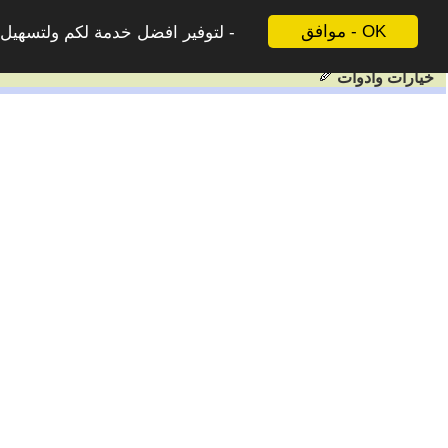
موافق - OK
لتوفير افضل خدمة لكم ولتسهيل ع
خيارات وادوات