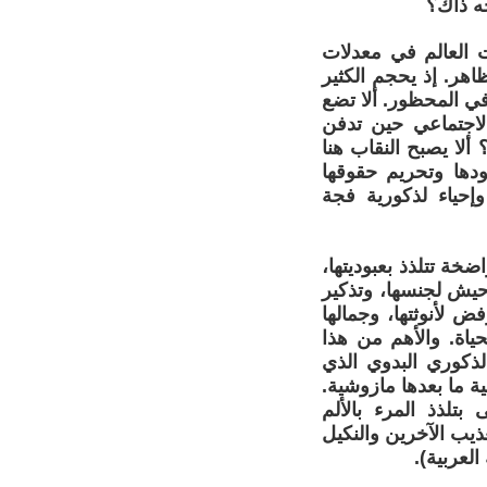
جه ذاك؟
 العالم في معدلات
هر. إذ يحجم الكثير
ي المحظور. ألا تضع
لاجتماعي حين تدفن
ألا يصبح النقاب هنا
جودها وتحريم حقوقها
وإحياء لذكورية فجة
ضخة تتلذذ بعبوديتها،
وحيش لجنسها، وتذكير
ض لأنوثتها، وجمالها
حياة. والأهم من هذا
لذكوري البدوي الذي
ة ما بعدها مازوشية.
 يتجلى بتلذذ المرء بالألم
القسوة واضطهاد وتعذيب الآخرين والنكيل
العربية).