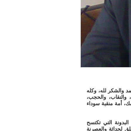
مد والشكر لله، وكله
ع، والنقاب، والحجب،
مك، أمة منقبة سوداء
لبدونة التي تكتسح
لق لحداثة والعصرنة