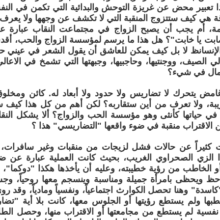
ا تعبير محض عن غريزة التوحش والبدائية التي تكمن في النف
قة هي كيف ستتزوج المنقبة التي لا تكشف عن وجهها ولا يعرف 
مة، أم يجب أن يصبح الزواج في مجتماعت النقاب عبارة 
صابت يا خابت"؟ هل هذا ما يرسم لمؤسسة الزواج والحب، أ
الإنسانظ لا بل كيف يمكن للعاشق أن يقول الشعر في عيني حب
لي الصيف، ووجنتيها، وحاجبيها، وجبهتها التي تشمخ في الاعال
جمال في شيء؟
غامض يتحرك لا تضاريس ولا حدود ولا أبعاد له. كائن ومخل
يبة، ولا تعرف من أين ستقاربه؟ لكن أهم من كل هذا كيف س
في حياتها كأنثى وهو مؤسسة الحب والزواج؟ ألا يشكل النق
 الاقتراب منقبة في ضوء واقعها "التضاريسي" هذا ؟
ثيراً عن حالات فشل لزيجات من منقبات وغير سافرات، ف
 الزي الصحراوي الغريب، بحيث كانت العملية عبارة عن ضرب
و الخاطب من رؤية خطيبته، وعليه أن يأخذها هكذا "دوكما"، و
 ويحظى بامرأة جميلة ومناسبة وينسجم معها روحياً، وجسديا
اسدة" وهنا تحصل الكوارث اجتماعياً، ونفسياً ومادياً، وقد 
بها ولم يستطع رؤيتها أو الجلوس معها، كانت بلا أية "تضار
نفسية لم يستطع من مجامعتها أو الاقتراب منها، وحصل الطل