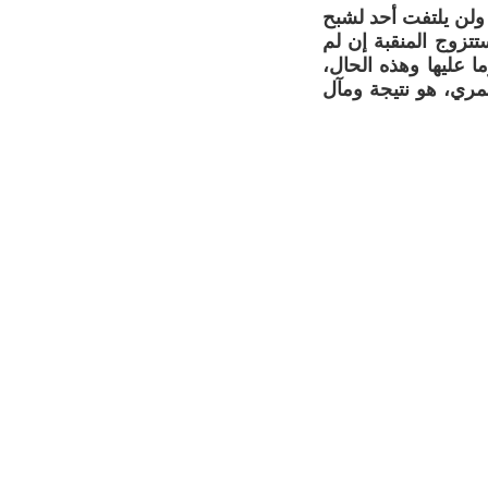
 ولن يلتفت أحد لشبح
تزوج المنقبة إن لم
ا عليها وهذه الحال،
لعمري، هو نتيجة ومآل