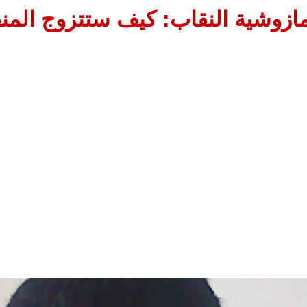
ازوشية النقاب: كيف ستتزوج المنق