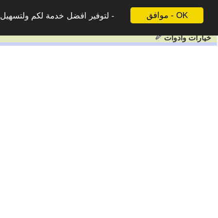
موافق - OK
لتوفير افضل خدمة لكم ولتسهيل ع
خيارات وادوات