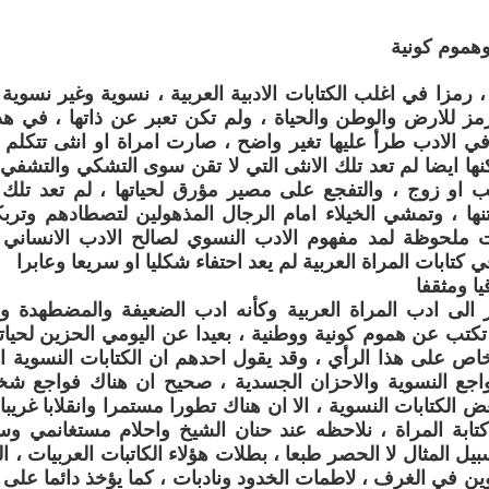
وهموم كونية
، رمزا في اغلب الكتابات الادبية العربية ، نسوية وغير نسوية 
ز للارض والوطن والحياة ، ولم تكن تعبر عن ذاتها ، في هذه
ي الادب طرأ عليها تغير واضح ، صارت امراة او انثى تتكلم ع
كنها ايضا لم تعد تلك الانثى التي لا تقن سوى التشكي والتشفي 
ب او زوج ، والتفجع على مصير مؤرق لحياتها ، لم تعد تلك 
ها ، وتمشي الخيلاء امام الرجال المذهولين لتصطادهم وترب
 ملحوظة لمد مفهوم الادب النسوي لصالح الادب الانساني ، 
في كتابات المراة العربية لم يعد احتفاء شكليا او سريعا وعابرا
يا ومثقفا
 الى ادب المراة العربية وكأنه ادب الضعيفة والمضطهدة وال
كتب عن هموم كونية ووطنية ، بعيدا عن اليومي الحزين لحياته
اص على هذا الرأي ، وقد يقول احدهم ان الكتابات النسوية ال
واجع النسوية والاحزان الجسدية ، صحيح ان هناك فواجع ش
الكتابات النسوية ، الا ان هناك تطورا مستمرا وانقلابا غريبا
كتابة المراة ، نلاحظه عند حنان الشيخ واحلام مستغانمي 
 المثال لا الحصر طبعا ، بطلات هؤلاء الكاتبات العربيات ، الر
ين في الغرف ، لاطمات الخدود ونادبات ، كما يؤخذ دائما على بط