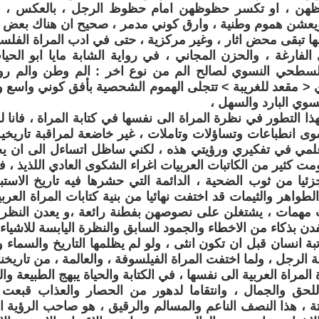
حظهن ، او تكسر حظوظهن امام حظوظ الرجل ، بالعكس ، ال
عشن هموم وطنية ، وارق كوني مدمر ، صحيح ان هناك بعض الا
انها تبقى محض اثار ، وغير مركزية ، حتى في ادب المراة الفلسط
لفارغة ، والحزن المجاني ، في رواية الشابة مايا ابو الح
السطحي النسوي لصالح الم من نوع اخر : الم وطن والم رو
< مقعد للغريبة > تتجلى الهموم الشحصية بأفق كوني واسع وا
سوي البارد والسهل ،
هذا التطور في نظرة المراة الى نفسها في كتابة المراة ، فانا 
ى انطباعات وتساؤلات وتاملات ، غير خاضعة لمراقبة تاريخية
لمي في تفكيري ورؤيتي هذه ، لكني ساظل اتساءل الى ان يجي
ت كثير من الكاتبات العربيات اغراء الشكوى العادي اللذيذ ، في
ا من ثوب الضحية ، الدائمة التي حشرها فيه تاريخ الاستبداد
طواهر والثيمات قد اختفت نهائيا من بنية كتابات المراة العربي
ت مهمات ، يشتغلن على نصوصهن بفطنة رائعة ،و يعدن النظر 
دن بذكاء من الاخطاء والجمود السابق والنظرة اليابسة للاشياء 
تبة انسان قبل ان تكون انثى ، ولو لم يظلمها التاريخ والسماء 
بة الرجل ، ولما اختفت المراة الفيلسوفة ، والعالمة ، من تاريخنا
لمراة العربية الى نفسها ، في الكتابة والحياة يبهج الطبيعة وال
للحق والجمال ، وانتقاما لدهور من الحصار والعذاب قبعت ف
 ، هذا النصف الناعم والمسالم والرقيق ، هو صاحب الرؤية ا