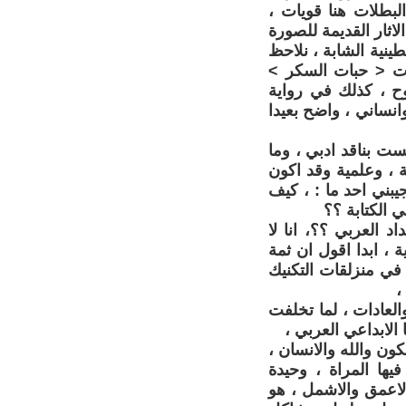
بطلات هنا قويات ،
ثار القديمة للصورة
ينية الشابة ، نلاحظ
يات < حبات السكر >
ح ، كذلك في رواية
نساني ، واضح بعيدا
لست بناقد ادبي ، وما
 ، وعلمية وقد اكون
بني احد ما : ، كيف
 الكتابة ؟؟
 العربي ؟؟، انا لا
ة ، ابدا اقول ان ثمة
في منزلقات التكنيك
،
والعادات ، لما تخلفت
 الابداعي العربي ،
كون والله والانسان ،
يها المراة ، وحيدة
لاعمق والاشمل ، هو