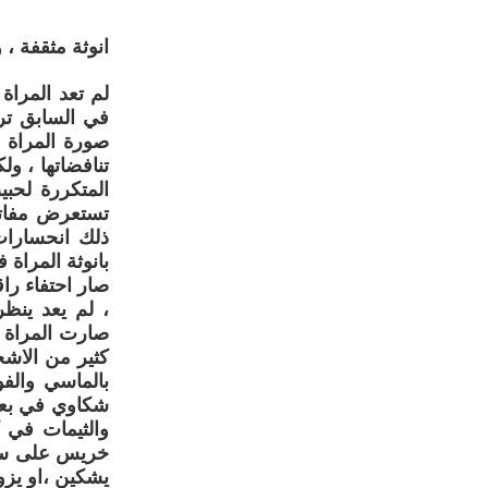
انوثة مثقفة ، 
لم تعد المراة 
في السابق ترم
صورة المراة ف
تنافضاتها ، ول
المتكررة لحبي
تستعرض مفاتن
ذلك انحسارات
بانوثة المراة 
صار احتفاء راق
، لم يعد ينظر
صارت المراة ت
كثير من الاشخ
بالماسي والف
شكاوي في بعض 
والثيمات في 
خريس على سبيل
يشكين ،او يزو