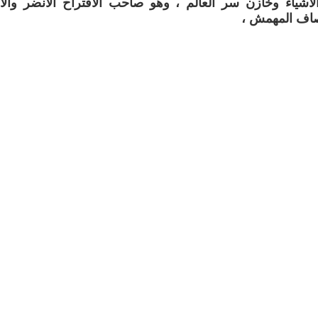
لاشياء وخازن سر العالم ، وهو صاحب الاقتراح الانضر وا
صاف المهمش ،