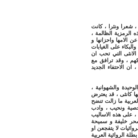
، شعرا ونثرا ، كانت
 الرمزية الظالمة ،
ن الامها واحزانها و
والبكاء على الغيابات
الانثى التي تحب ان
كهم ، وقد ترافق مع
ان الاحتفاء الجديد
وحيدة والشهوانية ،
ا كانثى ، قد يعترض
عربية ما زالت تنضح
خصية ونحيب ، وادب
 ، على هذه الاساليب
وسحر خليفة و سميحة
وائيات لا يتفجعن او
لة الروائية العربية