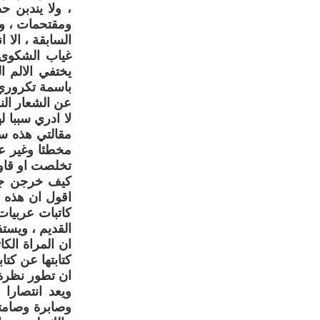
، ولا يندبن 
ومقتحمات ، وي
السابقة ، الا 
غياب الشكوى ا
يختفي الالم 
باسمة تكروري 
عن الشعار الن
لا ادري سببا ل
مقالتي هذه سو
مخطئا وغير ع
تخلصت او قاوم
كيف خرجن جزئي
اقول ان هذه ال
كاتبات عربيا
القديم ، ويستف
ان المراة الكا
كتابتها عن كتا
ان تطور نظرة ا
ويعد انتصارا 
وصابرة وصامتة