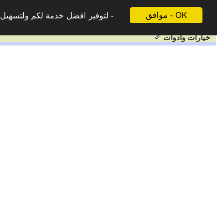
موافق - OK
لتوفير افضل خدمة لكم ولتسهيل ع
خيارات وادوات