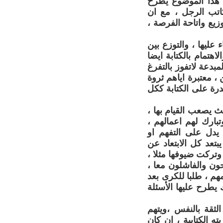
ن هذا الموضوع يطرح
لكاتب الرجل ، مع ان
يع واتاحة الفرصة ،
ء عليها ، والتوزع بين
هتمام بالكتابة ايضا
مبدعة لاتفوز بالتفرغ
 ، معتبرة اياهم ثروة
درة على الكتابة ككل
يث يصعب القيام بها ،
ارك لهم اعمالهم ،
 يدل على التفهم او
بتعد كل الابتعاد عن
وتركت ضيوفها مثلا ،
جحون والفاشلون معا ،
هم ، طلبا للكرى بعد
 يطرح عليها الأسئلة
الثقة بالنفس ،ويتهم
ه الكتابية ، ان كان