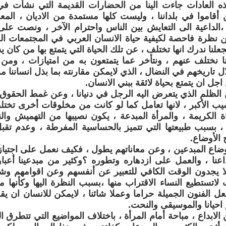
ذه العادات جاءت الينا من الحضارات القديمة التي نشأت في
ن أقاموا في بلداننا ، وليست كلها مستمدة من الاديان ، المعرو
ة ،الداعية الى التعايش بين الناس واحترام الآخر ، ونصت عل
ن نظرة فاحصة لكيفية حياة الانسان العربي في المجتمعات الع
بجعلنا ندرك انها تختلف ، عن تلك الحياة التي يتمتع بها من كان ي
نا نختلف عنهم ، ونتأخر عما يتمتعون به من امتيازات ، وم
ال تاريخهم في النضال ، الذي لايمكن مقارنته بما بذل انساننا 
ل ان يتمتع بحياة لائقة ببني الانسان.
 الظلم الذي يتعرض اليه الرجل في دنيانا ، وعن غمط الحقوق 
نصيب الأكبر ، لانها تعامل كما لو كانت من مخلوقات أخرى تخ
ة الكريمة ، والمرأة المبدعة ، يكون نصيبها من التهميش وال
ة ، بسبب طبيعتها التي تتميز بالحساسية المفرطة ، وعدم تقب
 الأوضاع.
اع المبدعين ، وعن معاناتهم يطول ، فكيف نعمل على اجتياز
عنا ، والعمل على ازدهاره وتطوره ؟وكثير من مبدعينا أعبا
لا يجدون الوقت الكافي للتعبير عن أنفسهم وعن اقوامهم وش
ب لاتستطيع النساء الاقتراب منها ،بسبب النظرة اليها وكأنه
ل الفنون الجميلة حراما وعملا شائنا ، لايمكن للانسان ان ي
 احيانا والموسيقى والنحت.
 الابداع ، مباحة أمام المرأة ، باختلاف المواضيع التي تتطرق الي