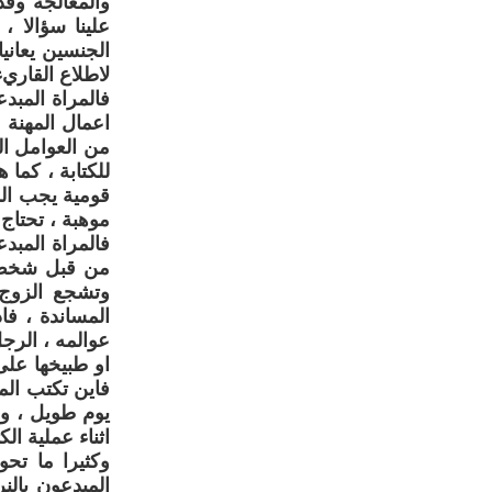
والمعالجة وق
علينا سؤالا ،
الجنسين يعاني
لاطلاع القاريء
فالمراة المبدع
اعمال المهنة 
من العوامل الت
للكتابة ، كما 
قومية يجب الم
موهبة ، تحتاج
فالمراة المبدع
من قبل شخص و
وتشجع الزوج 
المساندة ، فا
عوالمه ، الرج
او طبيخها على 
فاين تكتب المر
يوم طويل ، وح
اثناء عملية ا
وكثيرا ما تحو
المبدعون بالن