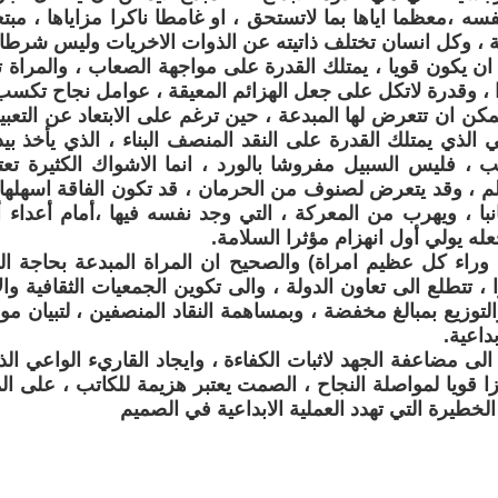
فسه ،معظما اياها بما لاتستحق ، او غامطا ناكرا مزاياها ، مبت
 ، وكل انسان تختلف ذاتيته عن الذوات الاخريات وليس شرطا ان
 ان يكون قويا ، يمتلك القدرة على مواجهة الصعاب ، والمراة
ا ، وقدرة لاتكل على جعل الهزائم المعيقة ، عوامل نجاح تكسب 
مكن ان تتعرض لها المبدعة ، حين ترغم على الابتعاد عن التعبي
ي الذي يمتلك القدرة على النقد المنصف البناء ، الذي يأخذ بيد
ب ، فليس السبيل مفروشا بالورد ، انما الاشواك الكثيرة ت
لم ، وقد يتعرض لصنوف من الحرمان ، قد تكون الفاقة اسهلها ج
نبا ، ويهرب من المعركة ، التي وجد نفسه فيها ،أمام أعداء 
له يولي أول انهزام مؤثرا السلامة.
وراء كل عظيم امراة) والصحيح ان المراة المبدعة بحاجة ال
 تتطلع الى تعاون الدولة ، والى تكوين الجمعيات الثقافية والأ
لتوزيع بمبالغ مخفضة ، وبمساهمة النقاد المنصفين ، لتبيان مو
داعية.
 الى مضاعفة الجهد لاثبات الكفاءة ، وايجاد القاريء الواعي ال
زا قويا لمواصلة النجاح ، الصمت يعتبر هزيمة للكاتب ، على الم
لخطيرة التي تهدد العملية الابداعية في الصميم