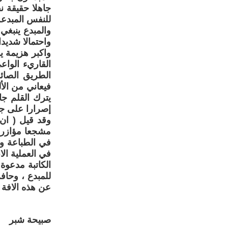
جاهلا حقيقة ن
للنفس المبدعة
والمبدع ينبغي
واحتمالا شديد
واكبر هزيمة ي
القاريء الواع
الطريق الصائ
فيعاني من الأ
يترك القلم جا
إصرارا على جع
وقد قيل ( ان 
مشجعا مؤازرا ،
في الطباعة وا
في العملية الاب
الكاتبة مدعوة
للمبدع ، وحاف
عن هذه الافة ا
صبيحة شبر