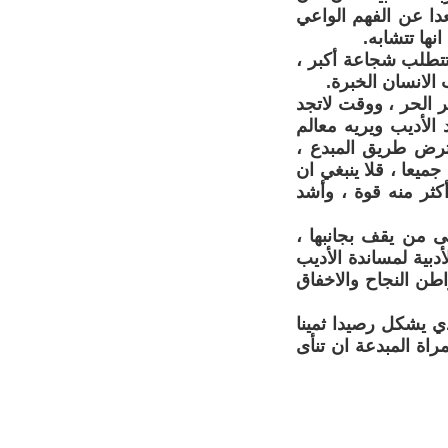
عدا عن الفهم الواعي
ها تتشابه.
 تتطلب شجاعة أكبر ،
الانسان الخبرة.
ر الحر ، ووقت لاتجد
 الأديب ويريه معالم
عترض طريق المبدع ،
ميعا ، قلا ينبغي ان
أكثر منه قوة ، وأشد
ى من يقف بجانبها ،
دبية لمساندة الأديب
اطن النجاح والاخفاق
ذي يشكل رصيدا ثمينا
راة المبدعة ان تنأى