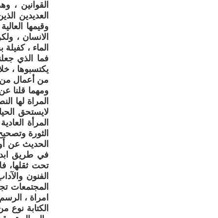
القوانين ، وه
العديدين الذي
وقيمها العالي
الانسان ، ولك
الماء ، كفيلة 
فما الذي جعل
يكتسبوها ، خل
من أعمال من اج
ومهما قلنا عن
المراة لها ال
لايستحق الحيا
المرأة العادي
الثورة وتصحيح
الحديث عن أوض
في طريق ابدا
تحت ثقلها، ف
الفنون والآدا
المجتمعات تجع
امراة ، الرسم
الكتابة نوع من