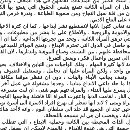
د أثبتت الكثير من المبدعات كفاءتهن في هذا المجال ، ولك
 هل ان المراة الكاتبة تتمتع بنفس الحقوق التي يتمتع بها ا
ان من قلة سبل النجاح ومن صعوبة الطباعة ، وندرة فرص التوز
 على النتاج الادبي.
ة تعاني كثيرا ،لانها لاتستطيع نشر ابداعها ، كما ان كثرة الاعبا
والامومة والزوجية ، والاطلاع على ما ينشر من مطبوعات ، والا
ي ترهق المراة الكاتبة ، وتحد من تجربتها الابداعية ، كما ان ال
هو حاصل في الدول التي تحترم الابداع ، وتمنح الجوائز للمبدعين
حافظة عليهم ، من التشتت وضياع الموهبة واندثارها ، لان الق
 الى تمرين واعمال فكر ، وبعض التفرغ،
ة لانها كثيرة المهام ، وتلك الواجبات من التباين والاختلاف، بح
احد ، ولكن المراة عليها ان تجامل ، وتستقبل الضيوف وتب
وتقف بجانب الأبناء والبنات ، دون ان تنتظر موقفا مكافئا
ذا ما جاء داعي الابداع مناديا ، وجدها مشغولة في عمل آخر ي
ل يسرع ملبيا النداء ، والمراة تتهم بتهم شتى ، ان لبت مسرعة 
النار ، لقامت الدنيا واعتبرت المراة امّا فاشلة وهاجمها النا
اة ومتى ؟ لابد انها تنتظر ان يهرع افراد الاسرة الى أسرة نوم
ين تجد ان الجميع قد خلد الى سلطان النوم ، وانه لاأحد هناك
لكتابة ، ويغضب ان هي لم تسمعه باللحظة.
ل الذات المحبطة بين الكاتبة وعملية الابداع ، التي تتطلب 
رجسية التي هي عدوة للابداع ، فالمبدع لايمكن ان يصقل تجربت