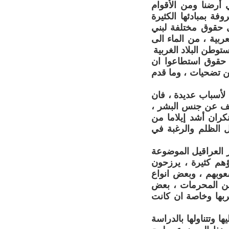
 أرضنا ومن الأقوام
فة بمبادئها الكثيرة
ى حقوق مختلفة لبني
ربية ، من الماء الى
ستوطن البلاد الغربية
ن حقوق استطاعوا ان
من تضحيات ، وما قدم
لأسباب عديدة ، فان
تلف عن جنس البشر ،
نكران أشد إيلاما من
ل الظلم والرغبة في
 العراقيل الموضوعة
ؤهم كثيرة ، يرزحون
عوبهم ، وبعض انواع
ا من المحرمات ، بعض
قربها وخاصة ان كانت
ها وتتناولها بالدراسة