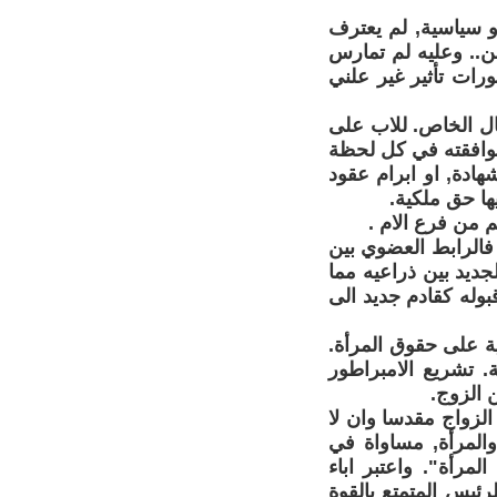
و سياسية, لم يعترف
طن.. وعليه لم تمارس
رات تأثير غير علني
جال الخاص. للاب على
موافقته في كل لحظة
هادة, او ابرام عقود
يها حق ملكية.
 من فرع الام .
ا فالرابط العضوي بين
الجديد بين ذراعيه مما
بوله كقادم جديد الى
لمسيحية على حقوق المرأة.
ة. تشريع الامبراطور
 الزوج.
لزواج مقدسا وان لا
والمرأة, مساواة في
مرأة". واعتبر اباء
ئيس المتمتع بالقوة