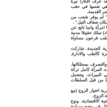
د عرف أفكارا نيرة
ت هي نفسها في حقب
صر القديمة.
قوله :" لم يوفر شعب من
سكان ضفاف النيل" .
امرأة وانما ناتج عن
د) تملك حقوقا مدنية
 لقب فرعون مساواة
ية الجديدة. شاركت
رة كالطب والادارة,
 والتصرف بممتلكاتها.
ث المرأة كامل تركة
ي الميراث. وتتحمل
ئيا من قبل السلطات
ية اختيار الزوج (مع
ة الزوج.
الزوجية الاقتصادية. ونوع
مثل في وضع ميزانية