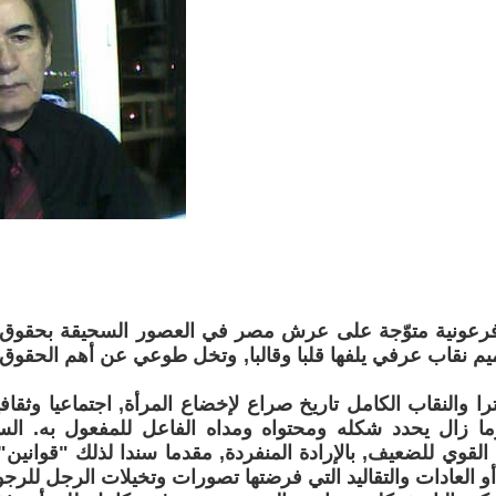
 فرعونية متوّجة على عرش مصر في العصور السحيقة بحقوق ك
م نقاب عرفي يلفها قلبا وقالبا, وتخل طوعي عن أهم الحقوق (
ترا والنقاب الكامل تاريخ صراع لإخضاع المرأة, اجتماعيا وثقافيا
ا زال يحدد شكله ومحتواه ومداه الفاعل للمفعول به. السي
القوي للضعيف, بالإرادة المنفردة, مقدما سندا لذلك "قوانين" ا
أو العادات والتقاليد التي فرضتها تصورات وتخيلات الرجل للرجول