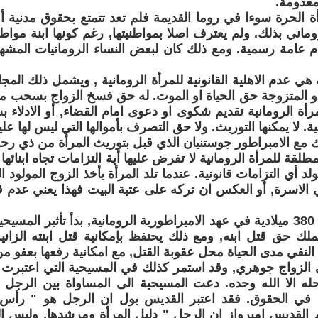
معدومة.
ة الحرة سوءا في روما القديمة فلم تعد تتمتع بحقوق مدنية أ
لروماني بذلك. ولم يعترف اصلا بمواطنيتها, رغم كونها ابنة موا
م عامة رسمية. ومع ذلك كان لبعض النساء الرومانيات المشهو
ة هي عدم الاهلية القانونية للمرأة الرومانية , ويشمل ذلك الم
 او المتزوجة حق الحياة او الموت. له حق فسخ الزواج بسحب 
رأة الرومانية تقديم شكوى او دعوى امام القضاء, أو الادلاء بش
ية. لا يمكنها التوريث. ولا حق التصرف بأموالها التي ليس لها عل
مع الامبراطور جوستنيان الذي قبل بتوريث المرأة من ذي رحم
مطلقة للمرأة الرومانية لا تفرض عليها أية التزامات تجاه ابنائه
يولد أي التزامات قانونية. عندما تلد المرأة يأخذ الزوج المولود 
 الاسرة, أو العكس ان تركه على عتبة البيت فهذا يعني عدم ق
ابتداء من عام 380 ميلادية في عهد الامبراطورية الرومانية, بدأ تأثير ا
ملك حق قتل ابنه, ومع ذلك يحتفظ بإمكانية قتل ابنته الزاني
النفي مدى الحياة محل عقوبة القتل, مع امكانية رفعها بعفو من
الزواج جوهري, وقد استمر كذلك في المسيحية التي اعتبرت ا
له الا الله وحده. دعت المسيحية الى المساواة بين الرجل 
 في الحقوق. فقد اعتبر القديس بول ان الرجل هو " رأس ال
 القديس امبرواز ان الرجل " دليل المرأة ومرشدها, وليس الر