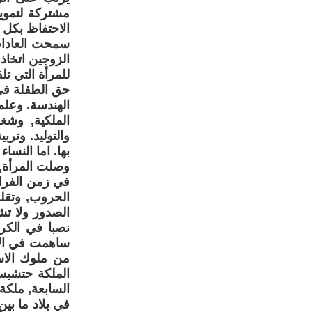
مشتركة لتمويل
الاحتفاظ بكل ا
سمحت العادات 
الزوجين اتخاذ
للمرأة التي تل
حق الطفلة في 
الهندسة. وعلم
الملكية, وش
والتوليد. وتر
بها. اما النسا
وصلت المرأة,
الحروب, وتقل
الصدور ولا تشب
ساهمت في الاص
السابعة, ملكة 