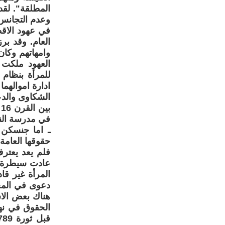
المطلقة". لقد
وعدم التجانس 
في عهود الاق
العام. وقد ب
وامهاتهم وكان
العهود ملكت 
للمرأة بنظام
ادارة اموالهما
الشكاوى والدع
ـ اما جنسكن ف
حقوقها العامة 
فلم يعد يعترف
المرأة غير قا
دعوى في المح
هناك بعض الاس
الحقوق في نها