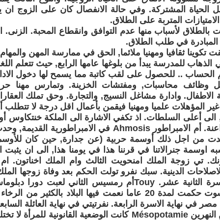
 الحياة المشتركة. وفي حالة الانفصال كان على الزوج ان يد
لامتيازات المتربة على الطلاق.
بالطلاق لأسباب منها عدم التوافق وانقطاع المحبة. الزنى. 
 المبادرة في طلب الطلاق.
قت تكوينا ثقافيا ومهنيا ملائما, الحق في ممارسة المهن والمهام
الذهاب للمدرسة يبدأ من بلوغها عامها الرابع, حيث تتعلم اللغة
 الحساب .. للحصول على لقب كاتبة مما يسمح لها دخول الادار
غل وظائف محاسبات, ومفتشات الخزينة. وتمارس مهنا حر
بية الاطفال. وادارة مشاغل النسيج, والتجارة. وحق تملك العقار
ء غير المؤهلات علميا ومهنيا فيقمن بأعمال اقل درجة لا تتطلب أ
 الى أعلى السلطات. اذ تكفي الاشارة الى الملكة خنتكاوس
في زمن الفراعنة. أم الامبراطور Ahmosis في الامبراطور
دت من اجل ذلك أوسمة حربية (عن جدارة, حين كان للأوسم
ه اوسمة جنرالاتنا في قرننا هذا في يومنا هذا, الى ان يثبت ال
لاحات الدينية. سبك نفرو تولت الحكم بعد وفاة زوجها الملك
من ملوك الاسرة الثانية عشر. Touyأم رمسيس الثاني لعبت د
الملكة حتشبسوت حكمت لمدة 20 عاما نعمت فيها البلاد بالكثير م
مصر في نهاية الاسرة الرابعة. نفرتيتي في نهاية العائلة السابع
في بلاد ما بين النهرين Mésopotamie كانت الوضعية القانونية 