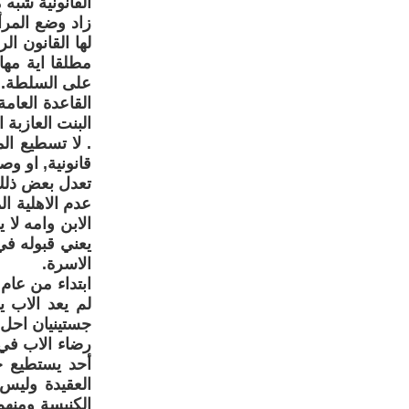
القانونية شبه 
زاد وضع المرأ
لها القانون ا
مطلقا اية مها
على السلطة.
القاعدة العام
البنت العازبة
. لا تسطيع الم
قانونية, او وص
تعدل بعض ذلك 
عدم الاهلية ال
الابن وامه لا 
يعني قبوله في
الاسرة.
لم يعد الاب ي
جستينيان احل 
رضاء الاب في 
أحد يستطيع ح
العقيدة وليس
الكنيسة ومنهم