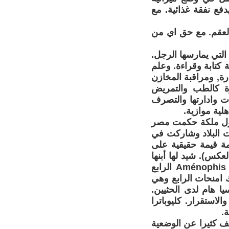
فع نفقة غذائية. مع
العقم. مع حق اي من
 التي يمارسها الرجل.
 كتابة وقراءة. وعلم
ة, ومراقبة المخازن
ة كالطب والتمريض
ات وادارتها والتصرف
هلية موازية.
 أول ملكة حكمت مصر
ية القديمة, وحدت البلاد وشاركت في
ة قيمة حقيقية على
عكس). شيد لها أبنها
نصبا في الكرنك. تي زوجة الملك امنحويت الثالث وام الملك اخناتون. ام Aménophis الرابع
 امنحات الرابع وهي
ورا دبلوماسيا هام لدى الحثيين.
ن الرخاء والاستقرار. كليوباترا
ة.
للمرأة لا تختلف كثيرا عن الوضعية