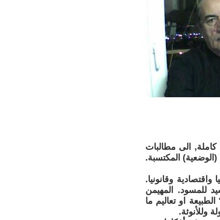
املة, الى مطالبات
الوضعية) المكتسبة.
 واقتصادية وقانونيا.
د للمسود. المهيمن
لطبيعة او تعاليم ما
ة وللأنوثة.