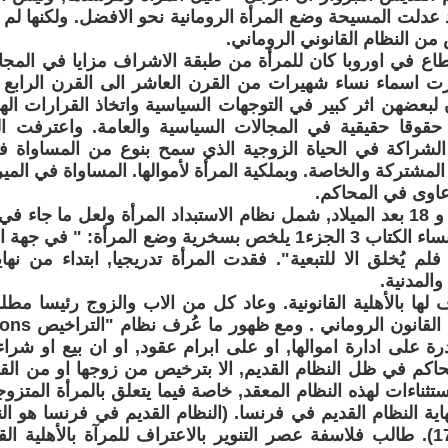
 عدلت المسيحة وضع المرأة الرومانية نحو الافضل. ولكنها لم 
من النظام القانوني الروماني.
طاع في اوروبا كان للمرأة من طبقة الاشراف مزايا في المج
رزت اسماء نساء شهيرات من القرن العاشر الى القرن الرابع
 لبعضهن اثر كبير في التوجهات السياسية واتخاذ القرارات اله
حقوقا حقيقية في المجالات السياسية والعامة. واعترفت ال
 الشراكة في الحياة الزوجية الذي سمح بنوع من المساواة 
 المشتركة والخاصة. وبملكية المرأة لأموالها. المساواة في المي
اوى في المحاكم.
بين القرن 16 و 18 بعد الميلاد, شمل نظام الاستبداد المرأة ولعل ما ج
في مدرسة النساء الكتاب 3 الجزء1 يلخص بسخرية وضع المرأة: "
لم يُخلق الا للتبعية". فقدت المرأة تدريجيا, ابتداء من نه
والمدنية.
 لها بالأهلية القانونية. وعاد كل من الاب والزوج رئيسا مط
درة على ادارة اموالها, او على ابرام عقود, او ان بيع او شرا
اكم في ظل النظام القديم, الا بترخيص من زوجها او من ال
تثناءات لهذه النظام المعقد, خاصة فيما يتعلق بالمرأة المت
ية النظام القديم في فرنسا. (النظام القديم في فرنسا هو ال
قبل ثورة 1789). طالب فلاسفة عصر التنوير بالاعتراف للمرآة بالأهلية 