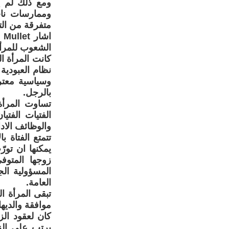
ومع ذلك لم ي
وممارسات ناج
متفرقة من التا
الشعوب للمرأة
كانت المرأة ال
نظام العبودية
وسياسية معتر
بالرجل.
تساوت المرأة
الفتيات الفت
والوظائف الادا
تتمتع الفتاة ب
يمكنها ان تور
زوجها المتوف
المسؤولية ال
العامة.
تبقى المرأة ا
موافقة والديها
يرتب على الزو