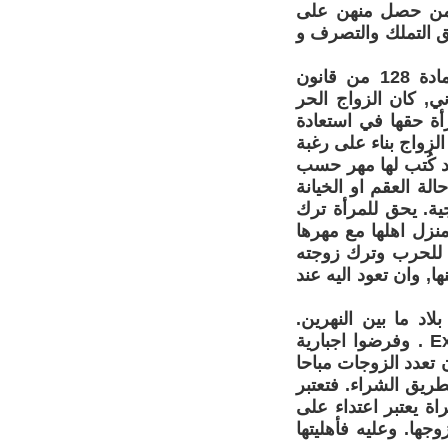
رس من حصل منهن على
حق التملك والتصرف و
فيما يتعلق بالزواج كانت المرأة الحرة تتمتع بأهلية قانونية. فقد بينت المادة 128 من قانون
لقانوني, كان الزواج الحر
رأة حقها في استعادة
ذكور. يمكن حل الزواج بناء على رغبة
د كُتب لها مهر حسب
لاق زوجته في حالة العقم او الخيانة
جية. يحق للمرأة ترك
منزل اهلها مع مهرها
جية. المادة 142 . اذا ذهب الزوج للحرب وترك زوجته
 وان تعود اليه عند
اد ما بين النهرين.
اعتبروا العزوبية خطيئة وجريمة. حسب سفر الخروج 20 من 1 ـ 17 Exode . وفرضوا اجبارية
 تعدد الزوجات مباحا
ريق الشراء. فتعتبر
اة يعتبر اعتداء على
جها. وعليه فأهليتها