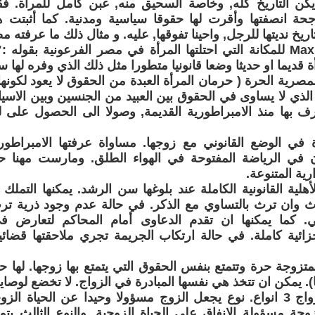
كن التاريخ كله, وخاصة السحيق منه, غبن كامل للمرأة. فق
حة انصفتها وأقرت لها حقوقا سياسية ومدنية. كما أثبت
ريخ نديتها للرجل, واحينا تفوقها, عليه. و مثال ذلك ما عرفته م
اشار Max Mullet للمكانة التي احتلتها المرأة في مصر الفرعونية ب
 قديما او حديثا وضعا قانونيا متطورا مثل ذلك الذي وفره لها 
مصرية الحرة ( حرمان المرأة العبدة من الحقوق لا يعود لكونها 
 الذي لا يساوى في الحقوق بين العبيد من الجنسين وبين الاسيا
ف بها منذ الامبراطورية القديمة, وصولا الى الحصول على
 في الوضع القانوني مع زوجها. مساواة عرفتها الامبراطور
يان في الرياضة المفتوحة في الهواء الطلق. ومارست مهنا ح
رية المتنوعة.
الأهلية القانونية الكاملة عند بلوغها سن الرشد. يمكنها التملك
ّث وان ترث بالتساوي مع الذكر. في حالة عدم وجود ذرية تر
ي. كما يمكنها ان تقدم الدعاوى أمام المحاكم لتعارض ف
جزائية كاملة. في حالة ارتكاب الجريمة تجري ملاحقتها قضا
لمتزوجة حرة وتتمتع بنفس الحقوق التي يتمتع بها زوجها. لها حر
). يمكن ان تتخذ هي نفسها المبادرة في الزواج. لا تخضع لوصاي
كان لعقود الزواج 3 انواع. نوع يجعل الزوج مسؤولا وحيدا عن الحياة 
جة مسؤولة الانفاق على الحياة الزوجية. والنوع الثالث يت