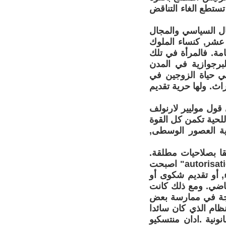
تستطع الغاء التناقض
ال السياسي والمجال
 عشر, كنساء الملوك
امة. فالمرأة في تلك
برجوازية في المدن
في حياة الزوجين في
راث. ولها حرية تقديم
اء في قول موليير لارنولف
 في جهة اللحية تكمن كل القوة
اية العصور الوسطى,
لقا بصلاحيات مطلقة.
عادت سيطرة القانون الروماني . ومع ظهور ما عُرف نظام "التراخيص autorisations" اصبحت
ء, أو تقديم شكوى أو
قاضي. ومع ذلك كانت
زوجة في ممارسة بعض
نظام الذي كان سائدا
القانونية .ادان منتسكيو