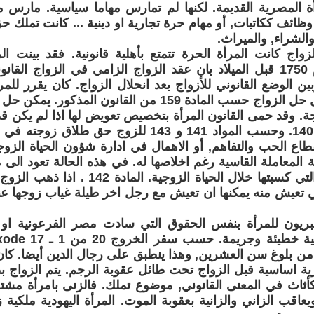
مرأة المصرية القديمة. لكنها لم تمارس مهاما سياسية. ما
وظائف ككاتبات, أو مهام حرة تجارية او دينية ... كانت تملك 
والشراء, والميراث.
حمورابي لعام 1750 قبل الميلاد بان عقد الزواج الزامي في الزواج ا
ن الوضع القانوني للأزواج بعد انحلال الزواج. كان يقرر للم
مهرها في حال حل الزواج حسب المادة 159 من القانون الم
جة. وقد حمى القانون المرأة بتخصيص تعويض لها اذا لم يكن ق
المادة 139 و 140. وحسب المواد 141 و 143 للزوج حق ط
قطاع الحب والتفاهم, أو الاهمال في ادارة شؤون الحياة الزو
 المعاملة القاسية رغم اخلاصها له. في هذه الحالة تعود الى 
وكل الاموال التي كسبتها خلال الحياة الزو
تعيش منه يمكنها ان تعيش مع رجل اخر طيلة غياب زوجها عنها,
بريون للمرأة بنفس الحقوق التي سادت مصر الفرعونية او بل
ا من بلوغ سن العشرين, وهذا ينطبق على رجال الدين أيضا. كان
ية اساسية قبل الزواج تحت طائل عقوبة الرجم. يتم الزواج بط
كأثاث في المعنى القانوني, موضوع تملك. فالزنى بامرأة مشتر
عاقب الزاني والزانية بعقوبة الموت. المرأة اليهودية ملكية زو