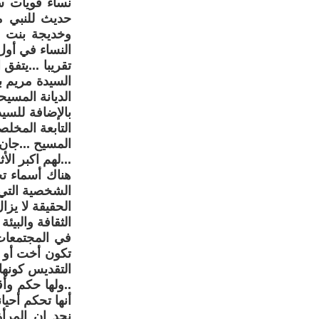
نساء قويات س
حديث للنبي م
وخديجة بنت خ
تقريبا ...يتفق
السيدة مريم ب
الديانة المسيحي
بالإضافة للسيد
التابعة المخل
المسيح ...جان
...لهم اكبر الأ
هناك أسماء تح
الشخصية التي 
الحقيقة لا يز
الثقافة والبيئة
في المجتمعات 
تكون أخت أو أم
التقديس كونها
..ولها حكم وأ
أنها تحكم أحيا
نجد إن المرأ