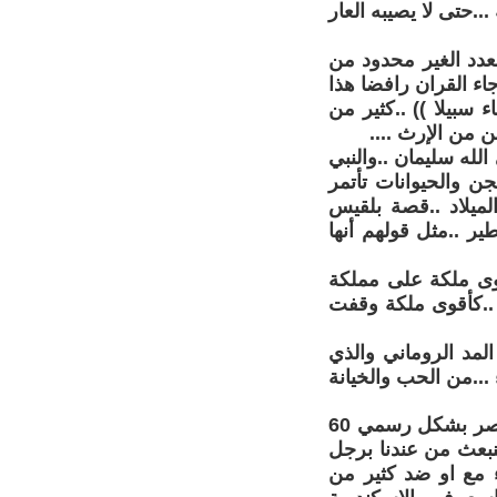
..حتى لا يصيبه العار
عدد الغير محدود من
اء القران رافضا هذا
 سبيلا )) ..كثير من
هن من الإرث ....
لله سليمان ..والنبي
 والحيوانات تأتمر
ه ... وهو كان يعيش قبل 1000 سنة من الميلاد ..قصة بلقيس
ير ..مثل قولهم أنها
أقوى ملكة على مملكة
ة ..كأقوى ملكة وقفت
لمد الروماني والذي
...من الحب والخيانة
شجرة الدر تلك المرأة القوية بين الرجال الأقوياء الأشداء ...المرأة حكمت مصر بشكل رسمي 60
نبعث من عندنا برجل
 مع او ضد كثير من