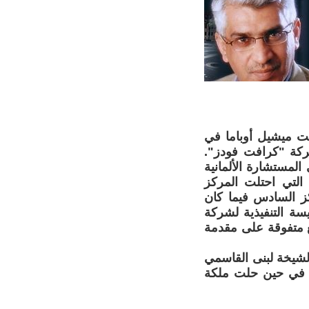
لت ميشيل أوباما في
لشركة "كرافت فودز".
لمستشارة الألمانية
 التي احتلت المركز
كز السادس فيما كان
سة التنفيذية لشركة
ع متفوقة على مقدمة
الشيخة لبنى القاسمي
ي المركز ال70، والسيدة القطرية الأولى الشيخة موزة في المركز ال74 في حين حلت ملكة