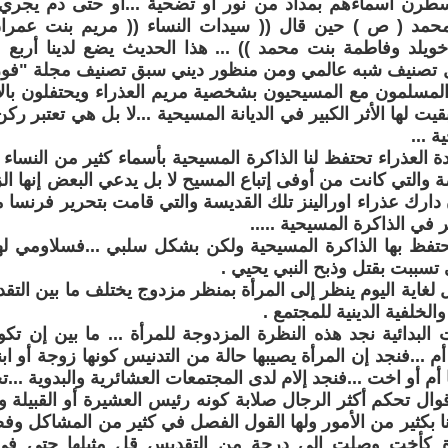
طرن اسماءهم بمداد من نور أو تضحية ...أو حتى دم يجري بأ
حمد ( ص ) حين قال (( سيدات النساء (( مريم بنت عمرا
ويلد وفاطمة بنت محمد )) ... هذا الحديث يضع لدينا أربع
 المسلمون مع المسيحيون بشخصية مريم العذراء ويحتفلون بالأسما
قيت لها الأثر الكبير في الديانة المسيحية ...لا بل هي تعتبر
ة ...
ة العذراء تحتفظ لنا الذاكرة المسيحية بأسماء كثير من النساء 
صة والتي كانت من أوفى إتباع المسيح لا بل يدعي البعض إنها ال
 دارك عذراء اورالينز تلك القديسة والتي قامت بتحرير فرنسا من
ثر في الذاكرة المسيحية .....
تفظ بها الذاكرة المسيحية ولكن بشكل سلبي ...فسلاومي لها ا
تسببت بقتل وذبح النبي يحيي .
ال لغاية اليوم ينظر إلى المرأة بمنظر مزدوج يختلف ما بين ا
 والخلفية الدينية للمجتمع .
البدائية نجد هذه النظرة المزدوجة للمرأة ... ما بين إن تكون
 ...فنجد إن المرأة يصيبها حالة من التدنيس كونها زوجة أو ابن
 أم أو اخت ...فنجد إلام لدى المجتمعات العشائرية والبدوية .
قوال تحكم أكثر الرجال صلابة كونه رئيس العشيرة أو القبيلة وح
نا بكثير من الأمور ولها القول الفصل في كثير من المشاكل وفصل
ة كأخت وصلت إلى درجة من التقديس قل مثيلها حتى في ا