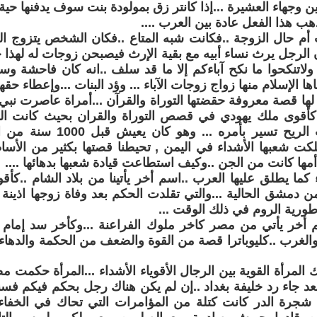
ن وجهاء العشيرة ...إذا كانتر زق بمولودة بنت سوف يدفنها حية .
هب هذا الفعل عادة بين العرب ....
 أم حال الزوجة ..فكانت شبه المتاع ..فكان الشخص يتزوج ال
ان الرجل يرث نساء أبيه مع بقية الإرث فيصبحن زوجات له لهذا ج
 ولاتنكحوا ما نكح آباءكم إلا ما قد سلف ..انه كان فاحشة وساء
اها الإسلام منها زواج زوجات الآباء ... وؤد البنات ...وإعطاء حق
لها قصة معروفة حقضتها التوراة والقرآن ...أمراة عاصرت نبي ا
كأقوى ملك يهودي في قصص التوراة والقران بحيث كانت الجن
بأمره ..وكانت الريح تسير بأمر
لكت شعبها الأشداء في اليمن , تحيطنا قصتها بكثير من الأساط
أمها كانت من الجن ..وكيف استطاعت قيادة شعبها بدهائها ....
باء كما يطلق عليها العرب ..اسم أخر يأتينا من بلاد الشام ..ك
من دمشق الحالية ...والتي تقلدت الحكم بعد وفاة زوجها اذين
ورية الروم في ذلك الوقت ...
سم أخر يأتي من مصر كاخر ملوك الفراعنة ...وكأخر سد إمام ا
الغرب ..كليوباترا قصة من القوة والضعف من الحكمة والدهاء 
بعد جاء رد خليفة بغداد ..إن لم يكن هناك رجل بحكم فيكم فس
شجرة الدر كانت كتلة من المؤامرات التي تحاك في الخفاء