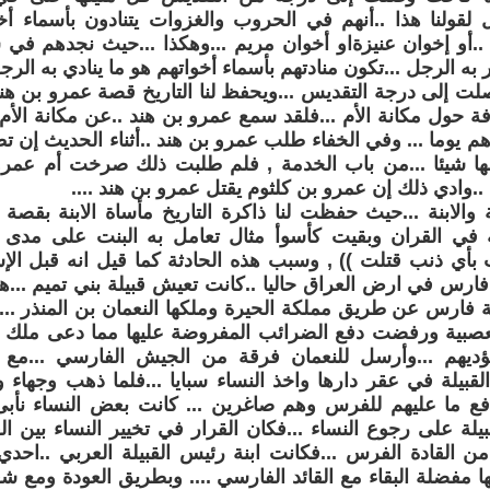
 لقولنا هذا ..أنهم في الحروب والغزوات يتنادون بأسماء أخ
.أو إخوان عنيزةاو أخوان مريم ...وهكذا ...حيث نجدهم في
به الرجل ...تكون منادتهم بأسماء أخواتهم هو ما ينادي به الرجل
لت إلى درجة التقديس ...ويحفظ لنا التاريخ قصة عمرو بن هن
ة حول مكانة الأم ...فلقد سمع عمرو بن هند ..عن مكانة الأم
هم يوما ... وفي الخفاء طلب عمرو بن هند ..أثناء الحديث إن
ولها شيئا ...من باب الخدمة , فلم طلبت ذلك صرخت أم عمر
ة ..وادي ذلك إن عمرو بن كلثوم يقتل عمرو بن هند ....
الابنة ...حيث حفظت لنا ذاكرة التاريخ مأساة الابنة بقصة ا
 في القران وبقيت كأسوأ مثال تعامل به البنت على مدى الت
بأي ذنب قتلت )) , وسبب هذه الحادثة كما قيل انه قبل الإس
د فارس في ارض العراق حاليا ..كانت تعيش قبيلة بني تميم ...هذ
 فارس عن طريق مملكة الحيرة وملكها النعمان بن المنذر ..
العصبية ورفضت دفع الضرائب المفروضة عليها مما دعى ملك 
يؤديهم ...وأرسل للنعمان فرقة من الجيش الفارسي ...مع
القبيلة في عقر دارها واخذ النساء سبايا ...فلما ذهب وجهاء وق
 دفع ما عليهم للفرس وهم صاغرين ... كانت بعض النساء نأب
لة على رجوع النساء ...فكان القرار في تخيير النساء بين العود
ن القادة الفرس ...فكانت ابنة رئيس القبيلة العربي ..احد
ها مفضلة البقاء مع القائد الفارسي .... وبطريق العودة ومع ش