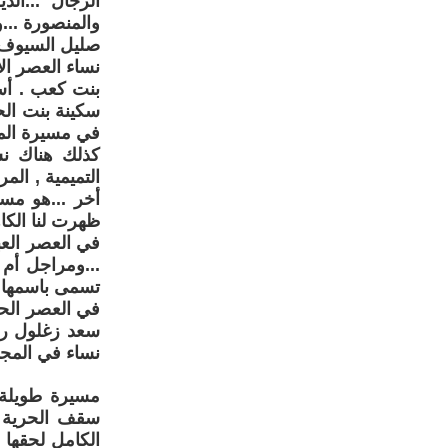
الرجال ...ال
والمنصورة ...
صليل السيوف ف
نساء العصر ال
بنت كعب . أسم
سكينة بنت الح
في مسيرة المج
كذلك هناك نس
التميمية , ال
أخر ...هو مس
ظهرت لنا الكا
في العصر العب
...ومراجل أم 
تسمى باسمها اع
في العصر الح
سعد زغلول رائ
نساء في المجا
مسيرة طويلة 
سقف الحرية ل
الكامل لحقها 