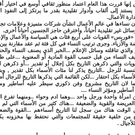
نها قررت هذا العام اعتماد منظور ثقافي أوسع في اختيار أقو
ا يستند إلى ألقاب وأدوار تقليدية بقدر ما يرتكز إلى النفوذ ا
ارة الأعمال.
ن نساءها في عالم الأعمال انشأن شركات متميزة وعلامات تج
ائل غير تقليدية أحياناً، واخترقن حاجز الجنسين أحياناً أخرى.
فوربس» القويات على أربع فئات هي السياسة والأعمال والإعل
ضة والأزياء. وجرى ترتيب النساء في كل فئة ثم عقد مقارنة بين
والذي تناقلته وسائل الإعلام ...الخبر الذي يصنف النساء والحق
 النساء من قبل حسب القوة المادية أو المعنوية ...على طو
ويات والتي ذكرهن التاريخ بكل إجلال أو تقدير ...أو ذكرهن الت
نسبة للرجل ..التاريخ يذكر لنا مئات الأسماء بكل تقدير , و
لأسماء بكل احتقار ...لكن القائمة التي يذكرها التاريخ للرجال أ
.ربما لان التاريخ مشروع وفن ذكوري سيطر عليه أساطير ومآ
اطير ومؤثر النساء ....
من امرأة واحدة ورجل واحد ...وهما ادم وحواء ..ومنهما تفرع ا
ريضة والقوية والضعيفة ...هناك كثير من الأسماء التي لم ي
الوقت هناك من سجل لنا التاريخ أسماءهم ...القوة والضع
بع من خلفية حقيقة للمجتمعات والتي نحتفظ بها مخزونه بكت
لأجيال .