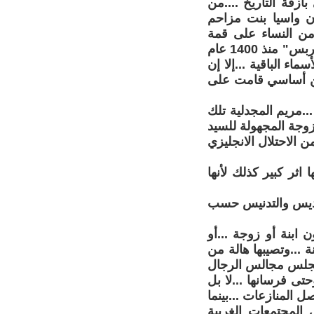
زقة التاريخ ....من
ن واسيا بنت مزاحم
 من النساء على قمة
النساء في أول تصنيف شبه عالمي ومن منظور ديني سبق تصنيف مجلة "فوربس" منذ 1400 عام
ء الباقية ...إلا إن
 ركن أساسي قامت على
...مريم المجدلية تلك
زوجة المجهولة للسيد
 الاحتلال الانجليزي
ثر كبير كذلك لأنها
لتقديس والتدنيس حسب
 ابنة أو زوجة ...أو
ة ...وتصيبها هالة من
..تجلس مجالس الرجال
تى فرسانها ...لا بل
 المنازعات ...بينما
لمجتمعات الغربية