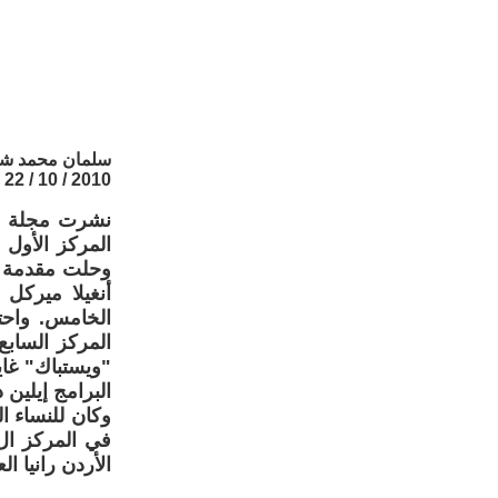
سلمان محمد شن
2010 / 10 / 22
نشرت مجلة "فو
المركز الأول 
وحلت مقدمة ال
أنغيلا ميركل 
الخامس. واحتل
المركز السابع
"ويستباك" غاي
البرامج إيلين
وكان للنساء ا
الأردن رانيا الع