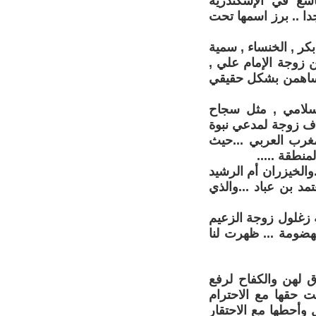
اسع في الإسكندرية
ا .. برز اسمها تحت
كر , الخنساء , سمية
ن زوجة الإمام علي ,
ة ساهمن بشكل حقيقي
إسلامي , مثل سجاح
طاف زوجة لمدعي نبوة
مغرب العربي ...حيث
نطقة .....
والخيزران أم الرشيد
مد بن عباد ...والذي
زغلول زوجة الزعيم
هضومة ... ظهرت لنا
ق لهن والكفاح لرفع
 حقها مع الاحترام
وأحطها مع الاحتقار