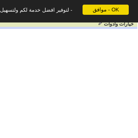
موافق - OK
لتوفير افضل خدمة لكم ولتسهيل ع
خيارات وادوات