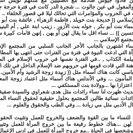
ذين قادوا جيوش صادمة مع الصليبين مع ملكهم لويس الت
والمغول في عين جالوت ... شجرة الدر كانت في فترة حرجة جد
ي الحروب والمؤامرات التي تحالك ليلا في قصور الخلفاء ..
إسلامي (( خديجة بنت خويلد , فاطمة الزهراء , عائشة بنت أبو ب
اء بنت أبو بكر , خوله بنت الأزور . زينب ابنة علي , أم البني
سين )) ... نساء اقل ما يقال لهن أو بهن , إنهن قامات كبير
تمع الإسلامي ...
اء اشتهرن بالجانب الأخر الجانب السلبي من المجتمع ال
مرأة التي ادعت النبوة في فترة من الفترات حتى انتهى بها الم
يلمة الكذاب , ..في الفترة نفسها في حروب الإسلام في ال
هنة التي قادت قومها في حروبهم ضد الإسلام الداخل في تلك الم
اسي كانت هناك أسماء مثل (( زبيدة زوجة الرشيد وأم الأمين..
المأمون ... وفي الأندلس هناك أسماء مثل اعتماد زوجة المعت
تزازا بها ...وولادة بنت المستكفي ...
ديث ظهرت لنا نساء رائدات مثل هدى شعراوي والسيدة صفية 
دات نسائية طالبن المجتمع بحلول حقيقية لحقوق النساء الم
ل الأدبي مثل مي زيادة ... وفي الطب والحقوق والعلوم ...
للنساء ما بين القوة والضعف والخروج للعمل وتثبيت الحقو
هن ...هناك خطوط رفيعة ما بين خروج المرأة للعمل وتثبيت
وشخصها في الحياة ..مع خروج المرأة للعمل في ادني الإعمال 