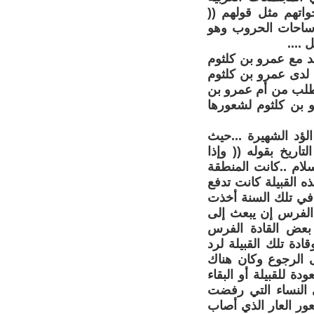
واتهم مثل قولهم ((
 ساحات الحروب وهو
 ....
د مع عمرو بن كلثوم
 لدى عمرو بن كلثوم
 تطلب من أم عمرو بن
و بن كلثوم لشعورها
لؤد الشهيرة ...حيث
اريخ بقوله (( وإذا
لام ..كانت المنطقة
ه القبيلة كانت تدفع
.في تلك السنة أخذت
الفرس إن يبعث إلى
 بعض القادة الفرس
ادة تلك القبيلة لرد
ى الرجوع وكان هناك
ة للقبيلة أو البقاء
ي النساء التي رفضت
عور العار الذي أصاب