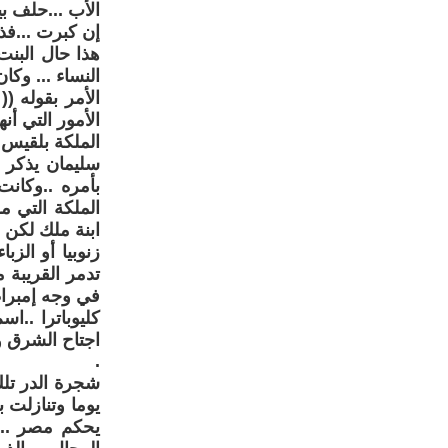
الأب ...حلف بي
إن كبرت ...فذ
هذا حال البنت
النساء ... وك
الأمر بقوله ((
الأمور التي أنه
الملكة بلقيس 
سليمان يذكر 
الملكة التي م
ابنة ملك لكن 
زنوبيا أو الز
تدمر القريبة 
في وجه إمبراط
كليوباترا ..ا
اجتاح الشرق و
.
يوما وتنازلت 
يحكم مصر .. 