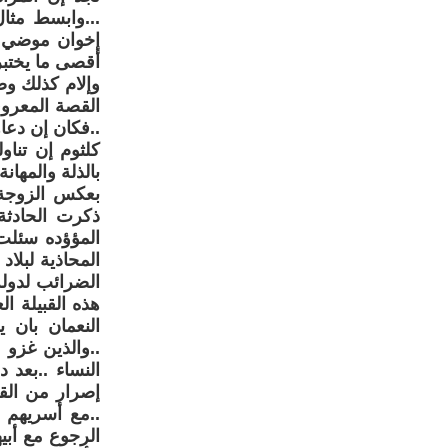
...وابسط مثال
إخوان موضي .
أقصى ما يختبر 
وإلام كذلك وص
القصة المعروف
..فكان إن دعا
كلثوم إن تنا
بالذلة والمهان
بعكس الزوجة و
ذكرت الحادثة
المؤؤده سئلت 
المحاذية لبلا
الضرائب لدولة
هذه القبيلة 
النعمان بان 
..والذين غزو 
النساء ..بعد
إصرار من القبي
..مع أسريهم م
الرجوع مع أبي