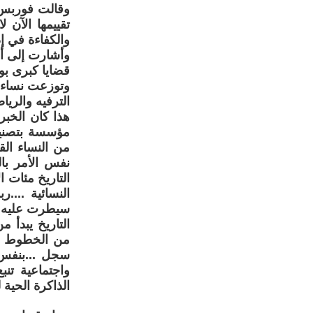
وقالت فوربس إ
تقييمها الآن ل
والكفاءة في إد
وأشارت إلى أ
قضايا كبرى بوس
وتوزعت نساء «
الترفيه والريا
هذا كان الخبر 
مؤسسة بتصنيف
من النساء الق
نفس الأمر بال
التاريخ مئات ا
النسائية ...
سيطرت عليه أس
التاريخ يبدأ 
من الخطوط الع
سجل ...بنفس 
واجتماعية تن
الذاكرة الحية ل