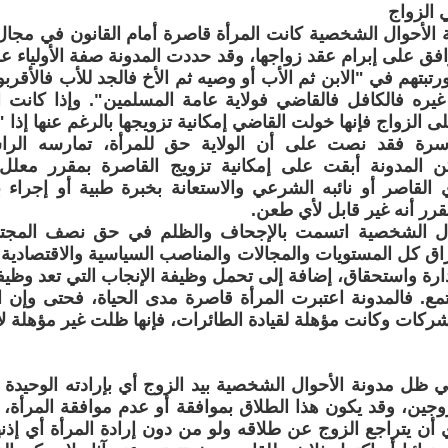
في الزواج
لأحوال الشخصية كانت المرأة قاصرة أمام القانون في مجال ت
افق على إبرام عقد زواجها، وقد حددت المدونة صفة الأولياء 
تبتهم في "الابن ثم الأب أو وصيه ثم الأخ فالجد للأب فالأقربو
يره فالكافل فالقاضي فولاية عامة المسلمين". وإذا كانت 
لى الزواج فإنها خولت القاضي إمكانية تزويجها بالرغم عنها إذا 
أسرة فقد نصت على أن الولاية حق للمرأة، تمارسه الرا
ن المدونة أبقت على إمكانية تزويج القاصرة بمقرر معلل
ي القاصر أو نائبه الشرعي والاستعانة بخبرة طبية أو إجرا
رر أنه غير قابل لأي طعن.
ال الشخصية اتسمت بالإجحاف والظلم في حق نصف المجتمع
ق كل المستويات والمجالات والمناصب السياسية والاقتصادية وا
رة واستحقاق، إضافة إلى تحمل وظيفة الإنجاب التي تعد وظيفة
تمع. فالمدونة اعتبرت المرأة قاصرة مدى الحياة، فحتى وإن
شركات وكانت مؤهلة لقيادة الطائرات، فإنها ظلت غير مؤهلة لإ
 ظل مدونة الأحوال الشخصية بيد الزوج أي بإرادته الوحيدة و
زوجين، وقد يكون هذا الطلاق بموافقة أو عدم موافقة المرأة،
 أن يتراجع الزوج عن طلاقه ولو من دون إرادة المرأة أي إذن