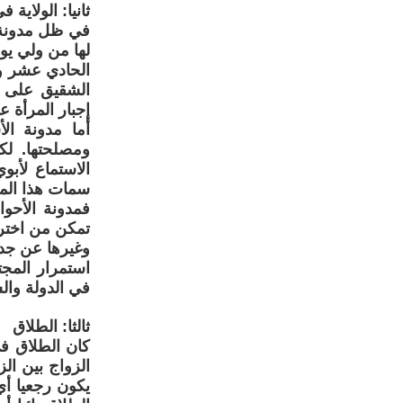
ثانيا: الولاية 
في ظل مدونة ا
لها من ولي يو
الحادي عشر ور
الشقيق على غ
إجبار المرأة ع
أما مدونة ال
ومصلحتها. لك
الاستماع لأبو
سمات هذا المق
فمدونة الأحو
تمكن من اخترا
وغيرها عن جدا
استمرار المج
في الدولة وال
ثالثا: الطلاق
كان الطلاق في
الزواج بين ال
يكون رجعيا أي