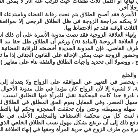
ي نهائيا أو اكتمل ثلاث طلقات حيث تترتب عنه آثار لا يمكن الز
جلا آخر.
الأسرة فقد أصبح الطلاق يتم تحت رقابة القضاء وباستدعاء الز
لا يمكنه مراجعة الزوجة في ظل الطلاق الرجعي إلا بموافقة 
ثلاث البائنة فقد تم الاحتفاظ بها.
ق بإنهاء العلاقة الزوجية فقد نصت مدونة الأسرة على أن ذلك اس
استمرار ودوام العلاقة الزوجية (المادة 70) ورغم أن الط
رف القاضي، فإن المدونة الجديدة أخضعته للرقابة القضائية 
حضور الزوجة حيث يمكن الإحالة على القانون الجنائي إذا ما ث
صولا الى تحديد واجبات الطلاق والنفقة بناء على معايير (المادة 78 وما ب
 والخلع
ينحصر في التعبير عن الموافقة على الزواج ولا يتعداه إلى
ية، لا لشيء إلا لأن الزواج كان مؤبدا في ظل مدونة الأحوال
ت نادرة جدا كانت المحكمة تقبل للمرأة فيها التطليق لسبب
سبيل الحصر. وفي المقابل يقوم الحق المطلق في الطلاق ل
لة وبسيطة، وحتى وإن تحققت المعجزة وحكم لها بالتطليق
 لتبث كل من محكمة الاستئناف والمجلس الأعلى في ط
دفع ذلك إلى أن ترتفع بشكل مهول نسب الطلاق الخلعي الذي ش
اجرة من طرف الزوج في حرية المرأة وحقها في إنهاء العلاقة ال