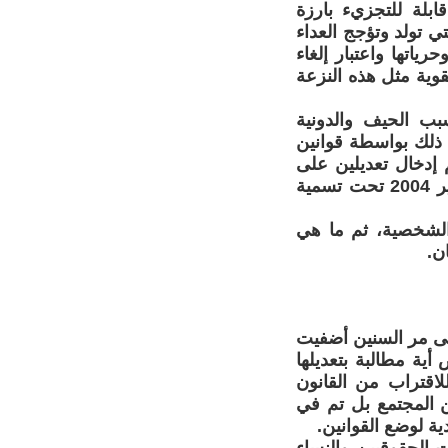
بلة للتجزيء بارزة
ي تولد وتؤجج العداء
ياتها واعتبار إلغاء
وية مثل هذه النزعة
ب الحيف والدونية
 ذلك بواسطة قوانين
 إدخال تعديلين على
هذه المدونة، اعتمد الأول في 10 أكتوبر 1993 بينما صدر الثاني في 3 فبراير 2004 تحت تسمية
 الشخصية، ثم ما هي
ن.
ة فيما بين 1957 و1993 أي لمدى 36 سنة وعلى مر السنين أضفيت
أية مطالبة بتعديلها
لاقتراب من القانون
ن المجتمع بل تم في
ة لوضع القوانين.