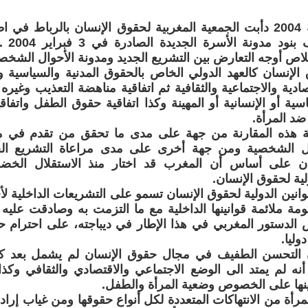
منذ بداية سنة 2004 دأبت الجمعية المغربية لحقوق الإنسان بالرباط 
دراسة م
اص أوجه التعارض بين التشريع الجديد ومدونة الأحوال الشخصي
 الإنسان كالعهد الدولي الخاص بالحقوق المدنية والسياسية و
صادية والاجتماعية والثقافية ثم اتفاقية مناهضة التعذيب وغي
قاسية أو الإنسانية أو المهينة وكذا اتفاقية حقوق الطفل واتفا
ضد المرأة.
 هذه المقارنة من جهة على مدى ما تحقق من تقدم في مد
ال الشخصية ومن جهة أخرى على مدى مراعاة التشريع الجد
ن على أساس أن المغرب قد اختار منذ الاستقلال الخضوع
لية لحقوق الإنسان.
وانين الدولية لحقوق الإنسان تسمو على التشريعات الداخلية لأي
ة ملائمة قوانينها الداخلية مع ما التزمت به وصادقت عليه
 الدستور المغربي في هذا الإطار في ديباجته، على احترام ح
وليا.
 التحسن الطفيف في مجال حقوق الإنسان لم يشمل بعد كل
 أنه لم يمتد الى الوضع الاجتماعي والاقتصادي والثقافي وك
ينها على الخصوص وضعية المرأة والطفل.
لمرأة من الانتهاكات المتعددة لكل أنواع حقوقها ومن غياب إراد