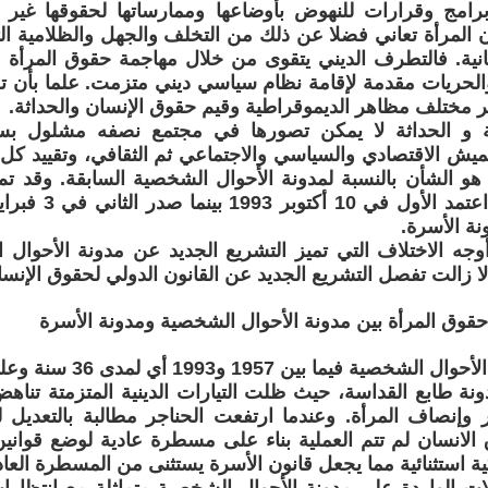
مج وقرارات للنهوض بأوضاعها وممارساتها لحقوقها غير قا
أن المرأة تعاني فضلا عن ذلك من التخلف والجهل والظلامية الت
انية. فالتطرف الديني يتقوى من خلال مهاجمة حقوق المرأة وحر
لحريات مقدمة لإقامة نظام سياسي ديني متزمت. علما بأن تق
ر مختلف مظاهر الديموقراطية وقيم حقوق الإنسان والحداثة.
ة و الحداثة لا يمكن تصورها في مجتمع نصفه مشلول بسب
هميش الاقتصادي والسياسي والاجتماعي ثم الثقافي، وتقييد كل
و الشأن بالنسبة لمدونة الأحوال الشخصية السابقة. وقد تم
ة الأسرة.
وجه الاختلاف التي تميز التشريع الجديد عن مدونة الأحوال
لا زالت تفصل التشريع الجديد عن القانون الدولي لحقوق الإنسا
حقوق المرأة بين مدونة الأحوال الشخصية ومدونة الأسرة
عمرت مدونة الأحوال الشخصي
نة طابع القداسة، حيث ظلت التيارات الدينية المتزمتة تناهض 
 وإنصاف المرأة. وعندما ارتفعت الحناجر مطالبة بالتعديل ل
الانسان لم تتم العملية بناء على مسطرة عادية لوضع قواني
ية استثنائية مما يجعل قانون الأسرة يستثنى من المسطرة العادي