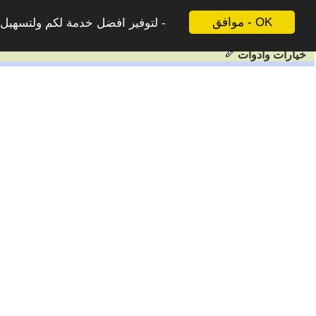
موافق - OK
لتوفير افضل خدمة لكم ولتسهيل ع
خيارات وادوات