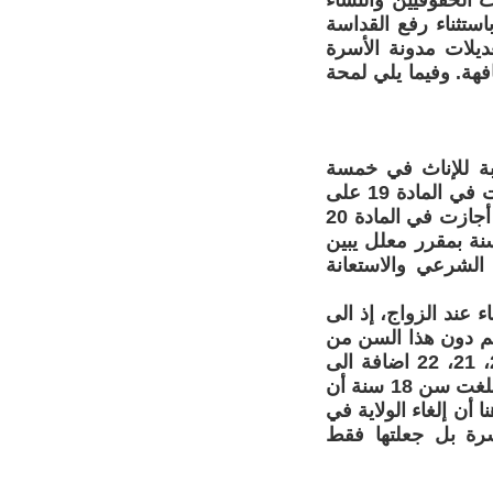
ت الحقوقيين والنساء
ستثناء رفع القداسة
يلات مدونة الأسرة
هة. وفيما يلي لمحة
بة للإناث في خمسة
عشرة سنة وبالنسبة للذكور ب 18 سنة. أما مدونة الأسرة الجديدة فقد نصت في المادة 19 على
المساواة في سن الزواج بالنسبة للفتى والفتاة وذلك في سن 18 سنة، بينما أجازت في المادة 20
أسرة المكلف بالزواج، أن يأذن بزواج الفتى والفتاة دون سن 18 سنة بمقرر معلل يبين
 الشرعي والاستعانة
عند الزواج، إذ الى
 19) مع جعل الزواج من هم دون هذا السن من
الجنسين مرتبط بحالة الضرورة والحصول على إذن من القاضي (المواد 20، 21، 22 اضافة الى
جعل الولاية في الزواج بالنسبة للمرأة اختيارية (المادة 25)، حيث يمكن لمن بلغت سن 18 سنة أن
 أن إلغاء الولاية في
سرة بل جعلتها فقط