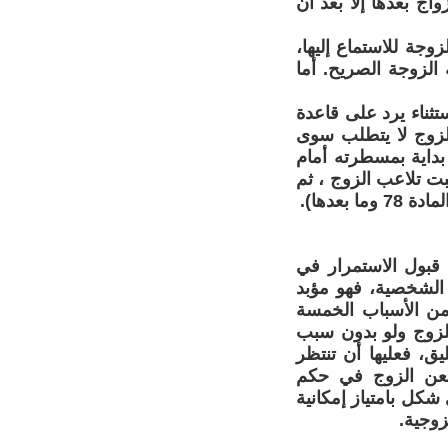
واج بعدها إلا بعد أن
وجة للاستماع إليها،
الزوجة الصريح. أما
تثناء يرد على قاعدة
لاق ظل حقا بيد الزوج لا يتطلب سوى
بداية بمسطرته أمام
بت تلاعب الزوج ، ثم
عدها).
 قبول الاستمرار في
 الشخصية، فهو مؤبد
 من الأسباب الخمسة
لزوج ولو بدون سبب
، فعليها أن تنتظر
عن الزوج في حكم
كل بامتياز إمكانية
زوجية.