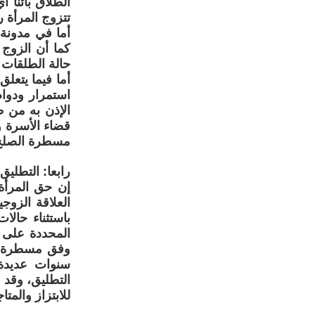
الطلاق بائنا أ
تتزوج المرأة ر
أما في مدونة 
كما أن الزوج 
حالة الطلقات ال
أما فيما يتعل
الإذن به من ط
قضاء الأسرة و
مسطرة الصلح ، وو
رابعا: التطليق
إن حق المرأة 
العلاقة الزوج
باستثناء حالا
المحددة على 
وفق مسطرة سه
سنوات عديدة
التطليق، وقد 
للابتزاز والمت