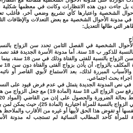
لات الواردة على مدونة الأحوال الشخصية متماثلة مع انتظارا
ت بل جاءت دون هذه الانتظارات وكانت في معظمها شكلية با
حوال الشخصية واعتبارها كأي تشريع وضعي آخر، فأغلب تعد
ي مدونة الأحوال الشخصية مع بعض التعدلات والإظافات التاف
ر التي طالها التعديل:
ج
لأحوال الشخصية في الفصل الثامن تحدد سن الزواج بالنس
لقاضي ال
الأسباب المبررة لذلك، بعد الاستماع لأبوي القاصر أو نائبه
 اجراء بحث اجتماعي.
في نص المدونة الجديدة يتمثل في عدم فرض قيود على النساء 
جانب توحيد ورفع سن الزواج الى 18 سنة (المادة
فسها أو تفوض هذا الحق لأبيها أو غيره من الأقارب والملاحظ هنا
بة للمرأة كأحد المطالب النسائية لم تستجب له مدونة الأ