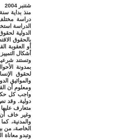
شتنبر 2004
الدراسة استخل
الدولية لحقوق
بالحقوق الاقت
أو العقوبة ال
أشكال التمييز 
وتستند شرعية
بمدونة الأحو
لحقوق الإنسا
والمواثيق الدو
ومعلوم أن الق
واجب كل حكوم
دولية. وقد نص
متعارف عليها د
وغير خاف أن
والمدنية، كما
الخاصة، من ب
وتبدو معاناة ا