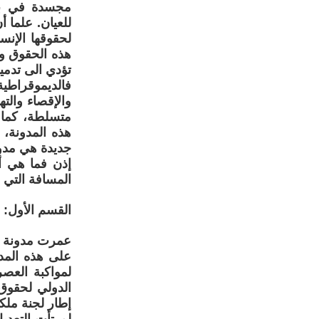
مجسدة في برا
للعيان. علما 
لحقوقها الإنس
هذه الحقوق وا
تؤدي الى تدمي
فالديموقراطي
والإقصاء والت
متسلطة، كما ه
جديدة هي مدون
إذن فما هي أ
المسافة التي 
القسم الأول: 
على هذه المدو
لمواكبة العصر
الدولي لحقوق 
إطار لجنة ملك