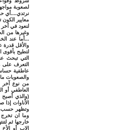
شروط وقواعد 
لصعوبة مواجهة 
نرتدي....أي ح
معايير الكون ت
لنعود في أخر ا
وغيرها من الح
...أما عند ال
والأقل قدرة ع
لتطيح بأقوى ا
التي تبحث عنه
التعرف على رغ
عاطفية حساسية
والصعوبات ما 
من نوع آخر ل
العاطفي أو ال
(والذي أصبح ف
الأناوات إذا ص
وتظهر حسب الم
وما ان تخرج 
خارجها ثم لتن
الاب أو الأخ