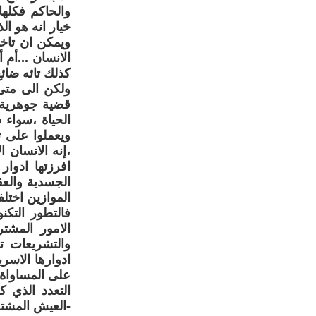
والحاكم فكلها
خيار انه هو ا
ويمكن ان تاخذ
الانسان ...أم
كذلك تائه ضائ
ولكن الى متى 
قضية جوهرية 
الحياة ،سواء 
ويعملوا على 
،إنه الانسان 
افرزتها ادوا
الجسدية والعق
الموازين اختل
فالتطور التكن
الامور المشت
والتشريعات ت
ادوارها الاسري
على المساواة و
التعدد الذي ك
-العيش المشت