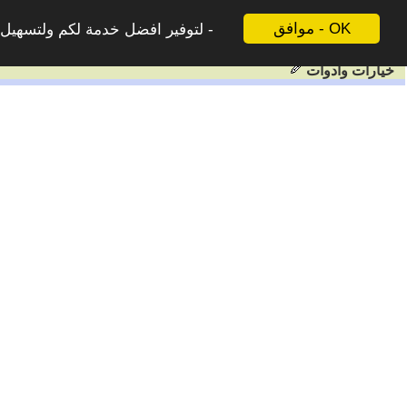
موافق - OK
لتوفير افضل خدمة لكم ولتسهيل ع
خيارات وادوات