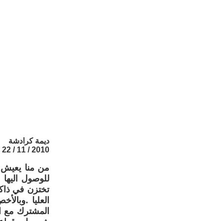
ديمة كرادشة
2010 / 11 / 22
من منا يعيش "
للوصول اليها 
تختزن في ذاكرت
العليا .وبالأ
المشترك مع ا