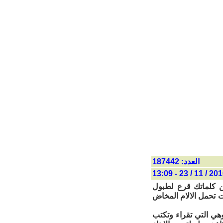
العدد: 187442
2010 / 11 / 23 - 
ن كلماتك قرع لطبول
ت تحمل الالام المخاض
 وهي التي تقراء وتكتب