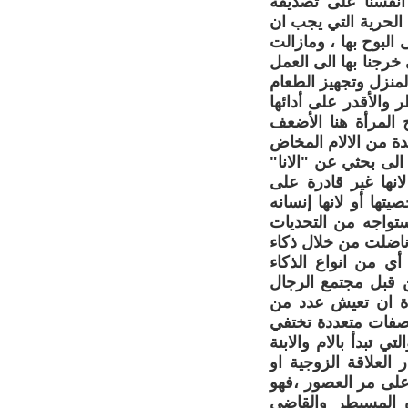
أنفسنا على تصديقه
ا الحرية التي يجب ان
البوح بها ، ومازالت
خرجنا بها الى العمل
المنزل وتجهيز الطعام
 والأقدر على أدائها
ح المرأة هنا الأضعف
دة من الالام المخاض
لى بحثي عن "الانا"
لانها غير قادرة على
تها أو لانها إنسانه
ستواجه من التحديات
وناضلت من خلال ذكاء
ي من انواع الذكاء
ن قبل مجتمع الرجال
رأة ان تعيش عدد من
..صفات متعددة تختفي
 تبدأ بالام والابنة
لعلاقة الزوجية او
 على مر العصور ،فهو
ن المسيطر والقاضي