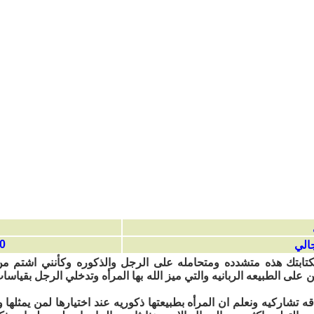
13:09
جالي
بكتابتك هذه متشدده ومتحامله على الرجل والذكوره وكأنني اشتم م
لى الطبيعه الربانيه والتي ميز الله بها المرأه وتدخلي الرجل بقياسا
اقه تشاركيه ونعلم ان المرأه بطبيعتها ذكوريه عند اختيارها لمن يمثلها