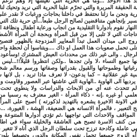
هذا الأوحد ...وما هي الحرية التي نعيشها إلا وهم نرغم 
الحقيقة المريرة والتي تحرّم علينا الحرية التي نريد وتحيك لن
رية ونحن ما زلنا نحتفظ في داخلنا بحاجات ورغبات لا نقدر على 
سير بإتجاهين متناقضين لصالح الرجل طبعاً...أي حرية تلك التي 
لنهار نقوم بأدوارنا التقليدية من انجاب ورعاية اطفال ونظافة 
اجات التي لا تلبى إلا من قبل المرأة وبحجة أن المرأة الأشطر
خروج الى ميدان العمل تبدأ المعايير المزدوجة بالظهور فتصب
لى تحمل صعوبات هذا العمل او ذاك ....ويتناسوا أن لحظة واح
لرجال . والى غير ذلك من محددات العيش المشترك !وسأعود ا
ا جميع النساء ،لا ولن تجدها ..ولكن انتظروا قليلاً!!...ليس 
باتها وطموحاتها والقبول بقدراتها وصفاتها ورسم معالم شخصي
 غير عقلانية – كما يدعون- لا تعرف ماذا تريد ، بل لانها 
يرديها الى الهاوية ..الهاوية التي عاشتها عبر العصور وقاومت 
م تتحدث عنه أي من الابحاث والدراسات ولا ينطوي تحت أ
علمي أو غيره .إنه - ذكاء المرأة - الغير معترف به رسميا م
ي الاونة الاخيرة يشعره بالتهديد لذكورته ) أصبح على الم
ح التعبير ، فالمرأة الانسانه هي الضعيفة، الهشة ، الغيورة، .
واقف والاحداث التي تواجهها ،ثم تؤدي أدوارها المتنوعة والتي
من كنف الاسرة تصبح هي العاشقة والخليلة سواء في اطار ا
تهي عاملة وكادحة ترزح تحت سلطان الرجل الذي أناه لا تتغير
 أو الزوج جميعها تحمل نفس المكانة والدور، وتصبغها بلو