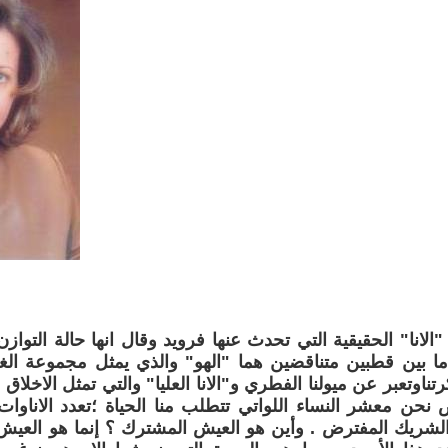
الانا" الحقيقية التي تحدث عنها فرويد وقال انها حالة التواز
ما بين قطبين متناقضين هما "الهو" والذي يمثل مجموعة الغر
ناوتعبر عن ميولنا الفطري و"الانا العليا" والتي تمثل الاخلاق
خص نحن معشر النساء اللواتي تتطلب منا الحياة ؛تعدد الاناو
لشريك المفترض . وأين هو العيش المشترك ؟ إنما هو العيش