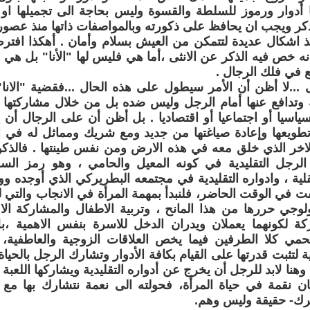
 أدوار ورموز للسلطة والقسوة وليس بحاجة الى تجميلها او 
لذكر ويجب ان يحافظ على ذكورته وبالمواصفات ذاتها منذ عصور، أ
 اشكال عديدة لتتمكن من العيش بسلام وأمان . أهكذا افترض 
 أنه خص فيه الذكر عن الانثى ،أما هي فليس لها "الأنا" بل هي
ع في فلك الرجال .
...لا أظن أن الأمر سيطول على هذه الحال ...فقضية "الانا
وتدافع عنها أمام الرجل وليس ضده بل من خلال مشاركتها إ
سياسيا أو اجتماعيا أو اقتصاديا . بل أظن أن على الرجال أن يح
تطويعها وإعادة صياغتها من جديد ومع شريك ومماثل له في 
الاخر الذي خلق معه في هذه الارض ومن نفس طينتها . فالذكور
ر الرجل التقليدية في كونه المعيل والحامي ، وهو رمز الس
لية ، وادواره التقليدية في مجتمعه البطريركي الذي أوجده ووضع
فت في الوقت الحاضر، فلنبدأ بمهمة المرأة في الانجاب والتي 
ولوجي حررها من هذا المانح ، وتربية الاطفال والمشاركة ا
ركة لكونهما يعملان ويدران الدخل للاسرة بنفس الاهمية ،
حمي كلا الطرفين فيما يخص العلاقات الزوجية والعاطفية
ة لتثبت قدرتها على القيام بكافة الأدوار وتشارك الرجل بالحيا
هنا لابد للرجل أن يخرج عن أدواره التقليدية ويشاركها اللعبة 
ان نقمة في حياة المرأة، فحولته الى نعمة نتشارك بها مع 
رك- حقيقة وليس وهم.