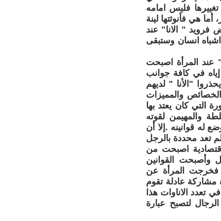
تغييرها فليس امامه
ما هي فأنوثتها لينة
فرويد " الانا" عند
 اشباه انسان وستبقى
" عند المرأة اصبحت
ياه في كافة جوانب
ذروا "الأنا " لديهم
الخصائص والمميزات
ة التي كان يعتد بها
لطة والمهيمن لقوته
 له قوانينه .إلا أن
لم تعد محددة بالرجل
لاقتصادية اصبحت من
بل وأصبحت القوانين
، فخرجت المرأة عن
ة مشاركة عادلة تقوم
في تعدد الاناوات هذا
الرجال لتصبح عبارة