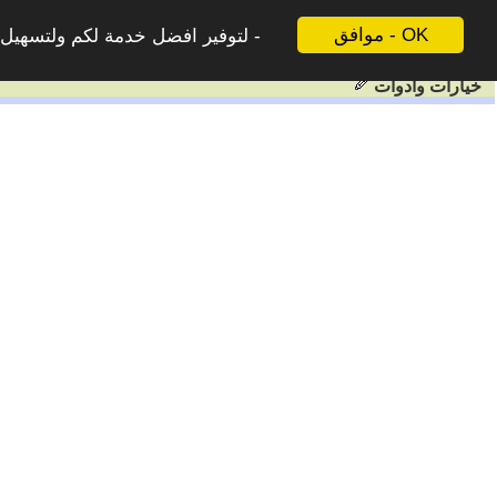
موافق - OK
لتوفير افضل خدمة لكم ولتسهيل ع
خيارات وادوات