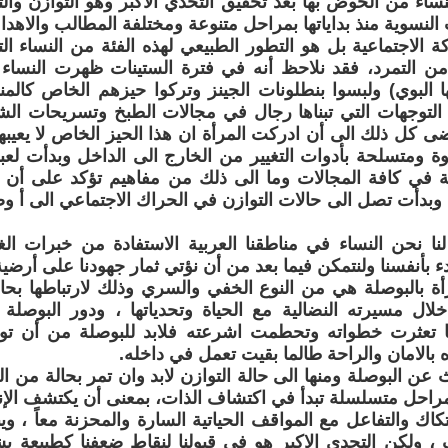
النساء من الخوض بها بعد تحقيق التحدي الاكبر وهو التوازن وال
لنسوية منذ بداياتها بمراحل متنوعة ومختلفة المطالب والا
 الاجتماعية بل هو التطور الطبيعي لهذه الفئة من النساء ال
ع من التمرد، فقد نلاحظ أنه في فترة الستينات ظهرت النسا
ها البوي) ولبسوا بنطلونات الجينز وتركوا حيزهم الخاص كالم
لتوجهات التي تبناها رجال في مجالات الطبخ وتسريحات الشعر
ضى كل ذلك الى أن ادركت المرأة ان هذا الحيز الخاص لا يعيبه
ة ومتسلحة بأدوات التغيير من الخارج الى الداخل وبدأت لعبة 
ة في كافة المجالات وما الى ذلك من مفاهيم تؤكد على أن ا
دأت تصل الى حالات التوازن في الحراك الاجتماعي الى أ و
 لنا نحن النساء في مناطقنا العربية الاستفادة من خبرات 
دء بأنفسنا ولنتمكن فيما بعد من أن نؤتي ثمار جهودنا على أرض
أة بالبوصلة هي من النوع الخفي والسري وذلك لارتباطها بحال
 خلال مسيرته النضالية مع الحياة وتحدياتها ، ودور البوصلة 
ا تعثرت خطواته وتحطمت اشرعته فلابد للبوصلة من أن تو
 بالامان والراحة طالما بقيت تعمل في داخله.
 عن البوصلة ومنها الى حالة التوازن لابد وان تمر بحالة من ال
بمراحل متسلسلة تبدأ في اكتشاف الذات، بمعنى أن يكتشف ال
كاك والتفاعل مع المواقف الحياتية السارة والمحزنة معاً ، ويب
، ولكن التحدي الاكبر هو في قبولنا لنقاط ضعفنا كطبيعة ب