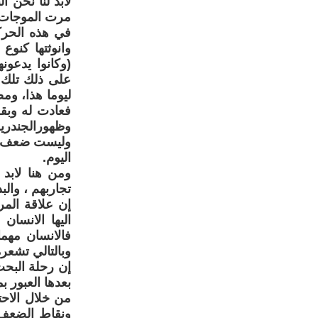
لابد لنا نحن 
مرت الموجات ا
في هذه الحركة
وانوثتها كنو
(وكانوا يدعون
على ذلك تلك ا
ليوما هذا، وم
فعادت له وبقو
وظهورالجندري
وليست ضعف وب
اليوم.
ومن هنا لابد
تجاربهم ، والب
إن علاقة المر
اليها الانسان
فالانسان مهم
وبالتالي تشعره
إن رحلة البحث
بعدها العبور 
من خلال الاحت
ونقاط الضعف 