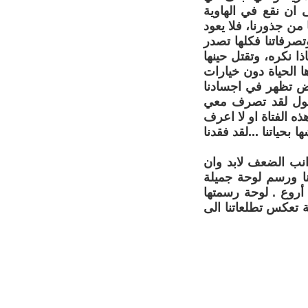
 ان نقع في الهاوية
 من جذورنا، فلا يعود
تصرفاتنا فكلها تصدر
ا نكره، وتقتل حينها
ا الحياة دون خيارات
راض تظهر في اجسادنا
قول لقد تصرف معي
ه الفتاة او لا اعرف
بحياتنا ...لقد فقدنا
انب الضعف لابد وان
نا ورسم لوحة جميلة
 أروع . لوحة رسمتها
وحة تعكس تطلعاتنا الى