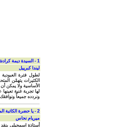
1 - السيدة ديمة كرادشة المحترمة
ليندا كبرييل
لطول فترة العبودية 
الكثيرات يتهمْن الم
الأساسية ولا يمكن أن 
لها تجربة غنية تعينها
ونردده جميعاً ونوافقك
2 - يا حضرة الكاتبة المحترمة ديمة كرادشة
ميريام نحاس
أستاذة اسمحيلي بنقد 