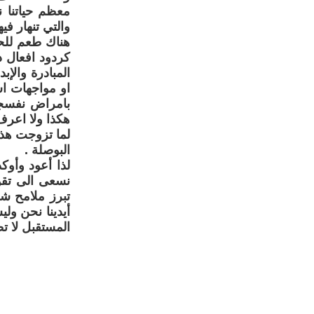
معظم حياتنا ن
والتي تنهار في
هناك طعم للحي
كردود افعال د
المبادرة والإ
او مواجهات اش
بامراض نفسجس
هكذا ولا اعرف
لما تزوجت هذا 
البوصلة .
لذا أعود وأوك
نسعى الى تقوي
تبرز ملامح شخص
أيدينا نحن ولي
المستقبل لا تط