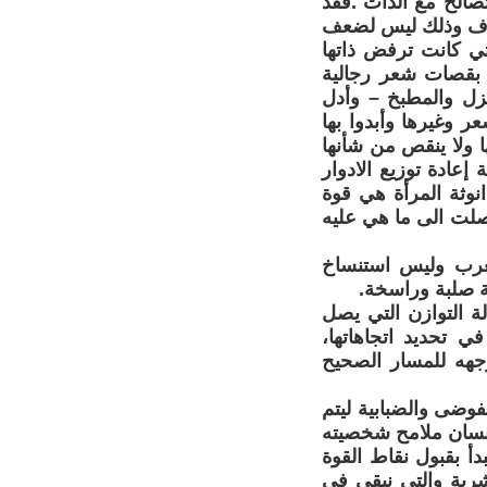
تصالح مع الذات .فقد
هداف وذلك ليس لضعف
تي كانت ترفض ذاتها
ء بقصات شعر رجالية
نزل والمطبخ – وأدل
 وغيرها وأبدوا بها
ا ولا ينقص من شأنها
إعادة توزيع الادوار
نوثة المرأة هي قوة
صلت الى ما هي عليه
الغرب وليس استنساخ
ية صلبة وراسخة.
ة التوازن التي يصل
في تحديد اتجاهاتها،
جهه للمسار الصحيح
فوضى والضبابية ليتم
إنسان ملامح شخصيته
دأ بقبول نقاط القوة
شرية والتي نبقى في