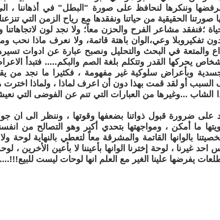
رفضها وننكرها لنحافظ على صورة "البطل" في أذهاننا ، الى
ها صورتنا الحقيقية من حياتنا ونفقدها مع رياح الزمن التي تنزعنا
اة ؛فنفقد مشاعر الفرح والحزن معاً؛ ولا نجد لون لاتجاهاتنا و
ون تفكيروبلا وعي،الوان باهتة قاتمة، ولا نعرف ماذا نحب وماذ
بداع والمتعة في البحث والتحليل ونصبح عبارة عن ادوات تسيره
خاص يحركها القدر وتتكلم بلغة الصم والبكم..... فتبدأ الاع
دية وبأعراض سلوكية غير مفهومة ، فكثيرا ما نجد من ي
 السبب أو لقد قمت بهذا دون أن اعرف لماذا ، ولماذا اخترت هذ
الشاب ...وغيرها من العبارات التي تنم عن الفوضى التي نعيشها 
د على ضرورة قبول ذواتنا بضعفها وقوتها ، وننظر الى ان جو
تها ما أمكن ، ومواجهتها بتحدي أكبر وهو التصالح من انفس
يتنا بالوانها القاتمة والمشرقة معاً لتعطي بالنهاية لوحة ولا
س احد غيرنا ، لوحة إخترنا الوانها بأعيننا لا بأعين الأخرين ، ل
لعات يفرضها علينا الغير مع العلم انها لوحات ليست للبيع!!!....