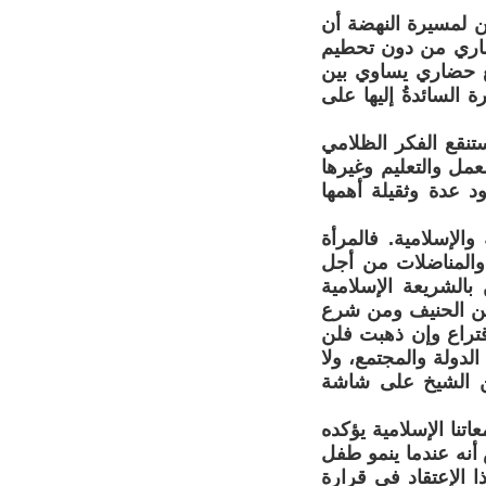
ن لمسيرة النهضة أن
حضاري من دون تحطيم
تمع حضاري يساوي بين
 السائدةُ إليها على
نقع الفكر الظلامي
مل والتعليم وغيرها
 عدة وثقيلة أهمها
الإسلامية. فالمرأة
والمناضلات من أجل
بالشريعة الإسلامية
دين الحنيف ومن شرع
إقتراع وإن ذهبت فلن
لدولة والمجتمع، ولا
هن الشيخ على شاشة
نا الإسلامية يؤكده
أنه عندما ينمو طفل
 الإعتقاد في قرارة