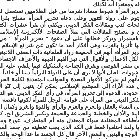
 ومعتقدا أنه لكذلك.
رير المرأة هجوما مضادا شرسا من قبل الظلاميين تستعمل في
هجوم على رواد التنوير وعلى دعاة تحرير المرأة مسلح بقر
صفحات كتب ومقالات الفكر الديني. ويكفي أن نقرأ عشرات الك
و نتصفح المقالات التي تملأ الصفحات الألكترونية الإسلامي
 باستمرار وتركز خطابها على أن دعوة " تحرير المرأة " هي
ها تأثروا بالغرب وهي أفكار أبعد ما تكون عن شرائع الإسلام وآ
ير المرأة، أنهم في الحقيقة رواد العلمانية ذات المعنى اللادي
لكل الأعمال والأقوال التي تهز القيم الدينية والأعراف الاجتماع
تي تنشر الفوضى وتفرق الجماعة بالتشكيك فيما يلتقي عليه ال
وات العنان لأنها لا ترى أن على الدولة التزاماً دينيا أو خلقياً.
بأنهم لم يدركوا الأغوار البعيدة والجوانب المتعددة لكلمة الح
ْل هذه الآراء إلى المجتمع الإسلامي يمكن أن ينتهي إلى نَبْذِ الدّ
وده. الدعوة إلى تحرير المرأة، في رأي الفكر الديني، هو الدعو
كر الديني من المرأة على قوامة الرجل للمرأة لكونها ناقصة
ى النساء بالعقل والحزم والعزم والرأي والقوة والغزو وكمال ال
مامة والأذان والخطبة والجماعة والجمعة وتكبير التشريق الخ. ك
 بأطيافه المختلفة سواء المعتدل منه أم المتطرف، عورة و
ها ولقد اختلفوا فقط في الكم الذي يجب تغطيته من جسد الم
 الوجه واليدين والبعض الآخر قال كل الجسد ما عدا الوجه والك