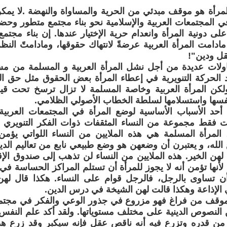
مرأة هو موقف مبدئي من الحرية والمساواة والنهضة .لا يمك
في المجتمعات العربية والإسلامية نحو بناء مجتمع متطور و
 على دونية المرأة وانعدام حرية الإختيار عندها. إن بناء مج
مادامت المرأة العربية عرضةً لانتهاك حقوقها، ومادامتً النظرة
قل ودين"!
لات عديدة من أجل نشل المرأة العربية و المسلمة من مست
 الحركة التنويرية في إعطاء المرأة بعض الحقوق مثل حق الع
كن المرأة العربية وخاصة المسلمة لا تزال ترسخ تحت قيود
نفسها واستسلامها لسلطة الخطاب الأصولي الظلامي.
أحد الأسباب الأساسية لوضع المرأة في المجتمعات العربية و
 فقط مجموعة من النساء المثقفات ذوات الفكر التنويري 
المرأة المسلمة هي هذه الملايين من النساء اللواتي يؤمن 
 الله، و يعتبرن أن وضعهن هو وضع طبيعي نابع من تعاليم ال
د لهن الخير. هذه الملايين من النساء لن تذهب إلى صندوق ال
لأنها تؤمن أنه لا يجوز للمرأة أن تستلم المراكز الحساسة في ا
أن تساوى بالرجل، فالرجل قوام على النساء. هكذا قال ل
 الإذاعة وهكذا قالت لهن الشيخة في درس الدين.
موقف من فراغ فهو مزروع في جذور الوعي والفكر في مجتمعات
النصوص الدينية على مختلف مستوياتها. ولقد أكد علم النفس 
من قدره وتزرع فيه أنه ناقص عقل فإنه سيكبر وقد زرع هذا