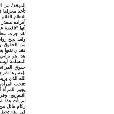
الموقفُ من ال
تأخذ مجراها 
النظام القائم
أفراده متعذر 
أنها "ناقصة ع
لقد جرت محاو
ولقد نجح رواد
من الحقوق ول
فقدان ثقتها ب
هذا هو برأيي 
المسلمة ليست
حقوق المرأة، 
بإعتبارها شرع
الله الذي يري
تنتخب المرأة، 
يجوز للمرأة 
التلفزيون وفي
لم يأت هذا ال
ركام هائل من 
في بيئة تحط 