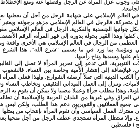
 على وجوب عزل المرأة عن الرجل وفصلها عنه ومنع الإخطلاط
لجامعة.
 في العالم الإسلامي على شهامة الرجل من أجل أن يعطيها بع
 متحركة. فالرجل في العالم الإسلامي مزهو برجولته ويعتبر 
 بكل جوانبها الجسدية والفكرية. الرجل في العالم الإسلامي م
كنفها وهذا القهر يحولة بدوره إلى قهر المرأة، الرقم الأضع
ية العظمى من الرجال في العالم الإسلامي هي الأخرى واقعة 
ي ومؤمنة بما ورد في ما يسمى "شرع الله". هذا الشرع 
ام عليها وسيدها وتاج رأسها.
ات التنويرية، التي تدعو إلى تحرير المرأة لا تصل إلى الغا
مي، فبلإضافة إلى إنتشار الأمية وخاصة بين النساء، فالشعوب ال
الكتب الدينية التي تملأ أرصفة الشوارع. ولهذا فعلى المرأة ال
لاميات، وتنزل إلى العمل الميداني التثقيفي وتخاطب النساء 
بة، وهذا يتطلب جرأة وعملا مضنيا ولا يمكن أن يقوم به الرج
ي العراق وفي غيرها من البلدان العربية والإسلامية أن تطال
لى جميع العقلانيين والتنويريين دعم هذا الطلب، ولكن ليس ه
لى معترك العمل السياسي وأن تقوم المرأة بإنتخاب من يمثلها
اع. وإلا ستظل المرأة تستجدي عطف الرجل من أجل منحها بع
ح / فلسطين