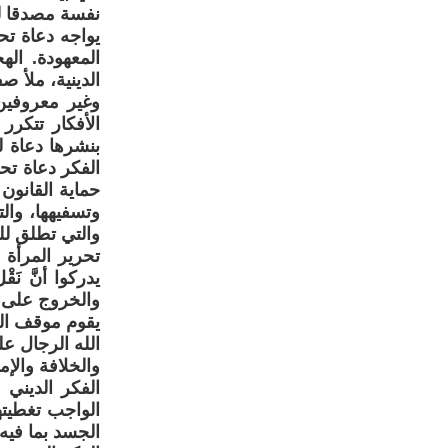
نفسة مصدقا له
يواجه دعاة تح
المعهودة. ال
الدينية، ملأ 
وغير معروفين 
الأفكار تتكرر
بنشرها دعاة ل
الفكر دعاة تحر
حماية القانون 
وتسفيهها، وال
والتي تطلق للشه
تحرير المرأة 
يدركوا أنَّ نَق
والخروج على حد
يقوم موقف الف
الله الرجال عل
والخلافة والإ
الفكر الديني
الواجب تغطيت
الجسد بما فيه