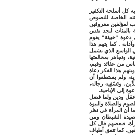
ه كل أسلحة التكفير
ائته الخاصة للنصوص
تب لمؤلفين معروفين
ة بالمئات لنجد نفس
 دعوة "خبيثة" يقوم
دابه . كما يتهم هذا
ني الواسع الذي يشمل
ية، وتجاهر بمخالفتها
ناس من عقائد وقيم،
 ويتهم هذا الفكر دعاة
رية، ولم يستطعوا أن
ِين، وتَسْفِيه رجاله،
ة إلى الإباحية.
 عقل ودين ولما فضل
صوم والصلاة والنبوة
ما أن المرأة في نظر
مصيدة الشيطان ومن
رأة، فبعضهم قال كل
فين. كما تتفق أطياف