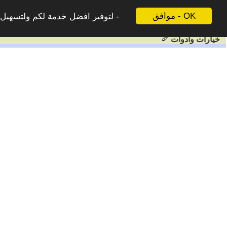
موافق - OK
لتوفير افضل خدمة لكم ولتسهيل ع
خيارات وادوات