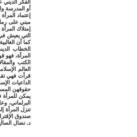
الفكر الديني
أو المدرسة وا
إعتماد المرأة
مبني على رمال
إمتلاك المرأة
التي يعيش في 
كما أن الغالب
الخطاب الدين
المرأة، فهو قو
الكتب والمقال
العالم الإسلا
قرأت فهي تقرأ 
الداعيات الإس
حقوقهن المسلو
يمكن للمرأة ف
البرلماني، وع
تنزل المرأة إ
صندوق الإقتر
د. نضال الصال