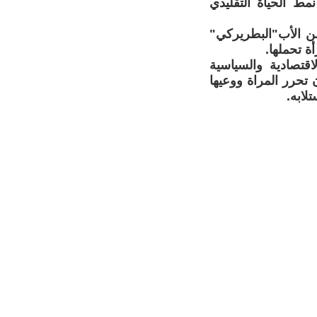
نمط الحياة التقليدي
ومن الأب"البطريركي"
ة تحملها.
قتصادية والسياسية
 تحرر المراة ووعيها
لابه.