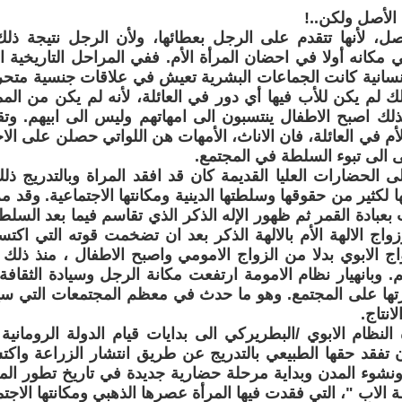
 الأصل ولكن..!
صل، لأنها تتقدم على الرجل بعطائها، ولأن الرجل نتيجة ذل
بي مكانه أولا في احضان المرأة الأم. ففي المراحل التاريخية ا
نسانية كانت الجماعات البشرية تعيش في علاقات جنسية متحر
لك لم يكن للأب فيها أي دور في العائلة، لأنه لم يكن من الم
ك اصبح الاطفال ينتسبون الى امهاتهم وليس الى ابيهم. وتقدي
م في العائلة، فان الاناث، الأمهات هن اللواتي حصلن على الا
ثى الى تبوء السلطة في المجتمع.
ى الحضارات العليا القديمة كان قد افقد المراة وبالتدريج ذل
ها لكثير من حقوقها وسلطتها الدينية ومكانتها الاجتماعية. وقد 
عبادة القمر ثم ظهور الإله الذكر الذي تقاسم فيما بعد السلطة 
واج الالهة الأم بالالهة الذكر بعد ان تضخمت قوته التي اك
 الابوي بدلا من الزواج الامومي واصبح الاطفال ، منذ ذلك 
م. وبانهيار نظام الامومة ارتفعت مكانة الرجل وسيادة الثقافة 
تها على المجتمع. وهو ما حدث في معظم المجتمعات التي سي
انتاج.
لنظام الابوي /البطريركي الى بدايات قيام الدولة الرومانية
 تفقد حقها الطبيعي بالتدريج عن طريق انتشار الزراعة واك
ونشوء المدن وبداية مرحلة حضارية جديدة في تاريخ تطور ال
لاب "، التي فقدت فيها المرأة عصرها الذهبي ومكانتها الاجتما