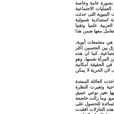
ق بصورة عامة وخاصة
لعمليات الاجتماعية
 البنيوية التى حدثت
 استبدادية شمولية
ربية علميا وتقنيا
يتعامل معها ضمن هذا
، هي مجتمعات أبوية،
رق بين الجنسين اكثر
تماعية. كما ان هذه
 المرأة نفسها، وهو
في الحقيقة امكانية
 لان الحرية لا يمكن
ذت العائلة الممتدة
اجية وتغيرت النظرة
يها تغير نوعي عميق
تمع. وما زالت خاضعة
 السائدة للحصول على
هذه التنازلات افقدت