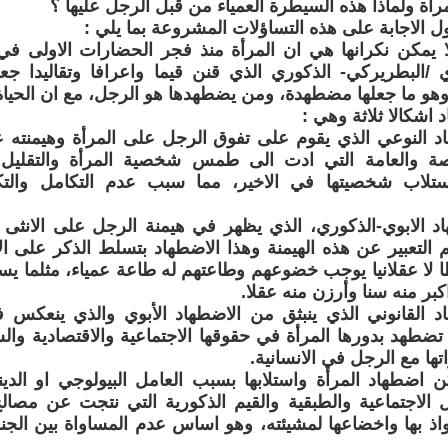
أة ولماذا هذه السيطرة العمياء من قبل الرجل عليها ؟
 الاجابة على هذه التساؤلات المشروعة بما يلي :
ا يمكن نكرانها هي ان المرأة منذ فجر الحضارات الاولى في
ي /البطريركي- الذكوري الذي قنن قيما واعرافا وتقاليدا ج
هو ما جعلها مضطهدة، ومن يضطهدها هو الرجل، مع ان الحياة لا
 اشكالا ثلاثة وهي :
اد النوعي الذي يقوم على تفوق الرجل على المرأة وهيمنته 
ة والعامة التي ادت الى طمس شخصية المرأة والتقليل م
ستلاب شخصيتها في الاخير، مما سبب عدم التكامل والتك
هاد الابوي-الذكوري، الذي يظهر في هيمنة الرجل على الانثى 
 التعبير عن هذه الهيمنة وهذا الاضطهاد بتسلط الذكر على ال
طا لا عقلانيا يوجب خضوعهم وطاعتهم له طاعة عمياء، مثلما يس
بر منه سنا وأرزن منه عقلا.
هاد القانوني الذي ينبثق من الاضطهاد الأبوي والذي ينعكس ف
 تضطهد بدورها المرأة في حقوقها الاجتماعية والاقتصادية وال
ها مع الرجل في الانسانية.
ن اضطهاد المرأة واستلابها بسبب العامل البيولوجي او الدين
 الاجتماعية والطبقية والقيم الذكورية التي نتجت عن مصال
واذ بها واخضاعها لمشيئته، وهو اساس عدم المساواة بين الجن