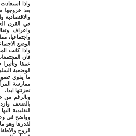
واذا استعادت 
بعد خروجها من
والاقتصادية وا
في القرن الع
واعراف وتقال
واجتماعيا، مم
الوضع الاجتما
واذا كانت الم
فان المجتمعات
عمقا وتأثيرا
الوضعية السلب
ما يقوي تصور
ممارسة المرأة
تجزئتها ابدا.
وبالرغم من خر
بالضعف وازدا
التقليدية ال
وواضح في وعيه
لقدرها وهو ما
الزوج والاطفا