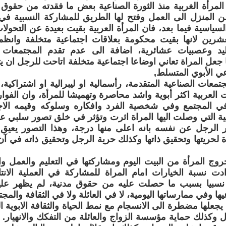
المرأة الغربية منذ الثورة الصناعية بعض ما فقدته من حقو
 المنزل الى العمل وفتح لها الطريق للمشاركة النسبية في ا
لسياسية فيما بعد، فان المرأة العربية بقيت بعيدة عن التحولات
شرين لانها بقيت محكومة بعلاقات اجتماعية متخلفة وانظمة
يد وعصبيات عشائرية، اضافة الى عدم تقدم المجتمعات الع
ا جعل المراة تعاني اوضاعا اجتماعية متخلفة اتاحت للرجل ان 
عي الأبوي المتسلط,
جتمعات الصناعية المتقدمة، رأسمالية او ليبرالية او اشتراكية
 العربية اكثر أبوية واشد محاصرة وتهميشا للمرأة، وان الفوا
 في المجتمع وفي شخصية الفرد وافكاره وسلوكه وقيمه الاج
ية التي وصلت اليها المراة اثرت وتؤثر في خلق تصور سلبي عن
 الرجل عن نفسه بانه اعلى منها درجة، وهذا التصور يعيق 
 لحريتها وتحقيق ذاتها وكذلك حرية الرجل وتحقيق ذاته في آن،
وج المرأة من البيت اليوم ومشاركتها في التعليم والعمل واخ
دت نسبة الخيارات امام المراة للمشاركة في العملية الانت
يها نسبيا بسبب ما حصلت عليه من حقوق مدنية، لم يظهر عل
ا وفي ممارساتها اليومية، لا في العائلة ولا في الثقافة والمج
 يجعلها مضطرة الى الانسجام مع نمط الحياة والثقافة الابوية
ل وكذلك حماية مؤسسة الزواج والعائلة من التفكك والانهيار. 