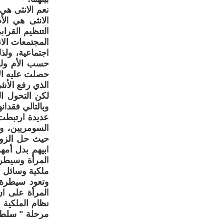
نعم الانثى هي
الانثى هي الأ
التنظيم القرا
المجتمعات الا
اجتماعية، ولذ
حسب الأم ولذل
حصلت عليه الأ
الذي رفع الأن
لكن التحول ال
وبالتالي فقدان
عديدة ارتبطت ب
السومريين، وز
حيث حل الزواج
ابيهم بدل أمه
المرأة وسيطر
ملكية وسائل ال
وتعود سيطرة ا
المرأة على ان
نظام الملكية 
مرحلة " سلطة ا