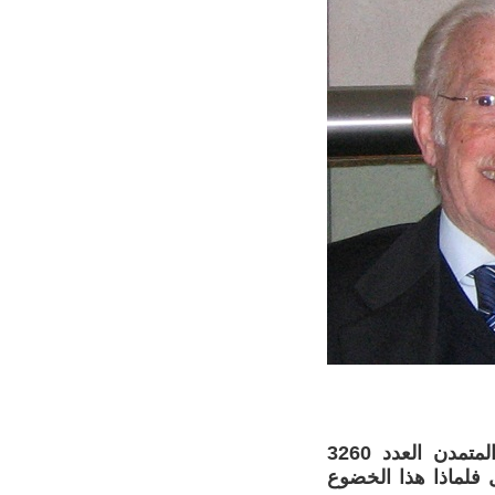
في تعليق على مقالنا "هل الأنثى هي الأصل ؟" المنشور في الحوار المتمدن العدد 3260
لأصل فلماذا هذا الخضوع