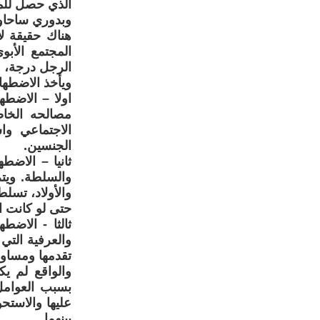
الذي حصل للمر
وبدوري ساحاول
هناك حقيقة ل
المجتمع الأبو
الرجل درجة، و
ويأخذ الاضطهاد
اولا – الاضطه
مصالحه الخاص
الاجتماعي وا
الجنسين.
ثانيا – الاضط
والسلطة. ويتم
والأولاد، تسل
حتى لو كانت اك
ثالثا - الاضط
والعرفية التي
تقدمها ومساوات
والواقع لم يك
بسبب العوامل
عليها والاستح
بينهما.