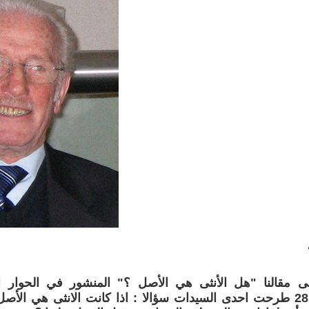
بتاريخ28.1.2011 طرحت احدى السيدات سؤالا : اذا كانت الانثى هي ا